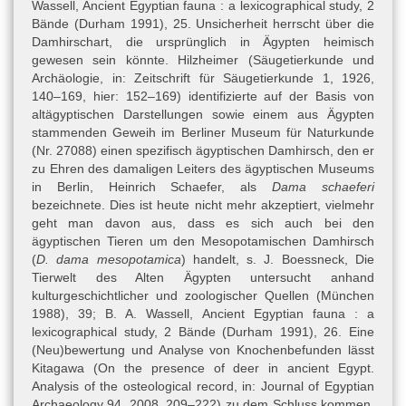
Wassell, Ancient Egyptian fauna : a lexicographical study, 2
- von Deines – Grapow – Westendorf 1958 I: H. von Deines – H.
Bände (Durham 1991), 25. Unsicherheit herrscht über die
Grapow – W. Westendorf, Grundriss der Medizin der alten
Damhirschart, die ursprünglich in Ägypten heimisch
Ägypter. IV,1. Übersetzung der medizinischen Texte (Berlin 1958),
gewesen sein könnte. Hilzheimer (Säugetierkunde und
63.
Archäologie, in: Zeitschrift für Säugetierkunde 1, 1926,
- von Deines – Grapow – Westendorf 1958 II: H. von Deines – H.
140–169, hier: 152–169) identifizierte auf der Basis von
Grapow – W. Westendorf, Grundriss der Medizin der alten
altägyptischen Darstellungen sowie einem aus Ägypten
Ägypter. IV,2. Übersetzung der medizinischen Texte.
stammenden Geweih im Berliner Museum für Naturkunde
Erläuterungen (Berlin 1958), 67.
(Nr. 27088) einen spezifisch ägyptischen Damhirsch, den er
zu Ehren des damaligen Leiters des ägyptischen Museums
- Devéria 1872: T. Devéria, Catalogue des manuscrits égyptiens.
in Berlin, Heinrich Schaefer, als
Dama schaeferi
Écrits sur papyrus, toile, tablettes et ostraca en charactères
bezeichnete. Dies ist heute nicht mehr akzeptiert, vielmehr
hiéroglyphiques, hiératiques, démotiques, grecs, coptes, arabes
geht man davon aus, dass es sich auch bei den
et latins qui sont conservés au Musée égyptien du Louvre (Paris
ägyptischen Tieren um den Mesopotamischen Damhirsch
1872), 189 (Nr. IX, 15).
(
D. dama mesopotamica
) handelt, s.
J. Boessneck, Die
- Grapow 1958: H. Grapow, Grundriss der Medizin der alten
Tierwelt des Alten Ägypten untersucht anhand
Ägypter. V. Die medizinischen Texte in hieroglyphischer
kulturgeschichtlicher und zoologischer Quellen (München
Umschreibung autographiert (Berlin 1958), 107.
1988)
, 39; B. A. Wassell, Ancient Egyptian fauna : a
lexicographical study, 2 Bände (Durham 1991), 26. Eine
- Jonckheere 1954: F. Jonckheere, Prescriptions médicales sur
(Neu)bewertung und Analyse von Knochenbefunden lässt
ostraca hiératiques, in: Chronique d’Égypte 29 (57), 1954, 46–61,
Kitagawa (
On the presence of deer in ancient Egypt.
hier: 53–56.
Analysis of the osteological record, in: Journal of Egyptian
- Mudry 2006: A. Mudry, Otology in Medical Papyri in Ancient
Archaeology 94, 2008, 209
–
222
) zu dem Schluss kommen,