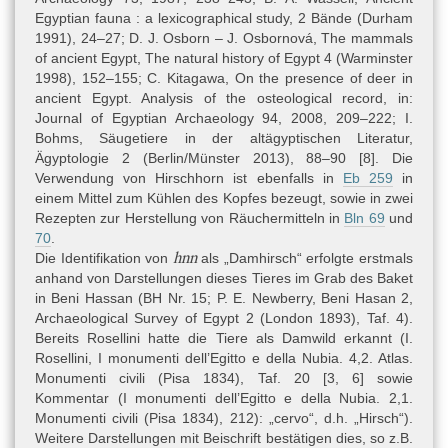
Original hat, verweist für die Paläographie pauschal auf das Neue
Egyptian fauna : a lexicographical study, 2 Bände (Durham
Reich (1550–1090 v. Chr.), andererseits in den beschreibenden
1991), 24–27; D. J. Osborn – J. Osbornová, The mammals
Daten konkret auf die 19.–20. Dynastie (ca. 1293–1090 v. Chr.)
of ancient Egypt, The natural history of Egypt 4 (Warminster
(Étienne 2016, 260).
1998), 152–155; C. Kitagawa, On the presence of deer in
ancient Egypt. Analysis of the osteological record, in:
Journal of Egyptian Archaeology 94, 2008, 209–222; I.
Textsorte
Bohms, Säugetiere in der altägyptischen Literatur,
Rezept(e)
Ägyptologie 2 (Berlin/Münster 2013), 88–90 [8]. Die
Verwendung von Hirschhorn ist ebenfalls in
Eb 259
in
einem Mittel zum Kühlen des Kopfes bezeugt, sowie in zwei
Inhalt
Rezepten zur Herstellung von Räuchermitteln in
Bln 69
und
Reste von drei Rezepten zum Beräuchern eines erkrankten
70
.
Ohres. Die Zutaten Damhirschgeweih, Krokodilskot, Froschhaar
hnn
Die Identifikation von
als „Damhirsch“ erfolgte erstmals
(?) und Schildkrötenpanzer sind unerwartet.
anhand von Darstellungen dieses Tieres im Grab des Baket
in Beni Hassan (BH Nr. 15; P. E. Newberry, Beni Hasan 2,
Archaeological Survey of Egypt 2 (London 1893), Taf. 4).
Ursprünglicher Verwendungskontext
Bereits Rosellini hatte die Tiere als Damwild erkannt (I.
Die sorgfältige Abschrift unter Verwendung von Rubren und mit
Rosellini, I monumenti dell’Egitto e della Nubia. 4,2. Atlas.
wahrscheinlich drei unterschiedlichen Rezepten spricht gegen
Monumenti civili (Pisa 1834), Taf. 20 [3, 6] sowie
eine temporäre Erinnerungsnotiz, sondern für eine längerfristige
Kommentar (I monumenti dell’Egitto e della Nubia. 2,1.
Nutzung, vielleicht als private Nachschlagesammlung. Die Angabe
Monumenti civili (Pisa 1834), 212): „cervo“, d.h. „Hirsch“).
„zweite [...]“ in der obersten Textzeile könnte als Hinweis auf
Weitere Darstellungen mit Beischrift bestätigen dies, so z.B.
mindestens ein weiteres Ostrakon verstanden werden.