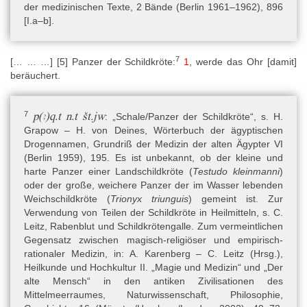
der medizinischen Texte, 2 Bände (Berlin 1961–1962), 896
[I.a–b].
7
[… … …] [5] Panzer der Schildkröte:
1
, werde das Ohr [damit]
beräuchert.
7
p(ꜣ)q.t n.t št.jw
: „Schale/Panzer der Schildkröte“, s. H.
Grapow – H. von Deines, Wörterbuch der ägyptischen
Drogennamen, Grundriß der Medizin der alten Ägypter VI
(Berlin 1959), 195. Es ist unbekannt, ob der kleine und
harte Panzer einer Landschildkröte (
Testudo kleinmanni
)
oder der große, weichere Panzer der im Wasser lebenden
Weichschildkröte (
Trionyx triunguis
) gemeint ist. Zur
Verwendung von Teilen der Schildkröte in Heilmitteln, s.
C.
Leitz, Rabenblut und Schildkrötengalle. Zum vermeintlichen
Gegensatz zwischen magisch-religiöser und empirisch-
rationaler Medizin, in: A. Karenberg – C. Leitz (Hrsg.),
Heilkunde und Hochkultur II. „Magie und Medizin“ und „Der
alte Mensch“ in den antiken Zivilisationen des
Mittelmeerraumes, Naturwissenschaft, Philosophie,