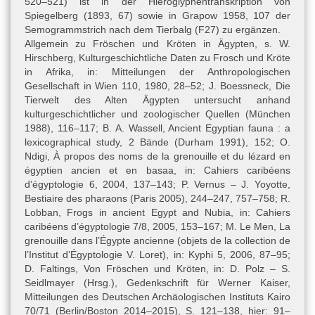
520–521) ist in der Hieroglyphentranskription von
Spiegelberg (1893, 67) sowie in Grapow 1958, 107 der
Semogrammstrich nach dem Tierbalg (F27) zu ergänzen.
Allgemein zu Fröschen und Kröten in Ägypten, s. W.
Hirschberg, Kulturgeschichtliche Daten zu Frosch und Kröte
in Afrika, in: Mitteilungen der Anthropologischen
Gesellschaft in Wien 110, 1980, 28–52; J. Boessneck, Die
Tierwelt des Alten Ägypten untersucht anhand
kulturgeschichtlicher und zoologischer Quellen (München
1988), 116–117; B. A. Wassell, Ancient Egyptian fauna : a
lexicographical study, 2 Bände (Durham 1991), 152; O.
Ndigi, À propos des noms de la grenouille et du lézard en
égyptien ancien et en basaa, in: Cahiers caribéens
d’égyptologie 6, 2004, 137–143; P. Vernus – J. Yoyotte,
Bestiaire des pharaons (Paris 2005), 244–247, 757–758; R.
Lobban, Frogs in ancient Egypt and Nubia, in: Cahiers
caribéens d’égyptologie 7/8, 2005, 153–167; M. Le Men, La
grenouille dans l’Égypte ancienne (objets de la collection de
l’Institut d’Égyptologie V. Loret), in: Kyphi 5, 2006, 87–95;
D. Faltings, Von Fröschen und Kröten, in: D. Polz – S.
Seidlmayer (Hrsg.), Gedenkschrift für Werner Kaiser,
Mitteilungen des Deutschen Archäologischen Instituts Kairo
70/71 (Berlin/Boston 2014–2015), S. 121–138, hier: 91–