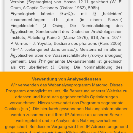
Version (Septuaginta) von Hosea 12.11 gesichert (
W. E.
Crum, A Coptic Dictionary (Oxford 1962)
, 598b).
štw/šṯw
šṯ
Etymologisch könnte
mit
„bekleiden“
zusammenhängen, d.h. „der (in einem Panzer)
Eingekleidete“ (J. Osing, Die Nominalbildung des
Ägyptischen, Sonderschrift des Deutschen Archäologischen
Instituts, Abteilung Kairo 3 (Mainz 1976), 818, Anm. 1077;
P. Vernus – J. Yoyotte, Bestiaire des pharaons (Paris 2005),
46–47: „celui qui est dans un sac“). Meistens ist im älteren
Ägyptischen aber die Wasserschildkröte (
Trionyx triunguis
)
štw
gemeint. Das
genannte Dekansternbild ist griechisch
σιτ
als
überliefert (J. Osing, Die Nominalbildung des
Ägyptischen, Sonderschrift des Deutschen Archäologischen
Instituts, Abteilung Kairo 3 (Mainz 1976), 880 und 890).
Verwendung von Analysediensten
Wir verwenden das Webanalyseprogramm Matomo. Dieses
Programm ermöglicht es uns, die Benutzung unserer Website zu
erfassen und hierdurch gegebenenfalls Optimierungen
vorzunehmen. Hierzu verwendet das Programm sogenannte
Cookies (s.o.). Die hierdurch gewonnenen Nutzungsinformationen
werden zusammen mit Ihrer IP-Adresse an unseren Server
Zitationshinweis
weitergeleitet und zu Analyse des Nutzungsverhaltens
Ostrakon Louvre E 3255
Dr. Anke Ilona Blöbaum
:
. In: Science in
gespeichert. Bei diesem Vorgang wird Ihre IP-Adresse umgehend
Ancient Egypt. URL:
https://sae.saw-leipzig.de/de/dokumente/ostrakon-
anonymisiert, sodass wir keine Rückschlüsse auf Sie als Nutzer