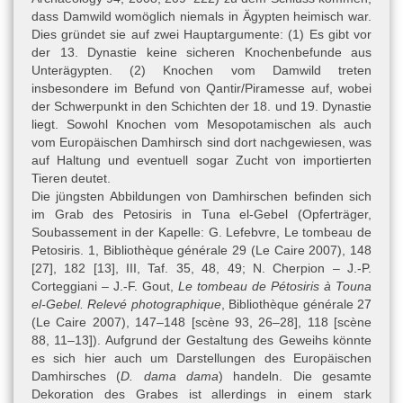
Egypt, in: The Mediterranean Journal of Otology 3, 2006, 133–
dass Damwild womöglich niemals in Ägypten heimisch war.
142, hier: 141 mit Abb. 6.
Dies gründet sie auf zwei Hauptargumente: (1) Es gibt vor
der 13. Dynastie keine sicheren Knochenbefunde aus
- Spiegelberg 1893: W. Spiegelberg, Varia. III. Ein medicinischer
Unterägypten. (2) Knochen vom Damwild treten
Text auf einem hieratischen Ostracon, in: Recueil de Travaux
insbesondere im Befund von Qantir/Piramesse auf, wobei
Relatifs à la Philologie et à l'Archéologie Égyptiennes et
der Schwerpunkt in den Schichten der 18. und 19. Dynastie
Assyriennes 15, 1893, 67–69, hier: 67–68.
liegt. Sowohl Knochen vom Mesopotamischen als auch
- Westendorf 1999: W. Westendorf, Handbuch der altägyptischen
vom Europäischen Damhirsch sind dort nachgewiesen, was
Medizin, Handbuch der Orientalistik I 36,1 (Leiden/Boston/Köln
auf Haltung und eventuell sogar Zucht von importierten
1999), 60–61, 160.
Tieren deutet.
Die jüngsten Abbildungen von Damhirschen befinden sich
im Grab des Petosiris in Tuna el-Gebel (Opferträger,
Literatur zu den Metadaten
Soubassement in der Kapelle:
G. Lefebvre, Le tombeau de
- Étienne 2016: M. Étienne, Ostracon comportant un texte
Petosiris. 1, Bibliothèque générale 29 (Le Caire 2007)
, 148
médical, in: A. Charron – C. Barbotin (Hrsg.), Savoir et pouvoir à
[27], 182 [13], III, Taf. 35, 48, 49;
N. Cherpion – J.-P.
l’époque de Ramsès II. Khâemouaset, le prince archéologue
Corteggiani – J.-F. Gout,
Le tombeau de Pétosiris à Touna
(Arles/Gent 2016), 260.
el-Gebel. Relevé photographique
, Bibliothèque générale 27
(Le Caire 2007)
, 147–148 [scène 93, 26–28], 118 [scène
- Lenormant 1857: F. Lenormant, Catalogue d’une collection
88, 11–13]). Aufgrund der Gestaltung des Geweihs könnte
d’antiquités Égyptiennes (Paris 1857).
es sich hier auch um Darstellungen des Europäischen
Eine vollständige Bibliographie finden Sie
hier
.
Damhirsches (
D. dama dama
) handeln. Die gesamte
Dekoration des Grabes ist allerdings in einem stark