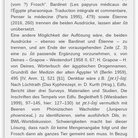
(vom ?) Frosch“. Bardinet (Les papyrus médicaux de
l’Égypte pharaonique. Traduction intégrale et commentaire,
Penser la médecine (Paris 1995), 479) sowie Étienne
šn
(2016, 260) trennen die beiden Ausdrücke, lassen aber
unübersetzt.
Eine andere Möglichkeit der Auflösung wäre, die beiden
Ausdrücke – ebenso wie Bardinet und Étienne – zu
trennen, und am Ende der vorausgehenden Zeile (Z. 3)
šn
eine zu
passende Ergänzung vorzunehmen, s. von
Deines – Grapow – Westendorf 1958 II, 67; H. Grapow – H.
von Deines, Wörterbuch der ägyptischen Drogennamen,
Grundriß der Medizin der alten Ägypter VI (Berlin 1959),
[pr.t]-šnj
495 [IV, Anm. 1], 521 [§1]. Denkbar wäre z.B.
.
Nach Lüchtrath (
Das Kyphirezept, in: D. Kurth (Hrsg.), Edfu.
Bericht über drei Surveys. Materialien und Studien, Die
Inschriften des Tempels von Edfu. Begleitheft 5 (Wiesbaden
pr.t-šnj
1999), 97–145, hier: 127–130) ist
vermutlich mit
Beeren vom Phönizischen Wacholder (
Juniperus
phoeniceaL.
) zu identifizieren, siehe ausführlich Dils, in:
BWL-Wortdiskussion. Schwierigkeiten macht bei dieser
šn
Lösung, dass nach
keine Mengenangabe folgt und der
Frosch dann als ganzes Tier gemeint sein muss. In Bezug