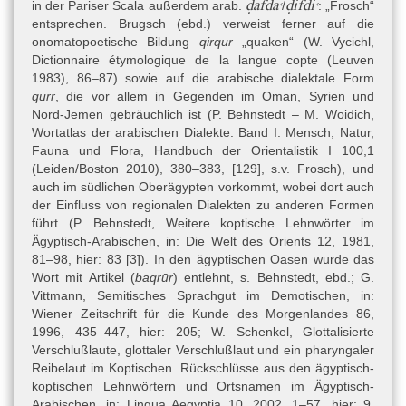
ḍafdaꜥ
ḍifdiꜥ
in der Pariser Scala außerdem arab.
/
: „Frosch“
entsprechen. Brugsch (ebd.) verweist ferner auf die
onomatopoetische Bildung
qirqur
„quaken“ (
W. Vycichl,
Dictionnaire étymologique de la langue copte (Leuven
1983)
, 86–87) sowie auf die arabische dialektale Form
qurr
, die vor allem in Gegenden im Oman, Syrien und
Nord-Jemen gebräuchlich ist (P. Behnstedt – M. Woidich,
Wortatlas der arabischen Dialekte. Band I: Mensch, Natur,
Fauna und Flora, Handbuch der Orientalistik I 100,1
(Leiden/Boston 2010), 380–383, [129], s.v. Frosch), und
auch im südlichen Oberägypten vorkommt, wobei dort auch
der Einfluss von regionalen Dialekten zu anderen Formen
führt (P. Behnstedt, Weitere koptische Lehnwörter im
Ägyptisch-Arabischen, in: Die Welt des Orients 12, 1981,
81–98, hier: 83 [3]). In den ägyptischen Oasen wurde das
Wort mit Artikel (
baqrūr
) entlehnt, s. Behnstedt, ebd.; G.
Vittmann, Semitisches Sprachgut im Demotischen, in:
Wiener Zeitschrift für die Kunde des Morgenlandes 86,
1996, 435–447, hier: 205; W. Schenkel, Glottalisierte
Verschlußlaute, glottaler Verschlußlaut und ein pharyngaler
Reibelaut im Koptischen. Rückschlüsse aus den ägyptisch-
koptischen Lehnwörtern und Ortsnamen im Ägyptisch-
Arabischen, in: Lingua Aegyptia 10, 2002, 1–57, hier: 9,