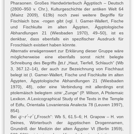
Pharaonen. Großes Handwörterbuch Ägyptisch – Deutsch
(2800–950 v. Chr.), Kulturgeschichte der antiken Welt 64
(Mainz 2009), 619b) noch zwei weitere Begriffe für
Fischlaich bzw. -rogen gibt (vgl.
I. Gamer-Wallert, Fische
und Fischkulte im alten Ägypten, Ägyptologische
Abhandlungen 21 (Wiesbaden 1970)
, 49–50), ist es
denkbar, dass ebenfalls ein spezifischer Ausdruck für
Froschlaich existiert haben könnte.
Alternativ erwägenswert zur Erklärung dieser Gruppe wäre
möglicherweise eine ebenfalls sonst nicht belegte
ẖn.t
Schreibung des Begriffs
„Haut, Tierfell, Schlauch“ (Wb
3, 367.12–14), der auch zur Bezeichnung von Fischhaut
belegt ist (
I. Gamer-Wallert, Fische und Fischkulte im alten
Ägypten, Ägyptologische Abhandlungen 21 (Wiesbaden
1970)
, 48), oder eine Verbindung mit allerdings erst
snw
ptolemäisch belegtem
„Zunge“ (P. Wilson, A Ptolemaic
Lexikon. A Lexicographical Study of the Texts in the Temple
of Edfu, Orientalia Lovaniensia Analecta 78 (Leuven 1997),
854).
qꜣ~rʾ~rʾ
Bei
(„Frosch“: Wb 5, 61.5–6; H. Grapow – H. von
Deines, Wörterbuch der ägyptischen Drogennamen,
Grundriß der Medizin der alten Ägypter VI (Berlin 1959),