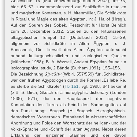
Geschichte 16 (Münster/Hamburg/London
2002), 49–73,
hier: 66–67; zusammenfassend zur Schildkröte in rituellen
und magischen Kontexten, s.
H. Altenmüller, Die Schildkröte
in Ritual und Magie des alten Ägypten, in: J. Hallof (Hrsg.),
Auf den Spuren des Sobek. Festschrift für Horst Beinlich
zum 28. Dezember 2012, Studien zu den Ritualszenen
altägyptischer Tempel 12 (Dettelbach
2012), 15–29;
allgemein zur Schildkröte im Alten Ägypten, s. J.
Boessneck, Die Tierwelt des Alten Ägypten untersucht
anhand kulturgeschichtlicher und zoologischer Quellen
(München 1988); B. A. Wassell, Ancient Egyptian fauna : a
lexicographical study, 2 Bände (Durham 1991), 155–156.
šṯw/štw
Die Bezeichnung
(Wb 4, 557/559) für „Schildkröte“
war den frühen Ägyptologen durch die Formel „Es lebe Re,
es sterbe die Schildkröte“ (
Tb 161
, vgl.
1998
, 84) bekannt
(z.B.
S. Birch, Sketch of a hieroglyphic dictionary (London
1838)
, 571), die den Hauptaspekt der negativen
Konnotation des Tieres als Feind des Sonnengottes auf
den Punkt bringt. Brugsch (H. Brugsch, Hieroglyphisch-
demotisches Wörterbuch. Enthaltend in wissenschaftlicher
Anordnung und Folge den Wortschatz der heiligen- und der
Volks-Sprache und -Schrift der alten Ägypter. Nebst deren
Erklärung der einzelnen Stämme und der davon