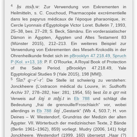
4
ḥs msḥ.w
: Zur Verwendung von Exkrementen in
Heilmitteln, s.
C. Couchoud, Pharmacopée excrémentielle
dans les papyrus médicaux de l’époque pharaonique, in:
Cercle Lyonnais d’Égyptologie Victor Loret. Bulletin 7, 1993,
25
–
38
, bes. 27–28;
S. Beck, Sāmānu. Ein vorderasiatischer
Dämon in Ägypten, Ägypten und Altes Testament 83
(Münster 2015)
, 212–213. Ein weiteres Beispiel zur
Verwendung von Exkrementen des Meseh-Krokodils in der
Ohrenheilkunde findet sich im
pBrooklyn 47.218.49, Spruch
P (Kol. x+13, 18
: P. F. O’Rourke, A Royal Book of Protection
of the Saite Period. pBrooklyn 47.218.49, Yale
Egyptological Studies 9 (Yale 2015), 198 [MM]).
5
⸮šn? qꜣ~rʾ~rʾ
: Die Stelle ist schwierig zu verstehen:
Jonckheere (L’ostracon médical du Louvre, in:
Sudhoffs
šn n qrr
Archiv
37, 278–282, hier: 281; 1954, 55) liest
mit
šnj n mḥj.t
Verweis auf
in
Eb 788
und schlägt die
Bedeutung „frai de grenouille/Froschlaich“ vor, wobei
šnj
allerdings in
Eb 788
„Gestank“ (Wb 4, 503.7; H. von
Deines – W. Westendorf, Grundriss der Medizin der alten
Ägypter. VII. Wörterbuch der medizinischen Texte, 2 Bände
(Berlin 1961–1962), 859) vorliegt. Mudry (2006, 141) folgt
Jonckheere. Westendorf (1999, 160) übersetzt „Haar (?)