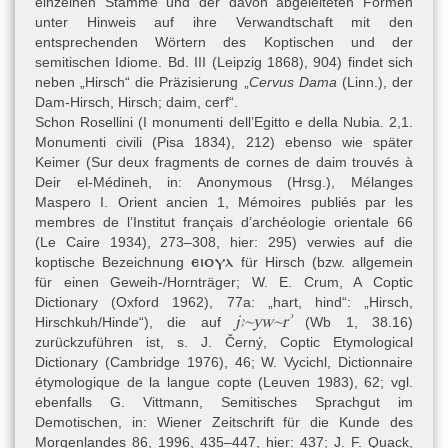
einzelnen Stämme und der davon abgeleiteten Formen
zu betrachten.
unter Hinweis auf ihre Verwandtschaft mit den
entsprechenden Wörtern des Koptischen und der
semitischen Idiome. Bd. III (Leipzig 1868), 904) findet sich
Schrift
neben „Hirsch“ die Präzisierung „
Cervus Dama
(Linn.), der
Hieratisch
Dam-Hirsch, Hirsch; daim, cerf“.
Schon Rosellini (
I monumenti dell’Egitto e della Nubia. 2,1.
Ein Spruchtitel sowie die Mengenangaben sind rubriziert.
Monumenti civili (Pisa 1834)
, 212) ebenso wie später
Keimer (
Sur deux fragments de cornes de daim trouvés à
Deir el-Médineh, in: Anonymous (Hrsg.), Mélanges
Sprache
Maspero I. Orient ancien 1, Mémoires publiés par les
Ägyptisch-Koptisch » Ägyptisch » Neuägyptisch
,
membres de l’Institut français d’archéologie orientale 66
(Le Caire 1934), 273
–
308
, hier: 295) verwies auf die
Ägyptisch-Koptisch » Ägyptisch » Mittelägyptisch
ⲉⲓⲟⲩⲗ
koptische Bezeichnung
für Hirsch (bzw. allgemein
für einen Geweih-/Hornträger;
W. E. Crum, A Coptic
Dictionary (Oxford 1962)
, 77a: „hart, hind“: „Hirsch,
Die Ordinalzahl „zweitens“ wird mit der neuägyptischen
jꜣ~yw~rʾ
Hirschkuh/Hinde“), die auf
(Wb 1, 38.16)
r mḥ
Konstruktion
gebildet. Étienne weist darauf hin, dass der
zurückzuführen ist, s.
J. Černý, Coptic Etymological
Hirsch im Neuen Reich in Ägypten (wahrscheinlich) ausgestorben
Dictionary (Cambridge 1976)
, 46;
W. Vycichl, Dictionnaire
war, die Redaktion des Textes also älter gewesen sein muss
étymologique de la langue copte (Leuven 1983)
, 62; vgl.
(Étienne, 2016, 260).
ebenfalls
G. Vittmann, Semitisches Sprachgut im
Demotischen, in: Wiener Zeitschrift für die Kunde des
Morgenlandes 86, 1996, 435–447, hier:
437;
J. F. Quack,
Bearbeitungsgeschichte