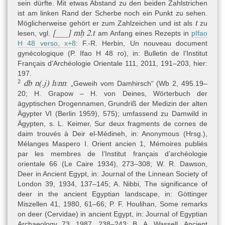
sein dürfte. Mit etwas Abstand zu den beiden Zahlstrichen
ist am linken Rand der Scherbe noch ein Punkt zu sehen.
t
Möglicherweise gehört er zum Zahlzeichen und ist als
zu
Herkunft
[___] mḥ 2.t
lesen, vgl.
am Anfang eines Rezepts in
pIfao
(unbekannt)
H 48 verso, x+8
: F.-R. Herbin, Un nouveau document
gynécologique (P. Ifao H 48 ro), in: Bulletin de l’Institut
Français d’Archéologie Orientale 111, 2011, 191–203, hier:
Datierung
197.
von:
2
db n(.j) hꜣnn
: „Geweih vom Damhirsch“ (Wb 2, 495.19–
(Epochen und Dynastien) » Pharaonische Zeit » Neues Reich »
20; H. Grapow – H. von Deines, Wörterbuch der
19. Dynastie
ägyptischen Drogennamen, Grundriß der Medizin der alten
Ägypter VI (Berlin 1959), 575); umfassend zu Damwild in
bis:
Ägypten, s.
L. Keimer, Sur deux fragments de cornes de
(Epochen und Dynastien) » Pharaonische Zeit » Neues Reich »
daim trouvés à Deir el-Médineh, in: Anonymous (Hrsg.),
20. Dynastie
Mélanges Maspero I. Orient ancien 1, Mémoires publiés
par les membres de l’Institut français d’archéologie
Aufgrund der Paläographie datiert W. Spiegelberg das Ostrakon
orientale 66 (Le Caire 1934),
273–308; W. R. Dawson,
in die 18./19. Dynastie, wobei er betont, dass die Schrift weit
Deer in Ancient Egypt, in: Journal of the Linnean Society of
weniger kursiv sei, als beim Berliner medizinischen Papyrus P
London 39, 1934, 137–145; A. Nibbi, The significance of
3038 (Spiegelberg 1893, 67 mit Anm. 3). Letzterer wird in die 19.
deer in the ancient Egyptian landscape, in: Göttinger
Dynastie datiert. Der Zeitraum der 18./19. Dynastie umfasst in
Miszellen 41, 1980, 61–66; P. F. Houlihan, Some remarks
etwa die Zeit von 1540–1190 v. Chr. (bei Westendorf 1999, 61 als
on deer (Cervidae) in ancient Egypt, in: Journal of Egyptian
1550–1200 v. Chr. eingetragen). M. Étienne, der Zugang zum
Archaeology 73, 1987, 238–243; B. A. Wassell, Ancient