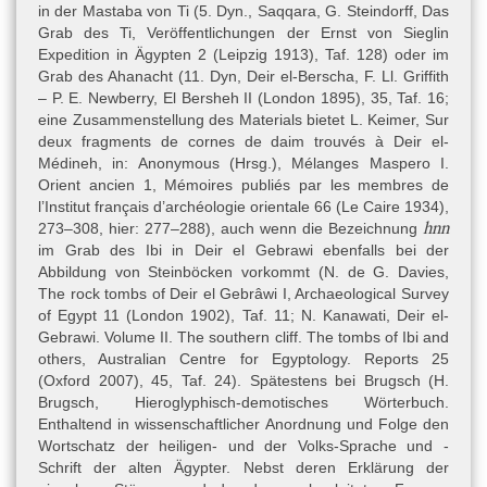
in der Mastaba von Ti (5. Dyn., Saqqara,
G. Steindorff, Das
Grab des Ti, Veröffentlichungen der Ernst von Sieglin
Expedition in Ägypten 2 (Leipzig 1913)
, Taf. 128) oder im
Material
Grab des Ahanacht (11. Dyn, Deir el-Berscha,
F. Ll. Griffith
Künstliche Materialien » Keramik
– P. E. Newberry, El Bersheh II (London 1895)
, 35, Taf. 16;
eine Zusammenstellung des Materials bietet
L. Keimer, Sur
Objekttyp
deux fragments de cornes de daim trouvés à Deir el-
Artefakt » Schriftmedien » Ostrakon
Médineh, in: Anonymous (Hrsg.), Mélanges Maspero I.
Orient ancien 1, Mémoires publiés par les membres de
l’Institut français d’archéologie orientale 66 (Le Caire 1934),
Technische Daten
hnn
273
–
308
, hier: 277–288), auch wenn die Bezeichnung
Die Tonscherbe hat eine Höhe von 8,5 und eine Breite von 13 cm
im Grab des Ibi in Deir el Gebrawi ebenfalls bei der
(Devéria 1872, 189). Auf der konvexen Außenseite (Recto)
Abbildung von Steinböcken vorkommt (N. de G. Davies,
befinden sich fünf Zeilen Text, von denen jedoch keine vollständig
The rock tombs of Deir el Gebrâwi I, Archaeological Survey
erhalten ist. Oben rechts ist ein kleines Stück abgebrochen,
of Egypt 11 (London 1902), Taf. 11; N. Kanawati, Deir el-
wodurch der Anfang der 1. Zeile mit der Überschrift fehlt. In den
Gebrawi. Volume II. The southern cliff. The tombs of Ibi and
Zeilen 2–4 ist rechts noch ein unbeschrifteter Bereich vorhanden,
others, Australian Centre for Egyptology. Reports 25
Zeile 5 springt sogar ein wenig nach rechts aus, so dass der
(Oxford 2007), 45, Taf. 24). Spätestens bei Brugsch (H.
rechte Rand vermutlich weitestgehend vollständig ist. Links ist
Brugsch, Hieroglyphisch-demotisches Wörterbuch.
allerdings ein Stück des Ostrakons verloren, weil die Enden der
Enthaltend in wissenschaftlicher Anordnung und Folge den
Zeilen 2–5 unvollständig sind. Die Leserichtung verläuft von
Wortschatz der heiligen- und der Volks-Sprache und -
rechts nach links. Die konkave Innenseite (Verso) wird in der
Schrift der alten Ägypter. Nebst deren Erklärung der
Literatur nicht erwähnt und ist deshalb zweifellos als unbeschriftet