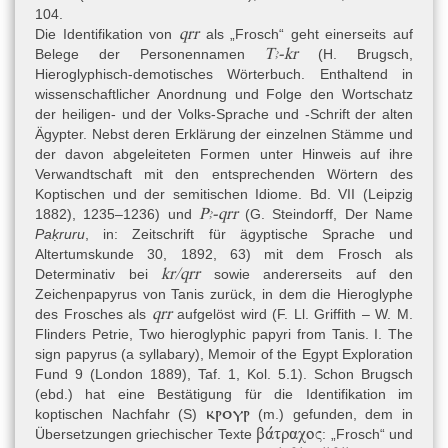
104.
qrr
Die Identifikation von
als „Frosch“ geht einerseits auf
Tꜣ-kr
Belege der Personennamen
(H. Brugsch,
Hieroglyphisch-demotisches Wörterbuch. Enthaltend in
wissenschaftlicher Anordnung und Folge den Wortschatz
der heiligen- und der Volks-Sprache und -Schrift der alten
Ägypter. Nebst deren Erklärung der einzelnen Stämme und
der davon abgeleiteten Formen unter Hinweis auf ihre
Verwandtschaft mit den entsprechenden Wörtern des
Koptischen und der semitischen Idiome. Bd. VII (Leipzig
Pꜣ-qrr
1882), 1235–1236) und
(
G. Steindorff, Der Name
Paḳruru
, in: Zeitschrift für ägyptische Sprache und
Altertumskunde 30, 1892, 63
) mit dem Frosch als
kr/qrr
Determinativ bei
sowie andererseits auf den
Zeichenpapyrus von Tanis zurück, in dem die Hieroglyphe
qrr
des Frosches als
aufgelöst wird (
F. Ll. Griffith – W. M.
Flinders Petrie, Two hieroglyphic papyri from Tanis. I. The
sign papyrus (a syllabary), Memoir of the Egypt Exploration
Fund 9 (London 1889)
, Taf. 1, Kol. 5.1). Schon Brugsch
(ebd.) hat eine Bestätigung für die Identifikation im
ⲕⲣⲟⲩⲣ
koptischen Nachfahr (S)
(m.) gefunden, dem in
βάτραχος
Übersetzungen griechischer Texte
: „Frosch“ und