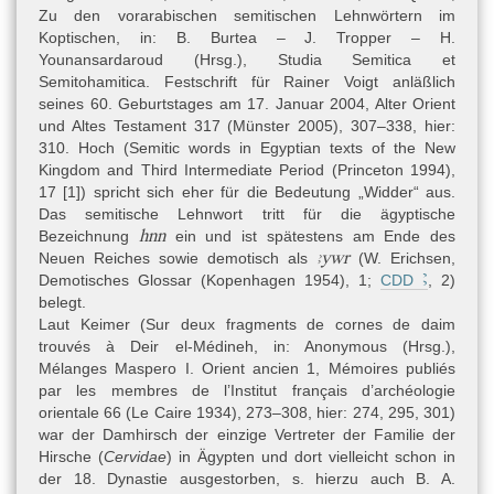
Zu den vorarabischen semitischen Lehnwörtern im
Der Text wurde zuerst von Th. Devéria als „pièce de comptabilité“
Koptischen, in: B. Burtea – J. Tropper – H.
beschrieben (Devéria 1872, 189). Den medizinischen Inhalt
Younansardaroud (Hrsg.), Studia Semitica et
erkannte W. Spiegelberg, der eine hieroglyphische Wiedergabe
Semitohamitica. Festschrift für Rainer Voigt anläßlich
sowie einen Kommentar lieferte (Spiegelberg 1893, 67). F.
seines 60. Geburtstages am 17. Januar 2004, Alter Orient
Jonckheere gibt eine Transkription, eine französische
und Altes Testament 317 (Münster 2005), 307
–
338, hier:
Übersetzung sowie einen Kommentar auf der Grundlage der
310. Hoch (Semitic words in Egyptian texts of the New
Edition von Spiegelberg in einer medizinhistorischen (Jonckheere
Kingdom and Third Intermediate Period (Princeton 1994),
1953) und einer ägyptologischen Zeitschrift (Jonckheere 1954).
17 [1]) spricht sich eher für die Bedeutung „Widder“ aus.
Eine weitere hieroglyphische Wiedergabe nach Spiegelberg
Das semitische Lehnwort tritt für die ägyptische
(Grapow 1958, 107) sowie eine deutsche Übersetzung (von
hnn
Bezeichnung
ein und ist spätestens am Ende des
Deines – Grapow – Westendorf 1958 I, 63) liegen im „Grundriss
ꜣywr
Neuen Reiches sowie demotisch als
(
W. Erichsen,
der Medizin der alten Ägypter“ vor. Diese Übersetzung wurde von
Ꜣ
Demotisches Glossar (Kopenhagen 1954)
, 1;
CDD
, 2)
W. Westendorf 1999 leicht aktualisiert (Westendorf 1999, 160).
belegt.
Zwei weitere französische Übersetzungen finden sich bei T.
Laut Keimer (
Sur deux fragments de cornes de daim
Bardinet (Bardinet 1995, 479) sowie M. Étienne (in: Charron –
trouvés à Deir el-Médineh, in: Anonymous (Hrsg.),
Barbotin 2016, 260 [115]). Erst A. Mudry publizierte eine Schwarz-
Mélanges Maspero I. Orient ancien 1, Mémoires publiés
Weiß-Abbildung des Ostrakons (Mudry 2006, 141, Abb. 6). Ein
par les membres de l’Institut français d’archéologie
gutes Farbfoto, allerdings auf dem Kopf stehend, ist abgedruckt in
orientale 66 (Le Caire 1934), 273
–
308
, hier: 274, 295, 301)
Charron – Barbotin 2016, 260.
war der Damhirsch der einzige Vertreter der Familie der
Hirsche (
Cervidae
) in Ägypten und dort vielleicht schon in
der 18. Dynastie ausgestorben, s. hierzu auch B. A.
Editionen