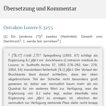
Alternative Namen
Übersetzung und Kommentar
abgekürzt zitiert als / abbreviated cited as "O.Lvr"
Aufbewahrungsort
Europa » Frankreich » (Städte M-P) » Paris » Musée du Louvre
Ostrakon Louvre E 3255
1
[1] Ein [anderes (?)]
zweites (Heilmittel): Geweih vom
Inventarnummer: E 3255
2
3
Damhirsch
:
1
, werde fein zerrieben
[…
Erwerbsgeschichte
1
[⸮k.t?] r:mḥ 2.⸮t?
: Spiegelberg (1893, 67) schlägt als
Stammt laut W. Westendorf aus der Sammlung Anastasi
k.t pẖr.t
Ergänzung
vor. Jonckheere (L’ostracon médical du
(Westendorf 1999, 61) und wurde 1872 zum ersten Mal von T.
Louvre, in: Sudhoffs Archiv 37, 1953 278–282, hier: 278;
Devéria aufgelistet. Große Teile der Sammlung Anastasi wurden
[k.t] pẖr.t
1954, 54) transkribiert fehlerhaft
. Der Verlauf der
zwischen dem 23. und 27. Juni 1857 bei einer öffentlichen Auktion
Bruchkante lässt darauf schließen, dass der oben
vom Louvre angekauft. Darunter befand sich auch das Ostrakon
abgebrochene Teil der Scherbe nicht besonders groß
E 3255, denn in dem für den Verkauf erstellten Katalog ist das
gewesen ist, daher war vermutlich kaum mehr als ein
Objekt mit großer Wahrscheinlichkeit als Nr. 1083 zu
Quadrat für ein weiteres Wort zur Verfügung, was die
identifizieren. Die Beschreibung als „Tesson de poterie portant 5
k.t
Ergänzung von
nahe legt, wobei ebenfalls eine
lignes, fragment d’un texte hiératique avec rubriques caractère de
pẖr.t
Ergänzung von
zu erwägen ist, obschon der
la XVIIIe dynastie“ (Lenormant 1857, 88) ist von allen dort
vermutlich zur Verfügung stehende Platz dafür recht knapp
beschriebenen Ostraka als einzige zutreffend für dieses Stück.