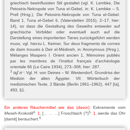
griechisch beeinflussten Stil gestaltet (vgl.
K. Lembke, Die
Online-Ressourcen
Petosiris-Nekropole von Tuna el-Gebel, in: K. Lembke – S.
http://www.medizinische-papyri.de/Start/html/-
Prell (Hrsg.), Die Petosiris-Nekropole von Tuna el-Gebel.
_ostr__louvre_e3255.html
(08.03.2019).
Band 1, Tuna el-Gebel 6, (Vaterstetten
2015), 2–
17, hier:
14), so dass die Gestaltung des Geweihs entweder auf
griechische Vorbilder oder eventuell auch auf die
Autoren
Darstellung eines importierten Tieres zurückgeführt werden
Dr. Anke Ilona Blöbaum
muss, vgl. hierzu
L. Keimer, Sur deux fragments de cornes
de daim trouvés à Deir el-Médineh, in: Anonymous (Hrsg.),
Mélanges Maspero I. Orient ancien 1, Mémoires publiés
par les membres de l’Institut français d’archéologie
orientale 66 (Le Caire 1934), 273
–
308
, hier: 287.
3
nḏ nꜥꜥ
: Vgl. H. von Deines – W. Westendorf, Grundriss der
Medizin der alten Ägypter. VII. Wörterbuch der
medizinischen Texte, 2 Bände (Berlin 1961–1962), 447 [Ia],
493, §1.
Ein anderes Räuchermittel wie das (davor):
Exkremente vom
4
5
Meseh
-Krokodil
:
1
, [… … …] Froschlaich (?)
:
1
, werde das Ohr
6
[damit] beräuchert.