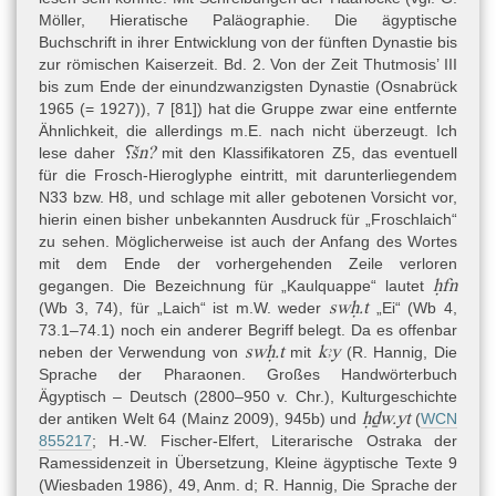
Möller, Hieratische Paläographie. Die ägyptische
Buchschrift in ihrer Entwicklung von der fünften Dynastie bis
zur römischen Kaiserzeit. Bd. 2. Von der Zeit Thutmosis’ III
bis zum Ende der einundzwanzigsten Dynastie (Osnabrück
1965 (= 1927)), 7 [81]) hat die Gruppe zwar eine entfernte
Ähnlichkeit, die allerdings m.E. nach nicht überzeugt. Ich
⸮šn?
lese daher
mit den Klassifikatoren Z5, das eventuell
für die Frosch-Hieroglyphe eintritt, mit darunterliegendem
N33 bzw. H8, und schlage mit aller gebotenen Vorsicht vor,
hierin einen bisher unbekannten Ausdruck für „Froschlaich“
zu sehen. Möglicherweise ist auch der Anfang des Wortes
mit dem Ende der vorhergehenden Zeile verloren
ḥfn
gegangen. Die Bezeichnung für „Kaulquappe“ lautet
swḥ.t
(Wb 3, 74), für „Laich“ ist m.W. weder
„Ei“ (Wb 4,
73.1–74.1) noch ein anderer Begriff belegt. Da es offenbar
swḥ.t
kꜣy
neben der Verwendung von
mit
(R. Hannig, Die
Sprache der Pharaonen. Großes Handwörterbuch
Ägyptisch – Deutsch (2800–950 v. Chr.), Kulturgeschichte
ḥḏw.yt
der antiken Welt 64 (Mainz 2009), 945b) und
(
WCN
855217
;
H.-W. Fischer-Elfert, Literarische Ostraka der
Ramessidenzeit in Übersetzung, Kleine ägyptische Texte 9
(Wiesbaden 1986)
, 49, Anm. d; R. Hannig, Die Sprache der