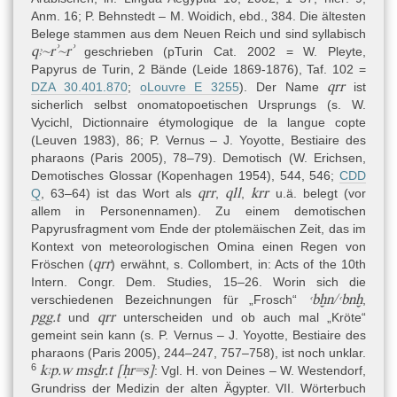
Anm. 16; P. Behnstedt – M. Woidich, ebd., 384. Die ältesten
Belege stammen aus dem Neuen Reich und sind syllabisch
qꜣ~rʾ~rʾ
geschrieben (pTurin Cat. 2002 = W. Pleyte,
Papyrus de Turin, 2 Bände (Leide 1869-1876), Taf. 102 =
qrr
DZA 30.401.870
;
oLouvre E 3255
). Der Name
ist
sicherlich selbst onomatopoetischen Ursprungs (s.
W.
Vycichl, Dictionnaire étymologique de la langue copte
(Leuven 1983)
, 86; P. Vernus – J. Yoyotte, Bestiaire des
pharaons (Paris 2005), 78–79). Demotisch (W. Erichsen,
Demotisches Glossar (Kopenhagen 1954), 544, 546;
CDD
qrr
qll
krr
Q
, 63–64) ist das Wort als
,
,
u.ä. belegt (vor
allem in Personennamen). Zu einem demotischen
Papyrusfragment vom Ende der ptolemäischen Zeit, das im
Kontext von meteorologischen Omina einen Regen von
qrr
Fröschen (
) erwähnt, s. Collombert, in: Acts of the 10th
Intern. Congr. Dem. Studies, 15–26. Worin sich die
ꜥbḫn/ꜥbnḫ
verschiedenen Bezeichnungen für „Frosch“
,
pgg.t
qrr
und
unterscheiden und ob auch mal „Kröte“
gemeint sein kann (s. P. Vernus – J. Yoyotte, Bestiaire des
pharaons (Paris 2005), 244–247, 757–758), ist noch unklar.
6
kꜣp.w msḏr.t [ḥr=s]
: Vgl. H. von Deines – W. Westendorf,
Grundriss der Medizin der alten Ägypter. VII. Wörterbuch