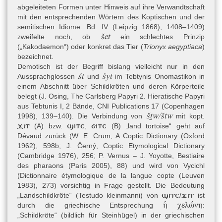
abgeleiteten Formen unter Hinweis auf ihre Verwandtschaft
mit den entsprechenden Wörtern des Koptischen und der
semitischen Idiome. Bd. IV (Leipzig 1868), 1408–1409)
šet
zweifelte noch, ob
ein schlechtes Prinzip
(„Kakodaemon“) oder konkret das Tier (
Trionyx aegyptiaca
)
bezeichnet.
Demotisch ist der Begriff bislang vielleicht nur in den
št
šyt
Aussprachglossen
und
im Tebtynis Onomastikon in
einem Abschnitt über Schildkröten und deren Körperteile
belegt (
J. Osing, The Carlsberg Papyri 2. Hieratische Papyri
aus Tebtunis I, 2 Bände, CNI Publications 17 (Copenhagen
šṯw/štw
1998)
, 139–140). Die Verbindung von
mit kopt.
ϫⲓⲧ
ϣⲓⲧⲥ
ϭⲓⲧⲥ
(A) bzw.
,
(B) „land tortoise“ geht auf
Dévaud zurück (
W. E. Crum, A Coptic Dictionary (Oxford
1962)
, 598b; J. Černý, Coptic Etymological Dictionary
(Cambridge 1976), 256; P. Vernus – J. Yoyotte, Bestiaire
des pharaons (Paris 2005), 88) und wird von Vycichl
(
Dictionnaire étymologique de la langue copte (Leuven
1983)
, 273) vorsichtig in Frage gestellt. Die Bedeutung
ϣⲓⲧⲥ
ϫⲓⲧ
„Landschildkröte“ (Testudo kleinmanni) von
/
ist
ἡ χελώνη
durch die griechische Entsprechung
:
„Schildkröte“ (bildlich für Steinhügel) in der griechischen