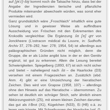
[pr.t]-šnj
auf
kommt noch die Tatsache hinzu, dass bei der
Angabe der Ingredienzien tierische und pflanzliche
Produkte miteinander abwechseln würden, was sonst eher
vermieden wird.
Ganz grundsätzlich wäre „Froschlaich“ inhaltlich eine gute
Lösung und in gewisser Weise als auffindbare
Ausscheidung von Fröschen mit den Exkrementen des
šn [n] qrr
Krokodils vergleichbar. Die Ergänzung
von
Jonckheere (L’ostracon médical du Louvre, in:
Sudhoffs
Archiv
37, 278–282, hier: 278; 1954, 54) ist allerdings aus
paläographischen Gründen nicht möglich, denn die
Gruppe, die er als Lücke angibt bzw. in der er den Genitiv
ergänzt, ist gut zu erkennen. Allein die Lesung bereitet
Schwierigkeiten. Spiegelberg (1893, 67) ist sich nicht sicher
šn
und bietet – naheliegend nach
– die Haarlocke (D3)
versehen mit einem Fragezeichen an. Zusätzlich (ebd.
Anm. 4) gibt er eine Umzeichnung der hieratischen
Zeichen. Dies wird von Grapow (1958, 107) – allerdings
ohne den Hinweis auf das Hieratische – übernommen. Zu
sehen ist deutlich ein schräger Strich, sehr ähnlich einem
Abkürzungsstrich (Z5), mit einem kleinen Zeichen darunter,
t
das gut als
-Brot (X1), Kügelchen (N33), Ei (H8) o.ä. zu
lesen sein könnte. Mit Schreibungen der Haarlocke (vgl. G.