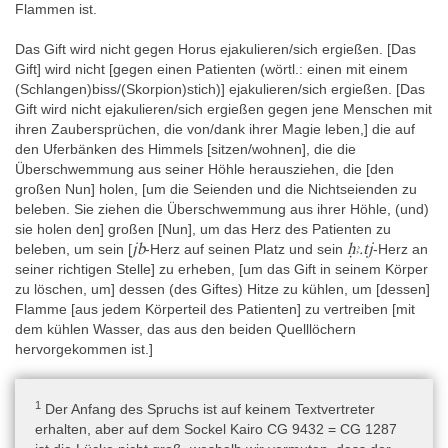
Flammen ist.
Das Gift wird nicht gegen Horus ejakulieren/sich ergießen. [Das
Gift] wird nicht [gegen einen Patienten (wörtl.: einen mit einem
(Schlangen)biss/(Skorpion)stich)] ejakulieren/sich ergießen. [Das
Gift wird nicht ejakulieren/sich ergießen gegen jene Menschen mit
ihren Zaubersprüchen, die von/dank ihrer Magie leben,] die auf
den Uferbänken des Himmels [sitzen/wohnen], die die
Überschwemmung aus seiner Höhle herausziehen, die [den
großen Nun] holen, [um die Seienden und die Nichtseienden zu
beleben. Sie ziehen die Überschwemmung aus ihrer Höhle, (und)
sie holen den] großen [Nun], um das Herz des Patienten zu
jb
ḥꜣ.tj
beleben, um sein [
-Herz auf seinen Platz und sein
-Herz an
seiner richtigen Stelle] zu erheben, [um das Gift in seinem Körper
zu löschen, um] dessen (des Giftes) Hitze zu kühlen, um [dessen]
Flamme [aus jedem Körperteil des Patienten] zu vertreiben [mit
dem kühlen Wasser, das aus den beiden Quelllöchern
hervorgekommen ist.]
1
Der Anfang des Spruchs ist auf keinem Textvertreter
erhalten, aber auf dem Sockel Kairo CG 9432 = CG 1287