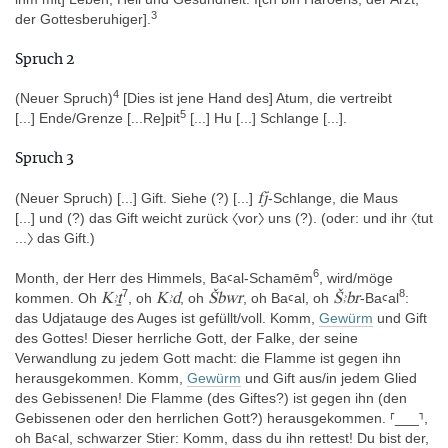
3
der Gottesberuhiger].
Der sogenannte „Spruch B“ der Horusstelen und Heilstatuen hat
zum Ziel, einen Reisenden auf dem Wasser zu schützen,
Spruch 2
insbesondere vor Krokodilen. Er fängt mit einer Anrufung an den
Sonnengott/Schöpfergott an, der Thoth schicken möge, um das
4
(Neuer Spruch)
[Dies ist jene Hand des] Atum, die vertreibt
Krokodil Nehaher abzuwehren. Dann wird gesagt, dass Osiris auf
5
[...] Ende/Grenze [...Re]pit
[...] Hu [...] Schlange [...].
dem Wasser ist und das (schützende) Horusauge bei sich hat. Die
gefährlichen Wassertiere, die also Osiris oder jeden sonst, der auf
Spruch 3
dem Wasser ist, angreifen wollen, werden es mit dem Horusauge
zu tun bekommen. Anschließend spricht der
fj
(Neuer Spruch) [...]
Gift. Siehe (?) [...
]
-Schlange, die Maus
Zauberer/Beschwörer die gefährlichen Wassertiere, insbesondere
[...] und (?) das Gift weicht zurück 〈vor〉 uns (?). (oder: und ihr 〈tut
das Krokodil Nehaher, direkt und in imperativischer Form an. Sie
...〉 das Gift.)
sollen Osiris nicht angreifen oder ihnen werde der Kopf zum
Rücken hin umgedreht bzw. ihnen drohe die Vernichtung. Er sagt,
6
Month, der Herr des Himmels, Baꜥal-Schamēm
, wird/möge
dass eine Vierergruppe von Göttern Osiris und den Reisenden
7
8
Kꜣṯ
Kꜣd
Šbwr
Šꜣbr
kommen. Oh
, oh
, oh
, oh Baꜥal, oh
-Baꜥal
:
beschützt, denn sie haben Maul, Schlund, Zunge und Augen der
das Udjatauge des Auges ist gefüllt/voll.
Komm,
Gewürm
und Gift
Wasserbewohner unwirksam gemacht. Der Zauberer identifiziert
des Gottes! Dieser herrliche Gott, der Falke, der seine
sich anschließend mit Chnum und befiehlt dem Angreifer
Verwandlung zu jedem Gott macht: die Flamme ist gegen ihn
zurückzuweichen, sonst werde er zerstückelt. Zwei mythologische
herausgekommen. Komm,
Gewürm
und Gift aus/in jedem Glied
Passagen mit einem lauten Schrei in Heliopolis, in der ein Kater
des Gebissenen! Die Flamme (des Giftes?) ist gegen ihn (den
und der Abdu-Fisch eine Rolle spielen, und mit einem zweiten
Gebissenen oder den herrlichen Gott?) herausgekommen.
⸢___⸣,
lauten Schrei in Nedit, wo Osiris ermordet wurde, werden
oh Baꜥal, schwarzer Stier: Komm, dass du ihn rettest! Du bist der,
eingeflochten, weil Re deshalb sehr wütend geworden sei und die