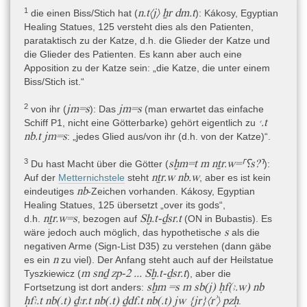
Zauberbinde/Gürtel
1
n.t〈j〉 ẖr dm.t
die einen Biss/Stich hat (
)
: Kákosy, Egyptian
Healing Statues, 125 versteht dies als den Patienten,
Eine (Zauber)binde, vielleicht der Gürtel des Patienten, wird
parataktisch zu der Katze, d.h. die Glieder der Katze und
angesprochen und soll das Gift (den Weg) blockieren. Horus hat
die Glieder des Patienten. Es kann aber auch eine
es oder wird es mit seiner Magie abwehren. Das Gift soll auf den
Apposition zu der Katze sein: „die Katze, die unter einem
Boden fließen, aus (?) jedem Glied eines jeden Menschen und
Biss/Stich ist.“
eines jeden Stücks Kleinvieh, das gebissen wurde.
2
jm=s
jm=s
von ihr (
)
: Das
(man erwartet das einfache
ꜥ.t
Schiff P1, nicht eine Götterbarke) gehört eigentlich zu
Spruch gegen Gift in einer Katze:
Reaktive/kurative Magie,
nb.t jm=s
: „jedes Glied aus/von ihr (d.h. von der Katze)“.
rʾ
Beschwörung, Gift, Katze;
-Spruch
„Spruch“ zur Rettung einer von Schlangen- oder Skorpiongift
3
sḫm=t m nṯr.w=⸢⸮s?⸣
Du hast Macht über die Götter (
)
:
befallenen Katze. Re, Schu und Isis werden angerufen, um die
nṯr.w nb.w
Auf der
Metternichstele
steht
, aber es ist kein
mythische Patientin, ihre Verwandte, zu retten.
nb
eindeutiges
-Zeichen vorhanden. Kákosy, Egyptian
Healing Statues, 125 übersetzt „over its gods“,
nṯr.w=s
Sḫ.t-ḏsr.t
d.h.
, bezogen auf
(ON in Bubastis)
. Es
Spruch gegen Gift in einer Katze:
Reaktive/kurative Magie,
s
wäre jedoch auch möglich, das hypothetische
als die
rʾ
Beschwörung, Gift, Katze, Bastet;
-Spruch
negativen Arme (Sign-List D35) zu verstehen (dann gäbe
n
es ein
zu viel). Der Anfang steht auch auf der Heilstatue
„Spruch“ zur Rettung einer von Schlangen- oder Skorpiongift
m snḏ zp-2 ... Sḫ.t-ḏsr.t
Tyszkiewicz (
), aber die
befallenen Katze namens Bastet. Der anonyme Zauberer macht
sḫm =s m sb(j) ḥf(ꜣ.w) nb
Fortsetzung ist dort anders:
Bastet Mut und befiehlt dem Gift, den Körper der Katze zu
ḥfꜣ.t nb(.t) ḏꜣr.t nb(.t) ḏdf.t nb(.t) jw {jr}〈rʾ〉 pzḥ
.
verlassen.