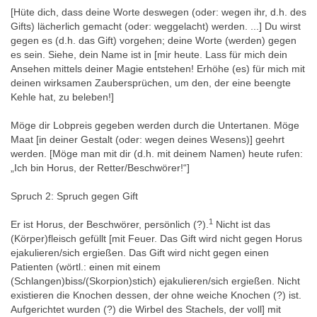
[Hüte dich, dass deine Worte deswegen (oder: wegen ihr, d.h. des
Gifts) lächerlich gemacht (oder: weggelacht) werden. ...] Du wirst
gegen es (d.h. das Gift) vorgehen; deine Worte (werden) gegen
es sein. Siehe, dein Name ist in [mir heute. Lass für mich dein
Ansehen mittels deiner Magie entstehen! Erhöhe (es) für mich mit
deinen wirksamen Zaubersprüchen, um den, der eine beengte
Kehle hat, zu beleben!]
Möge dir Lobpreis gegeben werden durch die Untertanen. Möge
Maat [in deiner Gestalt (oder: wegen deines Wesens)] geehrt
werden. [Möge man mit dir (d.h. mit deinem Namen) heute rufen:
„Ich bin Horus, der Retter/Beschwörer!“]
Spruch 2: Spruch gegen Gift
1
Er ist Horus, der Beschwörer, persönlich (?).
Nicht ist das
(Körper)fleisch gefüllt [mit Feuer. Das Gift wird nicht gegen Horus
ejakulieren/sich ergießen. Das Gift wird nicht gegen einen
Patienten (wörtl.: einen mit einem
(Schlangen)biss/(Skorpion)stich) ejakulieren/sich ergießen. Nicht
existieren die Knochen dessen, der ohne weiche Knochen (?) ist.
Aufgerichtet wurden (?) die Wirbel des Stachels, der voll] mit