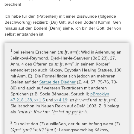
Stellen enthalten.
brechen!
Ich habe für den (Patienten) mit einer Bisswunde (folgende
Bearbeitungsgeschichte
Beschwörung) rezitiert: (Du) Gift, auf den Boden! Komm! Geh
Der Torso wurde zunächst im 18. Jh. von einem unbekannten
hinaus auf den Boden! (Denn) siehe, ich bin der Gott, der von
Künstler in Velletri abgezeichnet, vielleicht für den von Zoëga
selbst entstanden ist.
vorbereiteten Katalog des Museo Borgia (heute im Thorvaldsens
Museum: Guide 2016, 28; Mainieri 2021, 81-84). Champollion
kannte die Darstellungen auf dem Torso gut und nutzte Motive
1
m ḫꜥ.w=f
bei seinem Erscheinen (
)
: Wird in Anlehnung an
der „Torso Borgia“ für seine Beschreibung der Gottheiten Amun-
Jelínková-Reymond, Djed-Ḥer-le-Sauveur (BdE 23), 27,
Re, Neith und der Ihetkuh (Champollion 1823, unpaginiert). Auch
m ḥꜥ.w=f
Anm. 4 des Öfteren zu
: „in seinem Körper“
Lanzone 1881-1884 hat mehrere Abbildungen für seinen
emendiert (so auch Kákosy, Egyptian Healing Statues, 130
mythologischen Enzyklopädie von „busto 401“ entnommen. Die
mit Anm. E). Die Formel findet sich jedoch an mehreren
vier kleinen Fotos bei Ruesch 1911 erwecken einen Eindruck des
Stellen auf der
Statue des Djedher
(Z. 44, 57, 75-76, 79-
textlichen und bildlichen Reichtums, sind jedoch zu klein zum
80) und auch auf weiteren Textträgern mit anderen
Studium. Buhl 1959 veröffentlichte das erste größere Foto der
Sprüchen (z.B. Socle Béhague, Spruch II;
pBrooklyn
Vorderseite, El-Sayed 1982 das erste Foto der Rückseite. Eine
m ḫꜥꜥ.w=f
m ḫꜥ.y=f
47.218.138, x+1.5
und
x+4.19
:
und
).
vollständige Publikation aller Texte und Darstellungen,
Sie ist schon im Neuen Reich auf oDeM 1603, Z. 9 belegt
einschließlich einer Übersetzung der Texte und eines
⸢mtw.t⸣ Rꜥw ⸢m⸣ ⸢ḫꜥꜥ⸣=f mj pri̯ ḥr tꜣ
als
.
Kommentars, erfolgte erst 1999 durch Láslo Kákosy.
2
Du sollst dort (?) ausfließen, der du am Anfang warst (?)
šp=t ⸮jm? ⸮n.tt? ⸮ḫnt?
(
)
: Lesungsvorschlag Kákosy,
Editionen