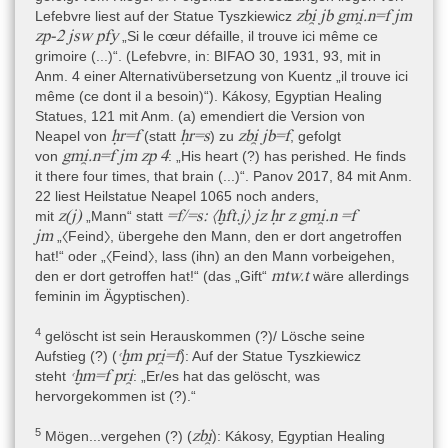
prosopographischen Mitteln nicht genauer als die 30. Dynastie
zbi̯ jb gmi̯.n=f jm
Lefebvre liest auf der Statue Tyszkiewicz
und/oder die frühe Ptolemäerzeit eingeordnet werden. Kákosy
zp-2 jsw pfy
„Si le cœur défaille, il trouve ici même ce
nimmt an, dass alle von ihm publizierten Heilstatuen ins 4. Jh. v.
grimoire (...)“. (Lefebvre, in: BIFAO 30, 1931, 93, mit in
Chr. zu datieren sind: stilistische Ähnlichkeiten sowie
Anm. 4 einer Alternativübersetzung von Kuentz „il trouve ici
ikonographische Parallelen mit den Darstellungen auf der
même (ce dont il a besoin)“). Kákosy, Egyptian Healing
Metternichstele
führen ihn dazu (Kákosy 1999, 31). Kákosy gibt
Statues, 121 mit Anm. (a) emendiert die Version von
entsprechend für den Torso Neapel 1065 als Datierung „4th (?)
ḥr=f
ḥr=s
zbi̯ jb=f
Neapel von
(statt
) zu
, gefolgt
century B.C." an, aber er wundert sich darüber, dass der Gott
gmi̯.n=f jm zp 4
von
: „His heart (?) has perished. He finds
Seth in einem der Texte (auf der linken Schulter) eine positive
it there four times, that brain (...)“. Panov 2017, 84 mit Anm.
Rolle hat, während dieser Gott damals doch längst negativ
22 liest Heilstatue Neapel 1065 noch anders,
konnotiert worden ist (Kákosy 1999, 31, 121; vielleicht steckt ein
z(j)
=f/=s
:
〈ḫft.j〉 jz ḥr z gmi̯.n =f
mit
„Mann“ statt
Messer in der Schnauze des Sethtieres, vielleicht ist es auch nur
jm
„〈Feind〉, übergehe den Mann, den er dort angetroffen
eine Beschädigung im Stein). Buhl hebt das ikonographische
hat!“ oder „〈Feind〉, lass (ihn) an den Mann vorbeigehen,
Motiv des vierköpfigen, geflügelten pantheistischen Widdergottes
mtw.t
den er dort getroffen hat!“ (das „Gift“
wäre allerdings
in einer Sonnenscheibe (auf der Brust des Torsos) hervor, für das
feminin im Ägyptischen).
es Parallelen auf der
Metternichstele
und auf der Heilstatue
Tyszkiewicz (Louvre E 10777) gibt. Sie meint, dass die
4
gelöscht ist sein Herauskommen (?)/ Lösche seine
Ähnlichkeiten in Material, Dekoration und Inschriften
ꜥḫm pri̯=f
Aufstieg (?) (
)
: Auf der Statue Tyszkiewicz
dafürsprechen, dass es zeitgenössische Denkmäler sind (das
ꜥḫm=f pri̯
steht
: „Er/es hat das gelöscht, was
wäre dann die Zeit Nektanebos’ II., weil die
Metternichstele
aus
hervorgekommen ist (?).“
dieser Regierung stammt) (Buhl 1959, 165). An anderer Stelle
nennt sie die Darstellung des pantheistischen Sonnengottes mit
5
zbi̯
Mögen...vergehen (?) (
)
: Kákosy, Egyptian Healing
vier Widderköpfen sitzend in der Sonnenscheibe als ein beliebtes