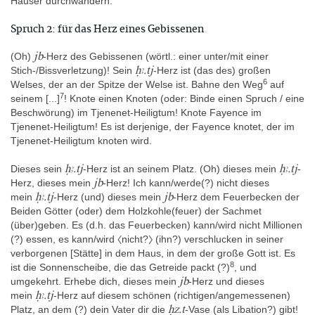
Häuser durchwandern.
(damaliger Name: Regio/Real Museo Borbonico) untergebracht
(Barocas, in: Cantilena und Rubino 1989, 24). Dort bekam der
Spruch 2: für das Herz eines Gebissenen
Torso später die Inventarnummer 1065. Die alte Inventarnummer
jb
401 von Borgia ist auf dem abgebrochenen Hals eingraviert. Im
(Oh)
-Herz des Gebissenen (wörtl.: einer unter/mit einer
ḥꜣ.tj
Katalog von Ruesch 1911, 127 ist der Torso mit der
Stich-/Bissverletzung)! Sein
-Herz ist (das des) großen
6
Katalognummer 365 und der Inventarnummer 1065 versehen. El-
Welses, der an der Spitze der Welse ist. Bahne den Weg
auf
7
Sayed nennt aus unbekannten Gründen die Nummer 258 (El-
seinem [...]
!
Knote einen Knoten (oder: Binde einen Spruch / eine
Sayed 1982, 469); Sternberg-El Hotabi 1999, II, 107 erwähnt
Beschwörung) im Tjenenet-Heiligtum! Knote Fayence im
noch die Katalognummer 11.11, die zum Katalog von Pirelli 1989
Tjenenet-Heiligtum! Es ist derjenige, der Fayence knotet, der im
gehört.
Tjenenet-Heiligtum knoten wird.
ḥꜣ.tj
ḥꜣ.tj
Dieses sein
-Herz ist an seinem Platz. (Oh) dieses mein
-
jb
Herkunft
Herz, dieses mein
-Herz! Ich kann/werde(?) nicht dieses
ḥꜣ.tj
jb
Nildelta » nördliches Delta » östlicher Teil » Tell el-Moqdam
mein
-Herz (und) dieses mein
-Herz dem Feuerbecken der
Beiden Götter (oder) dem Holzkohle(feuer) der Sachmet
(über)geben. Es (d.h. das Feuerbecken) kann/wird nicht Millionen
Es ist nicht bekannt, woher Stefano Borgia den Torso bezogen hat
(?) essen, es kann/wird 〈nicht?〉 (ihn?) verschlucken in seiner
oder wann dieser in die Sammlung gekommen ist. Der Torso
verborgenen [Stätte] in dem Haus, in dem der große Gott ist. Es
Borgia gehört nicht zu den Objekten der Sammlung Borgia, die
8
ist die Sonnenscheibe, die das Getreide packt (?)
, und
laut eines unpublizierten Verzeichnisses von Georg Zoëga in Rom
jb
umgekehrt. Erhebe dich, dieses mein
-Herz und dieses
oder Velletri angekauft und deshalb auf italienischem Boden
ḥꜣ.tj
mein
-Herz auf diesem schönen (richtigen/angemessenen)
gefunden worden sein könnten, so dass eine Herkunft direkt aus
ḥz.t
Platz, an dem (?) dein Vater dir die
-Vase (als Libation?) gibt!