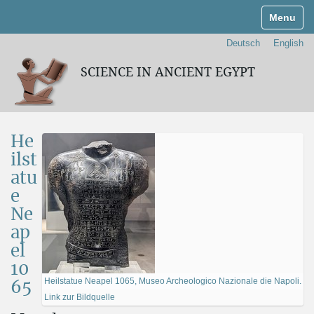
Navigati
Deutsch
English
SCIENCE IN ANCIENT EGYPT
He
ilst
atu
e
Ne
ap
el
10
Heilstatue Neapel 1065, Museo Archeologico Nazionale die Napoli.
65
Link zur Bildquelle