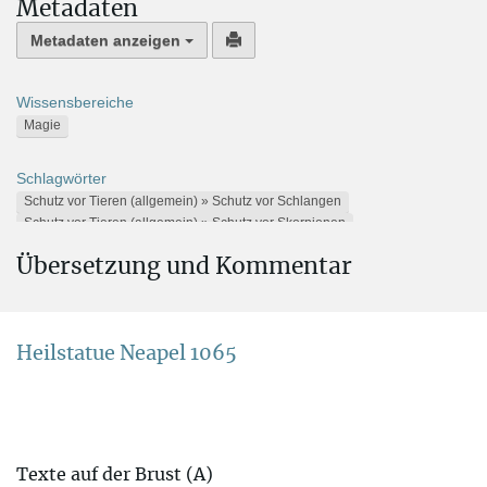
Metadaten
Metadaten anzeigen
Wissensbereiche
Magie
Schlagwörter
Schutz vor Tieren (allgemein) » Schutz vor Schlangen
Schutz vor Tieren (allgemein) » Schutz vor Skorpionen
Schutz vor Substanzen u.ä. » Schutz vor Gift
Übersetzung und Kommentar
Schutz vor Tieren (allgemein) » Schutz vor Krokodilen
Abwehrzauber (präventive Magie) » Schutz auf dem Wasser
Horusstelentext
Heilstatue Neapel 1065
Alternative Namen
Torso Borgia;
Trismegistos TM 90405
Aufbewahrungsort
Texte auf der Brust (A)
Europa » Italien » (Städte D-P) » Neapel » Museo Archeologico