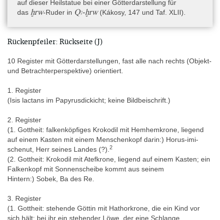
auf dieser Heilstatue bei einer Götterdarstellung für
ḫrw
Qꜣ-ḫrw
das
-Ruder in
(Kákosy, 147 und Taf. XLII).
Rückenpfeiler: Rückseite (J)
10 Register mit Götterdarstellungen, fast alle nach rechts (Objekt-
und Betrachterperspektive) orientiert.
1. Register
(
Isis lactans im Papyrusdickicht;
keine Bildbeischrift.)
2. Register
(
1. Gottheit:
falkenköpfiges Krokodil mit Hemhemkrone, liegend
auf einem Kasten mit einem Menschenkopf darin:) Horus-imi-
2
schenut, Herr seines Landes (?).
(
2. Gottheit:
Krokodil mit Atefkrone, liegend auf einem Kasten; ein
Falkenkopf mit Sonnenscheibe kommt aus seinem
Hintern:) Sobek, Ba des Re.
3. Register
(
1. Gottheit:
stehende Göttin mit Hathorkrone, die ein Kind vor
sich hält; bei ihr ein stehender Löwe, der eine Schlange