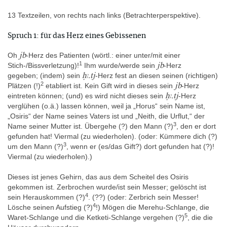
Nazionale di Napoli
13 Textzeilen, von rechts nach links (Betrachterperspektive).
Inv. 1065
Spruch 1: für das Herz eines Gebissenen
jb
Oh
-Herz des Patienten (wörtl.: einer unter/mit einer
1
Digitaler Katalog
jb
Stich-/Bissverletzung)!
Ihm wurde/werde sein
-Herz
https://mann-napoli.it/
ḥꜣ.tj
gegeben;
(indem) sein
-Herz fest an diesen seinen (richtigen)
2
jb
Plätzen (!)
etabliert ist. Kein Gift wird in dieses sein
-Herz
ḥꜣ.tj
eintreten können; (und) es wird nicht dieses sein
-Herz
Erwerbsgeschichte
verglühen (o.ä.) lassen können, weil ja „Horus“ sein Name ist,
Der Torso wird zuerst beschrieben als Teil der Sammlung des
„Osiris“ der Name seines Vaters ist und „Neith, die Urflut,“ der
3
Kardinals Stefano Borgia (1731-1804) in dem von ihm
Name seiner Mutter ist. Übergehe (?) den Mann (?)
, den er dort
gegründeten Museo Borgiano in Velletri. Es ist unter der Nr. 401
gefunden hat! Viermal (zu wiederholen). (oder: Kümmere dich (?)
3
im unpublizierten Katalog vom Oktober 1784 verzeichnet (Katalog
um den Mann (?)
, wenn er (es/das Gift?) dort gefunden hat (?)!
mit 628 Objekten: Mainieri 2017, 271; Mainieri 2021), den Georg
Viermal (zu wiederholen).)
Zoëga im Auftrag von Stefano Borgia von der Ägypten-Sammlung
erstellte (E-Mail von Stefania Mainieri an Peter Dils, 03.03.2018).
Dieses ist jenes Gehirn, das aus dem Scheitel des Osiris
Am 25. Oktober 1815 kaufte Ferdinand I. der beiden Sizilien
gekommen ist. Zerbrochen wurde/ist sein Messer; gelöscht ist
4
(Ferdinand von Bourbon, 1751-1825) den Torso als Teil der
sein Herauskommen (?)
. (??) (oder: Zerbrich sein Messer!
4
Sammlung Borgia von Camillo Borgia (1773-1817), dem Neffen
Lösche seinen Aufstieg (?)
!) Mögen die Merehu-Schlange, die
5
und Erben von Stefano Borgia. Im Juli 1817 wurde die Sammlung
Waret-Schlange und die Ketketi-Schlange vergehen (?)
, die die
von Velletri nach Neapel überführt und im Museum von Neapel