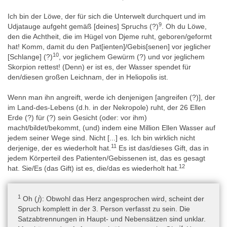
Ägypten wahrscheinlich ist (Mainieri 2017, 272; Mainieri 2021,
104-105). Ob die Erwähnung des „Löwen (Pa-mai), der geboren
Ich bin der Löwe, der für sich die Unterwelt durchquert und im
wurde von der Achtheit (Na-chemeniu), die im Hügel von Djeme
9
Udjatauge aufgeht gemäß [deines] Spruchs (?)
. Oh du Löwe,
(Medinet Habu) ruht“, darauf hinweisen könnte, dass die Statue
den die Achtheit, die im Hügel von Djeme ruht, geboren/geformt
aus dem Umfeld von Theben stammt, sei dahingestellt; der
hat! Komm, damit du den Pat[ienten]/Gebis[senen] vor jeglicher
betreffende Text scheint sonst nirgendwo überliefert zu sein und
10
[Schlange] (?)
, vor jeglichem Gewürm (?) und vor jeglichem
thebanische Götter spielen in den Statuentexten keine große
Skorpion rettest! (Denn) er ist es, der Wasser spendet für
Rolle, anders als in den begleitenden Darstellungen (Kákosy
den/diesen großen Leichnam, der in Heliopolis ist.
1987, 181). Anders als für die Horusstelen, die in ganz Ägypten
gefunden wurden, erkennt Kákosy 1987 für die Heilstatuen
Wenn man ihn angreift, werde ich denjenigen [angreifen (?)], der
insgesamt einen Zusammenhang mit dem Delta (u.a. Athribis,
im Land-des-Lebens (d.h. in der Nekropole) ruht, der 26 Ellen
Bubastis). Panov 2017, 89 und 179 nimmt wegen der
Erde (?) für (?) sein Gesicht (oder: vor ihm)
Ähnlichkeiten im Dekorationsprogramm an, dass die Heilstatue
macht/bildet/bekommt, (und) indem eine Million Ellen Wasser auf
Neapel 1065 und die Heilstatue Tyszkiewicz aus der gleichen
jedem seiner Wege sind. Nicht [...] es. Ich bin wirklich nicht
Werkstatt stammen. Die Provenienz der Heilstatue Tyszkiewicz ist
11
derjenige, der es wiederholt hat.
Es ist das/dieses Gift, das in
unbekannt, aber wegen der Nennung von Bastetpriestern mit
jedem Körperteil des Patienten/Gebissenen ist, das es gesagt
einem spezifischen Titel und von Bastet als Herrin von Taremu (=
12
hat. Sie/Es (das Gift) ist es, die/das es wiederholt hat.
Tell Muqdam, Leontopolis) wird angenommen, dass die Statue
Tyszkiewicz von dort stammen könnte. Die Erwähnung des
„Löwen“ (Pa-mai) auf der Heilstatue von Neapel würde zum
1
j
Oh (
): Obwohl das Herz angesprochen wird, scheint der
Löwenkult von Miysis in Leontopolis passen. Ein Löwe (oder eine
Spruch komplett in der 3. Person verfasst zu sein. Die
Löwin) mit Atefkrone auf der linken Schmalseite des
Satzabtrennungen in Haupt- und Nebensätzen sind unklar.
Rückenpfeilers trägt den Namen „Sachmet, die in Bubastis