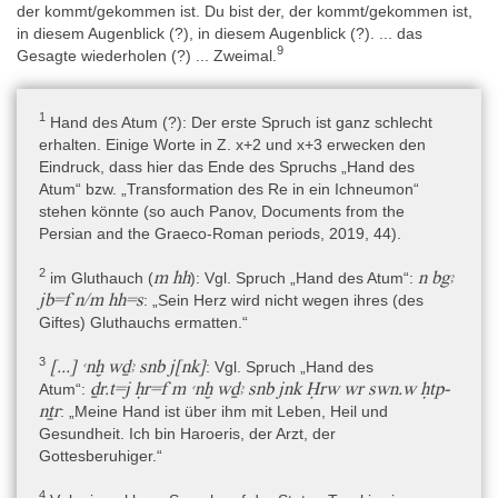
der kommt/gekommen ist. Du bist der, der kommt/gekommen ist,
Zerstückelung des Rebellen auf dem Wasser befohlen habe.
in diesem Augenblick (?), in diesem Augenblick (?). ... das
9
Gesagte wiederholen (?) ... Zweimal.
Horusstelentext A:
Reaktive/kurative Magie, Horus-Sched, Thoth;
dwꜣ
-Verehrung
1
Hand des Atum (?): Der erste Spruch ist ganz schlecht
Ein von Thoth ausgesprochener Spruch zur „Verehrung“ des
erhalten. Einige Worte in Z. x+2 und x+3 erwecken den
Horus, um ihn zu „verklären“. Die Ich-Person (Thoth als Magier)
Eindruck, dass hier das Ende des Spruchs „Hand des
begrüßt den jugendlichen Horus und bittet ihn, dass er mit seiner
Atum“ bzw. „Transformation des Re in ein Ichneumon“
Magie und seinen Zaubersprüchen kommen möge, um die
stehen könnte (so auch Panov, Documents from the
gefährlichen Tiere in der Wüste, im Wasser und in den Höhlen
Persian and the Graeco-Roman periods, 2019, 44).
abzuwehren (zu Kies oder Topfscherben unter den Füßen
2
m hh
n bgꜣ
gemacht) und um das Gift im Patienten zu beschwören. Wenn
im Gluthauch (
)
: Vgl. Spruch „Hand des Atum“:
jb=f n/m hh=s
das Gift gegen Horus (als Patienten) vorgehen sollte, dann soll er
: „Sein Herz wird nicht wegen ihres (des
(Horus mit seiner Magie) umgekehrt gegen das Gift vorgehen. Er
Giftes) Gluthauchs ermatten.“
möge den Patienten wiederbeleben, damit sein (des Horus)
3
[...] ꜥnḫ wḏꜣ snb j[nk]
Ansehen entstehe und er als Horus-Sched („der Retter“ oder „der
: Vgl. Spruch „Hand des
ḏr.t=j ḥr=f m ꜥnḫ wḏꜣ snb jnk Ḥrw wr swn.w ḥtp-
Beschwörer“) angerufen werde.
Atum“:
nṯr
: „Meine Hand ist über ihm mit Leben, Heil und
Gesundheit. Ich bin Haroeris, der Arzt, der
Beschwörung von Gift, Kühles Wasser für das Herz des Patienten
:
Gottesberuhiger.“
Reaktive/kurative Magie, Beschwörung, Gift,
4