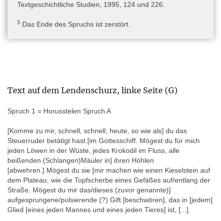
Textgeschichtliche Studien, 1995, 124 und 226.
Online-Ressourcen
5
Das Ende des Spruchs ist zerstört.
TM:
www.trismegistos.org/text/90405
(Zugriff 22.04.2024)
Autoren
Dr. Peter Dils
Text auf dem Lendenschurz, linke Seite (G)
Autoren (Metadaten)
Dr. Peter Dils
Spruch 1 = Horusstelen Spruch A
[Komme zu mir, schnell, schnell, heute,
so wie als] du das
Steuerruder betätigt hast [im Gottesschiff. Mögest du für mich
jeden Löwen in der Wüste, jedes Krokodil im Fluss, alle
beißenden (Schlangen)Mäuler in] ihren Höhlen
[abwehren.] Mögest du sie [mir machen wie einen Kieselstein auf
dem Plateau, wie die Topfscherbe eines Gefäßes auf/entlang der
Straße. Mögest du mir das/dieses (zuvor genannte)]
aufgesprungene/pulsierende (?) Gift [beschwören], das in [jedem]
Glied [eines jeden Mannes und eines jeden Tieres] ist, [...].