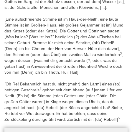
- L. Kákosy, Some Problems of the Magical Healing Statues, in A.
Gottes im Sarg, ist der Schutz dessen, der auf dem] Wasser [ist],
Roccati und a. Siliotti (Hg.): La Magia in Egitto ai Tempi dei
ist der Schutz aller Menschen und allen Kleinviehs, [...].
Faraoni. Atti Convegno internazionale di studi, Milano 29-31
ottobre 1985, Verona 1987, 175, 180, 181 [K].
[Eine aufschreiende Stimme ist im Haus-der-Neith, eine laute
Stimme ist im Großen-Haus, ein großes Gejammer ist im] Mund
- L. Kákosy, Ouroboros on magical healing statues, in: T.
des Katers (oder: der Katze). Die Götter und Göttinnen sagen:
DuQuesne (ed.), Hermes Aegyptiacus. Egyptological studies for
„Was ist los? [Was ist los?“ bezüglich (?) des Abdu-Fisches bei
B.H. Stricker on his 85th birthday (Discussions in Egyptology.
seiner Geburt. Bremse für mich deine Schritte, (oh) Rebell!
Special Number 2), Oxford, 1995, 123-129 (hier: 124, 127 = Pl.
(Denn) ich bin Chnum, der Herr von Herwer. Hüte dich davor],
I,128-129 = Fig. 1-4).
3
den Schaden (oder: das Übel) ein zweites Mal zu wiederholen
,
- R.V. Lanzone, Dizionario di mitologia egizia, Torino 1881-1884,
wegen dessen, [was mit dir gemacht wurde (?; oder: was du
107, 436, 443 (mit Taf. CLXXV.3), 444-445 (mit Taf. CLXXVII.1)
getan hast) in Anwesenheit der Großen Neunheit! Weiche doch
[K].
von mir! (Denn) ich bin Thoth. Hui! Hui!]
- S. Mainieri, Excavating an Archive. The Borgia Collection of
[Oh Re! Bekanntlich hast du nicht (mehr) den Lärm] eines (so)
Egyptian Antiquities in the Museo Archeologico Nazionale di
4
heftigen Geschreis
gehört seit dem Abend [auf jenem Ufer von
Napoli (MANN), in: M. Tomorad und J. Popielska-Grzybowska
Nedit. (Es ist) die Stimme jedes Gottes und jeder Göttin. Die
(Hrsg.), Egypt 2015: Perspectives of Research. Proceedings of
großen Götter waren] in Klage wegen dieses Übels, das du
the seventh European Conference of Egyptologists. 2nd-7th June
angerichtet hast, (du) Rebell, [der Böses angerichtet hat! Siehe,
2015, Zagreb, Croatia (Oxford 2017), Archaeopress Egyptology
Re tobt vor Wut deswegen. Er hat befohlen, dass deine
18, 269-276 [K].
5
Zerstückelung durchgeführt wird. Zurück mit dir, (du) Rebell!]
- S. Mainieri, La collezione egiziana del Museo Archeologico
Nazionale di Napoli. Vol. I. Storia e ricognizione inventariale (Studi