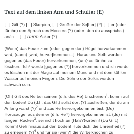
oder eventuell eine Götterstatue vor den Beinen (die runde
Bruchlinie unterhalb des Gürtels spricht für eine Horusstele).
Text auf dem linken Arm und Schulter (E)
Torso und Rückenpfeiler sind vollständig mit Texten und
magischen Darstellungen versehen. Es ist nicht ausgeschlossen,
[
...] Gift (?) [
...] Skorpion, [...] Großer der Se[her] (?) [...] er (oder:
dass die Arme absichtlich beschädigt wurden, vielleicht um dem
für ihn) den Spruch des Messers (?) (oder: den du aussprichst)
Torso ein „klassisches“ Aussehen zu verleihen. Der Torso besaß
rmrm
an/in ... [...]
-Acker (?).
an seiner Unterseite eine moderne Eingipsung (sichtbar bei
Ruesch 1911, 128-129), die 1982 entfernt wurde.
(Wenn) das Feuer zum (oder: gegen den) Hügel hervorkommen
wird, (dann) [wird] hervor[kommen...]. Horus und Seth werden
Das Material wird meist als Basalt identifiziert (laut Ruesch 1911,
gegen es (das Feuer) hervorkommen, 〈um〉 es für ihn zu
127; Pirelli 1989, 110; Sternberg el-Hotabi 1999, Bd. II, 107;
löschen. ⸢Ich⸣ werde [gegen es (?)] hervorkommen und ich werde
Homepage des Museums; Giustozzi 2016, 136); schwarzer Basalt
es löschen mit der Magie auf meinem Mund und mit dem kühlen
(Zeichnung Thorvaldsens Museum). Andere
Wasser auf meinen Fingern. Die Söhne der Selkis werden
Steinidentifizierungen sind dunkler Granit (Kákosy 1999, 121) und
schwach sein.
Grauwacke (Buhl 1959, 165: Grauwacke; dagegen 218: Basalt).
1
(Oh) Gift des Re bei seinem (d.h. des Re) Erscheinen
: komm auf
den Boden! Du (d.h. das Gift) sollst dort (?) ausfließen, der du am
Schrift
2
Anfang warst (?)
und aus Re hervorgekommen bist. (Du)
Hieroglyphen
Horusauge, aus dem er (d.h. Re?) hervorgekommen ist, (du) mit
3
langem Rücken
, sei nicht hoch an (Hals?)wirbeln! (Du Gift,)
Kákosy 1999, 119 vermerkt, dass die Hieroglyphen sehr gut
Komm! Geh hinaus auf den Boden! Hüte dich, die Unreinheit (?)
eingraviert sind, die Texte jedoch viele unklare und fehlerhafte
4
zu erneuern (?)
und für sie (wen?) die Wirbelknochen zu