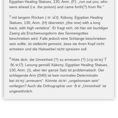
Egyptian Healing Statues, 130, Anm. (F): „run out you, who
- Kákosy, Healing Statue of Merhoritef, in: L. Kákosy (Hg.),
were ahead (i.e. the poison) and came forth(?) from Re.“
Egyptian Healing Statues in three Museums in Italy (Turin,
Florence, Naples) (Catalogo del Museo Egizio di Torino. Serie
3
ꜣw ꜣd.t
mit langem Rücken (
)
: Kákosy, Egyptian Healing
prima - Monumenti e testi, Vol. IX), Turin 1999, 119-153 und Taf.
Statues, 130, Anm. (H) übersetzt „(the one) with a long
XXXIX-XLVIII [P,H,Ü,K].
back, with high vertebra“. Er fragt sich, ob hier ein buckliger
Zwerg als Erscheinungsform des Sonnengottes
beschrieben wird. Falls jedoch eine Schlange beschrieben
Literatur zu den Metadaten
sein sollte, ist vielleicht gemeint, dass sie ihren Kopf nicht
- Cl. Barocas, in: Civiltà dell’Antico Egitto in Campania. Per un
anheben und die Halswirbel nicht spreizen soll.
riordinamento della Collezione Egiziana del Museo Archaeologico
Nazionale di Napoli (Neapel 1983), 22, fig. 4 (non vidi).
4
zꜣu̯ mꜣwi̯ ⸮
Hüte dich, die Unreinheit (?) zu erneuern (?) (
ꜥb(.w)?
)
: Lesung gemäß Kákosy, Egyptian Healing Statues,
- Cl. Barocas, Le antichità egiziane del Museo Borgiano, in: R.
130, Anm. (I), aber der ganze Satz ist problematisch. Der
Cantilena und P. Rubino, La Collezione Egiziana del Museo
schlagende Arm (D40) ist kein normales Determinativ
Archeologico Nazionale di Napoli. Soprintentenza Archeologica
mꜣwi̯
mꜣwꜣ
bei
„erneuern“. Könnte
„ungehorsam sein“
per le Provinze di Napoli e Caserta (Neapel 1989), 15-34 (hier:
ꜥb.w
vorliegen? Auch die Orthographie von
„Unreinheit“ ist
32-33; übernommen aus: Cl. Barocas, in: Civiltà dell’Antico Egitto
ungewöhnlich.
in Campania. Per un riordinamento della Collezione Egiziana del
Museo Archaeologico Nazionale di Napoli, Neapel 1983) [K].
- M.R. Borriello und T. Giove (Hrsg.), The Egyptian Collection of
the Archaeological Museum of Naples, Napoli 2000, 38 [P
Vorderseite].