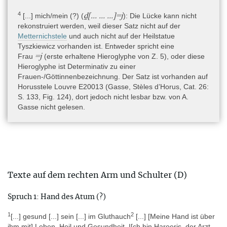
4
ḏ[... ... ...]=j
[...] mich/mein (?) (
)
: Die Lücke kann nicht
rekonstruiert werden, weil dieser Satz nicht auf der
Hand des Atum, Re als Ichneumon
: Magie, Hand des Atum, Re,
Metternichstele
und auch nicht auf der Heilstatue
Ichneumon, Apophis, Horus, Skorpionbeschwörer, Arzt
Tyszkiewicz vorhanden ist. Entweder spricht eine
Die rechte Hand des Heilers wird mit der personifizierten Hand
=j
Frau
(erste erhaltene Hieroglyphe von Z. 5), oder diese
des Atum gleichgesetzt. Die Hand wird als eine siegreiche
Hieroglyphe ist Determinativ zu einer
Kämpferin für Re beschrieben, nachdem Re selbst sich in ein
Frauen-/Göttinnenbezeichnung. Der Satz ist vorhanden auf
Ichneumon verwandelt hat, um die Apophisschlange zu besiegen.
Horusstele Louvre E20013 (Gasse, Stèles d’Horus, Cat. 26:
Die Hand oder ihre Personifikation als Uräus-Iusaas besiegt das
S. 133, Fig. 124), dort jedoch nicht lesbar bzw. von A.
Gift von Schlangen und Skorpionen. Anschließend identifiziert sich
Gasse nicht gelesen.
der Rezitierende/Heiler mit Horus, dem Skorpionbeschwörer, der
aus Horbeit gekommen ist. Horus steht dem Sonnengott Re bei,
er versorgt und reinigt dessen Körper und beseitigt das Unheil
von Apophis. Dadurch kann Re sich wieder aufrichten, so wie
auch der Patient eines Schlangenbisses sich wieder aufrichten
möge. Das Gift möge keine Macht über den Patienten haben,
denn die Hand des Horus liegt auf ihm mit Leben, Heil und
Texte auf dem rechten Arm und Schulter (D)
Gesundheit. Am Ende des Textes bezeichnet sich Horus als Arzt.
Spruch 1: Hand des Atum (?)
Horusstelentext B:
Reaktive/kurative Magie, Beschwörung, Schutz
1
2
[...] gesund [...] sein [...] im Gluthauch
[...] [Meine Hand ist über
auf dem Wasser, Osiris, Reisende, Wassertiere, Nehaher
ihm mit] Leben, Heil und Gesundheit. I[ch bin Haroeris, der Arzt,