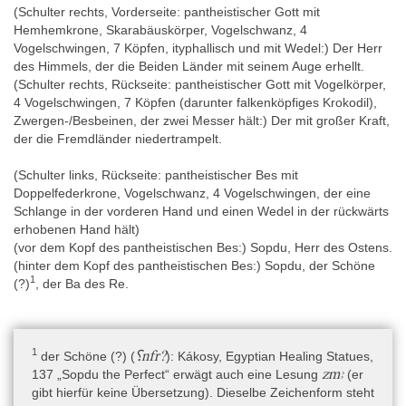
(
Schulter rechts, Vorderseite:
pantheistischer Gott mit
Hemhemkrone, Skarabäuskörper, Vogelschwanz, 4
Vogelschwingen, 7 Köpfen, ityphallisch und mit Wedel:)
Der Herr
des Himmels, der die Beiden Länder mit seinem Auge erhellt.
(Schulter rechts, Rückseite:
pantheistischer Gott mit Vogelkörper,
4 Vogelschwingen, 7 Köpfen (darunter falkenköpfiges Krokodil),
Zwergen-/Besbeinen, der zwei Messer hält:)
Der mit großer Kraft,
der die Fremdländer niedertrampelt.
(
Schulter links, Rückseite:
pantheistischer Bes mit
Doppelfederkrone, Vogelschwanz, 4 Vogelschwingen, der eine
Schlange in der vorderen Hand und einen Wedel in der rückwärts
erhobenen Hand hält)
(vor dem Kopf des pantheistischen Bes:) Sopdu, Herr des Ostens.
(hinter dem Kopf des pantheistischen Bes:) Sopdu, der Schöne
1
(?)
, der Ba des Re.
1
⸮nfr?
der Schöne (?) (
)
: Kákosy, Egyptian Healing Statues,
zmꜣ
137 „Sopdu the Perfect“ erwägt auch eine Lesung
(er
gibt hierfür keine Übersetzung). Dieselbe Zeichenform steht