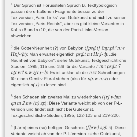
Affricanistici. Serie Egittologica 3), Napoli 2021, 81-84 [K].
1
Der Spruch ist Horusstelen Spruch B. Texttypologisch
passen die erhaltenen Fragmente besser zu der
- O. Marucchi, in: A. Ruesch (Hg.), Guida illustrata del Museo
Textversion „Paris-Links“ von Gutekunst und nicht zu seiner
Nazionale di Napoli. Parte Prima. Antichità, Napoli 1911 (seconda
Textversion „Paris-Rechts“, aber es gibt kleine Varianten in
edizione), 127 (Nr. 365) und Fig. 43.a-b auf S. 128-129 [P, K].
Kol. x+8 und x+10, die von der Paris-Links-Version
- M. Panov, Some notes on the healing statue Louvre E 10777, in:
abweichen.
Papers in memory of Tatiana Savelieva (Egyptian and
Mediterranean culture in ancient and medieval times 2), Moscow
2
[psḏ.t] ⸮nṯr.pl? n.w
die Götter/Neunheit (?) von Babylon (
2017, 75-94 und 178-179 (Zusammenfassung) [K].
H̱r.j-ꜥḥꜣ
psḏ.t n.t H̱r.j-ꜥḥꜣ
)
: Man erwartet eigentlich
„die
Neunheit von Babylon“: siehe Gutekunst, Textgeschichtliche
- R. Pirelli, in: R. Cantilena und P. Rubino (Hrsg.), La Collezione
r mꜣꜣ psḏ.t ⸮
Studien, 1995, 115 und 188 für die Variante
egiziana del Museo Archeologico Nazionale di Napoli, Napoli
nṯr.w? n.w H̱r.j-ꜥḥꜣ
n.w
. Es ist unklar, ob die
-Schreibungen
1989, 110-111 (Nr. 11.11) und Farbtafel Fig. 16 [P,K]. (Auch auf S.
nṯr.w n.w
für einen Genitiv Plural stehen (also für
) oder
32-33 durch Barocas).
n(.t)
eigentlich
zu lesen sind.
- R. El-Sayed, La Déesse Neith de Saïs. Vol. II. Documentation
(Bibliothèque d’Étude 86/2), Le Caire 1982, 469-470 und Tf. IX-X
3
[r] wḥm
den Schaden ein zweites Mal zu wiederholen (
(Doc. 644) [P Rückseite].
qn m 2.nw (n) zp
)
: Diese Variante weicht ab von der P-L-
Version und findet sich nicht bei Gutekunst,
- H. Sternberg-El Hotabi, Untersuchungen zur
Textgeschichtliche Studien, 1995, 122-123 und 219-220.
Überlieferungsgeschichte der Horusstelen (Ägyptologische
Abhandlungen 62), Wiesbaden 1999. Teil I: Textband, 107; Teil II:
4
[ḫrw] sgb ꜥꜣ
[Lärm] eines (so) heftigen Geschreis (
)
: Diese
Materialsammlung, 107 [K].
Variante weicht ab von der P-L-Version: siehe Gutekunst,