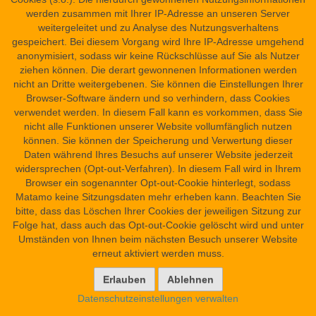
Nilpferd steht und es speert(?):) Horus, [Sohn] des Osiris, den
werden zusammen mit Ihrer IP-Adresse an unseren Server
Isis, die Göttliche, geboren hat.
weitergeleitet und zu Analyse des Nutzungsverhaltens
gespeichert. Bei diesem Vorgang wird Ihre IP-Adresse umgehend
6. Register
anonymisiert, sodass wir keine Rückschlüsse auf Sie als Nutzer
(
1. Gottheit:
stehende Göttin mit verehrend gehobenen Armen:)
ziehen können. Die derart gewonnenen Informationen werden
5
Maat.
nicht an Dritte weitergebenen. Sie können die Einstellungen Ihrer
(
2. Gottheit:
Skarabäus mit Hemhemkrone, auf einem
Browser-Software ändern und so verhindern, dass Cookies
5
Kasten:)
Ptah, der von selbst entstanden ist.
verwendet werden. In diesem Fall kann es vorkommen, dass Sie
(
3. Gottheit:
Widder (?) mit unterägyptischer Krone (?):) [...].
nicht alle Funktionen unserer Website vollumfänglich nutzen
können. Sie können der Speicherung und Verwertung dieser
7. Register
Daten während Ihres Besuchs auf unserer Website jederzeit
(
1. Gottheit:
h
ockende Gottheit mit Lebenszeichen; Kopf und
widersprechen (Opt-out-Verfahren). In diesem Fall wird in Ihrem
Krone zerstört:) Maat.
Browser ein sogenannter Opt-out-Cookie hinterlegt, sodass
(
2. Gottheit:
Widder mit vier Köpfen und Hemhemkrone:)
Ba des
Matamo keine Sitzungsdaten mehr erheben kann. Beachten Sie
Re.
Ba des Tatenen (?; oder: Schu?).
Ba des [Geb?].
Ba des
bitte, dass das Löschen Ihrer Cookies der jeweiligen Sitzung zur
[Osiris?].
Folge hat, dass auch das Opt-out-Cookie gelöscht wird und unter
(
3. Gottheit:
Kobra mit ausgebreiteten Flügeln und Frauenkopf;
Umständen von Ihnen beim nächsten Besuch unserer Website
Nephthyshieroglyphe oder Papyrushieroglyphe auf dem
erneut aktiviert werden muss.
6
Kopf:) Nephthys (?; oder: Wadjet).
8. Register
Datenschutzeinstellungen verwalten
(
1. Gottheit:
stehende Göttin mit unterägyptischer Krone, die zwei