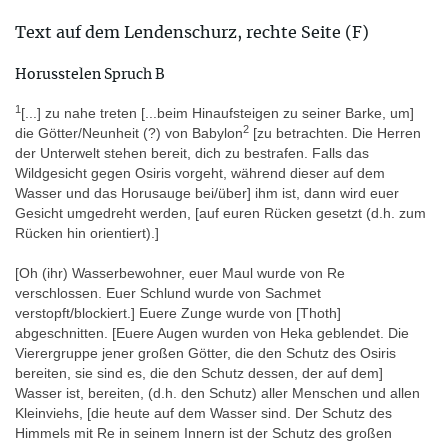
- M.-L. Buhl, The Late Egyptian Anthropoid Stone Sarcophagi
Text auf dem Lendenschurz, rechte Seite (F)
(Nationalmuseets Skrifter, Arkæologisk-Historisk Række VI),
Kopenhagen 1959, 165, 202 und Fig. 99 auf S. 209 [K, P
Horusstelen Spruch B
Vorderseite].
- J.F. Champollion le Jeune, Panthéon égyptien, collection des
1
[...] zu nahe treten [...
beim Hinaufsteigen zu seiner Barke, um]
personnages mythologiques de l'ancienne Égypte d'après les
2
die Götter/Neunheit (?) von Babylon
[zu betrachten. Die Herren
monuments, Paris 1823, unnummieriert; s.v. Amon-Ra; Amon-Ré,
der Unterwelt stehen bereit, dich zu bestrafen. Falls das
roi des dieux; Neith castigatrice; Bouto (für Neith, mit Taf. 23.A);
Wildgesicht gegen Osiris vorgeht, während dieser auf dem
Aha, Ahi, Ahé ou Éhé (für Ihet, mit Taf. 23.E) [K,F].
Wasser und das Horusauge bei/über] ihm ist, dann wird euer
Gesicht umgedreht werden, [auf euren Rücken gesetzt (d.h. zum
- M. Chen, Healing Statues in the Late Period Egypt. Creating
Rücken hin orientiert).]
Elite Commemoration in a Religious Context, Los Angeles 2020,
143, 146, 150, 157, 159, 200-201, 258, 273 (Nr. 21) [K].
[Oh (ihr) Wasserbewohner, euer Maul wurde von Re
- N. Giustozzi (ed.), Guide to the Egyptian Collection in the mann,
verschlossen. Euer Schlund wurde von Sachmet
Verona 2016, 28 [Zeichnung Thorvaldsens Museum], 136-137
verstopft/blockiert.] Euere Zunge wurde von [Thoth]
(Nr. 7) [P Vorderseite,K].
abgeschnitten. [Euere Augen wurden von Heka geblendet. Die
Vierergruppe jener großen Götter, die den Schutz des Osiris
- W. Gutekunst, Textgeschichtliche Studien zum
bereiten, sie sind es, die den Schutz dessen, der auf dem]
Verjüngungsspruch (Text B) auf Horusstelen und Heilstatuen,
Wasser ist, bereiten, (d.h. den Schutz) aller Menschen und allen
Diss. Georg-August-Universität Göttingen (Trier 1995), 371-372
Kleinviehs, [die heute auf dem Wasser sind. Der Schutz des
[K].
Himmels mit Re in seinem Innern ist der Schutz des großen