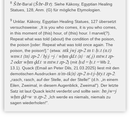
chemeniu) (Kakosy 1999, 120, Zl. 10). Kákosy vermerkt, dass der
8
Šꜣbr
Šꜣbr-Bꜥr
-Baꜥal (
)
: Siehe Kákosy, Egyptian Healing
Dekorateur, der für die Anbringung der Götterdarstellungen
Statues, 128, Anm. (G) für mögliche Etymologien.
verantwortlich war, Zugang zu semitischem Gedankengut hatte
(Kákosy 1999, 119: Erwähnung von u.a. Baal und Baal-
9
Unklar. Kákosy, Egyptian Healing Statues, 127 übersetzt
Schamaym in einem Spruch auf der rechten Schulter).
versuchsweise: „It is you who comes, it is you who comes,
in this moment of (this) hour, of (this) hour. I marvel(?).
Repeat what was told (about) the condition of the poison,
Material
the poison [oder: Repeat what was told once again. The
Nicht Organisch » Stein » Basalt
ntk jwi̯ zp-2 m tꜣ ḥꜣ.t (n.t)
poison, the poison!].“ (etwa:
wnw.t 〈tn〉 zp-2 / bjꜣi̯ =j / wḥm ḏd.t 〈n〉 ꜥ n(.j) mtw.t zp-
2
oder
wḥm ḏd.t ꜥn mtw.t zp-2
ḥꜣd
=
ḥꜣ.t
=
Objekttyp
) (mit
Wb 2,
Artefakt » Skulptur » Statue / Figur
13.1). Quack (Email an Peter Dils, 21.03.2025) liest mit den
n/m-tk〈n〉 zp-2 n-tꜣj-ḥty.t zp-2
demotischen Ausdrucken
:
„rasch, rasch, auf der Stelle, auf der Stelle!" (d.h. „in einem
Technische Daten
Eilen, Zweimal, in diesem Augenblick, Zweimal"). Der letzte
Torso einer Heilstatue, deren Kopf, Arme und Unterkörper (ab
bn jw=j
Satz ist laut Quack leicht verderbt und sollte sein:
dem Gürtel) weggebrochen sind. Der Torso ist 28,4 cm hoch, 18,8
wḥm ḏd=w ꜥn zp-2
: „Ich werde es niemals, niemals zu
cm breit und 13,4 cm tief (Kákosy 1999, 121; bei Pirelli 1989 und
sagen wiederholen!".
Giustozzi 2016, 136: 26 cm hoch, 20,5 cm breit, 19,5 cm tief). Auf
der Rückseite befindet sich ein großer Rückenpfeiler mit
trapezförmiger Spitze. Der stehende Mann hatte einen nackten
Oberkörper und trug einen kurzen Lendenschurz, der bis zum
Gürtel reichte. Er hielt ursprünglich sicherlich eine Horusstele