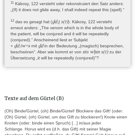
Sprüche sind überwiegend gegen das Gift von Schlangen und
11
Kákosy, 122 versteht oder rekonstruiert den Satz anders:
Skorpionen gerichtet, der sog. Spruch B soll denjenigen, der auf
„(If) it does not glide away, I shall indeed repeat this (spell).“
dem Wasser ist, vor Krokodilen schützen.
12
ḏd.ṱ s(t)
das es gesagt hat (
)
: Kákosy, 122 versteht
- auf der Brust: zwei oder drei Sprüche, um das Herz des
erneut anders: „The venom which is in the whole body of
Patienten zu stärken und um zu verhindern, dass Gift in das Herz
the patient, will be conjured and it will be repeatedly
eindringt und es verzehrt. Der erste Spruch ist auch von einer
(conjured).“ Anscheinend liest er Subjekt
anderen Heilstatue bekannt, der oder die Nachfolgenden nicht.
ḏd.tw=s
ḏd
+
mit
in der Bedeutung „(magisch) besprechen,
- auf dem Gürtel: Spruch gegen Schlangengift (bislang keine
nts wḥm s(t)
beschwören“. Aber wie kommt er von
zu der
Textparallele).
Übersetzung „it will be repeatedly (conjured)"?
- auf der Oberseite des Rückenpfeilers: Sprüche IV und XIII der
Metternichstele
: zwei Sprüche, um eine Katze (Bastet), die von
einer Schlange oder einem Skorpion gebissenen wurde, zu
retten.
- auf dem rechten Arm und Schulter: Text unklarer Länge, von
dem sich die letzten 16 Kolumnen teilweise erhalten haben;
Texte auf dem Gürtel (B)
zunächst möglicherweise der Spruch „Hand des Atum“ bzw.
„Transformation des Re in ein Ichneumon“, von dem nur einige
(Oh) Binde/Gürtel, (oh) Binde/Gürtel! Blockiere das Gift!
(oder:
wenige Wörter vom Ende des Spruchs erhalten sind.
(Oh) Gürtel, (oh) Gürtel, um das Gift zu blockieren!) Knote einen
Anschließend möglicherweise eine Variante des Spruchs „Hand
Knoten (oder: binde einen Spruch) [...] in/aus jeder
des Atum“, erneut mit nur einigen erhaltenen Wörtern. Es folgt ein
Schlange. Horus wird es (d.h. das Gift) mit seiner Magie
unbekannter und bislang unklarer Spruch gegen Gift, bei dem