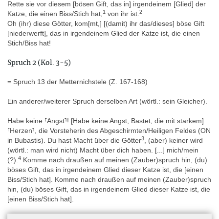
Rette sie vor diesem [bösen Gift, das in] irgendeinem [Glied] der
Horus, Sohn des Osiris und der Neith. In der unklaren
1
2
Katze, die einen Biss/Stich hat,
von ihr ist.
Fortsetzung des Spruchs werden das Gehirn des Osiris sowie
Oh (ihr) diese Götter, kom[mt,] [(damit) ihr das/dieses] böse Gift
drei verschiedene Schlangen genannt.
[niederwerft], das in irgendeinem Glied der Katze ist, die einen
In einem zweiten Spruch wird das Herz des Patienten mit dem
Stich/Biss hat!
Herzen des großen Welses gleichgesetzt. Danach wird Fayence
(Perlen?) im Tjenenet-Heiligtum geknotet. Der Patient sagt, dass
Spruch 2 (Kol. 3-5)
er sein Herz nicht dem Feuerbecken der beiden Götter (wer?)
und dem Kohlebecken der Sachmet überlassen wird. Er (oder der
= Spruch 13 der Metternichstele (Z. 167-168)
Magier/Heiler) identifiziert sich später mit einem Löwen, der aus
der Unterwelt gekommen ist. Man soll sich fürchten vor einem
Ein anderer/weiterer Spruch derselben Art (wörtl.: sein Gleicher).
Löwen, den die Ogdoade von Djeme geboren/geformt hat. Dieser
(?) soll kommen und den Patienten vor Schlangen, Kriechtieren
Habe keine ⸢Angst⸣! [Habe keine Angst, Bastet, die mit starkem]
und Skorpionen retten. Er (der Patient?) ist nämlich derjenige, der
⸢Herzen⸣, die Vorsteherin des Abgeschirmten/Heiligen Feldes (ON
dem großen Leichnam in Heliopolis Wasser spendet (Horus als
3
in Bubastis). Du hast Macht über die Götter
, (aber) keiner wird
Choachyt des Osiris). Anschließend wird eine Götterdrohung
(wörtl.: man wird nicht) Macht über dich haben. [...] mich/mein
gegen denjenigen, der in der Nekropole ruht, ausgesprochen,
4
(?).
Komme nach draußen auf meinen (Zauber)spruch hin, (du)
denn der Magier beeilt sich, zu sagen, dass nicht er, sondern das
böses Gift, das in irgendeinem Glied dieser Katze ist, die [einen
Gift im Patienten dies gesagt hat. An dieser Stelle endet der
Biss/Stich hat]. Komme nach draußen auf meinen (Zauber)spruch
Zauberspruch aus Platzmangel.
hin, (du) böses Gift, das in irgendeinem Glied dieser Katze ist, die
[einen Biss/Stich hat].
Spruch auf dem Gürtel gegen Gift
: Beschwörung, Gift,