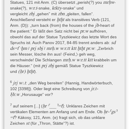
mrḥw
Statues, 121 mit Anm. (C) übersetzt „perish(?) you
-
Motiv der 30. Dynastie (Buhl 1959, 202). El-Sayed datiert den
wꜣr.t
ktkty
snake(?),
-snake,
-snake“ und
Torso ohne genauere Begründung oder weitere Spezifizierung in
zbi̯
zbn
vergleicht
„gehen” mit
„gleiten, fallen“.
die Ptolemäerzeit, ebenso wie die Heilstatue Tyszkiewicz (Louvre
ḫtḫt
Anschließend versteht er
als transitives Verb (121,
E 10777) (El-Sayed 1982, 469). Sternberg-El Hotabi gibt als
jb
Anm. (D)): „turn back (from) the houses of the
-heart of
Datierung „Frühe Hochphase" der Horusstelenproduktion an,
pr.w
the patient.“ Er läßt den Satz nicht bei
aufhören,
womit sie die Zeit 380-280 v. Chr. meint, d.h. von Nektanebos I.
obwohl das auf der Statue Tyszkiewicz das letzte Wort des
bis Ptolemaios I. (Sternberg el-Hotabi 1999, I, 105-109; II, ix und
sd
Spruchs ist. Auch Panov 2017, 84-85 trennt anders ab:
107). Dies beruht einerseits auf den datierbaren Heilstatuen,
ds=f ꜥḫm
pri̯ sbi̯
mrḥ.w wꜣr.tt ktt ḫtḫt pr.w
/
/
: „Zerbrich
andererseits auf einer typologischen Untersuchung der
sein Messer, lösche ihn aus! 〈Feind,〉 geh weg,
Horuscippi/Horusstelen, die normalerweise von solchen
mrḥ.w
wꜣr.tt ktt
verschwinde! Die Schlangen
krabbeln um
Heilstatuen gehalten werden (komplett zerstört auf der Heilstatue
pri̯ zbi̯
die Häuser.“ (mit
gemäß Statue Tyszkiewicz
Neapel). Auch sie nennt die Darstellung des pantheistischen
(ḥr) ḫtḫt
und
).
Sonnengottes mit vier Widderköpfen sitzend in der
Sonnenscheibe als typisch für die „Frühe Hochphase“. Im
6
jri̯ wꜣ.t
: „den Weg bereiten“ (Hannig, Handwörterbuch,
Museumskatalog von Pirelli/Cantilena und Rubino 1989 findet sich
jr.t-
102 [3398]). Oder liegt eine Schreibung von
keine Datierung, bei Borriello und Giove 2000, 38 steht „Late
Ḥr.w
„Horusauge“ vor?
Period“, im Katalog Giustozzi 2016, 136 wird „Dynasty XXX / early
Ptolemaic period (end of 4th century BC)“ als Datierung gelistet.
7
ḥr ⸢___⸣=f
auf seinem [...] (
)
: Unklares Zeichen mit
Nicht mehr dem Stand der Forschung entsprechend ist Marucchi,
ḥr-⸢gs⸣
vertikalen Elementen am Anfang und am Ende. Ob
der meint, dass der Torso etwa zeitgleich mit der in ähnlicher
=f
? Kákosy, 121, Anm. (e) fragt sich, ob das unklare
Weise vollgeschriebenen naoforen Statue des Udjahorresnet im
st
Zeichen
(für „Thron, Stätte“?) ist.
Vatikan ist, die seiner Meinung nach aus der Saitenzeit, 7.-6. Jh.