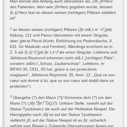
jb
Man könnte den Anfang auch übersetzen als „Oh
-Herz
wohnt“. Ob dies ein weiterer (?) Hinweis für eine Herkunft aus der
jb
des Patienten, dem sein
-Herz gegeben wurde, dessen
Region Leontopolis-Bubastis sein könnte?
ḥꜣ.tj
-Herz fest an diesen seinen (richtigen) Plätzen etabliert
ist!“
Datierung
2
ḥr mk.t.w =f jpn
an diesen seinen (richtigen) Plätzen (
)
:
von:
Kákosy, 121 und Panov übersetzen mit einem Singular,
(Absolute Datierung: Jahrhunderte) » (Jahrhunderte v.Chr.) » 4.
jpn
aber
ist Plural (Kurth, Einführung ins Ptolemäische, II,
Jhdt. v.Chr. » 1. Viertel 4. Jhdt. v.Chr.
631: für Maskulin und Feminin). Allerdings erscheint es in
ḥꜣ.tj=f jpn ḥr s.t=f
Z. 5 als
als einen Singular. Lefebvre und
bis:
mk.t
Jélinková-Reymond erkennen nicht
„(richtiger) Platz“,
(Absolute Datierung: Jahrhunderte) » (Jahrhunderte v.Chr.) » 3.
mkw.t
sondern
„Schutz, Zauberschutz“. Lefebvre, in:
Jhdt. v.Chr. » 1. Viertel 3. Jhdt. v.Chr.
BIFAO 30, 1931, 93 hat „grâce à ces protections
magiques“; Jélinková-Reymond, 35, Anm. 12: „Que ce son
cœur soit donné à lui, que ce son cœur soit établi dans sa
Die Datierung beruht auf der Stilistik, dem Bildprogramm und der
protection“).
Ähnlichkeit mit anderen, datierbaren Heilstatuen. Durch
Königskartuschen datierbare Heilstatuen sind belegt von der Mitte
3
Übergehe (?) den Mann (?)/ Kümmere dich (?) um den
bis zum Ende des 4. Jh. v. Chr.: Kartuschen von Nektanebos II.
zbi̯ ⸮ḥr? ⸮z(j)?
Mann (?) (
)
: Unklare Stelle, sowohl auf der
(359-341 v. Chr.) auf der
Metternichstele
und auf der Heilstatue
Statue Tyszkiewicz als auch auf der Heilstatue Neapel. Die
Kairo JE 41677; Kartuschen von Philippus Arrhidaeus (323-317)
zbi̯
Hieroglyphe nach
ist auf der Statue Tyszkiewicz
auf der
Heilstatue des Djedhor Kairo JE 46341
(Kákosy 1999, 15).
jb
ḥr
vielleicht
, auf der Statue Neapel ist es
, sicherlich
Namentlich bekannte Stifter von Heilstatuen können mit
s
gefolgt vom Riegel-
. Folgende Übersetzungen liegen vor: