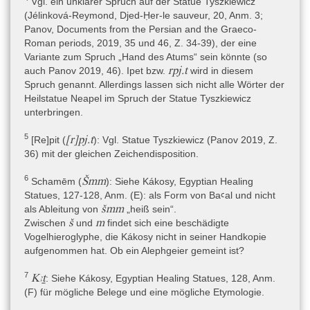
Überschwemmungswasser
Vgl. ein unklarer Spruch auf der Statue Tyszkiewicz
(Jélinková-Reymond, Djed-Ḥer-le sauveur, 20, Anm. 3;
Der zweite Text ist bislang in sechs Textzeugen überliefert und
Panov, Documents from the Persian and the Graeco-
beschwört Gift. Es soll nicht gegen Horus oder einen
Roman periods, 2019, 35 und 46, Z. 34-39), der eine
menschlichen Patienten ejakuliert/verspritzt werden. Es soll nicht
Variante zum Spruch „Hand des Atums“ sein könnte (so
gegen die Menschen, die an den Uferbänken des Himmels
rpj.t
auch Panov 2019, 46). Ipet bzw.
wird in diesem
wohnen und von der Magie leben, ejakuliert/verspritzt werden.
Spruch genannt. Allerdings lassen sich nicht alle Wörter der
Diese Menschen holen Überschwemmungswasser, um die Hitze
Heilstatue Neapel im Spruch der Statue Tyszkiewicz
des Gifts im Körper zu löschen und das Herz des Patienten zu
unterbringen.
erquicken und zu beleben. In einer Textüberlieferung steht als
Handlungsanweisung: der Spruch sei über kühles Wasser für das
5
[r]pj.t
[Re]pit (
)
: Vgl. Statue Tyszkiewicz (Panov 2019, Z.
Herz des Gebissenen/Gestochenen zu sprechen.
36) mit der gleichen Zeichendisposition.
6
Šmm
Schamēm (
)
: Siehe Kákosy, Egyptian Healing
Ursprünglicher Verwendungskontext
Statues, 127-128, Anm. (E): als Form von Baꜥal und nicht
Die Statue ist vermutlich ursprünglich in einem Tempelbezirk
šmm
als Ableitung von
„heiß sein“.
aufgestellt gewesen. Der Name des dargestellten Mannes,
š
m
Zwischen
und
findet sich eine beschädigte
zweifellos der Stifter der Heilstatue, ist nicht erhalten. Er wird in
Vogelhieroglyphe, die Kákosy nicht in seiner Handkopie
der Literatur zwar beschrieben als Sohn der Frau „Na-se sennu“
aufgenommen hat. Ob ein Alephgeier gemeint ist?
(Ruesch 1911, 127; lies Na-chemeniu) und als ein Mann namens
Pa-maj (Pirelli 1989, 111; Sternberg-El Hotabi 1999, II, 107: auf
7
Kꜣṯ
: Siehe Kákosy, Egyptian Healing Statues, 128, Anm.
der Brust), aber es geht dabei wohl um eine Anrufung an einen
(F) für mögliche Belege und eine mögliche Etymologie.
Schutzgott Pamai „Der Löwe“, geboren von der Achtheit (Na-