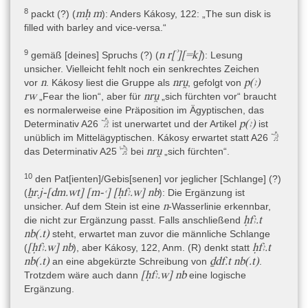
v. Chr., stammt (in: Ruesch 1911, 127). Die Statue des
8
mḥ m
packt (?) (
)
: Anders Kákosy, 122: „The sun disk is
Udjahorresnet stammt allerdings aus der frühen Perserzeit
filled with barley and vice-versa.“
(Anfang 27. Dynastie; letztes Viertel 6. Jh. v. Chr.) und hat ganz
andere Textinhalte (historisch-biographisch) und keine magischen
9
n r[ʾ][=k]
gemäß [deines] Spruchs (?) (
)
: Lesung
Abbildungen, ist deshalb kaum vergleichbar. Gutekunst 1995, 372
unsicher. Vielleicht fehlt noch ein senkrechtes Zeichen
nennt die Datierungen von Buhl und Ruesch, wertet den Text
n
nru̯
p(ꜣ)
vor
. Kákosy liest die Gruppe als
, gefolgt von
jedoch für seine textgeschichtliche Studie von Spruch B wegen
rw
nru̯
„Fear the lion“, aber für
„sich fürchten vor“ braucht
des schlechten Erhaltungszustands nicht aus. Der erhaltene Teil
es normalerweise eine Präposition im Ägyptischen, das
würde teilweise zu seiner Version „Paris-Links“ passen, die laut
p(ꜣ)
Determinativ A26 𓀞 ist unerwartet und der Artikel
ist
Gutekunst 1995, 282 und 284 bislang nur in seiner
unüblich im Mittelägyptischen. Kákosy erwartet statt A26 𓀞
textgeschichtlichen „Hochphase“ belegt ist, d.h. „Spätdyn. –
nru̯
das Determinativ A25 𓀝 bei
„sich fürchten“.
Frühptol. (ca. 400-250/200?)“ (Gutekunst 1995, 34).
10
den Pat[ienten]/Gebis[senen] vor jeglicher [Schlange] (?)
ẖr.j-[dm.wt] [m-ꜥ] [ḥfꜣ.w] nb
(
)
: Die Ergänzung ist
Textsorte
n
unsicher. Auf dem Stein ist eine
-Wasserlinie erkennbar,
Rezitation(en) » Beschwörung(en)
ḥfꜣ.t
die nicht zur Ergänzung passt. Falls anschließend
nb(.t)
steht, erwartet man zuvor die männliche Schlange
Inhalt
[ḥfꜣ.w] nb
ḥfꜣ.t
(
), aber Kákosy, 122, Anm. (R) denkt statt
Die Dekoration besteht aus Beschriftung mit magischen Sprüchen
nb(.t)
ḏdf.t nb(.t)
an eine abgekürzte Schreibung von
.
(mindestens 12) sowie aus Darstellungen von Gottheiten oder
[ḥfꜣ.w] nb
Trotzdem wäre auch dann
eine logische
Göttergruppen mit einer Schutzfunktion, die teilweise mit
Ergänzung.
identifizierenden Beischriften versehen sind. Die magischen