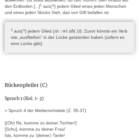
abwehren. Du sollst ausfließen, du Gift! Komm! Geh hinaus auf
Month sowie Baꜥal und weitere semitische Götter eine Rolle
1
den Erdboden [...]
aus(?) jedem Glied eines jeden Menschen
spielen.
und eines jeden Stücks Vieh, das von Gift befallen ist.
- auf dem linken Arm und Schulter: Text unklarer Länge, von dem
sich die letzten 14 Kolumnen teilweise erhalten haben: ein oder
1
m ꜥ.wt nb(.t)
aus(?) jedem Glied (
)
: Zuvor könnte ein Verb
mehrere Sprüche gegen Gift.
wie „ausfließen“ in der Lücke gestanden haben (sofern es
- auf der rechten Seite des Lendenschurzes: Langfassung von
eine Lücke gibt).
Horusstelen Spruch B in der P-L-Version (mit Abweichungen), von
dem nur der hintere Bereich teilweise erhalten ist.
- auf der linken Seite des Lendenschurzes: Langfassung von
Horusstelen Spruch A, von dem nur der hintere Bereich teilweise
erhalten ist; anschließend eine Beschwörung des Gifts, das sich
nicht gegen Horus oder einen Patienten verspritzen soll und
Rückenpfeiler (C)
dessen Hitze mit Überschwemmungswasser gelöscht wird.
Spruch 1 (Kol. 1-3)
Spruch für das Herz
: Beschwörung, Patient, Gift, Herz, Horus,
= Spruch 4 der Metternichstele (Z. 35-37)
Osiris, Neith, Gehirn des Osiris
[(Oh) Re, komme zu deiner Tochter!]
Ein Magier/Heiler spricht das Herz des Patienten an. Dem
[Schu], komme zu deiner Frau!
Patienten gehört sein Herz, es ist an seinem Platz. Gift kann das
Isis, komme zu 〈deiner〉 Tante!
Herz nicht betreten und es nicht verbrennen, denn der Patient ist