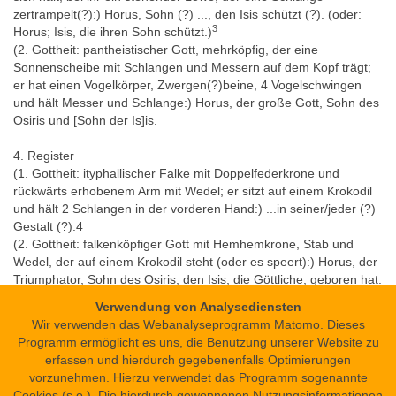
zertrampelt(?):) Horus, Sohn (?) ..., den Isis schützt (?). (oder:
3
Horus; Isis, die ihren Sohn schützt.)
(
2. Gottheit:
pantheistischer Gott, mehrköpfig, der eine
Sonnenscheibe mit Schlangen und Messern auf dem Kopf trägt;
er hat einen Vogelkörper, Zwergen(?)beine, 4 Vogelschwingen
und hält Messer und Schlange:) Horus, der große Gott, Sohn des
Osiris und [Sohn der Is]is.
4. Register
(
1. Gottheit:
ityphallischer Falke mit Doppelfederkrone und
rückwärts erhobenem Arm mit Wedel; er sitzt auf einem Krokodil
und hält 2 Schlangen in der vorderen Hand:) ...in seiner/jeder (?)
Gestalt (?).4
(
2. Gottheit:
falkenköpfiger Gott mit Hemhemkrone, Stab und
Wedel, der auf einem Krokodil steht (oder es speert):) Horus, der
Triumphator, Sohn des Osiris, den Isis, die Göttliche, geboren hat.
Verwendung von Analysediensten
5. Register
Wir verwenden das Webanalyseprogramm Matomo. Dieses
(
1. Gottheit:
pantheistischer Gott (Skarabäus?) mit
Programm ermöglicht es uns, die Benutzung unserer Website zu
Sonnenscheibe und 4 Flügeln, der auf einem Schrein steht:) Der
erfassen und hierdurch gegebenenfalls Optimierungen
seinen Namen verbirgt.
vorzunehmen. Hierzu verwendet das Programm sogenannte
(
2. Gottheit:
Falke mit unterägyptischer(?) Krone, der auf einem
Cookies (s.o.). Die hierdurch gewonnenen Nutzungsinformationen