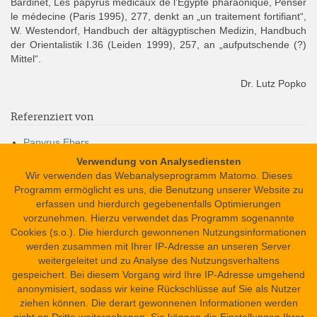
Bardinet, Les papyrus médicaux de l’Égypte pharaonique, Penser
le médecine (Paris 1995), 277, denkt an „un traitement fortifiant“,
W. Westendorf, Handbuch der altägyptischen Medizin, Handbuch
der Orientalistik I.36 (Leiden 1999), 257, an „aufputschende (?)
Mittel“.
Dr. Lutz Popko
Referenziert von
Papyrus Ebers
Papyrus Ebers
Verwendung von Analysediensten
Wir verwenden das Webanalyseprogramm Matomo. Dieses
Programm ermöglicht es uns, die Benutzung unserer Website zu
erfassen und hierdurch gegebenenfalls Optimierungen
vorzunehmen. Hierzu verwendet das Programm sogenannte
Zurück: ḏd𓅆 „(In göttlicher Weise) gesprochen“
Cookies (s.o.). Die hierdurch gewonnenen Nutzungsinformationen
Weiter: ḏdf.t "Gifttier"
werden zusammen mit Ihrer IP-Adresse an unseren Server
weitergeleitet und zu Analyse des Nutzungsverhaltens
Zitationshinweis
gespeichert. Bei diesem Vorgang wird Ihre IP-Adresse umgehend
ḏdb
Dr. Lutz Popko
:
. In: Science in Ancient Egypt. URL:
anonymisiert, sodass wir keine Rückschlüsse auf Sie als Nutzer
https://sae.saw-leipzig.de/de/glossar/ddb?version=1
ziehen können. Die derart gewonnenen Informationen werden