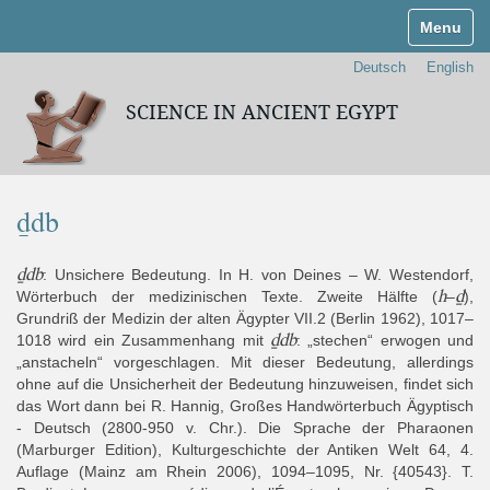
Navigati
Deutsch
English
SCIENCE IN ANCIENT EGYPT
ḏdb
ḏdb
: Unsichere Bedeutung. In H. von Deines – W. Westendorf,
h
ḏ
Wörterbuch der medizinischen Texte. Zweite Hälfte (
–
),
Grundriß der Medizin der alten Ägypter VII.2 (Berlin 1962), 1017–
ḏdb
1018 wird ein Zusammenhang mit
: „stechen“ erwogen und
„anstacheln“ vorgeschlagen. Mit dieser Bedeutung, allerdings
ohne auf die Unsicherheit der Bedeutung hinzuweisen, findet sich
das Wort dann bei R. Hannig, Großes Handwörterbuch Ägyptisch
- Deutsch (2800-950 v. Chr.). Die Sprache der Pharaonen
(Marburger Edition), Kulturgeschichte der Antiken Welt 64, 4.
Auflage (Mainz am Rhein 2006), 1094–1095, Nr. {40543}. T.