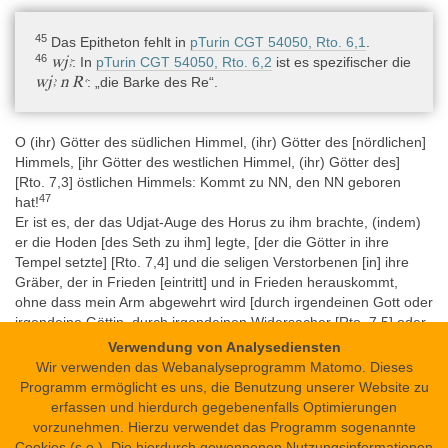
45
Das Epitheton fehlt in
pTurin CGT 54050, Rto. 6,1
.
46
wjꜣ
: In
pTurin CGT 54050, Rto. 6,2
ist es spezifischer die
wjꜣ n Rꜥ
: „die Barke des Re“.
O (ihr) Götter des südlichen Himmel, (ihr) Götter des [nördlichen]
Himmels, [ihr Götter des westlichen Himmel, (ihr) Götter des]
[Rto. 7,3] östlichen Himmels: Kommt zu NN, den NN geboren
47
hat!
Er ist es, der das Udjat-Auge des Horus zu ihm brachte, (indem)
er die Hoden [des Seth zu ihm] legte, [der die Götter in ihre
Tempel setzte] [Rto. 7,4] und die seligen Verstorbenen [in] ihre
Gräber, der in Frieden [eintritt] und in Frieden herauskommt,
ohne dass mein Arm abgewehrt wird [durch irgendeinen Gott oder
irgendeine Göttin, durch irgendeinen Widersacher [Rto. 7,5] oder
irgendeine Widersacherin.]
Verwendung von Analysediensten
Wir verwenden das Webanalyseprogramm Matomo. Dieses
Programm ermöglicht es uns, die Benutzung unserer Website zu
j nṯr.w n p.t rsj(.t) nṯr.w n p.t mḥ.t(j.t) nṯr.w n p.t
47
erfassen und hierdurch gegebenenfalls Optimierungen
jmn.t(j).t nṯr.w n p.t jꜣb.t(j).t
: Die Lücke am Ende der
vorzunehmen. Hierzu verwendet das Programm sogenannte
Zeile ist lang genug, um alle Himmelsrichtungen zu
Cookies (s.o.). Die hierdurch gewonnenen Nutzungsinformationen