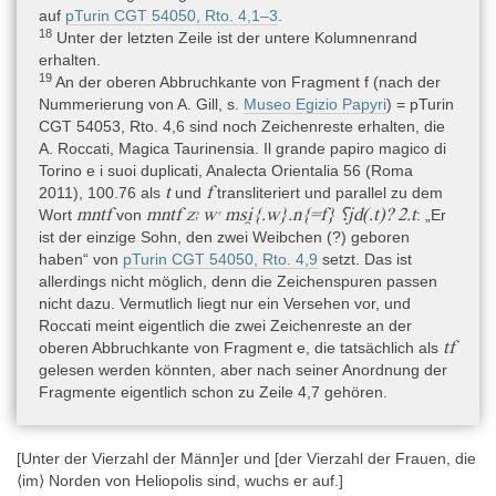
auf
pTurin CGT 54050, Rto. 4,1–3
.
18
Unter der letzten Zeile ist der untere Kolumnenrand
erhalten.
19
An der oberen Abbruchkante von Fragment f (nach der
Nummerierung von A. Gill, s.
Museo Egizio Papyri
) = pTurin
CGT 54053, Rto. 4,6 sind noch Zeichenreste erhalten, die
A. Roccati, Magica Taurinensia. Il grande papiro magico di
Torino e i suoi duplicati, Analecta Orientalia 56 (Roma
t
f
2011), 100.76 als
und
transliteriert und parallel zu dem
mntf
mntf zꜣ wꜥ msi̯{.w}.n{=f} ⸮jd(.t)? 2.t
Wort
von
: „Er
ist der einzige Sohn, den zwei Weibchen (?) geboren
haben“ von
pTurin CGT 54050, Rto. 4,9
setzt. Das ist
allerdings nicht möglich, denn die Zeichenspuren passen
nicht dazu. Vermutlich liegt nur ein Versehen vor, und
Roccati meint eigentlich die zwei Zeichenreste an der
tf
oberen Abbruchkante von Fragment e, die tatsächlich als
gelesen werden könnten, aber nach seiner Anordnung der
Fragmente eigentlich schon zu Zeile 4,7 gehören.
[Unter der Vierzahl der Männ]er und [der Vierzahl der Frauen, die
⟨im⟩ Norden von Heliopolis sind, wuchs er auf.]