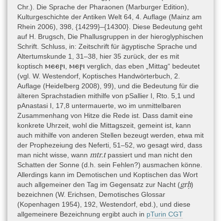
Chr.). Die Sprache der Pharaonen (Marburger Edition),
Kulturgeschichte der Antiken Welt 64, 4. Auflage (Mainz am
Rhein 2006), 398, {14299}–{14300}. Diese Bedeutung geht
auf H. Brugsch, Die Phallusgruppen in der hieroglyphischen
Schrift. Schluss, in: Zeitschrift für ägyptische Sprache und
Altertumskunde 1, 31–38, hier 35 zurück, der es mit
ⲙⲉⲉⲣⲓ
ⲙⲉⲣⲓ
koptisch
,
verglich, das eben „Mittag“ bedeutet
(vgl. W. Westendorf, Koptisches Handwörterbuch, 2.
Auflage (Heidelberg 2008), 99), und die Bedeutung für die
älteren Sprachstadien mithilfe von pSallier I, Rto. 5,1 und
pAnastasi I, 17,8 untermauerte, wo im unmittelbaren
Zusammenhang von Hitze die Rede ist. Dass damit eine
konkrete Uhrzeit, wohl die Mittagszeit, gemeint ist, kann
auch mithilfe von anderen Stellen bezeugt werden, etwa mit
der Prophezeiung des Neferti, 51–52, wo gesagt wird, dass
mtr.t
man nicht wisse, wann
passiert und man nicht den
Schatten der Sonne (d.h. sein Fehlen?) ausmachen könne.
Allerdings kann im Demotischen und Koptischen das Wort
grḥ
auch allgemeiner den Tag im Gegensatz zur Nacht (
)
bezeichnen (W. Erichsen, Demotisches Glossar
(Kopenhagen 1954), 192, Westendorf, ebd.), und diese
allgemeinere Bezeichnung ergibt auch in
pTurin CGT