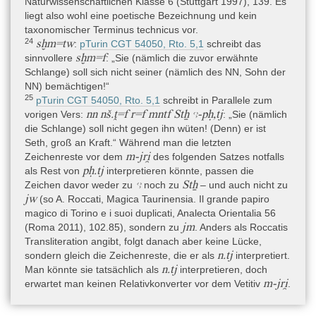
Naturwissenschaftlichen Klasse 6 (Stuttgart 1997), 139. Es
liegt also wohl eine poetische Bezeichnung und kein
taxonomischer Terminus technicus vor.
24
sḫm=tw
:
pTurin CGT 54050, Rto. 5,1
schreibt das
sḫm=f
sinnvollere
: „Sie (nämlich die zuvor erwähnte
Schlange) soll sich nicht seiner (nämlich des NN, Sohn der
NN) bemächtigen!“
25
pTurin CGT 54050, Rto. 5,1
schreibt in Parallele zum
nn nš.ṱ=f r=f mntf Stẖ ꜥꜣ-pḥ,tj
vorigen Vers:
: „Sie (nämlich
die Schlange) soll nicht gegen ihn wüten! (Denn) er ist
Seth, groß an Kraft.“ Während man die letzten
m-jri̯
Zeichenreste vor dem
des folgenden Satzes notfalls
pḥ.tj
als Rest von
interpretieren könnte, passen die
ꜥꜣ
Stẖ
Zeichen davor weder zu
noch zu
– und auch nicht zu
jw
(so A. Roccati, Magica Taurinensia. Il grande papiro
magico di Torino e i suoi duplicati, Analecta Orientalia 56
jm
(Roma 2011), 102.85), sondern zu
. Anders als Roccatis
Transliteration angibt, folgt danach aber keine Lücke,
n.tj
sondern gleich die Zeichenreste, die er als
interpretiert.
n.tj
Man könnte sie tatsächlich als
interpretieren, doch
m-jri̯
erwartet man keinen Relativkonverter vor dem Vetitiv
.