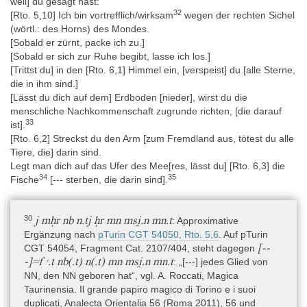
weil] du gesagt hast:
32
[Rto. 5,10] Ich bin vortrefflich/wirksam
wegen der rechten Sichel
(wörtl.: des Horns) des Mondes.
[Sobald er zürnt, packe ich zu.]
[Sobald er sich zur Ruhe begibt, lasse ich los.]
[Trittst du] in den [Rto. 6,1] Himmel ein, [verspeist] du [alle Sterne,
die in ihm sind.]
[Lässt du dich auf dem] Erdboden [nieder], wirst du die
menschliche Nachkommenschaft zugrunde richten, [die darauf
33
ist].
[Rto. 6,2] Streckst du den Arm [zum Fremdland aus, tötest du alle
Tiere, die] darin sind.
Legt man dich auf das Ufer des Mee[res, lässt du] [Rto. 6,3] die
34
35
Fische
[--- sterben, die darin sind].
30
j mḥr nb n.tj ḥr mn msi̯.n mn.t
: Approximative
Ergänzung nach
pTurin CGT 54050, Rto. 5,6
. Auf pTurin
[--
CGT 54054, Fragment Cat. 2107/404, steht dagegen
-]=f ꜥ.t nb(.t) n(.t) mn msi̯.n mn.t
: „[---] jedes Glied von
NN, den NN geboren hat“, vgl. A. Roccati, Magica
Taurinensia. Il grande papiro magico di Torino e i suoi
duplicati, Analecta Orientalia 56 (Roma 2011), 56 und