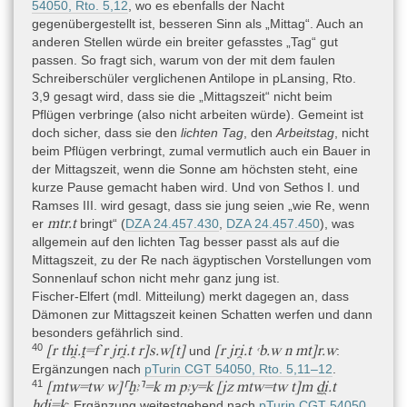
54050, Rto. 5,12
, wo es ebenfalls der Nacht
gegenübergestellt ist, besseren Sinn als „Mittag“. Auch an
anderen Stellen würde ein breiter gefasstes „Tag“ gut
passen. So fragt sich, warum von der mit dem faulen
Schreiberschüler verglichenen Antilope in pLansing, Rto.
3,9 gesagt wird, dass sie die „Mittagszeit“ nicht beim
Pflügen verbringe (also nicht arbeiten würde). Gemeint ist
doch sicher, dass sie den
lichten Tag
, den
Arbeitstag
, nicht
beim Pflügen verbringt, zumal vermutlich auch ein Bauer in
der Mittagszeit, wenn die Sonne am höchsten steht, eine
kurze Pause gemacht haben wird. Und von Sethos I. und
Ramses III. wird gesagt, dass sie jung seien „wie Re, wenn
mtr.t
er
bringt“ (
DZA 24.457.430
,
DZA 24.457.450
), was
allgemein auf den lichten Tag besser passt als auf die
Mittagszeit, zu der Re nach ägyptischen Vorstellungen vom
Sonnenlauf schon nicht mehr ganz jung ist.
Fischer-Elfert (mdl. Mitteilung) merkt dagegen an, dass
Dämonen zur Mittagszeit keinen Schatten werfen und dann
besonders gefährlich sind.
40
[r thi̯.ṱ=f r jri̯.t r]s.w[t]
[r jri̯.t ꜥb.w n mt]r.w
und
:
Ergänzungen nach
pTurin CGT 54050, Rto. 5,11–12
.
41
[mtw=tw w]⸢ḫꜣ⸣=k m pꜣy=k [jz mtw=tw t]m ḏi̯.t
ḫdi̯=k
: Ergänzung weitestgehend nach
pTurin CGT 54050,