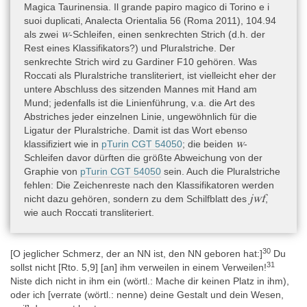
Magica Taurinensia. Il grande papiro magico di Torino e i
suoi duplicati, Analecta Orientalia 56 (Roma 2011), 104.94
w
als zwei
-Schleifen, einen senkrechten Strich (d.h. der
Rest eines Klassifikators?) und Pluralstriche. Der
senkrechte Strich wird zu Gardiner F10 gehören. Was
Roccati als Pluralstriche transliteriert, ist vielleicht eher der
untere Abschluss des sitzenden Mannes mit Hand am
Mund; jedenfalls ist die Linienführung, v.a. die Art des
Abstriches jeder einzelnen Linie, ungewöhnlich für die
Ligatur der Pluralstriche. Damit ist das Wort ebenso
w
klassifiziert wie in
pTurin CGT 54050
; die beiden
-
Schleifen davor dürften die größte Abweichung von der
Graphie von
pTurin CGT 54050
sein. Auch die Pluralstriche
fehlen: Die Zeichenreste nach den Klassifikatoren werden
jwf
nicht dazu gehören, sondern zu dem Schilfblatt des
,
wie auch Roccati transliteriert.
30
[O jeglicher Schmerz, der an NN ist, den NN geboren hat:]
Du
31
sollst nicht [Rto. 5,9] [an] ihm verweilen in einem Verweilen!
Niste dich nicht in ihm ein (wörtl.: Mache dir keinen Platz in ihm),
oder ich [verrate (wörtl.: nenne) deine Gestalt und dein Wesen,