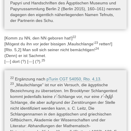
Papyri und Handschriften des Ägyptischen Museums und
Papyrussammlung Berlin 2 (Berlin 2015), 160–161) nennen
dagegen den eigentlich näherliegenden Namen Tefnuts,
der Partnerin des Schu.
22
[Komm zu NN, den NN geboren hat!]
23
[Mögest du ihn vor jeder bissigen ‚Maulschlange‘
retten!]
24
[Rto. 5,2] Man soll sich seiner nicht bemächtigen!
(Denn) er ist Sachmet.
25
[---] dort (?) [---] (?).
22
Ergänzung nach
pTurin CGT 54050, Rto. 4,13
.
23
„Maulschlange“ ist nur ein Versuch, die ägyptische
Bezeichnung zu übersetzen. Im Brooklyner Schlangentext
rʾ
rʾ-bḏḏ
kommt jedenfalls keine
-Schlange vor, nur eine
-
Schlange, die aber aufgrund der Zerstörungen der Stelle
nicht identifiziert werden kann, s. C. Leitz, Die
Schlangennamen in den ägyptischen und griechischen
Giftbüchern, Akademie der Wissenschaften und der
Literatur: Abhandlungen der Mathematisch-