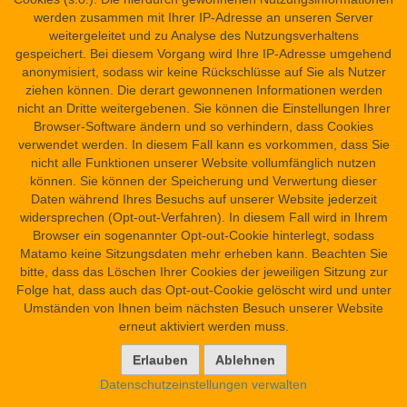
ergänzen. Auf
pTurin CGT 54050, Rto. 6,3
werden
werden zusammen mit Ihrer IP-Adresse an unseren Server
dagegen nur die Götter des nördlichen und des östlichen
weitergeleitet und zu Analyse des Nutzungsverhaltens
Himmels angerufen. Die hier vorgeschlagene Reihenfolge
gespeichert. Bei diesem Vorgang wird Ihre IP-Adresse umgehend
der Himmelsrichtungen entspricht der häufigsten
anonymisiert, sodass wir keine Rückschlüsse auf Sie als Nutzer
Reihenfolge ägyptischer Texte, vgl. G. Posener, Sur
ziehen können. Die derart gewonnenen Informationen werden
l’orientation et l’ordre des points cardinaux chez les
nicht an Dritte weitergebenen. Sie können die Einstellungen Ihrer
Égyptiens, in: Nachrichten der Akademie der
Browser-Software ändern und so verhindern, dass Cookies
Wissenschaften in Göttingen: Philologisch-Historische
verwendet werden. In diesem Fall kann es vorkommen, dass Sie
Klasse 1965 (2), 69–78, hier 74 und 78. Die theoretisch
nicht alle Funktionen unserer Website vollumfänglich nutzen
ebenfalls denkbare Ergänzung wäre: Süden – [Westen] –
können. Sie können der Speicherung und Verwertung dieser
[Norden] – Osten, d.h. im Uhrzeigersinn. Diese Reihenfolge
Daten während Ihres Besuchs auf unserer Website jederzeit
ist allerdings bislang nicht belegt.
widersprechen (Opt-out-Verfahren). In diesem Fall wird in Ihrem
Browser ein sogenannter Opt-out-Cookie hinterlegt, sodass
Matamo keine Sitzungsdaten mehr erheben kann. Beachten Sie
48
[---] sein/ihn [---], indem sie (?) ohne einen Gott sind:
bitte, dass das Löschen Ihrer Cookies der jeweiligen Sitzung zur
Sein Kopf ist Re,
Folge hat, dass auch das Opt-out-Cookie gelöscht wird und unter
49
sein(e) Ohr(en) sind Ba[nebdjed],
Umständen von Ihnen beim nächsten Besuch unserer Website
[sein rechtes Auge ist Nechbet,]
erneut aktiviert werden muss.
[Rto. 7,6] [sein linkes Auge ist Wadjet,]
seine obere [Lippe] ist Neret-schepset, während seine untere
(Lippe) Weret ist,
Datenschutzeinstellungen verwalten
[sein Nacken ist Weret-Hekau,]