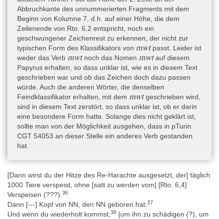
Abbruchkante des unnummerierten Fragments mit dem
Beginn von Kolumne 7, d.h. auf einer Höhe, die dem
Zeilenende von Rto. 6,2 entspricht, noch ein
geschwungener Zeichenrest zu erkennen, der nicht zur
mwt
typischen Form des Klassifikators von
passt. Leider ist
mwt
mwt
weder das Verb
noch das Nomen
auf diesem
Papyrus erhalten, so dass unklar ist, wie es in diesem Text
geschrieben war und ob das Zeichen doch dazu passen
würde. Auch die anderen Wörter, die denselben
mwt
Feindklassifikator erhalten, mit dem
geschrieben wird,
sind in diesem Text zerstört, so dass unklar ist, ob er darin
eine besondere Form hatte. Solange dies nicht geklärt ist,
sollte man von der Möglichkeit ausgehen, dass in pTurin
CGT 54053 an dieser Stelle ein anderes Verb gestanden
hat.
[Dann wirst du der Hitze des Re-Harachte ausgesetzt, der] täglich
1000 Tiere verspeist, ohne [satt zu werden vom] [Rto. 6,4]
36
Verspeisen (???).
37
Dann [---] Kopf von NN, den NN geboren hat.
38
Und wenn du wiederholt kommst,
[um ihn zu schädigen (?), um