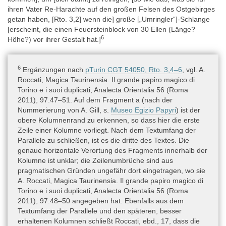
Fundort an. Auch das dürfte auf der Annahme beruhen, der
ihren Vater Re-Harachte auf den großen Felsen des Ostgebirges
Papyrus sei Teil der Sammlung Drovetti; denn der Großteil der
getan haben, [Rto. 3,2] wenn die] große [„Umringler“]-Schlange
Papyri aus dieser Sammlung stammt aus Grabungen im
[erscheint, die einen Feuersteinblock von 30 Ellen (Länge?
thebanischen Raum und hier speziell in der Gegend von Deir el-
6
Höhe?) vor ihrer Gestalt hat.]
Medineh (s. Roccati 2011, 11, Demarée 1993, 101).
6
Ergänzungen nach
pTurin CGT 54050, Rto. 3,4–6
, vgl. A.
Datierung
Roccati, Magica Taurinensia. Il grande papiro magico di
(Epochen und Dynastien) » Pharaonische Zeit » Neues Reich »
Torino e i suoi duplicati, Analecta Orientalia 56 (Roma
20. Dynastie
,
2011), 97.47–51. Auf dem Fragment a (nach der
(Epochen und Dynastien) » Pharaonische Zeit » Neues Reich »
Nummerierung von A. Gill, s.
Museo Egizio Papyri
) ist der
19. Dynastie
obere Kolumnenrand zu erkennen, so dass hier die erste
Zeile einer Kolumne vorliegt. Nach dem Textumfang der
Parallele zu schließen, ist es die dritte des Textes. Die
Die Datierung beruht auf paläographischen Kriterien, Roccati
genaue horizontale Verortung des Fragments innerhalb der
2011, 253 findet Zeichenformen sowohl der 19. als auch der 20.
Kolumne ist unklar; die Zeilenumbrüche sind aus
Dynastie und tendiert allgemein zu einer Datierung in die 20.
pragmatischen Gründen ungefähr dort eingetragen, wo sie
Dynastie.
A. Roccati, Magica Taurinensia. Il grande papiro magico di
Torino e i suoi duplicati, Analecta Orientalia 56 (Roma
2011), 97.48–50 angegeben hat. Ebenfalls aus dem
Textsorte
Textumfang der Parallele und den späteren, besser
Rezitation(en) » Hymnus
,
erhaltenen Kolumnen schließt Roccati, ebd., 17, dass die