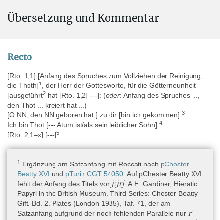
Alternative Namen
Übersetzung und Kommentar
Hinweis: Der gelegentlich zu findende Fehler Cat. 2049/296 statt
des korrekten 2099/296 (bspw. Bellion 1987, 310, Roccati 2011,
17) beruht vermutlich auf der unsauberen und daher
ambivalenten Beschriftung der Unterlage des Papyrus. / Note:
Recto
The occasional error Cat. 2049/296 instead of the correct
2099/296 (e.g. Bellion 1987, 310, Roccati 2011, 17 is probably
[Rto. 1,1] [Anfang des Spruches zum Vollziehen der Reinigung,
due to the unclean and therefore ambivalent inscription of the
1
die Thoth]
, der Herr der Gottesworte, für die Götterneunheit
papyrus base.
2
[ausgeführt
hat [Rto. 1,2] ---]: (
oder
: Anfang des Spruches ...,
ID der Turiner Datenbank / Turin Database ID: 134564
den Thot ... kreiert hat ...)
TM 755028 (Recto)
3
[O NN, den NN geboren hat,] zu dir [bin ich gekommen].
pTurin Cat. 2107/423 + Cat. 2105/355 + Cat. 2105/375 + Cat.
4
Ich bin Thot [--- Atum ist/als sein leiblicher Sohn].
1964 + Cat. 2099/296 + Cat. 2048/034 + Cat. 2093/234 +
5
[Rto. 2,1–x] [---]
unnummerierte Fragmente / unnumbered fragments
1
Ergänzung am Satzanfang mit Roccati nach
pChester
Aufbewahrungsort
Beatty XVI
und
pTurin CGT 54050
. Auf pChester Beatty XVI
Europa » Italien » (Städte Q-Z) » Turin » Museo Egizio
j:jri̯
fehlt der Anfang des Titels vor
. A.H. Gardiner, Hieratic
Papyri in the British Museum. Third Series: Chester Beatty
Digitaler Katalog
Gift. Bd. 2. Plates (London 1935), Taf. 71, der am
Museo Egizio Papyri
(noch nicht aktiv)
rʾ
Satzanfang aufgrund der noch fehlenden Parallele nur