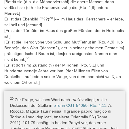
[Betritt sie (d.h. die Männervierzahl) die obere Menset, dann
verlässt sie (d.h. die Frauenvierzahl) die [Rto. 4,8] untere
Menset.]
20
Er ist das Ebenbild (???)
[--- im Haus des H]errschers – er lebe,
sei heil und [gesund].
[Er ist der Türhüter im Haus des großen Fürsten, der in Heliopolis
ist.]
[Er ist die Hieroglyphe von Schu und Mut/Tefnut im [Rto. 4,9] Hut-
Benbe]n, das Wort [(dessen?), der in seiner geheimen Gestalt im]
prächtigen Isched-Baum ist, des[sen ureigensten Namen man
21
nicht kennt.]
[Er ist dort (im) Zustand (?) der Millionen [Rto. 5,1] und
Hunderttausend]e Jahre vor ihm, [der Millionen Ellen von
Dunkelheit auf jedem seiner Wege, von dem man nicht weiß, an
welchem Ort er ist.]
20
mntf
Zur Frage, welches Wort nach
vorliegt, s. die
Diskussion der Stelle in
pTurin CGT 54050, Rto. 4,11
. A.
Roccati, Magica Taurinensia. Il grande papiro magico di
Torino e i suoi duplicati, Analecta Orientalia 56 (Roma
2011), 101.79 schlägt in beiden Papyri vor, das erste
mdw
Zeichen nach dem Pronomen als
-Stab zu lesen, doch