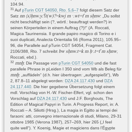
104.94.
31
Auf
pTurin CGT 54050, Rto. 5,6–7
folgt diesem Satz der
nn ⟨s⟩ḥnw.y.⸮t(w)?=kwj m ꜥ.wt=f m sḥnw
Satz
: „Du sollst
nicht beschäftigt sein (?, wörtl.: beauftragt werden?) in
seinen Körperteilen in einem Auftrag (?)!“ (A. Roccati,
Magica Taurinensia. Il grande papiro magico di Torino e i
suoi duplicati, Analecta Orientalia 56 (Roma 2011), 105.95–
96, die Parallele auf pTurin CGT 54054, Fragment Cat.
bw sḥnw.t=k m ḥꜥ.t=f m sḥnw
2106/388, Rto. 7 schreibt
,
Roccati, ebd.).
32
mnḫ
: Die Passage von
pTurin CGT 54050
und die fast
parallele Phrase in pLeiden I 350 sind vom Wb als Beleg für
mnḫ
: „auffädeln“ (d.h. hier übertragen: „aufgespießt“), Wb
2, 87.8–11 abgelegt worden:
DZA 24.117.430
und
DZA
24.117.440
. Die hier gegebene Übersetzung folgt einem
mdl. Vorschlag von H.-W. Fischer-Elfert, vgl. schon den
Vorschlag auf
DZA 24.117.430
und J.F. Borghouts, The
Edition of Magical Papyri in Turin. A Progress Report, in: A.
Roccati – A. Siliotti (Hrsg.), La magia in Egitto ai tempi dei
faraoni: atti, convegno internazionale di studi, Milano, 29-31
ottobre 1985 (Verona 1987), 257–269, hier 265 („I feel
quite well“). Y. Koenig, Magie et magiciens dans l’Égypte