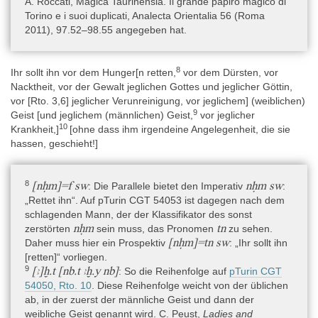
A. Roccati, Magica Taurinensia. Il grande papiro magico di
Torino e i suoi duplicati, Analecta Orientalia 56 (Roma
Technische Daten
2011), 97.52–98.55 angegeben hat.
Der Papyrus ist sehr fragmentarisch und besteht aus 21 physisch
nicht direkt aneinanderschließenden Fragmenten (bzw. noch
mehr Fragmenten, wenn man die Fragmente, die physisch direkt
8
Ihr sollt ihn vor dem Hunger[n retten,
vor dem Dürsten, vor
aneinander anschließen, separat zählt). Aufgrund der Parallelität
Nacktheit, vor der Gewalt jeglichen Gottes und jeglicher Göttin,
zu pTurin CGT 54050 kann jedoch der Umfang ungefähr
vor [Rto. 3,6] jeglicher Verunreinigung, vor jeglichem] (weiblichen)
rekonstruiert werden: Insgesamt hatte der Papyrus neun
9
Geist [und jeglichem (männlichen) Geist,
vor jeglicher
Kolumnen auf der Vorderseite und drei auf der Rückseite. Der
10
Krankheit,]
[ohne dass ihm irgendeine Angelegenheit, die sie
freie Platz auf der Rückseite wurde sekundär für einige
hassen, geschieht!]
administrative Notizen verwendet.
Vom Haupttext ist von Kolumne 1 nur ein kleines Fragment mit
Resten der ersten beiden Zeilen erhalten. Kolumne 2 ist komplett
8
[nḥm]=f sw
nḥm sw
: Die Parallele bietet den Imperativ
:
verloren. Auch die Kolumnen 3–5 sind nur in Form kleinerer
„Rettet ihn“. Auf pTurin CGT 54053 ist dagegen nach dem
Fragmente erhalten. Ab Kolumne 6 sind die Kolumnen
schlagenden Mann, der der Klassifikator des sonst
vollständiger und über die gesamte Kolumnenhöhe erhalten. Die
nḥm
tn
zerstörten
sein muss, das Pronomen
zu sehen.
Höhe des gesamten Papyrus beträgt etwa 20 cm, die Höhe des
[nḥm]=tn sw
Daher muss hier ein Prospektiv
: „Ihr sollt ihn
Textes etwa 14 cm. Keine der Recto-Kolumnen ist über die
[retten]“ vorliegen.
gesamte Kolumnenbreite erhalten. Die zweite Verso-Kolumne ist
9
[ꜣ]ḫ.t [nb.t ꜣḫ.y nb]
: So die Reihenfolge auf
pTurin CGT
extrem unregelmäßig: Die meisten Zeilen sind etwa 13,5 cm breit;
54050, Rto. 10
. Diese Reihenfolge weicht von der üblichen
Vso. 2 ist aber nur 12,5 cm breit, und Vso. 6 ist 24 cm breit.
ab, in der zuerst der männliche Geist und dann der
Über die gesamte Höhe erhalten sind die Kolumnen Rto. 5–9 und
weibliche Geist genannt wird. C. Peust,
Ladies and