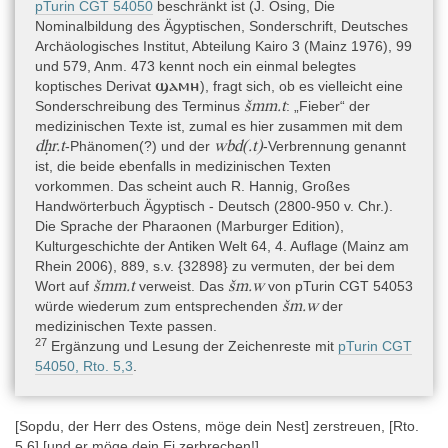
pTurin CGT 54050
beschränkt ist (J. Osing, Die
Nominalbildung des Ägyptischen, Sonderschrift, Deutsches
Archäologisches Institut, Abteilung Kairo 3 (Mainz 1976), 99
und 579, Anm. 473 kennt noch ein einmal belegtes
ϣⲁⲙⲏ
koptisches Derivat
), fragt sich, ob es vielleicht eine
šmm.t
Sonderschreibung des Terminus
: „Fieber“ der
medizinischen Texte ist, zumal es hier zusammen mit dem
dḥr.t
wbd(.t)
-Phänomen(?) und der
-Verbrennung genannt
ist, die beide ebenfalls in medizinischen Texten
vorkommen. Das scheint auch R. Hannig, Großes
Handwörterbuch Ägyptisch - Deutsch (2800-950 v. Chr.).
Die Sprache der Pharaonen (Marburger Edition),
Kulturgeschichte der Antiken Welt 64, 4. Auflage (Mainz am
Rhein 2006), 889, s.v. {32898} zu vermuten, der bei dem
šmm.t
šm.w
Wort auf
verweist. Das
von pTurin CGT 54053
šm.w
würde wiederum zum entsprechenden
der
medizinischen Texte passen.
27
Ergänzung und Lesung der Zeichenreste mit
pTurin CGT
54050, Rto. 5,3
.
[Sopdu, der Herr des Ostens, möge dein Nest] zerstreuen, [Rto.
5,6] [und er möge dein Ei zerbrechen!]