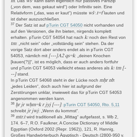
m
wšꜥ
. Das
kann dann eigentlich nur passives Partizip
(„von dem, was gekaut wird“) oder Infinitiv sein. Eine
wšꜥ.t=f
Relativform („das, was er kaut“) müsste
lauten und
ist daher auszuschließen.
37
Der Satz ist auf
pTurin CGT 54050
nicht vorhanden und
auf den Versionen, die ihn bieten, nirgends komplett
kꜣ
erhalten. pTurin CGT 54054 hat nach
noch den Rest von
tm
: „nicht sein“ oder „vollständig sein“ stehen. Da der
vorige Satz dort aber anders endet als in pTurin CGT
[---]A2 qs=k
54053, nämlich mit
: „deinen Knochen
[kauen(?)]“, ist es möglich, dass er auch anders fortfuhr
kꜣ tm [-
und pTurin CGT 54053 vielleicht etwas anderes als
--]
stand.
mḥr nb
In pTurin CGT 54068 steht in der Lücke noch
:
„jedes Leiden“, doch auch hier ist aufgrund der
Zerstörungen unklar, inwieweit das für pTurin CGT 54053
angenommen werden kann.
38
ḫr jr wḥm=k r jyi̯ [---]
:
pTurin CGT 54050, Rto. 5,11
jr jwi̯
schreibt
: „Wenn du kommst“.
39
mtr.t
wird traditionell als „Mittag“ aufgefasst, s. Wb 2,
174. 6–7, R.O. Faulkner, A Concise Dictionary of Middle
Egyptian (Oxford 2002 (Repr. 1962)), 121, R. Hannig,
Großes Handwörterbuch Ägyptisch - Deutsch (2800-950 v.