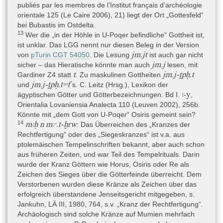
1993), 101–105.
publiés par les membres de l’Institut français d’archéologie
orientale 125 (Le Caire 2006), 21) liegt der Ort „Gottesfeld“
- Ministero della pubblica istruzione 1880: Ministero della pubblica
bei Bubastis im Ostdelta.
istruzione (Hrsg.), Documenti inedití per servire alla storia dei
13
Wer die „in der Höhle in U-Poqer befindliche“ Gottheit ist,
musei d’Italia. Bd. 3 (Firenze, Roma 1880).
ist unklar. Das LGG nennt nur diesen Beleg in der Version
- Fabretti 1882: A. Fabretti, Regio Museo di Torino. Antichità
jm.jt
von
pTurin CGT 54050
. Die Lesung
ist auch gar nicht
egizie. Vol. 1, Catalogo generale dei musei di antichità e degli
jm.j
sicher – das Hieratische könnte man auch
lesen, mit
oggetti d’arte raccolti nelle gallerie e biblioteche del Regno 1.1
t
jm.j-ṯpḥ.t
Gardiner Z4 statt
. Zu maskulinen Gottheiten
(Torino 1882).
jm.j-ṯpḥ.t=f
und
s. C. Leitz (Hrsg.), Lexikon der
ꜣ
y
ägyptischen Götter und Götterbezeichnungen. Bd I.
-
,
- Roccati 1975: A. Roccati, Scavi nel Museo Egizio di Torino. VII.
Orientalia Lovaniensia Analecta 110 (Leuven 2002), 256b.
Tra i papiri torinesi, in: Oriens Antiquus 14, 1975, 243–253.
Könnte mit „dem Gott von U-Poqer“ Osiris gemeint sein?
- Roccati 1984: A. Roccati, Les papyrus de Turin, in: Bulletin de la
14
mꜣḥ n mꜣꜥ.t-ḫrw
: Das Überreichen des „Kranzes der
Société Française d’Égyptologie 99, 1984, 9–27.
Rechtfertigung“ oder des „Siegeskranzes“ ist v.a. aus
ptolemäischen Tempelinschriften bekannt, aber auch schon
Eine vollständige Bibliographie finden Sie
hier
.
aus früheren Zeiten, und war Teil des Tempelrituals. Darin
wurde der Kranz Göttern wie Horus, Osiris oder Re als
Zeichen des Sieges über die Götterfeinde überreicht. Dem
Online-Ressourcen
Verstorbenen wurden diese Kränze als Zeichen über das
www.trismegistos.org/text/755028
.
erfolgreich überstandene Jenseitsgericht mitgegeben, s.
http://papyri.museoegizio.it/!80915
(noch nicht aktiv).
Jankuhn, LÄ III, 1980, 764, s.v. „Kranz der Rechtfertigung“.
Archäologisch sind solche Kränze auf Mumien mehrfach
Deir el-Medina Database
(26.03.2019).