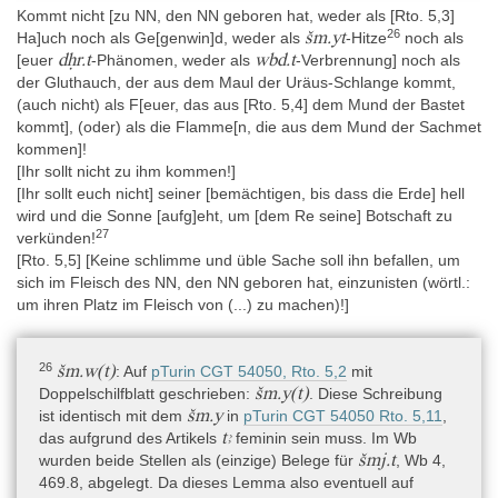
Kommt nicht [zu NN, den NN geboren hat, weder als [Rto. 5,3]
26
šm.yt
Ha]uch noch als Ge[genwin]d, weder als
-Hitze
noch als
dḥr.t
wbd.t
[euer
-Phänomen, weder als
-Verbrennung] noch als
der Gluthauch, der aus dem Maul der Uräus-Schlange kommt,
(auch nicht) als F[euer, das aus [Rto. 5,4] dem Mund der Bastet
kommt], (oder) als die Flamme[n, die aus dem Mund der Sachmet
kommen]!
[Ihr sollt nicht zu ihm kommen!]
[Ihr sollt euch nicht] seiner [bemächtigen, bis dass die Erde] hell
wird und die Sonne [aufg]eht, um [dem Re seine] Botschaft zu
27
verkünden!
[Rto. 5,5] [Keine schlimme und üble Sache soll ihn befallen, um
sich im Fleisch des NN, den NN geboren hat, einzunisten (wörtl.:
um ihren Platz im Fleisch von (...) zu machen)!]
26
šm.w(t)
: Auf
pTurin CGT 54050, Rto. 5,2
mit
šm.y(t)
Doppelschilfblatt geschrieben:
. Diese Schreibung
šm.y
ist identisch mit dem
in
pTurin CGT 54050 Rto. 5,11
,
tꜣ
das aufgrund des Artikels
feminin sein muss. Im Wb
šmj.t
wurden beide Stellen als (einzige) Belege für
, Wb 4,
469.8, abgelegt. Da dieses Lemma also eventuell auf