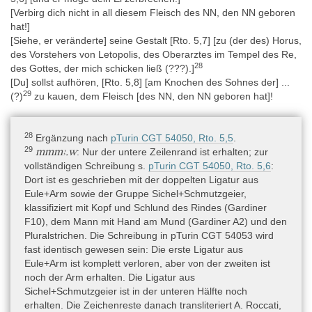
[Verbirg dich nicht in all diesem Fleisch des NN, den NN geboren
hat!]
[Siehe, er veränderte] seine Gestalt [Rto. 5,7] [zu (der des) Horus,
des Vorstehers von Letopolis, des Oberarztes im Tempel des Re,
28
des Gottes, der mich schicken ließ (???).]
[Du] sollst aufhören, [Rto. 5,8] [am Knochen des Sohnes der] ...
29
(?)
zu kauen, dem Fleisch [des NN, den NN geboren hat]!
28
Ergänzung nach
pTurin CGT 54050, Rto. 5,5
.
29
mmmꜣ.w
: Nur der untere Zeilenrand ist erhalten; zur
vollständigen Schreibung s.
pTurin CGT 54050, Rto. 5,6
:
Dort ist es geschrieben mit der doppelten Ligatur aus
Eule+Arm sowie der Gruppe Sichel+Schmutzgeier,
klassifiziert mit Kopf und Schlund des Rindes (Gardiner
F10), dem Mann mit Hand am Mund (Gardiner A2) und den
Pluralstrichen. Die Schreibung in pTurin CGT 54053 wird
fast identisch gewesen sein: Die erste Ligatur aus
Eule+Arm ist komplett verloren, aber von der zweiten ist
noch der Arm erhalten. Die Ligatur aus
Sichel+Schmutzgeier ist in der unteren Hälfte noch
erhalten. Die Zeichenreste danach transliteriert A. Roccati,