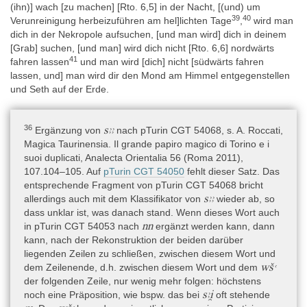
(ihn)] wach [zu machen] [Rto. 6,5] in der Nacht, [(und) um
39
40
Verunreinigung herbeizuführen am hel]lichten Tage
,
wird man
dich in der Nekropole aufsuchen, [und man wird] dich in deinem
[Grab] suchen, [und man] wird dich nicht [Rto. 6,6] nordwärts
41
fahren lassen
und man wird [dich] nicht [südwärts fahren
lassen, und] man wird dir den Mond am Himmel entgegenstellen
und Seth auf der Erde.
36
sꜣꜣ
Ergänzung von
nach pTurin CGT 54068, s. A. Roccati,
Magica Taurinensia. Il grande papiro magico di Torino e i
suoi duplicati, Analecta Orientalia 56 (Roma 2011),
107.104–105. Auf
pTurin CGT 54050
fehlt dieser Satz. Das
entsprechende Fragment von pTurin CGT 54068 bricht
sꜣꜣ
allerdings auch mit dem Klassifikator von
wieder ab, so
dass unklar ist, was danach stand. Wenn dieses Wort auch
nn
in pTurin CGT 54053 nach
ergänzt werden kann, dann
kann, nach der Rekonstruktion der beiden darüber
liegenden Zeilen zu schließen, zwischen diesem Wort und
wšꜥ
dem Zeilenende, d.h. zwischen diesem Wort und dem
der folgenden Zeile, nur wenig mehr folgen: höchstens
sꜣi̯
noch eine Präposition, wie bspw. das bei
oft stehende