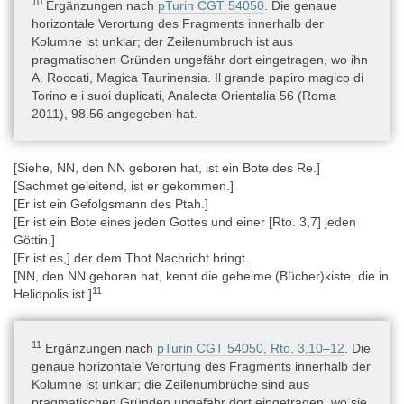
10
Ergänzungen nach
pTurin CGT 54050
. Die genaue
Possessivpronomina).
horizontale Verortung des Fragments innerhalb der
Kolumne ist unklar; der Zeilenumbruch ist aus
pragmatischen Gründen ungefähr dort eingetragen, wo ihn
Bearbeitungsgeschichte
A. Roccati, Magica Taurinensia. Il grande papiro magico di
Der Papyrus, oder besser gesagt: der später unter der Nummer
Torino e i suoi duplicati, Analecta Orientalia 56 (Roma
Cat. 1964 geführte Teil des Papyrus, ist in der Ägyptologie schon
2011), 98.56 angegeben hat.
früh bekannt und anfangs von wissenschaftsgeschichtlicher
Bedeutung gewesen: Er findet sich bei Champollion 1826, 46 als
„
papyrus hiératique
contenant les
Litanies du dieu Ooh-Thôouth
“
[Siehe, NN, den NN geboren hat, ist ein Bote des Re.]
(Kursivierung i.O.), und der darin enthaltene Hymnus an den Gott
[Sachmet geleitend, ist er gekommen.]
Thot-Jah hat ihm geholfen, die Lesung der hieratischen
[Er ist ein Gefolgsmann des Ptah.]
jꜥḥ
Mondsichel als „Aah“/„Ooh“ (modern
) zu identifizieren und
[Er ist ein Bote eines jeden Gottes und einer [Rto. 3,7] jeden
infolgedessen den letzten König der 17. Dynastie (heute als 1.
Göttin.]
König der 18. Dynastie gezählt) mit dem in griechischen Texten
[Er ist es,] der dem Thot Nachricht bringt.
Αμως
Αμωσις
erwähnten
/
gleichzusetzen.
[NN, den NN geboren hat, kennt die geheime (Bücher)kiste, die in
Vom Fragment Cat. 1964 wurde von Pleyte – Rossi 1869, Taf.
11
Heliopolis ist.]
23–25 ein Faksimile von Recto und Verso publiziert. Roccati
1975, 245 meldet, dass im August 1969 dieser Papyrus
zusammen mit anderen Fragmenten als Parallele zu pTurin CGT
11
Ergänzungen nach
pTurin CGT 54050, Rto. 3,10–12
. Die
54050 recto erkannt wurde. Im Jahr 2011 erfolgte die Publikation
genaue horizontale Verortung des Fragments innerhalb der
einer synoptischen hieroglyphischen Transliteration zusammen
Kolumne ist unklar; die Zeilenumbrüche sind aus
mit einer Übersetzung des Textes, weitestgehend basierend auf
pragmatischen Gründen ungefähr dort eingetragen, wo sie