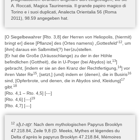
der vollständigsten Variante pTurin CGT 54050, durch Roccati
A. Roccati, Magica Taurinensia. Il grande papiro magico di
(Roccati 2011). Abgesehen davon blieb der Papyrus bislang
Torino e i suoi duplicati, Analecta Orientalia 56 (Roma
unbearbeitet.
2011), 98.59 angegeben hat.
Editionen
[O Siegelbewahrer [Rto. 3,8] der Herren von Heliopolis, (hiermit)
- Pleyte – Rossi 1869: W. Pleyte – F. Rossi, Papyrus de Turin
12
bringt er] diese [Pflanze] des (Ortes namens) „Gottesfeld“
, um
(Leiden 1869), 1. Bd., 34–35, 2. Bd., Taf. 23–25 (nur Fragment
[ihm] daraus ein Salbmittel(?) her⟨zu⟩stellen.
Cat. 1964).
[Er hat die Große (Uräusschlange) zu der in der Höhle
13
befindlichen (Gottheit), die in U-Poqer (bei Abydos) ist,
]
- Roccati 2011: A. Roccati, Magica Taurinensia. Il grande papiro
14
gebracht, [indem er sie an den Kranz der Rechtfertigung,
] vor
magico di Torino e i suoi duplicati, Analecta Orientalia 56 (Roma
15
16
ihren Vater Re
, [setzt,] (und) indem er ⟨denen⟩, die in Busiris
2011), 17–18, 37–45, 161–164, 198–251, 253.
17
sind, [Opferbrote, und denen, die in Abydos sind, Kleidung]
18
gibt.
[Rto. 4,1 – Rto. 4,5] [---]
Literatur zu den Metadaten
19
[Rto. 4,6] [---]
- Champollion 1826: J. F. Champollion, Lettres à M. le duc de
[Rto. 4,7] [---]
Blacas d’Aulps relatives au Musée Royal Egyptien de Turin. Vol. 2.
Suite des monuments historiques (Paris 1826).
- Demarée 1993: R. J. Demarée, Recent Work on the
12
sḫ.t-nṯr
: Nach dem mythologischen Papyrus Brooklyn
Administrative Papyri in the Museo Egizio, in: Anonymous (Hrsg.),
47.218.84, Zeile 9,8 (D. Meeks, Mythes et légendes du
Sesto Congresso internazionale di egittologia. Atti. Vol. II 2 (Torino
Delta d’après le papyrus Brooklyn 47.218.84, Mémoires