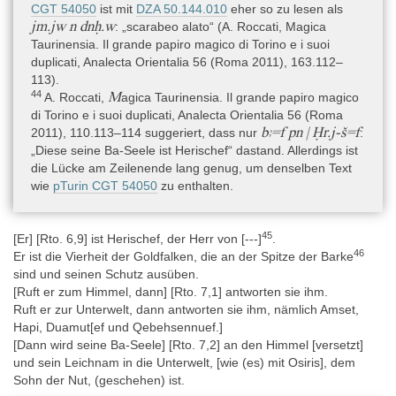
CGT 54050
ist mit
DZA 50.144.010
eher so zu lesen als
jm.jw n dnḥ.w
: „scarabeo alato“ (A. Roccati, Magica
Taurinensia. Il grande papiro magico di Torino e i suoi
duplicati, Analecta Orientalia 56 (Roma 2011), 163.112–
113).
44
M
A. Roccati,
agica Taurinensia. Il grande papiro magico
di Torino e i suoi duplicati, Analecta Orientalia 56 (Roma
bꜣ=f pn | Ḥr.j-š=f
2011), 110.113–114 suggeriert, dass nur
:
„Diese seine Ba-Seele ist Herischef“ dastand. Allerdings ist
die Lücke am Zeilenende lang genug, um denselben Text
wie
pTurin CGT 54050
zu enthalten.
45
[Er] [Rto. 6,9] ist Herischef, der Herr von [---]
.
46
Er ist die Vierheit der Goldfalken, die an der Spitze der Barke
sind und seinen Schutz ausüben.
[Ruft er zum Himmel, dann] [Rto. 7,1] antworten sie ihm.
Ruft er zur Unterwelt, dann antworten sie ihm, nämlich Amset,
Hapi, Duamut[ef und Qebehsennuef.]
[Dann wird seine Ba-Seele] [Rto. 7,2] an den Himmel [versetzt]
und sein Leichnam in die Unterwelt, [wie (es) mit Osiris], dem
Sohn der Nut, (geschehen) ist.