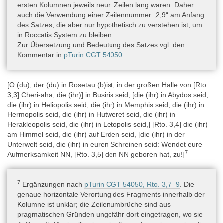
ersten Kolumnen jeweils neun Zeilen lang waren. Daher
Rezitation(en) » Ritual/Liturgie
auch die Verwendung einer Zeilennummer „2,9“ am Anfang
des Satzes, die aber nur hypothetisch zu verstehen ist, um
Inhalt
in Roccatis System zu bleiben.
Der Papyrus Turin CGT 54053 enthält ein langes
Zur Übersetzung und Bedeutung des Satzes vgl. den
Reinigungsritual, möglicherweise für einen bereits Verstorbenen,
Kommentar in
pTurin CGT 54050
.
das angibt, von Thot selbst erdacht worden zu sein. Gegen Ende
wandelt sich der Text eher in eine Thot-Aretalogie und einen
Thot-Hymnus.
[O (du), der (du) in Rosetau (b)ist, in der großen Halle von [Rto.
3,3] Cheri-aha, die (ihr)] in Busiris seid, [die (ihr) in Abydos seid,
die (ihr) in Heliopolis seid, die (ihr) in Memphis seid, die (ihr) in
Ursprünglicher Verwendungskontext
Hermopolis seid, die (ihr) in Hutweret seid, die (ihr) in
Über den Verwendungskontext des medico-magischen Traktats
Herakleopolis seid, die (ihr) in Letopolis seid,] [Rto. 3,4] die (ihr)
lässt sich nichts sagen. Der Papyrus selbst ist sekundär für einige
am Himmel seid, die (ihr) auf Erden seid, [die (ihr) in der
administrative Notizen wiederverwendet worden.
Unterwelt seid, die (ihr) in euren Schreinen seid: Wendet eure
7
Aufmerksamkeit NN, [Rto. 3,5] den NN geboren hat, zu!]
Material
Organisch » Faser, Pflanzliche und Tierische » Papyrus
7
Ergänzungen nach
pTurin CGT 54050, Rto. 3,7–9
. Die
genaue horizontale Verortung des Fragments innerhalb der
Kolumne ist unklar; die Zeilenumbrüche sind aus
Objekttyp
pragmatischen Gründen ungefähr dort eingetragen, wo sie
Artefakt » Schriftmedien » Schriftrolle