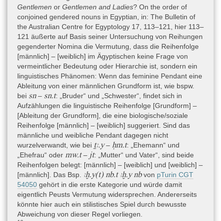
Vso. 2–3. Von ihnen umfassen die Kolumnen Rto. 5, 8 und 9
Gentlemen
or
Gentlemen and Ladies
? On the order of
jeweils 10 Zeilen, die Kolumnen Rto. 6, 7 und Vso. 2 nur 9 Zeilen.
conjoined gendered nouns in Egyptian, in: The Bulletin of
Vso. 3 umfasst nur eine einzige Zeile, was anzeigt, dass mit ihr
the Australian Centre for Egyptology 17, 113–121, hier 113–
der Text zu Ende war.
121 äußerte auf Basis seiner Untersuchung von Reihungen
Die Orientierung der Texte auf Vorder- und Rückseite ist identisch,
gegenderter Nomina die Vermutung, dass die Reihenfolge
d.h. der Papyrus wurde über die Schmalseite gedreht.
[männlich] – [weiblich] im Ägyptischen keine Frage von
vermeintlicher Bedeutung oder Hierarchie ist, sondern ein
linguistisches Phänomen: Wenn das feminine Pendant eine
Schrift
Ableitung von einer männlichen Grundform ist, wie bspw.
Hieratisch
sn
sn.t
bei
–
: „Bruder“ und „Schwester“, findet sich in
Aufzählungen die linguistische Reihenfolge [Grundform] –
[Ableitung der Grundform], die eine biologische/soziale
Die Leserichtung verläuft von rechts nach links. Der Text enthält
Reihenfolge [männlich] – [weiblich] suggeriert. Sind das
einige Rubra.
männliche und weibliche Pendant dagegen nicht
ṯꜣ.y
ḥm.t
wurzelverwandt, wie bei
–
: „Ehemann“ und
mw.t
jt
„Ehefrau“ oder
–
: „Mutter“ und Vater“, sind beide
Sprache
Reihenfolgen belegt: [männlich] – [weiblich] und [weiblich] –
Ägyptisch-Koptisch » Ägyptisch » Mittelägyptisch
,
ꜣḫ.y(t) nb.t ꜣḫ.y nb
[männlich]. Das Bsp.
von
pTurin CGT
54050
gehört in die erste Kategorie und würde damit
Ägyptisch-Koptisch » Ägyptisch » Neuägyptisch
eigentlich Peusts Vermutung widersprechen. Andererseits
könnte hier auch ein stilistisches Spiel durch bewusste
Der Recto-Text ist mittelägyptisch mit einigen neuägyptischen
Abweichung von dieser Regel vorliegen.
grammatischen Konstruktionen (v.a. neuägyptische