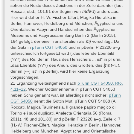
sehen die Reste dieses Zeichens in der Zeile darunter (laut
mdw.t
Roccati, ebd., 101.81 der Beginn von
) anders aus.
Hier wird daher H.-W. Fischer-Elfert, Magika Hieratika in
Berlin, Hannover, Heidelberg und München, Ägyptische und
Orientalische Papyri und Handschriften des Ägyptischen
Museums und Papyrussammlung Berlin 2 (Berlin 2015),
mj
164 gefolgt, der eine Transliteration als
vorschlägt. Da
der Satz in
pTurin CGT 54050
und in pBerlin P 23220 a–g
unterschiedlich fortgesetzt wird („das lebende Ebenbild
(???) des Re, der im Haus des Herrschers ... ist“ in pTurin,
ḥw.t-ꜥꜣ.t
„das Ebenbild (???) des Amun, des Großen, des
,
der im [---] ist” in pBerlin), wird hier keine Ergänzung
vorgeschlagen.
21 Ergänzung weitestgehend nach
pTurin CGT 54050, Rto.
4,11–12
. Welcher Göttinnenname in pTurin CGT 54053
neben Schu genannt war, ist allerdings nicht sicher:
pTurin
CGT 54050
nennt die Göttin Mut; pTurin CGT 54068 (A.
Roccati, Magica Taurinensia. Il grande papiro magico di
Torino e i suoi duplicati, Analecta Orientalia 56 (Roma
2011), 48 und 101.80) und pBerlin P 23220 a–g, Zeile x+7
(H.-W. Fischer-Elfert, Magika Hieratika in Berlin, Hannover,
Heidelberg und München, Ägyptische und Orientalische