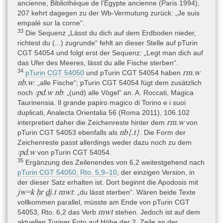
ancienne, Bibliothèque de l’Egypte ancienne (Paris 1994),
207 kehrt dagegen zu der Wb-Vermutung zurück: „Je suis
empalé sur la corne“.
33
Die Sequenz „Lässt du dich auf dem Erdboden nieder,
richtest du (...) zugrunde“ fehlt an dieser Stelle auf pTurin
CGT 54054 und folgt erst der Sequenz: „Legt man dich auf
das Ufer des Meeres, lässt du alle Fische sterben“.
34
rm.w
pTurin CGT 54050
und pTurin CGT 54054 haben
nb.w
: „alle Fische“; pTurin CGT 54054 fügt dem zusätzlich
ꜣpd.w nb
noch
: „(und) alle Vögel“ an. A. Roccati, Magica
Taurinensia. Il grande papiro magico di Torino e i suoi
duplicati, Analecta Orientalia 56 (Roma 2011), 106.102
rm.w
interpretiert daher die Zeichenreste hinter dem
von
nb{.t}
pTurin CGT 54053 ebenfalls als
. Die Form der
Zeichenreste passt allerdings weder dazu noch zu dem
ꜣpd.w
von pTurin CGT 54054.
35
Ergänzung des Zeilenendes von 6,2 weitestgehend nach
pTurin CGT 54050, Rto. 5,9–10
, der einzigen Version, in
der dieser Satz erhalten ist. Dort beginnt die Apodosis mit
jw=k ḥr ḏi̯.t mwt
: „du lässt sterben“. Wären beide Texte
vollkommen parallel, müsste am Ende von pTurin CGT
mwt
54053, Rto. 6,2 das Verb
stehen. Jedoch ist auf dem
aktuellen Turiner Foto auf Höhe der 2. Zeile an der