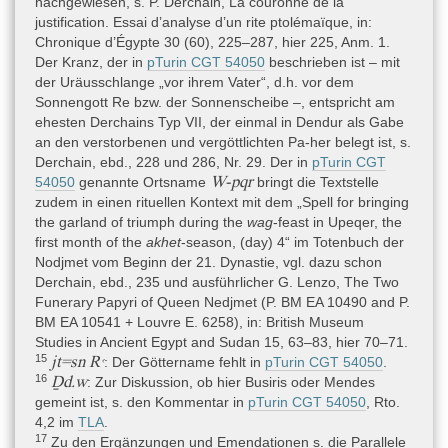
nachgewiesen, s. P. Derchain, La couronne de la
justification. Essai d’analyse d’un rite ptolémaïque, in:
Chronique d’Égypte 30 (60), 225–287, hier 225, Anm. 1.
Autoren
Der Kranz, der in
pTurin CGT 54050
beschrieben ist – mit
Dr. Lutz Popko
der Uräusschlange „vor ihrem Vater“, d.h. vor dem
Sonnengott Re bzw. der Sonnenscheibe –, entspricht am
ehesten Derchains Typ VII, der einmal in Dendur als Gabe
an den verstorbenen und vergöttlichten Pa-her belegt ist, s.
Derchain, ebd., 228 und 286, Nr. 29. Der in
pTurin CGT
W-pqr
54050
genannte Ortsname
bringt die Textstelle
zudem in einen rituellen Kontext mit dem „Spell for bringing
the garland of triumph during the
wag
-feast in Upeqer, the
first month of the
akhet
-season, (day) 4“ im Totenbuch der
Nodjmet vom Beginn der 21. Dynastie, vgl. dazu schon
Derchain, ebd., 235 und ausführlicher G. Lenzo, The Two
Funerary Papyri of Queen Nedjmet (P. BM EA 10490 and P.
BM EA 10541 + Louvre E. 6258), in: British Museum
Studies in Ancient Egypt and Sudan 15, 63–83, hier 70–71.
15
jt=sn Rꜥ
: Der Göttername fehlt in
pTurin CGT 54050
.
16
Ḏd.w
: Zur Diskussion, ob hier Busiris oder Mendes
gemeint ist, s. den Kommentar in
pTurin CGT 54050
, Rto.
4,2 im
TLA
.
17
Zu den Ergänzungen und Emendationen s. die Parallele