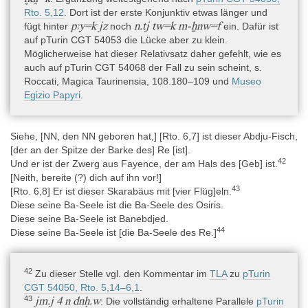
Rto. 5,12
. Dort ist der erste Konjunktiv etwas länger und
pꜣy=k jz
n.tj tw=k m-ẖnw=f
fügt hinter
noch
ein. Dafür ist
auf pTurin CGT 54053 die Lücke aber zu klein.
Möglicherweise hat dieser Relativsatz daher gefehlt, wie es
auch auf pTurin CGT 54068 der Fall zu sein scheint, s.
Roccati, Magica Taurinensia, 108.180–109 und
Museo
Egizio Papyri
.
Siehe, [NN, den NN geboren hat,] [Rto. 6,7] ist dieser Abdju-Fisch,
[der an der Spitze der Barke des] Re [ist].
42
Und er ist der Zwerg aus Fayence, der am Hals des [Geb] ist.
[Neith, bereite (?) dich auf ihn vor!]
43
[Rto. 6,8] Er ist dieser Skarabäus mit [vier Flüg]eln.
Diese seine Ba-Seele ist die Ba-Seele des Osiris.
Diese seine Ba-Seele ist Banebdjed.
44
Diese seine Ba-Seele ist [die Ba-Seele des Re.]
42
Zu dieser Stelle vgl. den Kommentar im
TLA
zu
pTurin
CGT 54050, Rto. 5,14–6,1
.
43
jm.j 4 n dnḥ.w
: Die vollständig erhaltene Parallele
pTurin