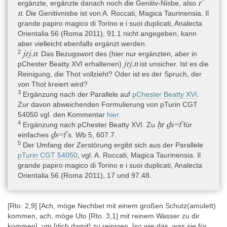
rʾ
ergänzte, ergänzte danach noch die Genitiv-Nisbe, also
n
. Die Genitivnisbe ist von A. Roccati, Magica Taurinensia. Il
Erwerbsgeschichte
grande papiro magico di Torino e i suoi duplicati, Analecta
Der Papyrus wird im Jahr 1824 von Jean-François Champollion
Orientalia 56 (Roma 2011), 91.1 nicht angegeben, kann
als für seine Studien zur weiteren Entzifferung des Ägyptischen
aber vielleicht ebenfalls ergänzt werden.
herangezogen und in seinem „2. Brief“ an den Duc de Blacas
2
jri̯.n
: Das Bezugswort des (hier nur ergänzten, aber in
d’Aulps als „
papyrus hiératique
contenant les
Litanies du dieu
jri̯.n
pChester Beatty XVI erhaltenen)
ist unsicher. Ist es die
Ooh-Thôouth
“ erwähnt (Champollion 1826, 46 [Kursivierung i.O.]
Reinigung, die Thot vollzieht? Oder ist es der Spruch, der
und eine Zeile faksimiliert auf Taf. 15, Nr. A; der „Brief“ ist auf S.
von Thot kreiert wird?
129 datiert auf Dezember 1824); als Cat. 1964 identifiziert von
3
Ergänzung nach der Parallele auf
pChester Beatty XVI
.
Fabretti 1882, 256. Daher wird der Papyrus am
Zur davon abweichenden Formulierung von pTurin CGT
wahrscheinlichsten Teil der ersten Sammlung von Drovetti sein,
54050 vgl. den Kommentar
hier
.
die im Oktober 1822 von der Academia della Scienze di Torino
4
ḥr ḏs=f
Ergänzung nach pChester Beatty XVI. Zu
für
angekauft worden war (dazu Ministero della pubblica istruzione
ḏs=f
einfaches
s. Wb 5, 607.7.
1880, Bd. 3, XII–XIII), so die Vermutung in der
Turiner Datenbank
.
5
Der Umfang der Zerstörung ergibt sich aus der Parallele
pTurin CGT 54050
, vgl. A. Roccati, Magica Taurinensia. Il
grande papiro magico di Torino e i suoi duplicati, Analecta
Herkunft
Orientalia 56 (Roma 2011), 17 und 97.48.
Niltal südlich von Assiut bis zum 1. Katarakt » Theben »
westliches Ufer » Deir el-Medineh
[Rto. 2,9] [Ach, möge Nechbet mit einem großen Schutz(amulett)
kommen, ach, möge Uto [Rto. 3,1] mit reinem Wasser zu dir
Die Datenbank des Museo Egizio gibt fragend Deir el-Medineh als
kommen], um [dich damit] zu reinigen, [so wie das, was sie für