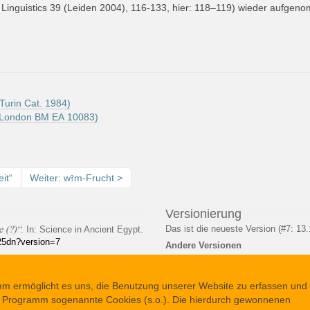
Linguistics 39 (Leiden
2004), 116-133, hier: 118–119) wieder aufgeno
Turin Cat. 1984)
s London BM EA 10083)
it“
Weiter: wꜣm-Frucht
Versionierung
e (?)“
Das ist die neueste Version (#7: 13
. In: Science in Ancient Egypt.
725dn?version=7
Andere Versionen
rmöglicht es uns, die Benutzung unserer Website zu erfassen und 
 Programm sogenannte Cookies (s.o.). Die hierdurch gewonnenen