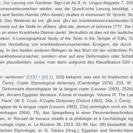
k, Zur Lesung von Gardiner Sign-List Aa 8, in: Lingua Aegyptia 7, 20
konsonantenzeichen wieder, was die Quack’sche Lesung bestätigt, 
an and Semito-Hamitic (Afro-Asiatic) studies in memoriam W. Vycichl, St
ꜥḏn
ꜥḏn.t
9. Des Weiteren ist mit
und
ein krankheitsverursachendes
ꜥḏnw
rweis auf die Stelle im pEbers
als „demon of sickness (??)“. Die 
an einen Krankheits-Dämon denkt. Vermutlich ist dies mit der lautliche
xikon. A Lexicographical Study of the Texts in the Temple of Edfu, O
eine Vorstellung von krankheitsverursachenden Erregern, die dur
g. In den beiden anderen Belegen ist das Wort mit der schlechten Pu
 Krankheitsverursacher, sondern eher auf eine Deformation oder Schä
2 am plausibelsten, wobei man dann aufgrund des Klassifikators D20
n, verdorren“ (
CDD ꜥ (03.1)
, 163) bekannt, was sich im Koptischen
J. Černý, Coptic Etymological dictionary (Cambridge 1976), 233; W
 Dictionnaire étymologique de la langue copte (Leuven 1983), 252b)
im, Ancient Egyptian literature. A book of readings. Volume III: The L
 Fleck“ (W. E. Crum, A Coptic Dictionary (Oxford 1962), 26b; J. Černý,
mologique de la langue copte (Leuven 1983), 23a) womöglich noch ein
penhagen 1954)
, 75), das Spiegelberg in einer Personenbeschrei
n, in: Recueil de travaux relatifs à la philologie et à l’archéologie 
icologie copte, in: Le Muséon 36, 1923, 83
–
99
, hier: 89) bezweifelt, 
tischen Etymologie, in: G. Takács (Hrsg.), Egyptian and Semito-Hami