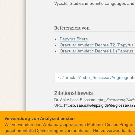
Vycichl, Studies in Semitic Languages and 
Referenziert von
Papyrus Ebers
Oracular Amuletic Decree T2 (Papyrus 
Oracular Amuletic Decree L1 (Papyru
Zurück: ꜥš-sḥn „Schicksal/Angelegenhe
Zitationshinweis
ꜥḏn „Zerstörung/Narb
Dr. Anke Ilona Blöbaum
:
URL:
https://sae.saw-leipzig.de/de/glossar/a
Verwendung von Analysediensten
Wir verwenden das Webanalyseprogramm Matomo. Dieses Programm e
gegebenenfalls Optimierungen vorzunehmen. Hierzu verwendet das