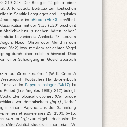
00, 219
–
224
. Der Beleg in T2 gibt in einer
vgl.
J. F. Quack, Beiträge zur koptischen
udies in Semitic Languages and Linguistics
 Dämonenpaar im
pEbers (Eb 48)
erwähnt
.
Klassifikation mit der Nase (D20) erscheint
ꜥḏ
n Ähnlichkeit zu
„riechen, hören, sehen“
rientalia Lovaniensia Analecta 78 (Leuven
ch Augen, Nase, Ohren oder Mund in den
stel (Aa2) bzw. mit dem schlechten Vogel
digung durch einen solchen hinweist. Dies
 von einer Schädigung im Gesichtsbereich
ⲱϫⲛ
„aufhören, zerstören“ (W. E. Crum, A
. Westendorf, Koptisches Handwörterbuch
 fortsetzt. Im
Papyrus Insinger (34/17)
ist
ate Period (Los Angeles 1980)
, 212) belegt,
 Coptic Etymological dictionary (Cambridge
ꜥḏn(.t)
 Nachklang von demotischem
„Narbe“
bung in einem Papyrus aus der Sammlung
égyptiennes et assyriennes 25, 1903, 6–15,
ⲁϭⲛⲓ
ꜥḏn
dass
auf
zurückgeht, doch wird die
tic (Afro-Asiatic) studies in memoriam W.