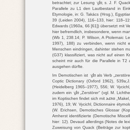
ꜥḏn
betrachtet; zur Lesung
, s.
J. F. Quac
i
Parallele zu L1 den Lautbestand in Ein
e
Etymologie, in: G. Takács (Hrsg.), Egypti
r
39 (Leiden
2004), 116–133, hier: 118–11
Edwards (1960a, 66 [61]) übersetzt mit Ve
hier befremdlich, insbesondere, wenn man 
(Wb 1, 238.14; P. Wilson, A Ptolemaic Le
1997), 188) zu verbinden, wenn nicht 
Menschen eindringen, dahinter stehen ma
(G37) klassifiziert, was nicht auf einen
scheint mir auch für die Parallele in T
ausgehen dürfte.
ꜥḏn
Im Demotischen ist
als Verb „zerstöre
Coptic Dictionary (Oxford 1962), 539a;
(Heidelberg 1965–1977), 556; W. Vycichl,
ꜥḏn
zudem ein
„Zerstörer“ (vgl.
M. Lichthe
ⲁϭⲛⲓ
im Koptischen findet sich mit
„Makel,
1976), 19; W. Vycichl, Dictionnaire éty
(
W. Erichsen, Demotisches Glossar (Ko
Amherst identifizierte (
Demotische Miscelle
hier:
12). Devaud allerdings (
Notes de lex
Zuweisung von Quack (
Beiträge zur kop