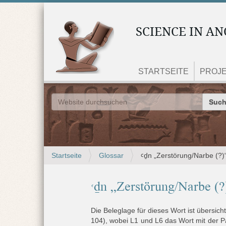
SCIENCE IN AN
STARTSEITE
PROJ
Website
Erweiterte Suche…
S
Startseite
Glossar
ꜥḏn „Zerstörung/Narbe (?)
i
e
ꜥḏn „Zerstörung/Narbe (?
s
i
n
Die Beleglage für dieses Wort ist übersicht
d
104), wobei L1 und L6 das Wort mit der P
h