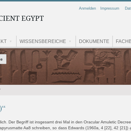
Anmelden
Impressum
Dat
CIENT EGYPT
EKT
WISSENSBEREICHE
DOKUMENTE
FACHB
 durchsuchen
“
)“
lich. Der Begriff ist insgesamt drei Mal in den Oracular Amuletic Decree
apyrusmatte Aa8 schreiben, so dass Edwards (1960a, 4 [22], 42 [21])