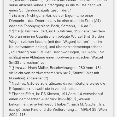
Ägyptisch-Koptisch » Ägyptisch » Mittelägyptisch
,
seine anschließende ‚Entsorgung‘ in die Wüste nach Art
eines Sündenbockrituals geschildert.“
Ägyptisch-Koptisch » Ägyptisch » Neuägyptisch
2
Hꜣtwmꜥ
: Nicht ganz klar, ob der Eigenname einer
Dämonin – das Determinativ ist eine sitzende Frau (A1) –
Traditionelles Mittelägyptisch mit verstreuten Neuägyptizismen
oder ein Toponym; siehe Beck, Sāmānu, 116 ad 2.
(Beck 2015, 99). Quack (2019, 78) spricht hingegen von einem
3 $mšr$: Fischer-Elfert, in: FS Kitchen, 192 denkt bei dem
sehr frühen Neuägyptisch.
Verb an eine im Ugaritischen belegte Wurzel $mšr$ „(den
Wagen) ziehen lassen, (mit dem Wagen) fahren“ [nur im
Kausativstamm belegt], und übersetzt dementsprechend
Bearbeitungsgeschichte
„You driving one.“; Müller, Beschwörungen, 280 Anm. 153
Eine Erstbeschreibung erfolgte durch Leemans 1840, eine erste
schlägt eine Ableitung einer nordwestsemitischen Wurzel
Faksimile-Ausgabe durch Leemans 1842–1845 (mit den
$mšl$ „herrschen“ vor.
Fragmenten teilweise in der falschen Reihenfolge), die ersten
4
Ṯꜣmꜥkꜣnꜣ
: Nach Müller, Beschwörungen, 280 Anm. 154
Übersetzungsversuche in Chabas 1853–1862, eine
smk
vielleicht von nordwestsemitisch
„Stütze“ (hier mit
Transliteration / Übersetzung von pLeiden I 345 stammt von
Nunation) abgeleitet (?).
Massy 1887. Wer zuerst die Zusammengehörigkeit von I 343 und
5
Nach vs. 5,10 so zu ergänzen; davor möglicherweise die
I 345 feststellte, ist unklar, vielleicht war es erst A. Gardiner, der
r
Präposition
, obwohl sie in vs. nicht steht.
die hieratischen Papyri von Leiden im Frühling 1905 für das
6
Fischer-Elfert, in: FS Kitchen, 191 Anm. 14 verweist auf
Wörterbuchprojekt kopierte (vgl. Massart 1954, ix und 2).
ḥwy-ẖ(e.t)
einen demotischen Ausdruck
„Wehen
Leemans 1840 schreibt (Leemans 1840, 112–113), dass I 345
bekommen; eine Fehlgeburt haben“; nach M. Stadler, Isis,
den Papyri I 343 und I 344 ähnelt und dass die Herkunft zwar
das göttliche Kind und die Weltordnung …, MPER 28, Wien
unbekannt ist, eventuell aber mit I 343–344 zusammen gefunden
2004, 115.