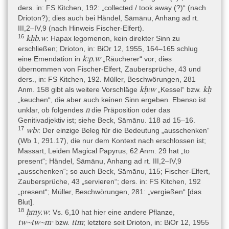
475–477.
ders. in: FS Kitchen, 192: „collected / took away (?)“ (nach
Drioton?); dies auch bei Händel, Sāmānu, Anhang ad rt.
- Beck 2015: S. Beck, Sāmānu. Ein vorderasiatischer Dämon in
III,2–IV,9 (nach Hinweis Fischer-Elfert).
Ägypten, Ägypten und Altes Testament 83 (Wiesbaden 2015), 98–
16
kḥb.w
: Hapax legomenon, kein direkter Sinn zu
161.
erschließen; Drioton, in: BiOr 12, 1955, 164–165 schlug
- Borghouts 1978: J. F. Borghouts, Ancient Egyptian Magical
kꜣp.w
eine Emendation in
„Räucherer“ vor; dies
Texts. Translated, Nisaba 9 (Leiden 1978), 7–11 (Nr. 10).
übernommen von Fischer-Elfert, Zaubersprüche, 43 und
ders., in: FS Kitchen, 192. Müller, Beschwörungen, 281
- Chabas 1853–1862: F. Chabas, Notices sommaires des Papyrus
kḥꜣw
kḥ
Anm. 158 gibt als weitere Vorschläge
„Kessel“ bzw.
hiératiques I. 343–371 du Musée d’Antiquités des Pays–Bas à
„keuchen“, die aber auch keinen Sinn ergeben. Ebenso ist
Leide; in: C. Leemans (Hrsg.), Papyrus égyptiens hiératiques I.
n
unklar, ob folgendes
die Präposition oder das
343–371 du Musée d’Antiquités des Pays–Bas à Leide (Leiden
Genitivadjektiv ist; siehe Beck, Sāmānu. 118 ad 15–16.
1853–62), 62–64, 66–67 (der Text von Chabas wurde neu
17
wbꜣ
: Der einzige Beleg für die Bedeutung „ausschenken“
abgedruckt in G. Maspero (Hrsg.), F. Chabas. Oeuvres diverses.
(Wb 1, 291.17), die nur dem Kontext nach erschlossen ist;
Vol. 2, Bibliothèque égyptologique 10 (Paris 1902), 131–171 (I
Massart, Leiden Magical Papyrus, 62 Anm. 29 hat „to
343: 135–139; I 345: 142–145).
present“; Händel, Sāmānu, Anhang ad rt. III,2–IV,9
- von Deines – Grapow – Westendorf 1958 I: H. von Deines – H.
„ausschenken“; so auch Beck, Sāmānu, 115; Fischer-Elfert,
Grapow – W. Westendorf, Grundriss der Medizin der alten
Zaubersprüche, 43 „servieren“; ders. in: FS Kitchen, 192
Ägypter. IV,1. Übersetzung der medizinischen Texte (Berlin 1958).
„present“; Müller, Beschwörungen, 281: „vergießen“ [das
Blut].
- von Deines – Grapow – Westendorf 1958 II: H. von Deines – H.
18
ḥmy.w
: Vs. 6,10 hat hier eine andere Pflanze,
Grapow – W. Westendorf, Grundriss der Medizin der alten
tw~tw~mꜥ
ttm
bzw.
; letztere seit Drioton, in: BiOr 12, 1955
Ägypter. IV,2. Übersetzung der medizinischen Texte.