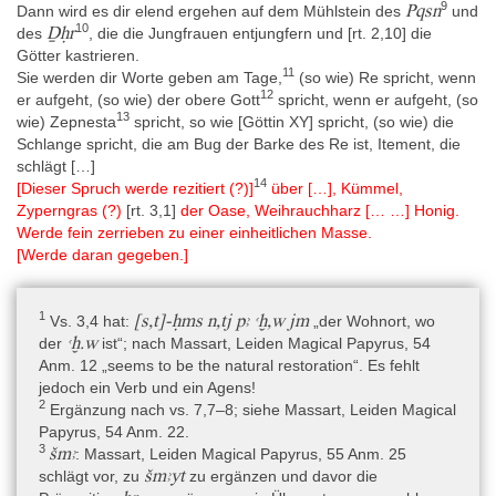
aufgerollt in einem Grab gefunden worden waren (Enmarch 2005,
9
Pqsn
Dann wird es dir elend ergehen auf dem Mühlstein des
und
3–5). Raven 2012, 80, 82 schreibt: „It is well known that
10
Ḏḥr
des
, die die Jungfrauen entjungfern und [rt. 2,10] die
d’Anastasi occasionally listed ‘Memphis’ as the origin of objects
Götter kastrieren.
which have been proven to have come from Saqqara.“ Er fragt
11
Sie werden dir Worte geben am Tage,
(so wie) Re spricht, wenn
sich, ob die fünf magischen Papyri in Leiden aus der Sammlung
12
er aufgeht, (so wie) der obere Gott
spricht, wenn er aufgeht, (so
Anastasi, für die Memphis als Fundort im ursprünglichen
13
wie) Zepnesta
spricht, so wie [Göttin XY] spricht, (so wie) die
Verzeichnis steht (I 343 = AMS 28; I 346 = AMS 23a; I 347 = AMS
Schlange spricht, die am Bug der Barke des Re ist, Itement, die
23b; I 348 = AMS 26a und I 349 = AMS 26b), alle zusammen
schlägt […]
gefunden worden sein könnten. Er spekuliert sogar, dass sie aus
14
[Dieser Spruch werde rezitiert (?)]
über […], Kümmel,
dem Büro von Prinz Chaemwaset, dem Sohn Ramses' II., in
Zyperngras (?)
[rt. 3,1]
der Oase, Weihrauchharz [… …] Honig.
Saqqara stammen könnten (Raven 2012, 80–83).
Werde fein zerrieben zu einer einheitlichen Masse.
[Werde daran gegeben.]
Datierung
(Epochen und Dynastien) » Pharaonische Zeit » Neues Reich »
1
[s,t]-ḥms n,tj pꜣ ꜥḫ,w jm
Vs. 3,4 hat:
„der Wohnort, wo
20. Dynastie
,
ꜥḫ.w
der
ist“; nach Massart, Leiden Magical Papyrus, 54
Anm. 12 „seems to be the natural restoration“. Es fehlt
(Epochen und Dynastien) » Pharaonische Zeit » Neues Reich »
jedoch ein Verb und ein Agens!
19. Dynastie
2
Ergänzung nach vs. 7,7–8; siehe Massart, Leiden Magical
Papyrus, 54 Anm. 22.
3
šmꜣ
: Massart, Leiden Magical Papyrus, 55 Anm. 25
Die Datierung erfolgte nach paläographischen und sprachlichen
šmꜣyt
schlägt vor, zu
zu ergänzen und davor die
Kriterien (siehe im Detail Beck 2015, 99), wobei „Zeichenformen