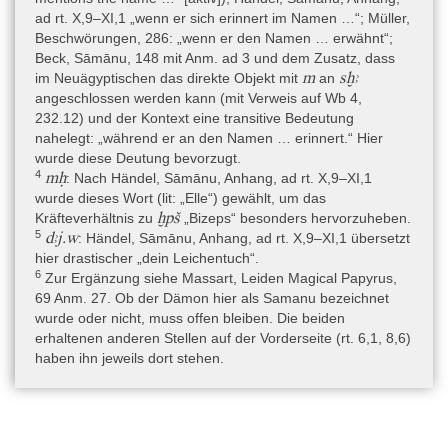
ad rt. X,9–XI,1 „wenn er sich erinnert im Namen …“; Müller,
Beschwörungen, 286: „wenn er den Namen … erwähnt“;
Beck, Sāmānu, 148 mit Anm. ad 3 und dem Zusatz, dass
m
sḫꜣ
im Neuägyptischen das direkte Objekt mit
an
angeschlossen werden kann (mit Verweis auf Wb 4,
232.12) und der Kontext eine transitive Bedeutung
nahelegt: „während er an den Namen … erinnert.“ Hier
wurde diese Deutung bevorzugt.
4
mḥ
: Nach Händel, Sāmānu, Anhang, ad rt. X,9–XI,1
wurde dieses Wort (lit: „Elle“) gewählt, um das
ḫpš
Kräfteverhältnis zu
„Bizeps“ besonders hervorzuheben.
5
dꜣj.w
: Händel, Sāmānu, Anhang, ad rt. X,9–XI,1 übersetzt
hier drastischer „dein Leichentuch“.
6
Zur Ergänzung siehe Massart, Leiden Magical Papyrus,
69 Anm. 27. Ob der Dämon hier als Samanu bezeichnet
wurde oder nicht, muss offen bleiben. Die beiden
erhaltenen anderen Stellen auf der Vorderseite (rt. 6,1, 8,6)
haben ihn jeweils dort stehen.