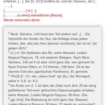
erfahren, […], der [rt. 10,5] kraftlos ist, und der Samanu, der […
… …].
[... ... ... ... ... ...] in [...].
[… … … zu einer] einheitlichen [Masse].
Werde verbunden damit.
1
Beck, Sāmānu, 144 fasst den Teil anders auf: „[… Die
Vo]rwürfe der Kinder der Nut, die Anklage eines jeden
Gottes, [die, die] das Herz [dessen schützen], der tot ist, ⟨ist
gegen dich⟩.“
2
pꜣ jꜣw
: Ein Epitheton des Re; siehe Massart, Leiden
Magical Papyrus, 78, mit weiteren Belegen. Nach Beck,
Sāmānu, 145 ad 4 ist aber nicht ganz klar, wer gemeint ist.
Nach Fischer-Elfert, in: FS Kitchen, 196 Anm. 34 ist der
oberste Gott des ugaritischen Pantheons, El, gemeint.
3
Nw[kꜣ]rꜥ
nṯr-ḥr.j
: D.i. der „obere Gott“
, der Mondgott;
siehe rt. 5,6; vs. 8,2.
4
hrw 26
Am Ende von Z. 1 ist über die Zeile noch
als übrig
gebliebener Teil einer gelöschten Datumsangabe erhalten;
siehe Massart, Leiden Magical Papyrus, 80 Anm. 35a.
5
pgꜣ.twnj
: Die Bedeutung ist nicht ganz klar. Massart,
Leiden Magical Papyrus, 80 Anm. 37 denkt an „exhausted“;