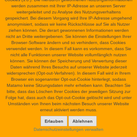
werden zusammen mit Ihrer IP-Adresse an unseren Server
Fragmentgruppe rt. 12–20 (= Massart, Recto §
weitergeleitet und zu Analyse des Nutzungsverhaltens
9)
gespeichert. Bei diesem Vorgang wird Ihre IP-Adresse umgehend
anonymisiert, sodass wir keine Rückschlüsse auf Sie als Nutzer
Fragment rt. 12
ziehen können. Die derart gewonnenen Informationen werden
nicht an Dritte weitergebenen. Sie können die Einstellungen Ihrer
[rt. 12,x+1] [… … …] in ihnen (?).
Browser-Software ändern und so verhindern, dass Cookies
Nicht ich bin es, der dich töten wird.
verwendet werden. In diesem Fall kann es vorkommen, dass Sie
1
Horus ist es, der dich töten wird, durch stechen / stoßen (?)
[in
nicht alle Funktionen unserer Website vollumfänglich nutzen
(?)] dein Herz.
können. Sie können der Speicherung und Verwertung dieser
Re und seine Neunheit sind Zeuge.
Daten während Ihres Besuchs auf unserer Website jederzeit
widersprechen (Opt-out-Verfahren). In diesem Fall wird in Ihrem
Browser ein sogenannter Opt-out-Cookie hinterlegt, sodass
1
ypgdd
: Nach Massart, Leiden Magical Papyrus, 86 Anm. 2
Matamo keine Sitzungsdaten mehr erheben kann. Beachten Sie
eine (sonst unbekannte) Ortsbezeichnung oder ein Verb im
bitte, dass das Löschen Ihrer Cookies der jeweiligen Sitzung zur
Sinne von „in doing something (e.g. in thrusting his sword)
Folge hat, dass auch das Opt-out-Cookie gelöscht wird und unter
m
[
‚in‘] thy heart.“ Letzterer Vorschlag ist plausibler, weil Z.
Umständen von Ihnen beim nächsten Besuch unserer Website
ypgdd
x+2 mit
endet, zu Beginn von Z. x+3 gleich mit
erneut aktiviert werden muss.
ḥꜣ.tj=k
ḥꜣ.tj=k
anschließt, und weil
sonst nicht sinnvoll
damit verknüpft werden kann. Dennoch bleibt die Deutung /
Ergänzung geraten.
Datenschutzeinstellungen verwalten