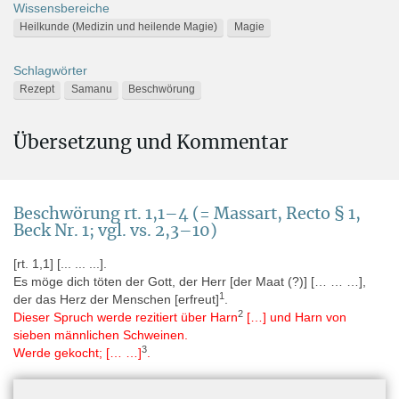
Wissensbereiche
Heilkunde (Medizin und heilende Magie)
Magie
Schlagwörter
Rezept
Samanu
Beschwörung
Alternative Namen
Übersetzung und Kommentar
AMS 28 (= Anastasi manuscrits, für / for pLeiden I 343)
CI 11b (= Cimba, für / for pLeiden I 345)
Aufbewahrungsort
Beschwörung rt. 1,1–4 (= Massart, Recto § 1,
Europa » Niederlande » Leiden » Rijksmuseum van Oudheden
Beck Nr. 1; vgl. vs. 2,3–10)
[rt. 1,1] [... ... ...].
Digitaler Katalog
Es möge dich töten der Gott, der Herr [der Maat (?)] [… … …],
Rijksmuseum van Oudheden, Papyrus Leiden I 343 + I 345 1
1
der das Herz der Menschen [erfreut]
.
2
Dieser Spruch werde rezitiert über Harn
[…] und Harn von
Rijksmuseum van Oudheden, Papyrus Leiden I 343 + I 345 2
sieben männlichen Schweinen.
Rijksmuseum van Oudheden, Papyrus Leiden I 343 + I 345 3
3
Werde gekocht; [… …]
.
Rijksmuseum van Oudheden, Papyrus Leiden I 343 + I 345 4