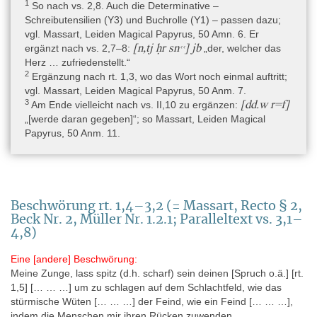
Rijksmuseum van Oudheden, Papyrus Leiden I 343 + I 345 5
1
So nach vs. 2,8. Auch die Determinative –
Schreibutensilien (Y3) und Buchrolle (Y1) – passen dazu;
Rijksmuseum van Oudheden, Papyrus Leiden I 343 + I 345 6
vgl. Massart, Leiden Magical Papyrus, 50 Amn. 6. Er
Rijksmuseum van Oudheden, Papyrus Leiden I 343 + I 345 7
[n,tj ḥr snꜥꜥ] jb
ergänzt nach vs. 2,7–8:
„der, welcher das
Herz … zufriedenstellt.“
Rijksmuseum van Oudheden, Papyrus Leiden I 343 + I 345 8
2
Ergänzung nach rt. 1,3, wo das Wort noch einmal auftritt;
vgl. Massart, Leiden Magical Papyrus, 50 Anm. 7.
3
[dd.w r=f]
Am Ende vielleicht nach vs. II,10 zu ergänzen:
Erwerbsgeschichte
„[werde daran gegeben]“; so Massart, Leiden Magical
Papyrus Leiden I 345 wurde wahrscheinlich Ende Mai oder Juni
Papyrus, 50 Anm. 11.
1827 in Livorno als Teil der Sammlung von Maria Cimba durch
Vermittlung des holländischen Oberstleutnant der Pioniere
(Leutnant-Kolonel und Bauingenieur) Jean Emile Humbert
angekauft (Ankunft der Sammlung in Leiden am 18.12.1827)
(Halbertsma 1995, 87–90; 2003, 98–99). Maria Cimba war die
Beschwörung rt. 1,4–3,2 (= Massart, Recto § 2,
Witwe von Dr. Cimba (†1824), dem Leibarzt von Henry Salt in
Beck Nr. 2, Müller Nr. 1.2.1; Paralleltext vs. 3,1–
Kairo, der wie sein Patron eine ägyptische Sammlung aufgebaut
4,8)
hatte. Erneut durch Vermittlung von Humbert konnte Papyrus
Leiden I 343 um den 25. April 1828, ebenfalls in Livorno, als Teil
Eine [andere] Beschwörung:
der ersten Sammlung von G. Anastasi erworben werden (Ankunft
Meine Zunge, lass spitz (d.h. scharf) sein deinen [Spruch o.ä.] [rt.
in Leiden am 1.1.1829) (Massart 1954, 1; Raven 1992, 7, 8;
1,5] [… … …] um zu schlagen auf dem Schlachtfeld, wie das
Halbertsma 1995, 91–108; 2003, 99–106). Die Papyri wurden
stürmische Wüten [… … …] der Feind, wie ein Feind [… … …],
zuerst durch Museumsdirektor C. J. C. Reuvens unter den
indem die Menschen mir ihren Rücken zuwenden.