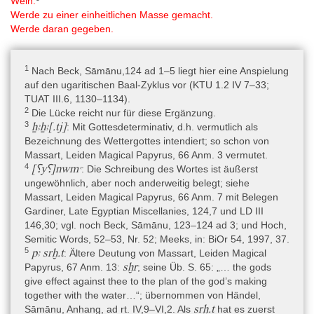
Wein.
Rijksmuseum van Oudheden, Papyrus Leiden I 343 + I 345 8
Werde zu einer einheitlichen Masse gemacht.
Werde daran gegeben.
Autoren
Dr. Marc Brose
1
Nach Beck, Sāmānu,124 ad 1–5 liegt hier eine Anspielung
auf den ugaritischen Baal-Zyklus vor (KTU 1.2 IV 7–33;
TUAT III.6, 1130–1134).
2
Die Lücke reicht nur für diese Ergänzung.
3
ẖꜣẖꜣ[.tj]
: Mit Gottesdeterminativ, d.h. vermutlich als
Bezeichnung des Wettergottes intendiert; so schon von
Massart, Leiden Magical Papyrus, 66 Anm. 3 vermutet.
4
[⸮y⸮]nwmꜥ
: Die Schreibung des Wortes ist äußerst
ungewöhnlich, aber noch anderweitig belegt; siehe
Massart, Leiden Magical Papyrus, 66 Anm. 7 mit Belegen
Gardiner, Late Egyptian Miscellanies, 124,7 und LD III
146,30; vgl. noch Beck, Sāmānu, 123–124 ad 3; und Hoch,
Semitic Words, 52–53, Nr. 52; Meeks, in: BiOr 54, 1997, 37.
5
pꜣ srḫ.t
: Ältere Deutung von Massart, Leiden Magical
sḫr
Papyrus, 67 Anm. 13:
; seine Üb. S. 65: „… the gods
give effect against thee to the plan of the god’s making
together with the water…“; übernommen von Händel,
srḫ.t
Sāmānu, Anhang, ad rt. IV,9–VI,2. Als
hat es zuerst