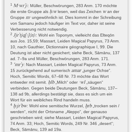
1
Mꜥwrʾjꜣ
: Müller, Beschwörungen, 283 Anm. 170 möchte
ḥꜣw
w
die erste Gruppe als
lesen, weil das Zeichen
an der
mꜥ
Gruppe
ungewöhnlich ist. Dies kommt in der Schreibung
von Samanu jedoch häufiger im Text vor, daher ist seine
Verbesserung nicht notwendig.
2
Jjrʾtjq[ꜣ]⟨n⟩ꜣ
: Wohl ein Toponym, vielleicht das Elteqōn
aus Jos. 15,59; Massart, Leiden Magical Papyrus, 73 Anm.
10, nach Gauthier, Dictionnaire géographique I, 99. Die
Deutung ist aber nicht gesichert; siehe Beck, Sāmānu, 137
ad. 7–9a und Müller, Beschwörungen, 283 Anm. 171.
3
Ꜥmrʾy
: Nach Massart, Leiden Magical Papyrus, 73 Anm.
amar
15 zurückgehend auf sumerisch
„junger Ochse“.
Hoch, Semitic Words, 67–68 Nr. 73 möchte das Wort
ḥlb
ꜥwl
entweder mit semit.
„Milch“ oder
„säugen“
verbinden. Gegen beide Deutungen Beck, Sāmānu, 137–
138 ad 9b, allerdings bestätigt sie, dass es sich um ein
Wort für ein weibliches Rind handeln muss.
4
ḫꜣjrʾbw
ḫrb
: Wohl eine semitische Wurzel,
„trocken sein /
werden“, nicht der Ortsname „Aleppo“, der genauso
geschrieben wird; siehe Massart, Leiden Magical Papyrus,
74 Anm. 33; Hoch, Semitic Words, 249 Nr. 346 „desert“;
Beck, Sāmānu, 139 ad 19a.