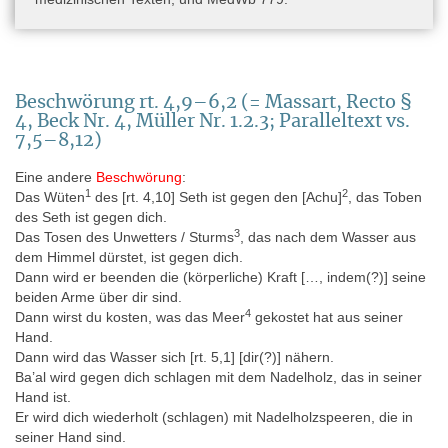
dienst van het Koninkrijk der Nederlanden (Collections of the
National Museums of Antiquities at Leiden C.N.M.A.L., Vol. IX)
(Leiden 1995).
- Halbertsma 2003: R. B. Halbertsma, Scholars, Travellers and
Trade. The pioneer years of the National Museum of Antiquities in
Beschwörung rt. 4,9–6,2 (= Massart, Recto §
Leiden, 1818–40 (London/New York 2003).
4, Beck Nr. 4, Müller Nr. 1.2.3; Paralleltext vs.
7,5–8,12)
- Leemans 1840: C. Leemans, Description raisonée des
monumens égyptiens du Musée d’Antiquités des Pays-Bas à
Eine andere
Beschwörung
:
Leide (Leiden 1840), 111–112 (I 343) und 112–113 (I 345).
1
2
Das Wüten
des [rt. 4,10] Seth ist gegen den [Achu]
, das Toben
- Massy 1887: A. Massy, Études Égyptiennes III, Le Papyrus de
des Seth ist gegen dich.
Leide I 345 (Gand 1887).
3
Das Tosen des Unwetters / Sturms
, das nach dem Wasser aus
dem Himmel dürstet, ist gegen dich.
- Müller 2008: M. Müller, Levantinische Beschwörungen in
Dann wird er beenden die (körperliche) Kraft […, indem(?)] seine
ägyptischer Übersetzung; in: Texte aus der Umwelt des Alten
beiden Arme über dir sind.
Testaments. Neue Folge 4 (Gütersloh 2008), 275–293.
4
Dann wirst du kosten, was das Meer
gekostet hat aus seiner
- Quack 2019: J. F. Quack, Ein vorderasiatisches Götterpaar in
Hand.
ägyptischer Übersetzung, in: Orientalia. Nova Series 88 (1), 2019,
Dann wird das Wasser sich [rt. 5,1] [dir(?)] nähern.
78–82.
Ba’al wird gegen dich schlagen mit dem Nadelholz, das in seiner
Hand ist.
- Raven 1992: M. J. Raven, Numbering Systems in the Egyptian
Er wird dich wiederholt (schlagen) mit Nadelholzspeeren, die in
Department of the Rijksmuseum van Oudheden at Leiden, in:
seiner Hand sind.
Oudheidkundige Mededelingen uit het Rijksmuseum van