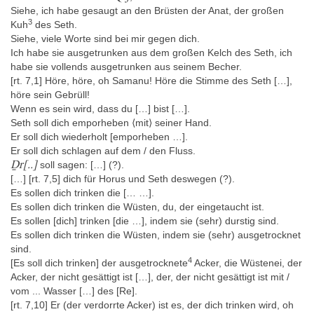
Siehe, ich habe gesaugt an den Brüsten der Anat, der großen
3
Kuh
des Seth.
Siehe, viele Worte sind bei mir gegen dich.
Ich habe sie ausgetrunken aus dem großen Kelch des Seth, ich
habe sie vollends ausgetrunken aus seinem Becher.
[rt. 7,1] Höre, höre, oh Samanu! Höre die Stimme des Seth […],
höre sein Gebrüll!
Wenn es sein wird, dass du […] bist […].
Seth soll dich emporheben ⟨mit⟩ seiner Hand.
Er soll dich wiederholt [emporheben …].
Er soll dich schlagen auf dem / den Fluss.
Ḏr[..]
soll sagen: […] (?).
[…] [rt. 7,5] dich für Horus und Seth deswegen (?).
Es sollen dich trinken die [… …].
Es sollen dich trinken die Wüsten, du, der eingetaucht ist.
Es sollen [dich] trinken [die …], indem sie (sehr) durstig sind.
Es sollen dich trinken die Wüsten, indem sie (sehr) ausgetrocknet
sind.
4
[Es soll dich trinken] der ausgetrocknete
Acker, die Wüstenei, der
Acker, der nicht gesättigt ist […], der, der nicht gesättigt ist mit /
vom ... Wasser […] des [Re].
[rt. 7,10] Er (der verdorrte Acker) ist es, der dich trinken wird, oh