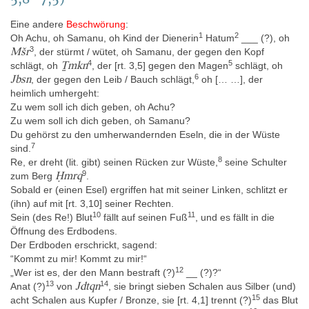
enthalten (Massart 1954, 6–7; Beck 2015, 99 mit Anm. 323). Der
Papyrus enthält auf dem Recto 28 Kolumnen (I 343: 7; I 345: 21)
Eine andere
Beschwörung
:
Text mit je 12 bis 14 Zeilen, auf dem Verso 25 Kolumnen (I 343: 6;
1
2
Oh Achu, oh Samanu, oh Kind der Dienerin
Hatum
___ (?), oh
I 345: 19) mit 10 bis 12 Zeilen. Die Oberkante des Recto ist die
3
Mšr
, der stürmt / wütet, oh Samanu, der gegen den Kopf
Unterkante des Verso, die Texte auf Recto und Verso fangen an
4
5
Ṯmkn
schlägt, oh
, der [rt. 3,5] gegen den Magen
schlägt, oh
der gleichen Schmalseite der Rolle an. Die durchschnittliche
6
Jbsn
, der gegen den Leib / Bauch schlägt,
oh [… …], der
Kolumnenbreite ist 16,7 cm, schwankt aber erheblich: Kol. vs. 8
heimlich umhergeht:
misst nur 6,5 cm, Kol. rt. 21 dagegen 34,2 cm (Beck 2015, 99 mit
Zu wem soll ich dich geben, oh Achu?
Anm. 326). Der Papyrus ist im Bereich I 345 teilweise sehr
Zu wem soll ich dich geben, oh Samanu?
fragmentiert: Von Kol. rt. 11–27 (= vs. 8–25) sind nur noch ein
Du gehörst zu den umherwandernden Eseln, die in der Wüste
mehr oder weniger hoher Ober- und Unterstreifen (oder nur eines
7
sind.
von beiden) vorhanden, in der Mitte klafft eine große bis sehr
8
Re, er dreht (lit. gibt) seinen Rücken zur Wüste,
seine Schulter
große Lücke, so dass insgesamt nur etwa zwei Fünftel der
9
Ḥmrq
zum Berg
.
gesamten Textmenge erhalten sind. Am Beginn von Blatt / Kol. rt.
Sobald er (einen Esel) ergriffen hat mit seiner Linken, schlitzt er
1 (= I 343) fehlt etwa ein Drittel jeder Textzeile. „Die oberen und
(ihn) auf mit [rt. 3,10] seiner Rechten.
unteren Ränder sind oft gebrochen. Partiell ist die Tinte stark
10
11
Sein (des Re!) Blut
fällt auf seinen Fuß
, und es fällt in die
abgerieben und der Papyrus sehr nachgedunkelt. In einigen
Öffnung des Erdbodens.
Bereichen glänzt die Oberfläche der Handschrift wohl infolge
Der Erdboden erschrickt, sagend:
einer Altrestaurierung“ (Beck 2015, 99). Es gibt auch eine antike
“Kommt zu mir! Kommt zu mir!“
Reparatur: Auf der Vorderseite, Kol. 4 (entspricht vs. 3), wurde ein
12
„Wer ist es, der den Mann bestraft (?)
__ (?)?“
Streifen Papyrus über den Text hinweggeklebt, um einen Riss zu
13
14
Jdtqn
Anat (?)
von
, sie bringt sieben Schalen aus Silber (und)
schließen (Leemans 1840, 112).
15
acht Schalen aus Kupfer / Bronze, sie [rt. 4,1] trennt (?)
das Blut