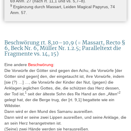
69 Anm. 27 (nach rt. 11,1 und vs. 5,7–8).
9
Ergänzung durch Massart, Leiden Magical Papyrus, 74
Anm. 57.
Beschwörung rt. 8,10–10,9 (= Massart, Recto §
6, Beck Nr. 6, Müller Nr. 1.2.5; Paralleltext die
Fragmente vs. 14, 15)
Eine andere
Beschwörung
:
Die Vorwürfe der Götter sind gegen den Achu, die Vorwürfe [der
Götter sind gegen] den, der eingetaucht ist, ihre Vorwürfe, indem
[sie (?) …] …, die Vorwürfe der Kinder der Nut, ⟨gegen⟩ die
Anklagen jeglichen Gottes, die, die schützen das Herz dessen,
1
2
der Tod ist,
seit der älteste Sohn des Re Hand an den „Alten“
gelegt hat, der die Berge trug, der [rt. 9,1] begattete wie ein
Wildstier.
Dann wird er den Mund des Samanu ausreißen.
Dann wird er seine zwei Lippen ausreißen, und seine Anklage, die
an sein Herz herangetreten ist.
(Seine) zwei Hände werden sie herausreißen.