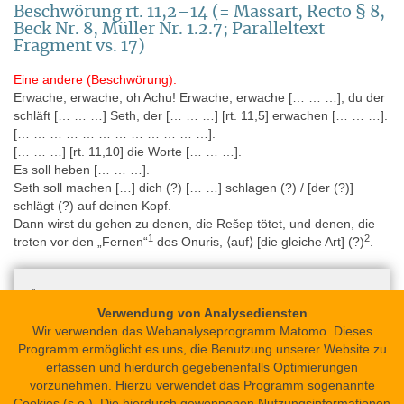
Beschwörung rt. 11,2–14 (= Massart, Recto § 8,
Beck Nr. 8, Müller Nr. 1.2.7; Paralleltext
Fragment vs. 17)
Eine andere (Beschwörung):
Erwache, erwache, oh Achu! Erwache, erwache [… … …], du der
schläft [… … …] Seth, der [… … …] [rt. 11,5] erwachen [… … …].
[… … … … … … … … … … … …].
[… … …] [rt. 11,10] die Worte [… … …].
Es soll heben [… … …].
Seth soll machen […] dich (?) [… …] schlagen (?) / [der (?)]
schlägt (?) auf deinen Kopf.
Dann wirst du gehen zu denen, die Rešep tötet, und denen, die
1
2
treten vor den „Fernen“
des Onuris, ⟨auf⟩ [die gleiche Art] (?)
.
1
pꜣ wꜣ.y
: Bedeutung unklar; siehe Massart, Leiden Magical
Verwendung von Analysediensten
Papyrus, 84 Anm. 14.
2
Wir verwenden das Webanalyseprogramm Matomo. Dieses
Vorschlag Massart, Leiden Magical Papyrus 84 Anm. 15.
Programm ermöglicht es uns, die Benutzung unserer Website zu
erfassen und hierdurch gegebenenfalls Optimierungen
vorzunehmen. Hierzu verwendet das Programm sogenannte
Cookies (s.o.). Die hierdurch gewonnenen Nutzungsinformationen