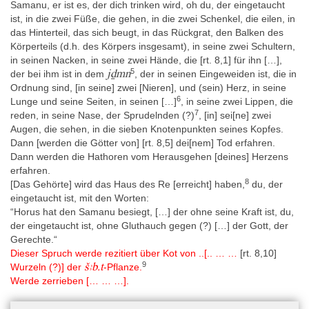
Samanu, er ist es, der dich trinken wird, oh du, der eingetaucht
ist, in die zwei Füße, die gehen, in die zwei Schenkel, die eilen, in
das Hinterteil, das sich beugt, in das Rückgrat, den Balken des
Körperteils (d.h. des Körpers insgesamt), in seine zwei Schultern,
in seinen Nacken, in seine zwei Hände, die [rt. 8,1] für ihn […],
5
jḏmn
der bei ihm ist in dem
, der in seinen Eingeweiden ist, die in
Ordnung sind, [in seine] zwei [Nieren], und (sein) Herz, in seine
6
Lunge und seine Seiten, in seinen […]
, in seine zwei Lippen, die
7
reden, in seine Nase, der Sprudelnden (?)
, [in] sei[ne] zwei
Augen, die sehen, in die sieben Knotenpunkten seines Kopfes.
Dann [werden die Götter von] [rt. 8,5] dei[nem] Tod erfahren.
Dann werden die Hathoren vom Herausgehen [deines] Herzens
erfahren.
8
[Das Gehörte] wird das Haus des Re [erreicht] haben,
du, der
eingetaucht ist, mit den Worten:
“Horus hat den Samanu besiegt, […] der ohne seine Kraft ist, du,
der eingetaucht ist, ohne Gluthauch gegen (?) […] der Gott, der
Gerechte.“
Dieser Spruch werde rezitiert über Kot von ..[.. … …
[rt. 8,10]
9
šꜣb.t
Wurzeln (?)] der
-Pflanze.
Werde zerrieben [… … …].