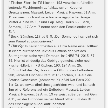
sein könnte. Chabas erkennt in I 343 und I 345 dieselbe
7
Fischer-Elfert, in: FS Kitchen, 193 verweist auf ähnlich
Schreiberhand und denselben Inhalt, aber nennt es nicht dieselbe
lautende Fluchformeln auf akkadischen Kudurru-
Schriftrolle (Nachdruck Chabas 1902, 142). Die erste vollständige
Grenzsteinen. Massart, Leiden Magical Papyrus, 61 Anm.
Edition mit hieroglyphischer Transliteration, Übersetzung,
11 verweist noch auf verschiedene ägyptische Belege:
Kommentar und unter Beigabe von Fotografien legte Massart
Mutter & Kind vs. 6,7 und Pap. Mag. Harris 6,2. Beck,
1954 vor, wobei die hieroglyphische Transliteration von Gardiner
Sāmānu, 117 Anm. 7 nennt noch den Festkalender von
stammt, der sie 1905 (oder zwischen 1905 und 1907) anfertigte.
Edfu.
Der „Grundriss der Medizin“ (von Deines – Grapow – Westendorf
8
Beck, Sāmānu, 117 ad 8–9: „Der Sonnengott scheint sich
1958 I + II; Grapow 1958) berücksichtige nur die
zum Kampf zu positionieren.“
Rezeptanweisungen am Ende der Beschwörungen sowie die
9
Ḥmꜥrʾqꜣ
: In Keilschrifttexten aus Ebla Name eine Gottheit,
wenigen erhaltenen medizinischen Rezepte (Frgm. rt. 26),
in einem hurritischen Text aus Hattuša der Sitz des
ebenso die nachfolgenden Arbeiten zur Medizin (Bardinet 1995,
Sturmgottes; siehe Ayali-Darshan, in: JNES 74, 2015, 87–
Westendorf 1999). Anthologien von ägyptischen magischen
89. Hier ist eindeutig das Gebirge gemeint; siehe noch
Texten (Borghouts 1978; Fischer-Elfert 2005) enthalten in ihren
Fischer-Elfert, in: FS Kitchen, 193, 194 Anm. 25.
Übersetzungen nur die besonders gut erhaltenen magischen
10
Zum Blut des Re, dass in die Öffnung des Erdbodens
Texte. Eine fotomontierte Reproduktion des gesamten erhaltenen
fällt, verweist Fischer-Elfert, in: FS Kitchen, 194 auf die
Papyrus hat Enmarch 2005, 4 vorgenommen. Übersetzungen mit
Astarte-Geschichte (pAmherst IX+ pBibl.Nat.Paris 202
Kommentar, die nur die Samanu-/Achu-Beschwörungen
1,x+3), wo etwas ähnliches geschildert wird, und ist nach
berücksichtigen, geben Händel 2007 (unveröffentlicht) und Müller
ihm eine Referenz auf ein Erdbeben. Massart, Leiden
2008. Eine Neubearbeitung mit Transliteration, Transkription,
Magical Papyrus, 62 Anm. 19 verweist außerdem auf Gen
Übersetzung und Kommentar bietet jetzt Beck 2015, aber
4,11, wo der Erdboden seinen Mund öffnet, um das Blut
wiederum nur die Samanu-/Achu-Texte. Eine Neuedition des
des erschlagenen Abel aufzunehmen.
gesamten Papyrus (Fotografien, hieroglyphische Transliteration,
11