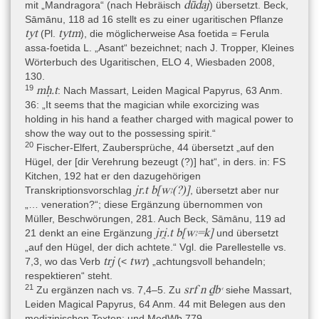
dūdaj
mit „Mandragora“ (nach Hebräisch
) übersetzt. Beck,
Erläuterungen (Berlin 1958).
Sāmānu, 118 ad 16 stellt es zu einer ugaritischen Pflanze
- Enmarch 2005: R. Enmarch, The Dialoque of Ipuwer and the
tyt
tytm
(Pl.
), die möglicherweise Asa foetida = Ferula
Lord of the All (Oxford 2005), 2–5.
assa-foetida L. „Asant“ bezeichnet; nach J. Tropper, Kleines
Wörterbuch des Ugaritischen, ELO 4, Wiesbaden 2008,
- Fischer-Elfert 2005: H.-W. Fischer-Elfert, Altägyptische
130.
Zaubersprüche (Stuttgart 2005), 50–52, 138–139 (Nr. 18); 82–83,
19
mḥ.t
: Nach Massart, Leiden Magical Papyrus, 63 Anm.
153 (Nr. 68).
36: „It seems that the magician while exorcizing was
- Fischer-Elfert 2011: H.-W. Fischer-Elfert, Sāmānu on the Nile:
holding in his hand a feather charged with magical power to
The Transfer of a Near Eastern Demon and Magico-Medical
show the way out to the possessing spirit.“
Concept into New Kingdom Egypt; in: M. Coller – S. Snape
20
Fischer-Elfert, Zaubersprüche, 44 übersetzt „auf den
(Hrsg.), Ramesside Studies in Honour of K. A. Kitchen (Bolton
Hügel, der [dir Verehrung bezeugt (?)] hat“, in ders. in: FS
2011), 189–198.
Kitchen, 192 hat er den dazugehörigen
jr.t b[wꜣ(?)]
Transkriptionsvorschlag
, übersetzt aber nur
- Grapow 1958: H. Grapow, Grundriss der Medizin der alten
„… veneration?“; diese Ergänzung übernommen von
Ägypter. V. Die medizinischen Texte in hieroglyphischer
Müller, Beschwörungen, 281. Auch Beck, Sāmānu, 119 ad
Umschreibung autographiert (Berlin 1958).
jri̯.t b[wꜣ=k]
21 denkt an eine Ergänzung
und übersetzt
- Händel 2007: K. Händel, Die Sāmānu-Beschwörungen aus
„auf den Hügel, der dich achtete.“ Vgl. die Parellestelle vs.
Mesopotamien und Ägypten (unveröffentlichte Magisterarbeit)
trj
twr
7,3, wo das Verb
(<
) „achtungsvoll behandeln;
(Leipzig 2007).
respektieren“ steht.
21
srf n ḏbꜥ
Zu ergänzen nach vs. 7,4–5. Zu
siehe Massart,
- Halbertsma 1995: R. B. Halbertsma, Le solitaire des ruines. De
Leiden Magical Papyrus, 64 Anm. 44 mit Belegen aus den
archeologische reizen van Jean Emile Humbert (1771–1839) in
medizinischen Texten; und MedWb 779.