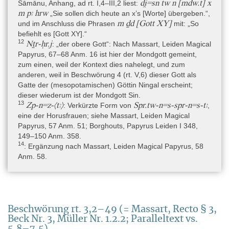
di̯=sn tw n [mdw.t] x
Sāmānu, Anhang, ad rt. I,4–III,2 liest:
Benutzung war, dass er zumindest eine antike Reparatur
m pꜣ hrw
„Sie sollen dich heute an x’s [Worte] übergeben.“,
aufweist.
m ḏd [Gott XY]
und im Anschluss die Phrasen
mit: „So
befiehlt es [Gott XY].“
12
Nṯr-ḥr.j
: „der obere Gott“: Nach Massart, Leiden Magical
Material
Papyrus, 67–68 Anm. 16 ist hier der Mondgott gemeint,
Organisch » Faser, Pflanzliche und Tierische » Papyrus
zum einen, weil der Kontext dies nahelegt, und zum
anderen, weil in Beschwörung 4 (rt. V,6) dieser Gott als
Gatte der (mesopotamischen) Göttin Ningal erscheint;
Objekttyp
dieser wiederum ist der Mondgott Sin.
Artefakt » Schriftmedien » Schriftrolle
13
Zp-n=z-⟨tꜣ⟩
Spr.tw-n=s-spr-n=s-tꜣ
: Verkürzte Form von
,
eine der Horusfrauen; siehe Massart, Leiden Magical
Technische Daten
Papyrus, 57 Anm. 51; Borghouts, Papyrus Leiden I 348,
Obwohl aus unterschiedlichen Privatsammlungen angekauft,
149–150 Anm. 358.
passen pLeiden I 343 und I 345 in Kol. rt. 7 unmittelbar
14
: Ergänzung nach Massart, Leiden Magical Papyrus, 58
aneinander. Die Rolle war ursprünglich etwa 518+x cm lang und
Anm. 58.
19,5 bis 20 cm hoch; der Anfang fehlt, das Ende ist erhalten
(Massart 1954, 1–2; Beck 2015, 98). Der Papyrus ist aktuell in
acht Frames verglast (I 343: 3 Frames; I 345: 5 Frames). Die
Fasern der Vorderseite sind horizontal, die der Rückseite vertikal
(Beck 2015, 98). Es liegt ein Palimpsest vor, aber möglicherweise
Beschwörung rt. 3,2–49 (= Massart, Recto § 3,
gehören die Beschwörungen vs. 4,9–5,8 und vs. 9,1–10,2 zur
Beck Nr. 3, Müller Nr. 1.2.2; Paralleltext vs.
Originalbeschriftung, weil sie keine Spuren einer Textlöschung
5,8–7,5)