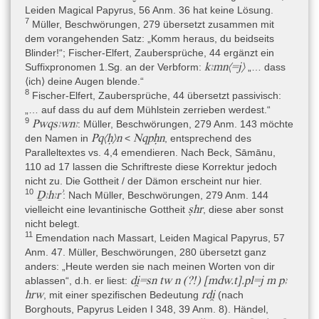
Wirksamkeit eines Amulettes (rt. 27,7–28) und verschiedene
Leiden Magical Papyrus, 56 Anm. 36 hat keine Lösung.
kleine Beschwörungen (vs. 25). Außerdem sind wenige
7
Müller, Beschwörungen, 279 übersetzt zusammen mit
medizinische Rezepte, in Fragmenten, enthalten (rt. 26,3–12).
dem vorangehenden Satz: „Komm heraus, du beidseits
Die Überschrift der Handschrift ist nicht erhalten, die
Blinder!“; Fischer-Elfert, Zaubersprüche, 44 ergänzt ein
k.t šnt
Beschwörungen beginnen meist mit
„andere
kꜣmn⟨=j⟩
Suffixpronomen 1.Sg. an der Verbform:
„… dass
k.t
Beschwörung“ oder nur
„andere“ (vgl. Beck 2015, 99–100).
⟨ich⟩ deine Augen blende.“
8
Fischer-Elfert, Zaubersprüche, 44 übersetzt passivisch:
„… auf dass du auf dem Mühlstein zerrieben werdest.“
Ursprünglicher Verwendungskontext
9
Pwqsꜣwnꜣ
: Müller, Beschwörungen, 279 Anm. 143 möchte
Möglicherweise stammt der Papyrus aus einer memphitischen
Pq⟨ḥ⟩n
Nqpḥn
den Namen in
<
, entsprechend des
Bibliothek eines Magiers, unter der Voraussetzung, dass er mit
Paralleltextes vs. 4,4 emendieren. Nach Beck, Sāmānu,
pLeiden I 344 zusammenaufgerollt gefunden wurde (s. oben bei
110 ad 17 lassen die Schriftreste diese Korrektur jedoch
Herkunft) und beide Papyri zur gleichen Bibliothek wie die
nicht zu. Die Gottheit / der Dämon erscheint nur hier.
vielleicht zusammen gefundenen Papyri Leiden I 346–349
10
Ḏꜣhꜣrʾ
: Nach Müller, Beschwörungen, 279 Anm. 144
gehörten. Hierfür spricht, dass die Papyri I 346–349 nicht nur
ṣhr
vielleicht eine levantinische Gottheit
, diese aber sonst
magische, sondern auch literarische Texte enthielten; I 343+345
nicht belegt.
enthält magische und medizinische Texte, I 344 einen Hymnus
11
Emendation nach Massart, Leiden Magical Papyrus, 57
und die „Admonitions“ (siehe die Diskussion bei Enmarch 2005:
Anm. 47. Müller, Beschwörungen, 280 übersetzt ganz
3–5; Raven 2012, 80–83). Relevant für den Verwendungskontext,
anders: „Heute werden sie nach meinen Worten von dir
aber nicht eindeutig einschätzbar, sind die Tatsachen, dass die
di̯=sn tw n (?!) [mdw.t].pl=j m pꜣ
ablassen“, d.h. er liest:
magischen Texte auf einem wiederverwendeten Papyrus
hrw
rdi̯
, mit einer spezifischen Bedeutung
(nach
geschrieben wurden, obwohl der ursprüngliche Text auch
Borghouts, Papyrus Leiden I 348, 39 Anm. 8). Händel,
magisch gewesen sein kann, und dass die Rolle so lange in