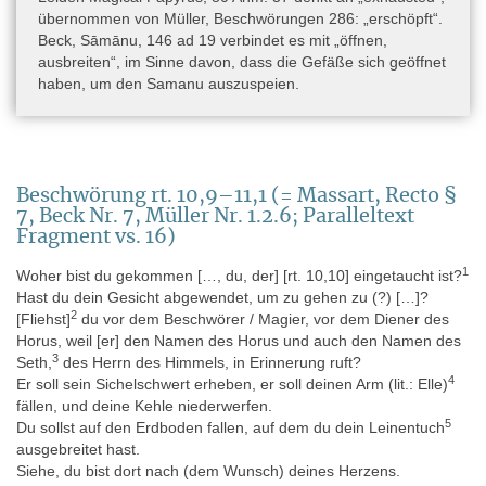
übernommen von Müller, Beschwörungen 286: „erschöpft“.
Beck, Sāmānu, 146 ad 19 verbindet es mit „öffnen,
ausbreiten“, im Sinne davon, dass die Gefäße sich geöffnet
haben, um den Samanu auszuspeien.
Beschwörung rt. 10,9–11,1 (= Massart, Recto §
7, Beck Nr. 7, Müller Nr. 1.2.6; Paralleltext
Fragment vs. 16)
1
Woher bist du gekommen […, du, der] [rt. 10,10] eingetaucht ist?
Hast du dein Gesicht abgewendet, um zu gehen zu (?) […]?
2
[Fliehst]
du vor dem Beschwörer / Magier, vor dem Diener des
Horus, weil [er] den Namen des Horus und auch den Namen des
3
Seth,
des Herrn des Himmels, in Erinnerung ruft?
4
Er soll sein Sichelschwert erheben, er soll deinen Arm (lit.: Elle)
fällen, und deine Kehle niederwerfen.
5
Du sollst auf den Erdboden fallen, auf dem du dein Leinentuch
ausgebreitet hast.
Siehe, du bist dort nach (dem Wunsch) deines Herzens.