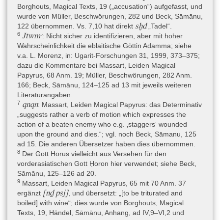
Borghouts, Magical Texts, 19 („accusation“) aufgefasst, und
wurde von Müller, Beschwörungen, 282 und Beck, Sāmānu,
sḫd
122 übernommen. Vs. 7,10 hat direkt
„Tadel“.
6
Jtwmꜥ
: Nicht sicher zu identifizieren, aber mit hoher
Wahrscheinlichkeit die eblaitische Göttin Adamma; siehe
v.a. L. Morenz, in: Ugarit-Forschungen 31, 1999, 373–375;
dazu die Kommentare bei Massart, Leiden Magical
Papyrus, 68 Anm. 19; Müller, Beschwörungen, 282 Anm.
166; Beck, Sāmānu, 124–125 ad 13 mit jeweils weiteren
Literaturangaben.
7
qnqn
: Massart, Leiden Magical Papyrus: das Determinativ
„suggests rather a verb of motion which expresses the
action of a beaten enemy who e.g. ‚staggers‘ wounded
upon the ground and dies.“; vgl. noch Beck, Sāmanu, 125
ad 15. Die anderen Übersetzer haben dies übernommen.
8
Der Gott Horus vielleicht aus Versehen für den
vorderasiatischen Gott Ḥoron hier verwendet; siehe Beck,
Sāmānu, 125–126 ad 20.
9
Massart, Leiden Magical Papyrus, 65 mit 70 Anm. 37
[nḏ psi̯]
ergänzt
, und übersetzt: „[to be triturated and
boiled] with wine“; dies wurde von Borghouts, Magical
Texts, 19, Händel, Sāmānu, Anhang, ad IV,9–VI,2 und