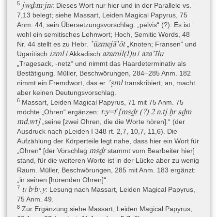
5
jwḏꜣmꜥjnꜣ
: Dieses Wort nur hier und in der Parallele vs.
7,13 belegt; siehe Massart, Leiden Magical Papyrus, 75
Anm. 44; sein Übersetzungsvorschlag: „pelvis“ (?). Es ist
wohl ein semitisches Lehnwort; Hoch, Semitic Words, 48
’ūzmejā’ōt
Nr. 44 stellt es zu Hebr.
„Knoten; Fransen“ und
izml
azamil(l)u
aza’īlu
Ugaritisch
/ Akkadisch
/
„Tragesack, -netz“ und nimmt das Haardeterminativ als
Bestätigung. Müller, Beschwörungen, 284–285 Anm. 182
’ṣml
nimmt ein Fremdwort, das er
transkribiert, an, macht
aber keinen Deutungsvorschlag.
6
Massart, Leiden Magical Papyrus, 71 mit 75 Anm. 75
tꜣy=f [msḏr (?) 2 n.tj ḥr sḏm
möchte „Ohren“ ergänzen:
md.wt]
„seine [zwei Ohren, die die Worte hören].“ (der
Ausdruck nach pLeiden I 348 rt. 2,7, 10,7, 11,6). Die
Aufzählung der Körperteile legt nahe, dass hier ein Wort für
msḏr
„Ohren“ [der Vorschlag
stammt vom Bearbeiter hier]
stand, für die weiteren Worte ist in der Lücke aber zu wenig
Raum. Müller, Beschwörungen, 285 mit Anm. 183 ergänzt:
„in seinen [hörenden Ohren]“.
7
tꜣ bꜥbꜥ.y
: Lesung nach Massart, Leiden Magical Papyrus,
75 Anm. 49.
8
Zur Ergänzung siehe Massart, Leiden Magical Papyrus,