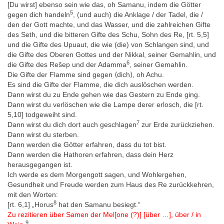
[Du wirst] ebenso sein wie das, oh Samanu, indem die Götter
Oudheden te Leiden 72, 1992, 7–14.
5
gegen dich handeln
, (und auch) die Anklage / der Tadel, die /
- Raven 2012: M. J. Raven, Egyptian Magic. The Quest for
den der Gott machte, und das Wasser, und die zahlreichen Gifte
Thoth’s Book of Secrets (Kairo/New York 2012), 78–83.
des Seth, und die bitteren Gifte des Schu, Sohn des Re, [rt. 5,5]
und die Gifte des Upuaut, die wie (die) von Schlangen sind, und
- Westendorf 1999: W. Westendorf, Handbuch der altägyptischen
die Gifte des Oberen Gottes und der Nikkal, seiner Gemahlin, und
Medizin, Handbuch der Orientalistik I 36,1 (Leiden/Boston/Köln
6
die Gifte des Rešep und der Adamma
, seiner Gemahlin.
1999), 66–68.
Die Gifte der Flamme sind gegen ⟨dich⟩, oh Achu.
Eine vollständige Bibliographie finden Sie
hier
.
Es sind die Gifte der Flamme, die dich auslöschen werden.
Dann wirst du zu Ende gehen wie das Gestern zu Ende ging.
Dann wirst du verlöschen wie die Lampe derer erlosch, die [rt.
Online-Ressourcen
5,10] todgeweiht sind.
Rijksmuseum van Oudheden, Papyrus Leiden I 343 + I 345 1
7
Dann wirst du dich dort auch geschlagen
zur Erde zurückziehen.
Dann wirst du sterben.
Rijksmuseum van Oudheden, Papyrus Leiden I 343 + I 345 2
Dann werden die Götter erfahren, dass du tot bist.
Rijksmuseum van Oudheden, Papyrus Leiden I 343 + I 345 3
Dann werden die Hathoren erfahren, dass dein Herz
herausgegangen ist.
Rijksmuseum van Oudheden, Papyrus Leiden I 343 + I 345 4
Ich werde es dem Morgengott sagen, und Wohlergehen,
Rijksmuseum van Oudheden, Papyrus Leiden I 343 + I 345 5
Gesundheit und Freude werden zum Haus des Re zurückkehren,
mit den Worten:
Rijksmuseum van Oudheden, Papyrus Leiden I 343 + I 345 6
8
[rt. 6,1] „Horus
hat den Samanu besiegt.“
Rijksmuseum van Oudheden, Papyrus Leiden I 343 + I 345 7
Zu rezitieren über Samen der Mel[one (?)] [über …], über / in
9