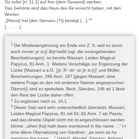
Du sollst [rt. 11,1] auf ihm (dem Gewand) sterben.
Das Gehörte wird das Haus des Re erreicht haben, mit den
Worten:
6
„[Horus] hat [den Samanu (?)] besiegt […].“
[... ... ...].
1
Die Mindestergänzung am Ende von Z. 9, weil es sonst
pꜣ n.tj hrp
auch immer
heißt (vgl. die vorangehenden
Beschwörungen); so bereits Massart, Leiden Magical
Papyrus, 81 Anm. 1. Weitere Vorschläge zur Ergänzung der
[pꜣ Sꜣ~mꜥ~nꜣ pꜣ n.tj]
Lücke (Massart a.a.O.
; und Müller,
Beschwörungen, 286 Anm. 187 [gegen Massart; eine
weitere Frage an den mit anderem Namen angesprochen
Dämon]) sind zu spekulativ. Beck, Sāmānu, 148 ad 1 lässt
den Rest der Lücke daher offen.
2
Zu ergänzen nach vs. 16,1.
3
Dieser Satz wird sehr unterschiedlich übersetzt; Massart,
Leiden Magical Papyrus, 81 mit 81–82 Anm. 7 als Passiv,
m
weil das direkte Objekt nicht mit
angeschlossen werden
könne: „when [he] hath been mentioned in the name …“ (+
eine ältere Übersetzung von Gardiner: „as soon as he
mentions the name …“ [aktiv]); Händel, Sāmānu, Anhang,