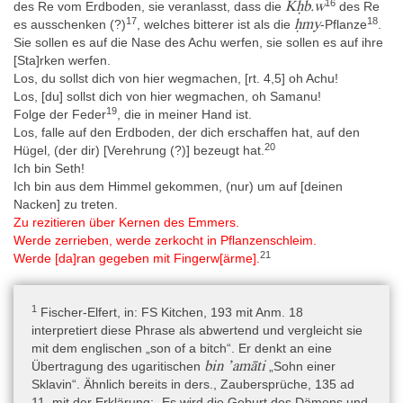
16
Kḥb.w
des Re vom Erdboden, sie veranlasst, dass die
des Re
17
18
ḥmy
es ausschenken (?)
, welches bitterer ist als die
-Pflanze
.
Schrift
Sie sollen es auf die Nase des Achu werfen, sie sollen es auf ihre
Hieratisch
[Sta]rken werfen.
Los, du sollst dich von hier wegmachen, [rt. 4,5] oh Achu!
Los, [du] sollst dich von hier wegmachen, oh Samanu!
Die Leserichtung ist beidseitig von rechts nach links. Beide
19
Folge der Feder
, die in meiner Hand ist.
Papyrussegmente weisen auf Vorder- wie Rückseite dieselbe
Los, falle auf den Erdboden, der dich erschaffen hat, auf den
Handschrift auf (Chabas 1853–1862, 66). Rubren wurden zur
20
Hügel, (der dir) [Verehrung (?)] bezeugt hat.
Einleitung von neuen Texten sowie zur Markierung von
Ich bin Seth!
Handlungsanweisungen verwendet. Verspunkte finden sich nur
Ich bin aus dem Himmel gekommen, (nur) um auf [deinen
auf dem Recto. Ein Absatzwechsel, der sich durch eine verkürzte
Nacken] zu treten.
Zeile und einen Neuanfang auf der nächsten Zeile auszeichnet,
Zu rezitieren über Kernen des Emmers.
findet sich nur in Kol. rt. 12.x+3, während in Kol. rt. 17.x+2 ein
Werde zerrieben, werde zerkocht in Pflanzenschleim.
Absatzwechsel einmal durch die Hieroglyphe "Pause/Ende"
21
Werde [da]ran gegeben mit Fingerw[ärme].
markiert wird. Die letzte Kolumne auf der Vorderseite (rt. 28) zählt
nur 5 Zeilen, die letzte Kolumne auf der Rückseite (vs. 25) endet
nach 4 Zeilen mit "eine weitere (Beschwörung)", die aber nicht
1
Fischer-Elfert, in: FS Kitchen, 193 mit Anm. 18
mehr kopiert wurde. „Die Schrift ist in einer schönen, einheitlichen
interpretiert diese Phrase als abwertend und vergleicht sie
Hand verfasst worden“ (Beck 2015, 98).
mit dem englischen „son of a bitch“. Er denkt an eine
bin ’amāti
Übertragung des ugaritischen
„Sohn einer
Sklavin“. Ähnlich bereits in ders., Zaubersprüche, 135 ad
Sprache
11, mit der Erklärung: „Es wird die Geburt des Dämons und