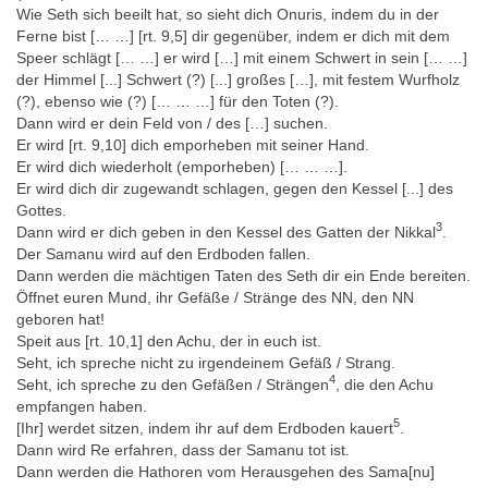
Wie Seth sich beeilt hat, so sieht dich Onuris, indem du in der
Ferne bist [… …] [rt. 9,5] dir gegenüber, indem er dich mit dem
Speer schlägt [… …] er wird […] mit einem Schwert in sein [… …]
der Himmel [...] Schwert (?) [...] großes […], mit festem Wurfholz
(?), ebenso wie (?) [… … …] für den Toten (?).
Dann wird er dein Feld von / des […] suchen.
Er wird [rt. 9,10] dich emporheben mit seiner Hand.
Er wird dich wiederholt (emporheben) [… … …].
Er wird dich dir zugewandt schlagen, gegen den Kessel [...] des
Gottes.
3
Dann wird er dich geben in den Kessel des Gatten der Nikkal
.
Der Samanu wird auf den Erdboden fallen.
Dann werden die mächtigen Taten des Seth dir ein Ende bereiten.
Öffnet euren Mund, ihr Gefäße / Stränge des NN, den NN
geboren hat!
Speit aus [rt. 10,1] den Achu, der in euch ist.
Seht, ich spreche nicht zu irgendeinem Gefäß / Strang.
4
Seht, ich spreche zu den Gefäßen / Strängen
, die den Achu
empfangen haben.
5
[Ihr] werdet sitzen, indem ihr auf dem Erdboden kauert
.
Dann wird Re erfahren, dass der Samanu tot ist.
Dann werden die Hathoren vom Herausgehen des Sama[nu]