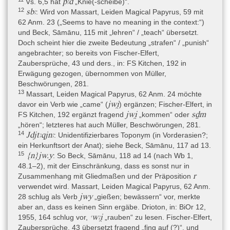
pꜣd
Vs. 6,5 hat
„Knie(-scheibe)“.
Transkription, Übersetzung und Kommentar) stammt von S. Beck
12
sbꜣ
: Wird von Massart, Leiden Magical Papyrus, 59 mit
(2018).
62 Anm. 23 („Seems to have no meaning in the context:“)
und Beck, Sāmānu, 115 mit „lehren“ / „teach“ übersetzt.
Doch scheint hier die zweite Bedeutung „strafen“ / „punish“
Editionen
angebrachter; so bereits von Fischer-Elfert,
- Beck 2018: S. Beck, Exorcism, Illness and Demons in an Ancient
Zaubersprüche, 43 und ders., in: FS Kitchen, 192 in
Near Eastern Context. The Egyptian magical Papyrus Leiden I
Erwägung gezogen, übernommen von Müller,
343 + 345, PALMA: Papers on Archaeology of the Leiden
Beschwörungen, 281.
Museum of Antiquities 18 (Leiden 2018).
13
Massart, Leiden Magical Papyrus, 62 Anm. 24 möchte
jwi̯
davor ein Verb wie „came“ (
) ergänzen; Fischer-Elfert, in
- Leemans 1842–1845: C. Leemans, Monuments égyptiens du
jwi̯
sḏm
FS Kitchen, 192 ergänzt fragend
„kommen“ oder
Musée d’Antiquités des Pay-Bas à Leide. Partie 1: Monuments de
„hören“; letzteres hat auch Müller, Beschwörungen, 281.
la religion et du culte public et privée (Leiden 1842–1845), I: 61,
14
Jdjtꜣqjnꜣ
: Unidentifizierbares Toponym (in Vorderasien?;
II: 2, Taf. 98–104, 126–138.
ein Herkunftsort der Anat); siehe Beck, Sāmānu, 117 ad 13.
- Massart 1954: A. Massart, The Leiden Magical Papyrus I 343 + I
15
{n}jw.y
: So Beck, Sāmānu, 118 ad 14 (nach Wb 1,
345, Oudheidkundige Mededelingen uit het Rijksmuseum van
48.1–2), mit der Einschränkung, dass es sonst nur in
Oudheden te Leiden. Supplement 34 (Leiden 1954).
r
Zusammenhang mit Gliedmaßen und der Präposition
verwendet wird. Massart, Leiden Magical Papyrus, 62 Anm.
jwy
28 schlug als Verb
„gießen; bewässern“ vor, merkte
Literatur zu den Metadaten
aber an, dass es keinen Sinn ergäbe. Drioton, in: BiOr 12,
- Bardinet 1995: T. Bardinet, Les papyrus médicaux de l’Égypte
ꜥwꜣi̯
1955, 164 schlug vor,
„rauben“ zu lesen. Fischer-Elfert,
pharaonique. Traduction intégrale et commentaire (Paris 1995),
Zaubersprüche, 43 übersetzt fragend „fing auf (?)“, und