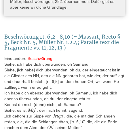
Müller, Beschwörungen, 282: übernommen. Dafür gibt es
aber keine wirkliche Grundlage.
Beschwörung rt. 6,2–8,10 (= Massart, Recto §
5, Beck Nr. 5, Müller Nr. 1.2.4; Paralleltext die
Fragmente vs. 11, 12, 13 )
Eine andere
Beschwörung
:
Siehe, ich habe dich überwunden, oh Samanu.
Siehe, [ich habe] dich überwunden, oh du, der eingetaucht ist in
die Glieder des NN, den die NN geboren hat, wie der, der auffliegt
und dauerhaft besteht [rt. 6,5] an dem hohen Ort, wie wenn Re
auffliegt, wenn er aufgeht.
Ich habe dich ebenso überwunden, oh Samanu, ich habe dich
ebenso überwunden, oh du, der eingetaucht ist.
Kennst du mich (denn) nicht, oh Samanu?
1
Mrj
Siehe, es ist
, der mich kennt, sagend:
2
Jrtqn
„Ich gehöre zur Sippe von
, die, die mit den Schlangen
reden, die, die die Schlangen töten, [rt. 6,10] die, die ein Ende
Qtj
machen dem Atem der
, seiner Mutter.“