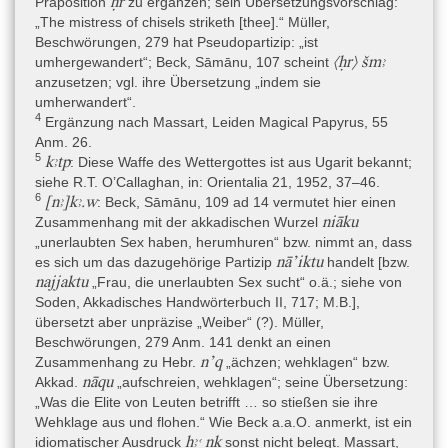
ḥr
Präposition
zu ergänzen; sein Übersetzungsvorschlag:
ebenso wie orthographische Details […] für die frühe 19. (oder
„The mistress of chisels striketh [thee].“ Müller,
sogar späteste 18.?) Dynastie“ sprechen, jedenfalls nicht für die
Beschwörungen, 279 hat Pseudopartizip: „ist
20. Dynastie (Quack 2019, 78, Anm. 3).
⟨ḥr⟩ šmꜣ
umhergewandert“; Beck, Sāmānu, 107 scheint
anzusetzen; vgl. ihre Übersetzung „indem sie
umherwandert“.
Textsorte
4
Ergänzung nach Massart, Leiden Magical Papyrus, 55
Sammelhandschrift
Anm. 26.
5
kꜣtp
: Diese Waffe des Wettergottes ist aus Ugarit bekannt;
Inhalt
siehe R.T. O’Callaghan, in: Orientalia 21, 1952, 37–46.
Die Mehrzahl der enthaltenen 14 Beschwörungen entfällt auf
6
[nꜣ]kꜣ.w
: Beck, Sāmānu, 109 ad 14 vermutet hier einen
Abwehrzauber gegen die (noch unidentifizierte) Krankheit
niāku
Zusammenhang mit der akkadischen Wurzel
ꜥḫ.w
Samanu / Achu (
). Acht Beschwörungen sind zweimal
„unerlaubten Sex haben, herumhuren“ bzw. nimmt an, dass
vorhanden, der Wortlaut ist zu großen Teilen identisch, zum Teil
nā’iktu
es sich um das dazugehörige Partizip
handelt [bzw.
werden nur die Krankheitsbegriffe ausgetauscht. In diesen Texten
najjaktu
„Frau, die unerlaubten Sex sucht“ o.ä.; siehe von
kommt in erheblichem Maße vorderasiatisches Lehnvokabular
Soden, Akkadisches Handwörterbuch II, 717; M.B.],
zum Einsatz (Götter, Toponyme; der Krankheitsbegriff Samanu ist
übersetzt aber unpräzise „Weiber“ (?). Müller,
ein Lehnwort, Achu „Brand“ die ägyptische Übersetzung; vgl. noch
Beschwörungen, 279 Anm. 141 denkt an einen
Fischer-Elfert 2011). Eine weitere, inhaltsverwandte Beschwörung
n’q
Zusammenhang zu Hebr.
„ächzen; wehklagen“ bzw.
nzr ḫpr ḥr
richtet sich gegen „Brennen auf dem Unterschenkel“ (
nāqu
Akkad.
„aufschreien, wehklagen“; seine Übersetzung:
sḏꜣ
rd.wj
; rt. 26,15–27,6), dazu eine gegen Fußschmerzen (
„Was die Elite von Leuten betrifft … so stießen sie ihre
mr=sn
; vs. 23–24), eine gegen eine unbekannte Krankheit (rt.
Wehklage aus und flohen.“ Wie Beck a.a.O. anmerkt, ist ein
25,1+x+2–26,2), dazu gibt es eine weitere zur Aktivierung der
ḫꜣꜥ nk
idiomatischer Ausdruck
sonst nicht belegt. Massart,