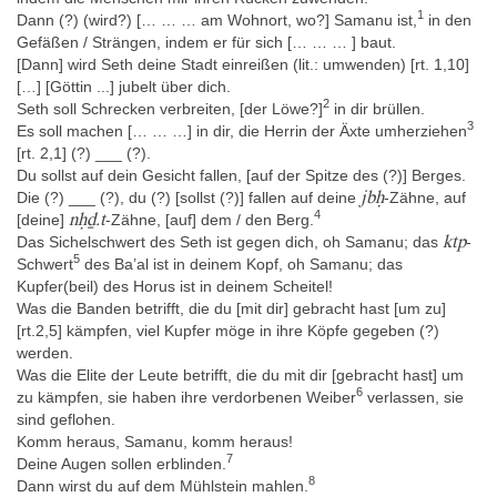
Nummern CI 11b bzw. AMS 28 inventarisiert, später durch seinen
1
Dann (?) (wird?) [… … … am Wohnort, wo?] Samanu ist,
in den
Nachfolger Conrad Leemans unter den Nummern I 345 bzw. I
Gefäßen / Strängen, indem er für sich [… … … ] baut.
343.
[Dann] wird Seth deine Stadt einreißen (lit.: umwenden) [rt. 1,10]
[…] [Göttin ...] jubelt über dich.
2
Seth soll Schrecken verbreiten, [der Löwe?]
in dir brüllen.
Herkunft
3
Es soll machen [… … …] in dir, die Herrin der Äxte umherziehen
Niltal von Kairo bis Assiut » zwischen Kairo und Fajjum »
[rt. 2,1] (?) ___ (?).
westliches Ufer » Saqqara
Du sollst auf dein Gesicht fallen, [auf der Spitze des (?)] Berges.
jbḥ
Die (?) ___ (?), du (?) [sollst (?)] fallen auf deine
-Zähne, auf
Der genaue Fundort ist unbekannt. Für eine ganze Reihe von
4
nḥḏ.t
[deine]
-Zähne, [auf] dem / den Berg.
Papyri in Leiden aus der Sammung Anastasi wird "Memphis" als
ktp
Das Sichelschwert des Seth ist gegen dich, oh Samanu; das
-
Fundort im ursprünglichen Verzeichnis der Anastasi-Sammlung
5
Schwert
des Ba’al ist in deinem Kopf, oh Samanu; das
angegeben, so auch für pLeiden I 343 (Leemans 1840, 112;
Kupfer(beil) des Horus ist in deinem Scheitel!
Enmarch 2005, 2). Zu pLeiden I 345 notierte Leemans 1840, 113:
Was die Banden betrifft, die du [mit dir] gebracht hast [um zu]
„Il est incertain de quel endroit ce Ms. provient, mais il pourrait
[rt.2,5] kämpfen, viel Kupfer möge in ihre Köpfe gegeben (?)
être trouvé avec les deux precédents [= I 343, I 344]“. Enmarch
werden.
2005, 2 konstatiert: „‘Memphis’ almost certainly means Saqqara,
Was die Elite der Leute betrifft, die du mit dir [gebracht hast] um
since papyrus rarely survives outside necropoleis“ mit Bezug auf
6
zu kämpfen, sie haben ihre verdorbenen Weiber
verlassen, sie
pLeiden I 344, der nach Leemans mit I 343 und I 345
sind geflohen.
möglicherweise zusammen gefunden wurde, und auch weil I
Komm heraus, Samanu, komm heraus!
343+345 und I 344 die gleiche Art von Beschädigungen
7
Deine Augen sollen erblinden.
aufweisen, so dass es wahrscheinlich ist, dass sie übereinander
8
Dann wirst du auf dem Mühlstein mahlen.