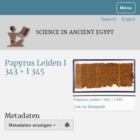
Navigati
Deutsch
English
SCIENCE IN ANCIENT EGYPT
Papyrus Leiden I
343 + I 345
Papyrus Leiden I 343 + I 345
Link zur Bildquelle
Metadaten
Metadaten anzeigen