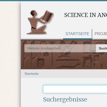
SCIENCE IN AN
STARTSEITE
PROJ
Website
Erweiterte Suche…
S
Startseite
i
e
s
i
n
Suchergebnisse
d
h