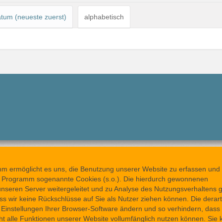
tum (neueste zuerst)
alphabetisch
rmöglicht es uns, die Benutzung unserer Website zu erfassen und 
 Programm sogenannte Cookies (s.o.). Die hierdurch gewonnenen
seren Server weitergeleitet und zu Analyse des Nutzungsverhaltens g
s wir keine Rückschlüsse auf Sie als Nutzer ziehen können. Die dera
e Einstellungen Ihrer Browser-Software ändern und so verhindern, dass
t alle Funktionen unserer Website vollumfänglich nutzen können. Sie