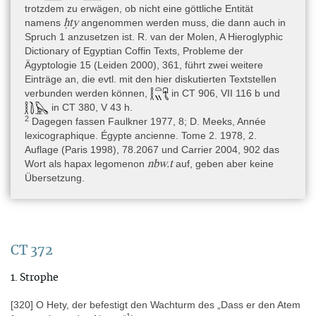
trotzdem zu erwägen, ob nicht eine göttliche Entität
Textsorte
ḥty
namens
angenommen werden muss, die dann auch in
Rezitation(en) » Beschwörung(en)
Spruch 1 anzusetzen ist. R. van der Molen, A Hieroglyphic
Dictionary of Egyptian Coffin Texts, Probleme der
Inhalt
Ägyptologie 15 (Leiden 2000), 361, führt zwei weitere
Die uns hier interessierenden Schlangenbeschwörungssprüche
Einträge an, die evtl. mit den hier diskutierten Textstellen
378–379 (Kol. 233–237) und 381–382 (Kol. 239–240) befinden
verbunden werden können,
in CT 906, VII 116 b und
sich auf der Innenseite der Rückwand des Sarges (Kol. 65–274)
in CT 380, V 43 h.
im Bereich der Unterschenkel (falls die Texte am Kopfende
2
Dagegen fassen Faulkner 1977, 8; D. Meeks, Année
anfangen). Die Sprüche 369–370 (Kol. 316–317) und 372 (Kol.
lexicographique. Égypte ancienne. Tome 2. 1978, 2.
320–321) auf der Innenseite der Vorderwand (Kol. 275–375) sind
Auflage (Paris 1998), 78.2067 und Carrier 2004, 902 das
etwa im Bereich der Körpermitte verortet (die Vorderwand fängt
nbw.t
Wort als hapax legomenon
auf, geben aber keine
mit einer Scheintürdekoration und einer Opferliste an) (Lesko
Übersetzung.
1979, 23).
Übersicht der Schlangenbeschwörungssprüche auf B1C:
Spruch 369: Kol. 316 (CT V, 31)
Spruch 370: Kol. 317–319 (CT V, 32–33)
Spruch 372: Kol. 320–321 (CT V, 34)
CT 372
Spruch 378: Kol. 233–236 (CT V, 41–42)
1. Strophe
Spruch 379: Kol. 236–237 (CT V, 42–43)
Spruch 381: Kol. 239 (CT V, 44)
[320] O Hety, der befestigt den Wachturm des „Dass er den Atem
Spruch 382: Kol. 240 (CT V, 44)
1