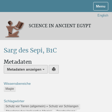
Navigati
English
SCIENCE IN ANCIENT EGYPT
Sarg des Sepi, B1C
Metadaten
Metadaten anzeigen
Wissensbereiche
Magie
Schlagwörter
Schutz vor Tieren (allgemein) » Schutz vor Schlangen
Abwehrzauber (präventive Magie)
Beschwörung