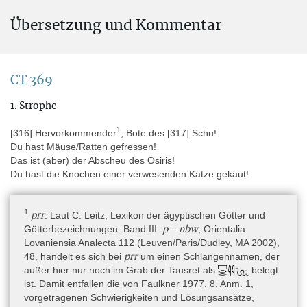
Übersetzung und Kommentar
Aufbewahrungsort
Afrika » Ägypten » Kairo » Egyptian Museum
Inventarnummern:
CT 369
CG 28083
1. Strophe
JdE 32868
1
[316] Hervorkommender
, Bote des [317] Schu!
Du hast Mäuse/Ratten gefressen!
Erwerbsgeschichte
Das ist (aber) der Abscheu des Osiris!
Der Sarg wurde während der Grabung im Auftrag der ägyptischen
Du hast die Knochen einer verwesenden Katze gekaut!
Antikenbehörde im November oder Dezember 1897 durch G.
Daressy in Deir el-Berscheh entdeckt und gelangte darüber ins
Ägyptische Museum Kairo (Lacau 1904, 170; zur Grabung siehe
1
prr
: Laut C. Leitz, Lexikon der ägyptischen Götter und
Daressy 1900).
p
nbw
Götterbezeichnungen. Band III.
–
, Orientalia
Lovaniensia Analecta 112 (Leuven/Paris/Dudley, MA 2002),
prr
48, handelt es sich bei
um einen Schlangennamen, der
Herkunft
außer hier nur noch im Grab der Tausret als
belegt
Niltal von Kairo bis Assiut » zwischen Beni Hassan und Tell el-
ist. Damit entfallen die von Faulkner 1977, 8, Anm. 1,
Amarna » östliches Ufer » el-Berscheh
vorgetragenen Schwierigkeiten und Lösungsansätze,