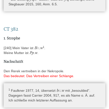
Stegbauer 2015, 160, Anm. 6.5.
2010, 429–465.
Eine vollständige Bibliographie finden Sie
hier
.
Online-Ressourcen
CT 382
Website Mainz
1. Strophe
Autoren
1
Bꜣꜣ.w
[240] Mein Vater ist
.
Dr. Katharina Stegbauer
Pp.w
Meine Mutter ist
.
Nachschrift
Autoren (Metadaten)
Dr. Peter Dils
Den Rerek vertreiben in der Nekropole.
Das bedeutet: Das Vertreiben einer Schlange.
1
bꜣꜣ.w
Faulkner 1977, 14, übersetzt
mit „besoulded“.
Dagegen fasst Carrier 2004, 917, es als Name o. Ä. auf.
Ich schließe mich letzterer Auffassung an.