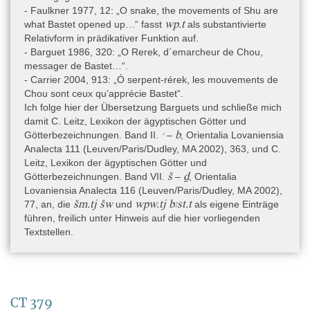
Editionen
- Faulkner 1977, 12: „O snake, the movements of Shu are
- de Buck 1954: A. de Buck, The Egyptian Coffin Texts. V. Texts of
wp.t
what Bastet opened up…“ fasst
als substantivierte
Spells 355-471, Oriental Institute Publications 73 (Chicago/Ill
Relativform in prädikativer Funktion auf.
1954), V 31a–d (CT 369), V 32a–m (CT 370), V 34c–f (CT 372),
- Barguet 1986, 320: „O Rerek, d´emarcheur de Chou,
V 41c–42e (CT 378), 42g–43g (CT 379), V 44a–c (CT 381), V
messager de Bastet…“.
44f–i (CT 382).
- Carrier 2004, 913: „Ó serpent-rérek, les mouvements de
Chou sont ceux qu’apprécie Bastet“.
Ich folge hier der Übersetzung Barguets und schließe mich
Literatur zu den Metadaten
damit C. Leitz, Lexikon der ägyptischen Götter und
- Barguet 1986: P. Barguet, Les textes des sarcophages
ꜥ
b
Götterbezeichnungen. Band II.
–
, Orientalia Lovaniensia
égyptiens du Moyen Empire (Paris 1986), 326 (CT 379, CT 381
Analecta 111 (Leuven/Paris/Dudley, MA 2002), 363, und C.
und CT 382).
Leitz, Lexikon der ägyptischen Götter und
š
ḏ
Götterbezeichnungen. Band VII.
–
, Orientalia
- Carrier 2004: C. Carrier, Textes des sarcophages du Moyen
Lovaniensia Analecta 116 (Leuven/Paris/Dudley, MA 2002),
Empire égyptien. Tome II: spells [355] à [787] (Monaco 2004),
šm.tj šw
wpw.tj bꜣst.t
77, an, die
und
als eigene Einträge
902–903 (CT 369 und CT 370), 904–905 (CT 372), 912–913 (CT
führen, freilich unter Hinweis auf die hier vorliegenden
378), 914–915 (CT 379), 916–917 (CT 381 und CT 382).
Textstellen.
- Daressy 1900: G. Daressy, Fouilles de Deir el Bircheh
(novembre-décembre 1897), in: Annales du Service des
Antiquités de l’Égypte 1, 1900, 17–43, hier: 28, 32–40.
- Faulkner 1977: R. O. Faulkner, The Ancient Egyptian Coffin
CT 379
Texts. Volume II Spells 355 - 787 (Warminster 1977), 8 (CT 369),