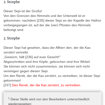
2. Strophe
zum Fußende orientiert) (Lacau 1904, Taf. 24). Es wurde
schwarze und rote Tinte verwendet, rote für die
Dieser Sepi ist der Große!
Spruchüberschriften.
Von den Grenzen des Himmels und der Unterwelt ist er
gekommen, nachdem [235] dieser Sepi an der Kapelle der Hathor
vorbeigegangen ist, auf der die ⟨vier⟩ Pfosten des Himmels
Sprache
befestigt sind.
Ägyptisch-Koptisch » Ägyptisch » Mittelägyptisch
3. Strophe
Bearbeitungsgeschichte
Die Inschriften wurden für das Sargtextprojekt durch Gardiner und
Dieser Sepi hat gesehen, dass der Allherr den, der die Kas
de Buck kopiert und von de Buck 1954 unter der Sigle B1C ediert.
zerstört vertreibt.
Lapp 1993 benutzt nicht die Publikationsnummer B1C der
„Gewürm, fallt [236] auf euer Gesicht!“
Sargtextpublikation, sondern in seiner Nummerierung ist der Sarg
Abgeschnitten sind ihre Köpfe, gebrochen sind ihre Wirbel:
B16. Übersetzungen der Sprüche finden sich u.a. bei Faulkner
Sie können sich nicht zusammentun, sie können sich nicht
(1977), Barguet (1986) und Carrier (2004). Stegbauer (2015)
vereinigen gegen diesen Sepi.
segmentiert die Schlangensprüche in Strophen und Verse und
Um den Rerek, der die Kas zerstört, zu vertreiben, ist dieser Sepi
kommentiert sie. Der Schacht wurde in den aktuellen Grabungen
gekommen!
der Universität Leuven neu ausgegraben und sein Inhalt wird
[237]
Den Rerek, der die Kas zerstört, zu vertreiben.
gemeinsam mit der Universität Mainz von T. Pommerening zur
Publikation vorbereitet (
Website Mainz
).
1
Diese Stelle wird von den Bearbeitern unterschiedlich
wiedergegeben: