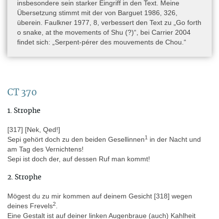
insbesondere sein starker Eingriff in den Text. Meine
Der Sarg wurde während der Grabung von G. Daressy in Deir el-
Übersetzung stimmt mit der von Barguet 1986, 326,
Berscheh (November bis Dezember 1897) in der südlichen
überein. Faulkner 1977, 8, verbessert den Text zu „Go forth
Kammer von Schacht E („puits E“) entdeckt (siehe zum Lageplan
o snake, at the movements of Shu (?)“, bei Carrier 2004
Daressy 1900, 23 und zum Grab ebd., 32–40). Er gehörte einem
findet sich: „Serpent-pérer des mouvements de Chou.“
„General“ Sepi (Sepi III., nach der Zählung von Daressy). Schacht
E ist von fünf parallel angeordneten Schächten, die sich vor bzw.
unmittelbar südwestlich von dem Grab des Djehutihotep (Grab
17L20/1) befinden, der zweite von links. Der Schacht wird
manchmal auch Grab 14 genannt (nach einem Plan von Kamal)
CT 370
und in den aktuellen Grabungen der Universität Leuven unter der
Leitung von H. Willems als Nr. 16L19/1 geführt (Willems et al.
1. Strophe
2006, 313). Allerdings muss Daressy in seinem Plan einen Fehler
gemacht haben, denn der zweite Schacht von links hat keine zwei
[317] [Nek, Qed!]
Grabkammern (Willems et al. 2009, 383), was bedeutet, dass
1
Sepi gehört doch zu den beiden Gesellinnen
in der Nacht und
General Sepi in einem der übrigen Schächte bestattet gewesen
am Tag des Vernichtens!
sein muss, und zwar in 17L10/2, dem zweiten Schacht von rechts
Sepi ist doch der, auf dessen Ruf man kommt!
(Willems 2010, 433–434; Pommerening – Willems 2020).
2. Strophe
Datierung
Mögest du zu mir kommen auf deinem Gesicht [318] wegen
2
(Epochen und Dynastien) » Pharaonische Zeit » Mittleres Reich »
deines Frevels
.
12. Dynastie
Eine Gestalt ist auf deiner linken Augenbraue (auch) Kahlheit