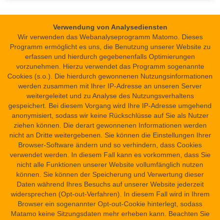
Übersetzung nach
Stegbauer 2015, 153–154 (Spruch 2 = 369),
Verwendung von Analysediensten
154–156 (Spruch 3 = 370), 157 (Spruch 4 = 372), 161–163
Wir verwenden das Webanalyseprogramm Matomo. Dieses
(Spruch 7 = 378), 163–164 (Spruch 8 = 379), 164–165 (Spruch
Programm ermöglicht es uns, die Benutzung unserer Website zu
9 = 381) und 165 (Spruch 10 = 382)
.
erfassen und hierdurch gegebenenfalls Optimierungen
vorzunehmen. Hierzu verwendet das Programm sogenannte
Cookies (s.o.). Die hierdurch gewonnenen Nutzungsinformationen
werden zusammen mit Ihrer IP-Adresse an unseren Server
Zitationshinweis
weitergeleitet und zu Analyse des Nutzungsverhaltens
Sarg des Sepi, B1C
Dr. Katharina Stegbauer, Dr. Peter Dils
:
. In: Science
gespeichert. Bei diesem Vorgang wird Ihre IP-Adresse umgehend
in Ancient Egypt. URL:
https://sae.saw-leipzig.de/de/dokumente/sarg-
anonymisiert, sodass wir keine Rückschlüsse auf Sie als Nutzer
des-sepi-b1c?version=21
ziehen können. Die derart gewonnenen Informationen werden
nicht an Dritte weitergebenen. Sie können die Einstellungen Ihrer
Versionierung
Browser-Software ändern und so verhindern, dass Cookies
Das ist die neueste Version (#21: 09.04.2024 12:25).
verwendet werden. In diesem Fall kann es vorkommen, dass Sie
Andere Versionen
nicht alle Funktionen unserer Website vollumfänglich nutzen
können. Sie können der Speicherung und Verwertung dieser
Daten während Ihres Besuchs auf unserer Website jederzeit
widersprechen (Opt-out-Verfahren). In diesem Fall wird in Ihrem
Browser ein sogenannter Opt-out-Cookie hinterlegt, sodass
Matamo keine Sitzungsdaten mehr erheben kann. Beachten Sie