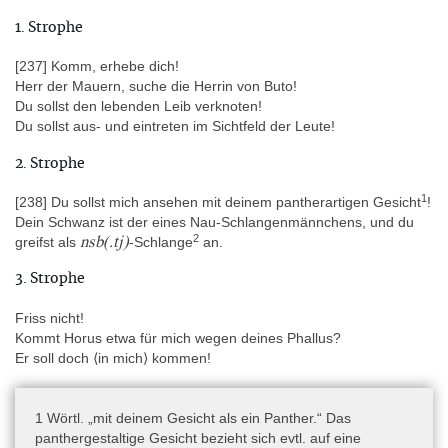
8–9 (CT 370), 9 (CT 372), 12–13 (CT 378), 13 (CT 379), 13–14
1. Strophe
(CT 381), 14 (CT 382).
- Lacau 1904: P. Lacau, Catalogue général des antiquités
[237] Komm, erhebe dich!
égyptiennes du Musée du Caire. Nos 28001–28086.
Herr der Mauern, suche die Herrin von Buto!
Sarcophages antérieurs au Nouvel Empire. Tome premier (Le
Du sollst den lebenden Leib verknoten!
Caire 1904), 170–199, Taf. 11, 24–25.
Du sollst aus- und eintreten im Sichtfeld der Leute!
- Lacau 1906: P. Lacau, Catalogue général des antiquités
2. Strophe
égyptiennes du Musée du Caire. Nos 28087–28126.
Sarcophages antérieurs au Nouvel Empire. Tome II (Le Caire
1
[238] Du sollst mich ansehen mit deinem pantherartigen Gesicht
!
1906).
Dein Schwanz ist der eines Nau-Schlangenmännchens, und du
2
nsb(.tj)
greifst als
-Schlange
an.
- Lapp 1993: G. Lapp, Typologie der Särge und Sargkammern
von der 6. bis 13. Dynastie, Studien zur Archäologie und
3. Strophe
Geschichte Altägyptens 7 (Heidelberg 1993), Kat.-Nr. B16.
- Lesko 1979: L. H. Lesko, Index of the Spells on Egyptian Middle
Friss nicht!
Kingdom Coffins and Related Documents (Berkeley 1979).
Kommt Horus etwa für mich wegen deines Phallus?
Er soll doch ⟨in mich⟩ kommen!
- Pommerening – Willems 2020: T. Pommerening – H. Willems,
Unravelling Daressy’s excavations of the five shafts in front of the
tomb of Djehutihotep at Dayr al-Barshā (im Druck).
1 Wörtl. „mit deinem Gesicht als ein Panther.“ Das
- Stegbauer 2015: K. Stegbauer, Magie als Waffe gegen
panthergestaltige Gesicht bezieht sich evtl. auf eine