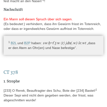
fest macht an den Nasen“
!
Nachschrift
Material
Organisch » Holz
Ein Mann soll diesen Spruch über sich sagen.
(Es bedeutet:) verhindern, dass ihn Gewürm frisst im Totenreich,
Objekttyp
oder dass er irgendwelches Gewürm auffrisst im Totenreich.
Artefakt » Behälter » Sarg
1
swꜣḥ=f ṯꜣw ⟨r⟩ jdn(.w) šr.wt
B2L
und
B2P
haben:
„dass
Technische Daten
er den Atem an Ohr(en) und Nase befestige“.
Der rechteckige Sarg aus Holz des Sepi hat die Maße 69 × 63 ×
233,5 cm (Höhe × Breite × Länge). Der Deckel hat eine
zusätzliche Höhe von 11 cm (Lacau 1904, 170). Die
Sargtextsprüche befinden sich an allen Innenseiten des Sarges.
CT 378
Schrift
1. Strophe
Hieroglyphen » Kursivhieroglyphisch
1
[233] O Rerek, Beauftragter des Schu, Bote der [234] Bastet!
Auf der Innenseite der Vorderwand des Sarges ist die Schrift in
Dieser Sepi wird nicht dem gegeben werden, der frisst, was
Kolumnen, von rechts nach links, retrograd angeordnet (Kol. 275
abgeschnitten wurde!
ist die Kol. am nächsten bei Scheintür und Opferliste, sie ist aber