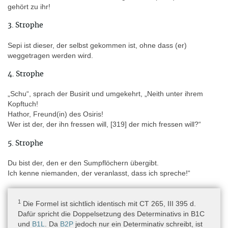
gehört zu ihr!
P. Lacau datiert den Sarg aufgrund der Stilistik in die 12. Dynastie,
3. Strophe
kann aber keine weitere Eingrenzung vornehmen (Lacau 1904,
VII–VIII und Lacau 1906, 150). Auch Lapp ordnet ihn typologisch
Sepi ist dieser, der selbst gekommen ist, ohne dass (er)
in die 12. Dynastie (Lapp 1993, 77–85, 88–91, 276 [Nr. B16]). Der
weggetragen werden wird.
Sarg gehört typologisch zum Außenseitentypus IIIba und zum
Innenseitentypus 2 von Willems (1988, 20), d.h. in die Zeit
4. Strophe
Sesostris‘ II.–III. (Außenseitentypus) bzw. Amenemhets II.–III.
(Willems 1988, 121 [IIIab und IIIba vertauscht], 135, 190). Die
„Schu“, sprach der Busirit und umgekehrt, „Neith unter ihrem
genauere chronologische Einordnung des Sarges geschieht
Kopftuch!
aufgrund der architektonischen Lage des Grabschachtes vor dem
Hathor, Freund(in) des Osiris!
Grab des Gaufürsten Djehutihotep, die dafür spricht, dass der
Wer ist der, der ihn fressen will, [319] der mich fressen will?“
Sargbesitzer Sepi ein Untergebener von Djehutihotep war. Das
5. Strophe
führt Lapp zu einer Datierung in die Zeit Amenemhets II. bis
Sesostris‘ III. oder eventuell noch etwas später (Lapp 1993, 91).
Du bist der, den er den Sumpflöchern übergibt.
Laut Willems war Djehutihotep unter Sesostris II. und III. im Amt,
Ich kenne niemanden, der veranlasst, dass ich spreche!“
weshalb Sepi kaum später als Sesostris III. datiert werden kann
(Willems 1988, 77). Willems ordnet alle Särge aus den fünf
Schächten vor dem Grab von Djehutihotep in die Zeit Sesostris‘
1
Die Formel ist sichtlich identisch mit CT 265, III 395 d.
II.–III. (ca. 1845–1819 v. Chr.) (Willems 1988, 77).
Dafür spricht die Doppelsetzung des Determinativs in B1C
und
B1L
. Da
B2P
jedoch nur ein Determinativ schreibt, ist