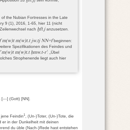
hen und vermutet am Ende des Textes die
inweis findet. Quack 1996, 332 deutet das
ne private Verwendung gegen juristische
of the Nubian Fortresses in the Late
 9 (1), 2016, 1-65, hier 11 (nicht
d“ angesprochen, dem – vom Kopf bis zum
ḫft.j
 Zeilenwechsel nach
anzusetzen.
ird, wodurch er am Ende
de facto
in seiner
eitungsformel findet sich in jeder Strophe
 pf m(w)t m(w)t.t jw.tj NN=f
beginnen:
e, was das
Tertium comparationis
zwischen
 weitere Spezifikationen des Feindes und
darstellt, ist der Text zu stark zerstört.
f m(w)t m(w)t.t ḥmw.t-rʾ
: „Übel
e Strophe endet mit einer Drohformel, laut
solches Strophenende liegt auch hier
rotokolle von Grenzbeamten an der Grenze
m. zu f zu Zeile 5 vermeint zwar an einer
von Parkinson 2009, 147), aber Kraemer –
ur zu ein paar getilgten Zeichen gehören
 [---] (Gott) [NN].
e sind, die vom Versotext durch den dünnen
d wurde auf der Rückseite mit Hilfe eines
1
O jene Feindin
, (Un-)Toter, (Un-)Tote, die
on 2009, 147 und Kraemer – Liszka 2016,
 er in der Dunkelheit mit deinen
rus ein „account“ auflistet, dann meint er
rend du üble (Nach-)Rede hast entstehen