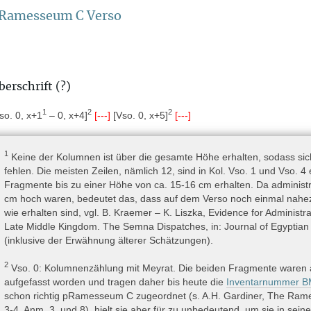
itish Museu, Papyrus BM EA 10772.2
Ramesseum C Verso
r Papyrus wurde 1896 bei den von der British School of Archaeology i
trie und J.E. Quibell durchgeführten Grabungen im Ramesseum gef
ößeren Konvolut der Ramesseumspapyri von der British School of Arc
berschrift (?)
m die Bearbeitung übertragen worden war, an das British Museu
werbungs- und Bearbeitungsgeschichte siehe u.a. Leach 2006, 225–22
1
2
2
so. 0, x+1
– 0, x+4]
[---]
[Vso. 0, x+5]
[---]
ltal südlich von Assiut bis zum 1. Katarakt » Theben » westliches Ufe
1
Keine der Kolumnen ist über die gesamte Höhe erhalten, sodass sich 
fehlen. Die meisten Zeilen, nämlich 12, sind in Kol. Vso. 1 und Vso. 4
Fragmente bis zu einer Höhe von ca. 15-16 cm erhalten. Da administra
er Papyrus wurde von J.E. Quibell im Jahre 1896 innerhalb d
cm hoch waren, bedeutet das, dass auf dem Verso noch einmal nahezu
plünderten Grabschachts gefunden (Quibell – Paget – Pirie [Quibell]
wie erhalten sind, vgl. B. Kraemer – K. Liszka, Evidence for Administra
II, XXVI–XXVIII; Parkinson 2009, 139–140). Dieser Grabschacht geh
Late Middle Kingdom. The Semna Dispatches, in: Journal of Egyptian H
ttleren Reiches bis zum Anfang der 18. Dynastie (Leblanc 2005, 33–
(inklusive der Erwähnung älterer Schätzungen).
09, 139–140), die in der 19. Dynastie durch den Totentempel („Millio
r Schacht, in dem die Papyri gefunden wurden, liegt laut Quibel
2
Vso. 0: Kolumnenzählung mit Meyrat. Die beiden Fragmente waren 
rdwest-Ecke des Ramesseums (Parkinson 2009, 139–140), unter Magaz
aufgefasst worden und tragen daher bis heute die
Inventarnummer B
get – Pirie [Quibell] 1898, Taf. 1), nach heutiger Zählung STI.SA.08. 
schon richtig pRamesseum C zugeordnet (s. A.H. Gardiner, The Rame
gazins ist bislang nicht gelungen, da der Fundort auf dem Plan von Q
3-4, Anm. 3, und 8), hielt sie aber für zu unbedeutend, um sie in sein