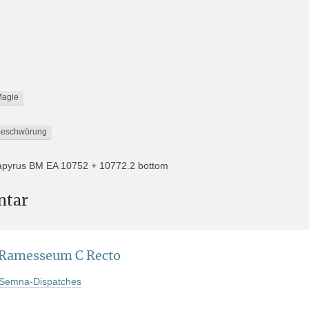
agie
eschwörung
pyrus BM EA 10752 + 10772.2 bottom
apyrus Ramesseum C + 19.2 bottom
M 381290
ntar
ropa » Großbritannien » (Städte K-N) » London » British Museum
Ramesseum C Recto
ventarnummer: BM EA 10752 + 10772.2 (bottom)
 Semna-Dispatches
ritish Museum, Papyrus Ramesseum C