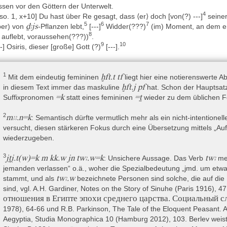
ssen vor den Göttern der Unterwelt.
kundär ist die Rückseite des Papyrus mit einem Abwehrzauber bes
4
so. 1, x+10] Du hast über Re gesagt, dass ⟨er⟩ doch [von(?) ---]
seiner
rücksichtigt und auch nicht von ihm überdeckt wird. Kraemer – Liszk
5
6
7
ḏꜣjs
er) von
-Pflanzen lebt,
[---]
Widder(???)
(im) Moment, an dem er
rso-Textes auch derjenige gewesen sein könnte, der ihn überhaupt
8
 auflebt, voraussehen(???))
.
wehrzaubers widerspricht dem theoretischen Anspruch magischer 
9
10
--] Osiris, dieser [große] Gott (?)
[---].
xtträgern niedergeschrieben zu werden, und steht im Gegensatz z
gischen Ramesseumspapyri (wie bspw. pRamesseum VII), wo der magis
rt beginnt und damit als Primärtext ausgewiesen ist (vgl. Tab. 6.1 bei
1
ḫft.t tf
Mit dem eindeutig femininen
liegt hier eine notierenswerte 
e und warum der Papyrus nach Theben gelangte, ist unsicher, vgl. 
ḫft.j pf
in diesem Text immer das maskuline
hat. Schon der Hauptsat
teratur. Ebenfalls unsicher ist, wo die Rückseite mit dem magischen 
=k
=ṯ
Suffixpronomen
statt eines femininen
wieder zu dem üblichen F
er noch in Nubien. Meyrat 2019, 39–41, der davon ausgeht, dass hi
rweist auf archäologischen Fundkontext von Mirgissa und vermutet
2
mꜣꜣ.n=k
: Semantisch dürfte vermutlich mehr als ein nicht-intentionell
lbst zur Anwendung kam. Die Aufzählung verschiedener Körperteile d
versucht, diesen stärkeren Fokus durch eine Übersetzung mittels „
hingehend, dass der Spruch Teil eines Rituals war, in dessen Verlau
wiederzugeben.
ch dem anderen abgetrennt wurde.
i Quacks Interpretation des Kolophons (s. oben zum Inhalt) blei
3
jṯi̯.t(w)=k m kk.w jn twꜣ.w=k
twꜣ
: Unsichere Aussage. Das Verb
mei
agischen Text dagegen weiter offen. Auf jeden Fall dürften
jemanden verlassen“ o.ä., woher die Spezialbedeutung „jmd. um etwa
messeumskiste wichtiger gewesen zu sein als die Semna-Dispatche
twꜣ.w
stammt, und als
bezeichnete Personen sind solche, die auf di
gel 2004, 78). Dafür sprechen nicht zuletzt die Beschädigungsspuren,
sind, vgl. A.H. Gardiner, Notes on the Story of Sinuhe (Paris 1916), 47
gerung von rechts nach links eingerollt worden war (vom Recto aus b
отношения в Египте эпохи среднего царства. Социальный с
rso-Textes am Anfang der Rolle stand (Kraemer – Liszka 2016, 10).
1978), 64-66 und R.B. Parkinson, The Tale of the Eloquent Peasant.
ätestens in Theben wurde der Papyrus schließlich zum Bestandteil 
Aegyptia, Studia Monographica 10 (Hamburg 2012), 103. Berlev weist 
ch am Ende zusammen mit einem Bündel von 118 Schilfrohren (Schrei