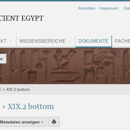
Anmelden
Impressum
Dat
CIENT EGYPT
EKT
WISSENSBEREICHE
DOKUMENTE
FACHB
 durchsuchen
 + XIX.2 bottom
+ XIX.2 bottom
Metadaten anzeigen