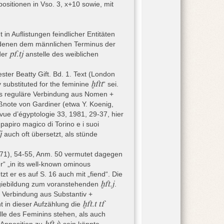
äpositionen in Vso. 3, x+10 sowie, mit
nomastikon auf Papyrus Ramesseum D, das
oponym aufweist. Die älteste Gruppe bilden
en 12. Dynastie, zu denen bspw. Papyrus
in Auflistungen feindlicher Entitäten
n die späte 13. Dynastie (bis ca. 1630 v.
ei denen dem männlichen Terminus der
Boulaq 18 paläographisch aufgrund der
pf.tj
er
anstelle des weiblichen
rkinson 2009, 150).
Dispatches) gehört in die älteste Phase.
ster Beatty Gift. Bd. 1. Text (London
 dem es sich höchstwahrscheinlich um
ḫftt
 substituted for the feminine
“ sei.
amonth adressiert, den Smither 1945, 10,
ls reguläre Verbindung aus Nomen +
 aus dem ersten Jahrzehnt dieses Königs
ßnote von Gardiner (etwa Y. Koenig,
gewisser Ameny lässt sich mit einem Mann
vue d’égyptologie 33, 1981, 29-37, hier
 Liszka 2016, 39.
papiro magico di Torino e i suoi
ogischerweise jünger sein, doch muss das
j
auch oft übersetzt, als stünde
arkinson 2009, 149 datiert den Papyrus als
 2019, 403 datiert Recto und Verso explizit
1971), 54-55, Anm. 50 vermutet dagegen
er“ „in its well-known ominous
 er es auf S. 16 auch mit „fiend“. Die
ḫft.j
ogiebildung zum voranstehenden
.
s. Kraemer – Liszka 2016) nubischer
 Verbindung aus Substantiv +
.
ḫft.t tf
t in dieser Aufzählung die
gebauten Strophen, der offenbar einen
le des Feminins stehen, als auch
39–41 und
passim
möchte den Text sogar
ḫft.j
 Apposition zu
) sein könnte,