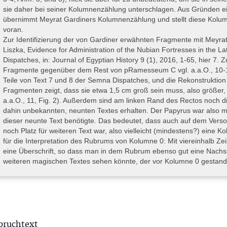
hrere Schächte in Betracht kommen (eine vergebliche Suche bei Nelso
sie daher bei seiner Kolumnenzählung unterschlagen. Aus Gründen ein
n Newberry aus dem Jahr 1938 (Downing – Parkinson 2016), der bei
übernimmt Meyrat Gardiners Kolumnenzählung und stellt diese Kolum
fand sich der Schacht im beschrifteten Korridor des Grabes des Se
voran.
ter den Magazinräumen 5–7 des Ramesseums nach dem Plan von Quib
Zur Identifizierung der von Gardiner erwähnten Fragmente mit Meyra
I.TR bis STI.SA.08. Sollte dies zutreffen (Newberry widerspricht dezidier
Liszka, Evidence for Administration of the Nubian Fortresses in the
98, 3], der den Papyrus-Schacht nicht mit diesem Grab verbindet), 
Dispatches, in: Journal of Egyptian History 9 (1), 2016, 1-65, hier 7. 
um ursprünglichen Grab des Sehetepibre gehört haben, denn L
Fragmente gegenüber dem Rest von pRamesseum C vgl. a.a.O., 10-12 
ḥm-nṯr
pyruskonvolut, d.h. der Priester (
) Sehetepibre kann ni
Teile von Text 7 und 8 der Semna Dispatches, und die Rekonstruktio
messeumspapyri gewesen sein (Downing – Parkinson 2016, 40–41).
Fragmenten zeigt, dass sie etwa 1,5 cm groß sein muss, also größer, a
s Grabes des Sehetepibre wäre erforderlich, um Klarheit zu bekomme
a.a.O., 11, Fig. 2). Außerdem sind am linken Rand des Rectos noch di
r Papyrus befand sich zusammen mit 23 weiteren Papyri und eine
dahin unbekannten, neunten Textes erhalten. Der Papyrus war also m
uflistung der Papyri bei Parkinson 2009, 151–153, Tab. 6.1) auf dem 
dieser neunte Text benötigte. Das bedeutet, dass auch auf dem Verso 
dizinische, medico-magische und magische Texte, aber auch liter
noch Platz für weiteren Text war, also vielleicht (mindestens?) eine K
nuhe) und liturgische Texte (z.B. Dramatischer Ramesseumspapyr
für die Interpretation des Rubrums von Kolumne 0: Mit viereinhalb Zeil
pyruskonvolut auf das British Museum in London und das Ägyptisc
eine Überschrift, so dass man in dem Rubrum ebenso gut eine Nachs
rteilt. Das Schilfrohrbündel, bei dem es sich um Rohmaterial für Sc
weiteren magischen Textes sehen könnte, der vor Kolumne 0 gestand
seum aufbewahrt (Inv.-Nr. 1882). Der Verbleib des Holzkastens, de
ichnung eines Schakals dekoriert war (Quibell – Paget – Pirie [Quibell
5, Anm. 2). Hermann 1957, 113, Anm. 1 erwähnt eine Nachricht von An
rator“ der Petrie Collection, dass dieser Kasten vermutlich mit den a
mmlung des University College London liegen könnte: Flinders Petr
iversity College London
verkauft (03.07.2020), und nachdem sie i
pruchtext
dmete sich Arkell Anfang der 1950er Jahre dem Auspacken, Katalogisi