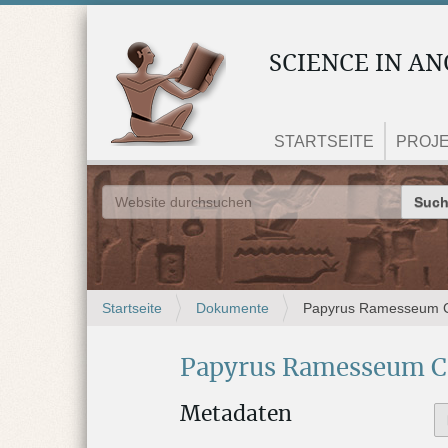
SCIENCE IN AN
STARTSEITE
PROJ
Website
Erweiterte Suche…
S
Startseite
Dokumente
Papyrus Ramesseum C
i
e
Papyrus Ramesseum C 
s
i
n
Metadaten
d
h