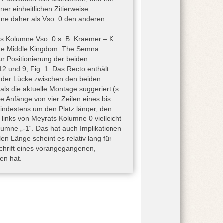
n 2006). Laut einer neu entdeckten Notiz
er einheitlichen Zitierweise
 der Auffindung der Papyri zugegen war,
ne daher als Vso. 0 den anderen
hetepibre (Porter – Moss 1964, 679), der
ell läuft, nach heutiger Zählung unter
ts Kolumne Vso. 0 s. B. Kraemer – K.
t Quibell [Quibell – Paget – Pirie [Quibell]
 Late Middle Kingdom. The Semna
kann der Schacht oder sein Inhalt schwer
Zur Positionierung der beiden
etzteres wird früher datiert als das
und 9, Fig. 1: Das Recto enthält
cht der ursprüngliche Eigentümer der
n der Lücke zwischen den beiden
 Eine neue archäologische Untersuchung
ls die aktuelle Montage suggeriert (s.
n.
e Anfänge von vier Zeilen eines bis
m Bündel Schilfrohr in einer Holzkiste
indestens um den Platz länger, den
Boden des Schachtes. Die Papyri enthalten
links von Meyrats Kolumne 0 vielleicht
arische Texte (z.B. Beredter Bauer und
olumne „-1“. Das hat auch Implikationen
us und Sobek-Hymnus). Heute ist dieses
en Länge scheint es relativ lang für
he Museum und Papyrussammlung in Berlin
chrift eines vorangegangenen,
hreiberbinsen handelt, wird im Manchester
en hat.
r mit weißem Stuck überzogen und mit der
] 1898, 3), ist unbekannt (z.B. Leach 2006,
thony J. Arkell, dem damaligen „honorary
nderen Objekten von Flinders Petrie in der
ie hatte im Jahr 1913 seine Sammlung dem
m 2. Weltkrieg ausgelagert worden war,
eren und Ausstellen der Objekte (s. Smith