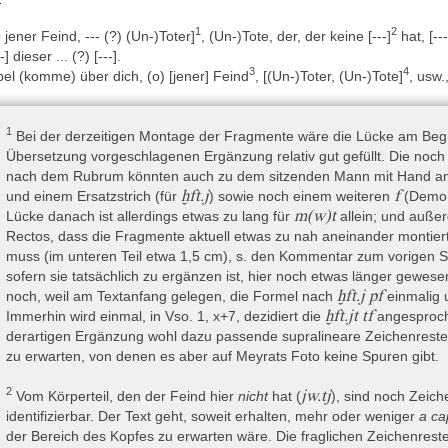
81, 146). Die Sammlung war daher Hermann noch nicht zugänglich (s
1
2
 jener Feind, --- (?) (Un-)Toter]
, (Un-)Tote, der, der keine [---]
hat, [--
eser Vermutung steht noch aus.
--] dieser ... (?) [---].
iterhin wurden verschiedene magische Gegenstände im Schacht gef
3
4
el (komme) über dich, (o) [jener] Feind
, [(Un-)Toter, (Un-)Tote]
, usw.,
ndet sich bei Geisen 2018, 2–7; eine Auflistung der von Quibel
ventarnummern findet sich ferner auch schon bei Parkinson 1991, XII–
1
Bei der derzeitigen Montage der Fragmente wäre die Lücke am Begin
Übersetzung vorgeschlagenen Ergänzung relativ gut gefüllt. Die noc
pochen und Dynastien) » Pharaonische Zeit » Zweite Zwischenzeit » 1
nach dem Rubrum könnten auch zu dem sitzenden Mann mit Hand am
pochen und Dynastien) » Pharaonische Zeit » Mittleres Reich
ḫft.j
f
und einem Ersatzstrich (für
) sowie noch einem weiteren
(Demon
m(w)t
Lücke danach ist allerdings etwas zu lang für
allein; und außer
Rectos, dass die Fragmente aktuell etwas zu nah aneinander montiert
e Datierung des Papyrus basiert zum einen auf der Einordnung 
muss (im unteren Teil etwa 1,5 cm), s. den Kommentar zum vorigen Sa
deren auf text- bzw. konvolutinteren Überlegungen. Die Nekropole, in
sofern sie tatsächlich zu ergänzen ist, hier noch etwas länger gewes
s Mittlere Reich und die frühe Zweite Zwischenzeit datiert werden (L
ḫft.j pf
noch, weil am Textanfang gelegen, die Formel nach
einmalig 
rkinson 2009, 71). Über die im Grabschacht gefundenen Objekte ist k
ḫft.jt tf
Immerhin wird einmal, in Vso. 1, x+7, dezidiert die
angesproche
 viele dieser Gegenstände in Bestattungen des späten Mittleren Reich
derartigen Ergänzung wohl dazu passende supralineare Zeichenrest
ühe 18. Dynastie fortlaufen (Parkinson 2009, 143–145). Laut Geisen
zu erwarten, von denen es aber auf Meyrats Foto keine Spuren gibt.
gebung sowie die Grabfunde selbst in Kombination mit Informatione
stattung in die mittlere 13. Dynastie sprechen.
2
jw.tj
Vom Körperteil, den der Feind hier
nicht
hat (
), sind noch Zeich
e Papyri selbst sind unterschiedlichen Alters und erstrecken sich palä
identifizierbar. Der Text geht, soweit erhalten, mehr oder weniger
a ca
n etwa einem Jahrhundert (Gardiner 1955, 1–2; Parkinson 2009,
der Bereich des Kopfes zu erwarten wäre. Die fraglichen Zeichenrest
usammenstellung des Konvoluts geben der Papyrus Ramesseum