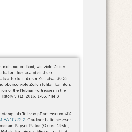
n Egypt finanzierten und von W.M. Flinders
unden. 1956 wurde er zusammen mit einem
haeology in Egypt und von A.H. Gardiner,
m in London gestiftet (ausführlich zur
7; Gardiner 1955, 1–6).
r » Ramesseum
nicht sagen lässt, wie viele Zeilen
 erhalten. Insgesamt sind die
tive Texte in dieser Zeit etwa 30-33
es Ramesseums am Fuße eines bereits
 ebenso viele Zeilen fehlen könnten,
 1898, 3–4, Taf. 1–3; Parkinson 1991, XI–
tion of the Nubian Fortresses in the
ört zu einer Nekropole aus der Zeit des
istory 9 (1), 2016, 1-65, hier 8
34; Nelson 2006, 115–117, 127; Parkinson
nenjahrhaus“) Ramses’ II. überbaut wurde.
l unter einem der Ziegelmagazine an der
anfangs als Teil von pRamesseum XIX
in 5 auf dem Plan von Quibell (Quibell –
M EA 10772.2
. Gardiner hatte sie zwar
Eine exakte Lokalisierung innerhalb dieses
sseum Papyri. Plates (Oxford 1955),
uibell nicht eindeutig verzeichnet ist und
e Publikation einzuschließen, und hat