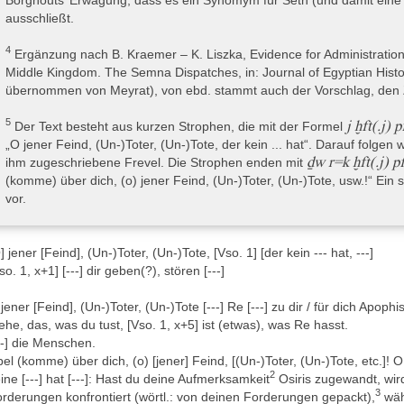
nkret in den Zusammenhang mit den ägyptischen Ächtungstexten se
ausschließt.
wähnung von Ächtungsfiguren, wofür sich allerdings kein expliziter H
lophon des Versotextes eher als Hinweis, dass pRamesseum C für ei
4
Ergänzung nach B. Kraemer – K. Liszka, Evidence for Administration 
gner gedacht war.
Middle Kingdom. The Semna Dispatches, in: Journal of Egyptian History
 den einzelnen Strophen wird ein namentlich nicht genannter „Fein
übernommen von Meyrat), von ebd. stammt auch der Vorschlag, den
ß vorgehend – der Besitz verschiedener Körperteile abgesprochen w
ysischen Gesamtheit nicht mehr existiert. Anschließend an diese Einl
5
j ḫft(.j)
Der Text besteht aus kurzen Strophen, die mit der Formel
ne kurze Aussage zu einem Sakrileg dieses Feindes. Für eine Analys
„O jener Feind, (Un-)Toter, (Un-)Tote, der kein ... hat“. Darauf folgen
m jeweiligen Körperteil einer Strophe und dem anschließenden Sakrileg 
ḏw r=k ḫft(.j) p
ihm zugeschriebene Frevel. Die Strophen enden mit
mindest an einer Stelle lässt sich aber ein Wortspiel feststellen. Jed
(komme) über dich, (o) jener Feind, (Un-)Toter, (Un-)Tote, usw.!“ Ein 
ḏw
r „Übel“ (
) den „Feind“ befallen soll.
vor.
r Papyrus war ursprünglich ein reiner Verwaltungstext und enthält P
] jener [Feind], (Un-)Toter, (Un-)Tote, [Vso. 1] [der kein --- hat, ---]
 Nubien, die sogenannten Semna-Dispatches. Smither 1945, Taf. 5a, An
so. 1, x+1] [---] dir geben(?), stören [---]
elle den Rest eines noch älteren Textes auszumachen (erwähnt auch 
szka 2016, 9 äußern Zweifel daran: Sie vermuten, dass die Reste n
jener [Feind], (Un-)Toter, (Un-)Tote [---] Re [---] zu dir / für dich Apophis
nnten statt zu einem ganzen getilgten Text, oder dass sie Tintenrest
ehe, das, was du tust, [Vso. 1, x+5] ist (etwas), was Re hasst.
pyrus durchgesickert waren.
--] die Menschen.
gendwann im Laufe seiner Nutzung drohte der Papyrus zu zerreißen un
el (komme) über dich, (o) [jener] Feind, [(Un-)Toter, (Un-)Tote, etc.]! 
kulatur gewordenen Stückes einer Abrechnung verstärkt (s. Parkins
2
ine [---] hat [---]: Hast du deine Aufmerksamkeit
Osiris zugewandt, wird
. Wenn Parkinson 2009, 152, Tab. 6.1 unter den Verso-Texten des Papy
3
rderungen konfrontiert (wörtl.: von deinen Forderungen gepackt),
wäh
mit dieses Stück Makulatur.