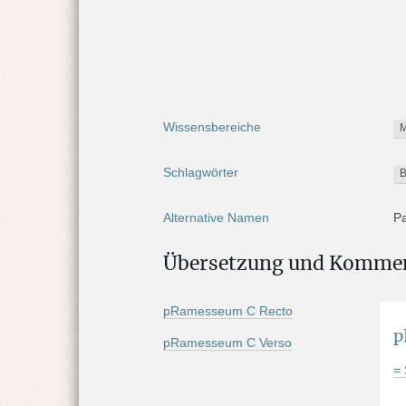
i
e
r
Wissensbereiche
M
Schlagwörter
B
Alternative Namen
Pa
P
T
Übersetzung und Komme
Aufbewahrungsort
Eu
pRamesseum C Recto
p
pRamesseum C Verso
In
=
Digitaler Katalog
B