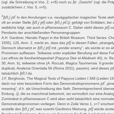
ḥr
(vgl. die Schreibung in Vso. 2, x+8) noch zu
: „Gesicht“ (vgl. die Pr
enemhets III. (12. Dynastie, ca. 1818–1773 v. Chr.) sowie das O
r
zusätzlichem
, Vso. 5, x+5).
n mit dem Namen Sesostris’ III. (ca. 1837–1818 v. Chr.) gebildetes T
t R.B. Parkinson die kursiv-hieroglyphischen Texte aus der spät
3
ḫft.j pf
: In den Anrufungen v.a. neuägyptischer magischer Texte steht 
messeum V gehört (Parkinson 2009, 149). Die jüngsten Texte gehören i
ḫft.j pfj
ḫft.j pf.tj
oft an erster Stelle
oder
, gefolgt von Entitäten, b
hr.), da sie dem mathematischen Papyrus Rhind und dem Papyrus 
pfj
weibliche folgt, wie auch in pRamesseum C. Daher steht dieses
od
nden Formen und stärkeren Verwendung von Ligaturen nahestehen (Pa
Pendants der anschließenden Personengruppen.
e Erstbeschriftung des Papyrus Ramesseum C (= Recto mit den Semna-
A.H. Gardiner, Hieratic Papyri in the British Museum. Third Series: Che
ie Dispatches nennen das Jahr 3 eines unbekannten Königs, bei
pfj
1935), 125, Anm. 2, merkt an, dass das
in diesen Fällen „strangely
enemhet III. handelt. Denn Text Nr. 6 ist an einen Beamten namens S
ḫft.j pfj
Dennoch übersetzt er
mit „yonder enemy“, als würde er es a
m. 6 plausibel mit einem Mann gleichen Namens und gleicher Titel
Pronomen auffassen. Teilweise unter expliziter Berufung auf diese Fu
entifiziert (vgl. auch Gunns Vorwort zu Smither 1945, 5). Auch ein 
Les effrois de Keniherkhepeshef (Papyrus Deir el-Médineh 40), in: Re
eichen Namens aus der Zeit Amenemhets III. korrelieren, s. Kraemer –
30, Anm. b), teilweise ohne (A. Roccati, Magica Taurinensia. Il grande 
e magischen Texte auf dem (technischen) Verso des Papyrus müssen l
pf
duplicati, Analecta Orientalia 56 (Roma 2011), passim), wird dieses
cht bedeuten, dass viel Zeit zwischen den Beschriftungsphasen lag. P
ḫft.t
tatsächlich
da.
nzes in die älteste Textgruppe, nicht nur das Recto allein, und Meyrat
J.F. Borghouts, The Magical Texts of Papyrus Leiden I 348 (Leiden 
s Ende der 12. Dynastie.
pf
darin nur eine besondere Form des Demonstrativpronomens
: „jen
meaning“, d.h. als Umschreibung des Seth. Dementsprechend übersetzt
.tj
Endung
, die es manchmal bekommt, sei vermutlich nur eine Anal
as Recto enthält eine Reihe von Protokollen (mindestens 9, 
Zumindest in pRamesseum C wird aber wohl tatsächlich eine normale
stungsbeamter, die hauptsächlich Bewegungen von Nubiern festhalten
Demonstrativpronomen vorliegen. Denn in Zeile Verso 1, x+7 erschein
as Verso enthält einen magischen Text mit mehreren, gleich auf
ḫft.j pf
pfj
anstelle des
, was sowohl Gardiners Meinung,
würde anstel
wehrzauber oder Feindvernichtungsritual darstellt. Meyrat 2019, 
Borghouts’ Erwägung, dass es ein Synomym für Seth (und damit eine