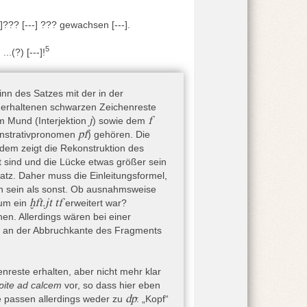
. Hermann, a.a.O.) und die Verifizierung
-]??? [---] ??? gewachsen [---].
unden. Ein Überblick der Fundsituation
5
 ...(?) [---]!
l genannten Objekte mit ihren modernen
XIII und Kemp – Merrillees 1980, 166.
n des Satzes mit der in der
h erhaltenen schwarzen Zeichenreste
3. Dynastie
,
j
f
 Mund (Interjektion
) sowie dem
pf
strativpronomen
) gehören. Die
dem zeigt die Rekonstruktion des
 sind und die Lücke etwas größer sein
des archäologischen Fundkontextes, zum
tz. Daher muss die Einleitungsformel,
 der das Konvolut gefunden wurde, kann in
en sein als sonst. Ob ausnahmsweise
eblanc 2005, 33–34; Nelson 2006, 115–116;
ḫft.jt tf
um ein
erweitert war?
eine chronologische Eingrenzung möglich,
n. Allerdings wären bei einer
es gut belegt sind, teils sogar bis in die
e an der Abbruchkante des Fragments
 2018, 7, 10–15 würden Streufunde in der
n aus den Papyri für eine Datierung der
enreste erhalten, aber nicht mehr klar
ographisch (hieratisch) über einen Zeitraum
pite ad calcem
vor, so dass hier eben
 149). Einen
Terminus post quem
für die
dp
e passen allerdings weder zu
: „Kopf“
 VI (Sobek-Hymnus) mit der Nennung