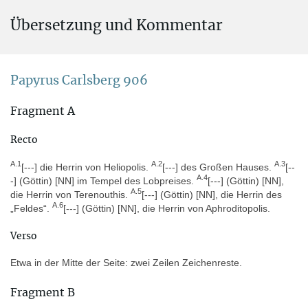
Alternative Namen
Übersetzung und Kommentar
pCarlsberg 906
Aufbewahrungsort
Europa » Dänemark » Kopenhagen » Carlsberg Papyrus
Papyrus Carlsberg 906
Collection
Fragment A
Inventarnummer: 906
Recto
A.1
A.2
A.3
[---] die Herrin von Heliopolis.
[---] des Großen Hauses.
[--
Erwerbsgeschichte
A.4
-] (Göttin) [NN] im Tempel des Lobpreises.
[---] (Göttin) [NN],
Der Papyrus stammt aus Tebtynis (Töpfer 2019, 1137, 1140).
A.5
die Herrin von Terenouthis.
[---] (Göttin) [NN], die Herrin des
Daher dürfte er wohl zu den Papyri gehören, die im Jahr 1931
A.6
„Feldes“.
[---] (Göttin) [NN], die Herrin von Aphroditopolis.
angekauft wurde, s. dazu Hagen – Ryholt 2016, 178–180.
Verso
Herkunft
Etwa in der Mitte der Seite: zwei Zeilen Zeichenreste.
Niltal von Kairo bis Assiut » Fajjum » Tebtynis
Fragment B
Der Papyrus stammt aus Tebtynis. Es kann nicht sicher