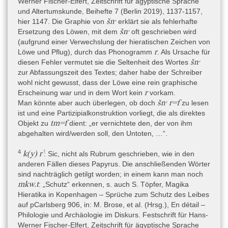
Werner Fischer-Elfert, Zeitschrift für ägyptische Sprache
Seth und Apophis bedroht wird und daher gesichert werden muss.
und Altertumskunde, Beihefte 7 (Berlin 2019), 1137-1157,
In Analogie zu diesem Schutz wird dann der menschliche
šnꜥ
hier 1147. Die Graphie von
erklärt sie als fehlerhafte
Nutznießer des Spruches vor Unheil bewahrt. An mehreren
šnꜥ
Ersetzung des Löwen, mit dem
oft geschrieben wird
Stellen weisen feminine Personalpronomina zusätzlich auf ein
(aufgrund einer Verwechslung der hieratischen Zeichen von
feminines Bezugswort hin. Bei diesem könnte es sich um
r
Löwe und Pflug), durch das Phonogramm
. Als Ursache für
Hathor/Sachmet handeln, die einerseits als Herrin über
šnꜥ
diesen Fehler vermutet sie die Seltenheit des Wortes
Krankheitsdämonen eine Verursacherin von Leid ist, aber in
zur Abfassungszeit des Textes; daher habe der Schreiber
derselben Rolle sowie in ihrer Manifestation als Sonnenauge bzw.
wohl nicht gewusst, dass der Löwe eine rein graphische
Uräusschlange auch eine übelabwehrende Gottheit ist.
r
Erscheinung war und in dem Wort kein
vorkam.
Möglicherweise bildet sie auch den Link zu den Götterepitheta auf
šnꜥ r=f
Man könnte aber auch überlegen, ob doch
zu lesen
Fragment A.
ist und eine Partizipialkonstruktion vorliegt, die als direktes
tm=f
Objekt zu
dient: „er vernichtete den, der von ihm
abgehalten wird/werden soll, den Untoten, …“.
Ursprünglicher Verwendungskontext
Der Text ist zu zerstört, um eine sichere Aussage über den
4
k(y) rʾ
: Sic, nicht als Rubrum geschrieben, wie in den
Verwendungskontext zu treffen. Die Kombination mehrerer
anderen Fällen dieses Papyrus. Die anschließenden Wörter
Sprüche miteinander auf Fragment B und die Kombination dieser
sind nachträglich getilgt worden; in einem kann man noch
Sprüche mit Anrufungen an eine Göttin sprechen jedoch eher für
mkw.t
: „Schutz“ erkennen, s. auch S. Töpfer, Magika
eine Sammelhandschrift als für ein einzelnes Amulett. Die
Hieratika in Kopenhagen – Sprüche zum Schutz des Leibes
Sprüche könnten sowohl für den Tempelkult als auch für eine
auf pCarlsberg 906, in: M. Brose, et al. (Hrsg.), En détail –
private Anwendung gedacht gewesen sein; im letzteren Falle ist
Philologie und Archäologie im Diskurs. Festschrift für Hans-
der in Zeile B.x+17 genannte „Pharao“ vielleicht nur ein
Werner Fischer-Elfert, Zeitschrift für ägyptische Sprache