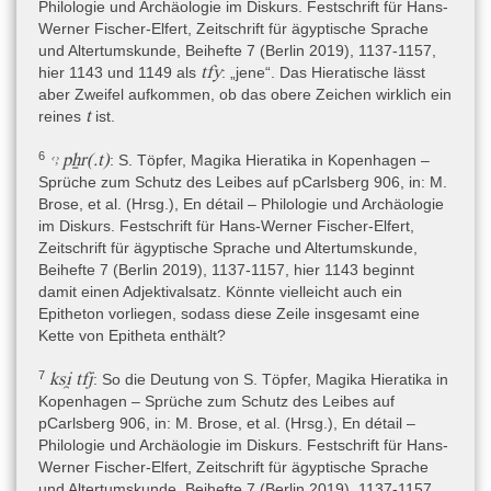
Töpfer, a.a.O., 1138 davon aus, dass der leeren Raum am
Philologie und Archäologie im Diskurs. Festschrift für Hans-
oberen Ende des Fragments B noch nicht zum oberen Rand der
Werner Fischer-Elfert, Zeitschrift für ägyptische Sprache
Rolle gehört. Im Vergleich zu anderen Handschriften aus Tebtynis
und Altertumskunde, Beihefte 7 (Berlin 2019), 1137-1157,
könnten von der Gesamthöhe insgesamt ca. 3-5 cm fehlen;
tfy
hier 1143 und 1149 als
: „jene“. Das Hieratische lässt
Töpfer rekonstruiert eine ursprüngliche Gesamthöhe von 29-30
aber Zweifel aufkommen, ob das obere Zeichen wirklich ein
cm und eine Satzspiegelhöhe von ca. 26 cm. Die Freiräume
t
reines
ist.
hinter den Zeilen in der Mitte und unten – und wohl auch oberhalb
der ersten erhaltenen Zeilen – sollten eigentlich zur Aufnahme
6
ꜥꜣ pẖr(.t)
: S. Töpfer, Magika Hieratika in Kopenhagen –
von Vignetten dienen.
Sprüche zum Schutz des Leibes auf pCarlsberg 906, in: M.
Brose, et al. (Hrsg.), En détail – Philologie und Archäologie
Der Papyrus ist für die Beschriftung der Rückseite über die
im Diskurs. Festschrift für Hans-Werner Fischer-Elfert,
horizontale Achse gewendet worden: Der obere Rand der
Zeitschrift für ägyptische Sprache und Altertumskunde,
Vorderseite ist der untere Rand der Rückseite.
Beihefte 7 (Berlin 2019), 1137-1157, hier 1143 beginnt
damit einen Adjektivalsatz. Könnte vielleicht auch ein
Epitheton vorliegen, sodass diese Zeile insgesamt eine
Schrift
Kette von Epitheta enthält?
Demotisch
,
7
ksi̯ tfj
: So die Deutung von S. Töpfer, Magika Hieratika in
Hieratisch
Kopenhagen – Sprüche zum Schutz des Leibes auf
pCarlsberg 906, in: M. Brose, et al. (Hrsg.), En détail –
Der Text ist in einem späten Hieratisch aus dem Übergang von
Philologie und Archäologie im Diskurs. Festschrift für Hans-
der Ptolemäer- zur Römerzeit geschrieben, Töpfer 2019, 1139.
Werner Fischer-Elfert, Zeitschrift für ägyptische Sprache
und Altertumskunde, Beihefte 7 (Berlin 2019), 1137-1157,