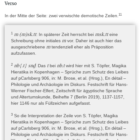
Verso
11
In der Mitte der Seite: zwei verwischte demotische Zeilen.
Textsorte
Rezitation(en) » Beschwörung(en)
1
m (m)sk.tt
msk.tt
: In späterer Zeit herrscht bei
eine
Inhalt
m
Schreibung ohne initiales
vor. Daher ist auch hier das
Fragment A enthält eine Reihe von Epitheta einer Göttin,
m
ausgeschriebene
tendenziell eher als Präposition
vermutlich der Hathor.
aufzufassen.
Fragment B enthält mehrere übelabwehrende Sprüche, die in den
2
nb{.t} snḏ
t
nb.t
: Das
bei
wird hier mit S. Töpfer, Magika
Kontext des Rituals vom „Schutz des Leibes“ (urspr.: des
Hieratika in Kopenhagen – Sprüche zum Schutz des Leibes
Pharaos) gehören. Erhalten sind hauptsächlich die
auf pCarlsberg 906, in: M. Brose, et al. (Hrsg.), En détail –
Spruchanfänge in Gestalt der Formel „ein anderer (Spruch)“
Philologie und Archäologie im Diskurs. Festschrift für Hans-
sowie ein kleiner Ausschnitt der Handlungsanweisungen, die die
Werner Fischer-Elfert, Zeitschrift für ägyptische Sprache
Zeichnung einer Abbildung erwähnen. An drei Stellen ist Platz für
und Altertumskunde, Beihefte 7 (Berlin 2019), 1137-1157,
entsprechende Vignetten gelassen, aber sie wurden nicht
hier 1146 nur als Füllzeichen aufgefasst.
aufgemalt. Die Sprüche in der oberen Hälfte von Fragment B
gehören in den Kontext der abendlichen und nächtlichen Fahrt
3
So die Interpretation der Zeile von S. Töpfer, Magika
des Sonnengottes: die „Abendbarke“, die „Unterwelt“, die
Hieratika in Kopenhagen – Sprüche zum Schutz des Leibes
„Bewohner der Finsternis“, die „Verklärten und Toten“. All dies
auf pCarlsberg 906, in: M. Brose, et al. (Hrsg.), En détail –
deutet darauf hin, dass hier auf den kosmischen Kreislauf
Philologie und Archäologie im Diskurs. Festschrift für Hans-
angespielt wird, der immer wieder von gefährlichen Entitäten wie