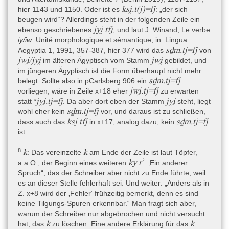
Der Text ist weitgehend schwarz geschrieben; auf Fragment B
ksi̯.t(j)=fj
hier 1143 und 1150. Oder ist es
: „der sich
finden sich einige kurze rot geschriebene Passagen.
beugen wird“? Allerdings steht in der folgenden Zeile ein
Auf der Rückseite finden sich auf beiden Fragmenten Reste von
jyi̯ tfj
ebenso geschriebenes
, und laut J. Winand, Le verbe
kurzen Notizen: Diejenige von Fragment A ist unleserlich, könnte
iy/iw
. Unité morphologique et sémantique, in: Lingua
aber Töpfer 2019, 1138 zufolge vielleicht eine Blattnummerierung
sḏm.tj=fj
Aegyptia 1, 1991, 357-387, hier 377 wird das
von
enthalten. Die Rückseite von Fragment B enthält zwei Zeilen
jwi̯/jyi̯
jwi̯
im älteren Ägyptisch vom Stamm
gebildet, und
eines demotischen, aber ebenfalls nicht klar lesbaren Textes;
im jüngeren Ägyptisch ist die Form überhaupt nicht mehr
auch diese könnte u.a. eine Blattnummerierung enthalten.
sḏm.tj=fj
belegt. Sollte also in pCarlsberg 906 ein
jwi̯.tj=fj
vorliegen, wäre in Zeile x+18 eher
zu erwarten
Der Text ist mit dem Kalamos, d.h. dem Schreibrohr, geschrieben
jyi̯.tj=fj
jyi̯
statt *
. Da aber dort eben der Stamm
steht, liegt
und nicht mit der Binse, Töpfer 2019, 1139.
sḏm.tj=fj
wohl eher kein
vor, und daraus ist zu schließen,
ksi̯ tfj
sḏm.tj=fj
dass auch das
in x+17, analog dazu, kein
ist.
Sprache
Ägyptisch-Koptisch » Ägyptisch » Mittelägyptisch » traditionelles
8
k
k
: Das vereinzelte
am Ende der Zeile ist laut Töpfer,
Mittelägyptisch
,
ky rʾ
a.a.O., der Beginn eines weiteren
: „Ein anderer
Ägyptisch-Koptisch » Demotisch
Spruch“, das der Schreiber aber nicht zu Ende führte, weil
es an dieser Stelle fehlerhaft sei. Und weiter: „Anders als in
Z. x+8 wird der ‚Fehler‘ frühzeitig bemerkt, denn es sind
Der Text ist zu zerstört, um die Sprachstufe sicher bestimmen zu
keine Tilgungs-Spuren erkennbar.“ Man fragt sich aber,
können. Wo er besser erhalten ist, liegen meist feste Formulare
warum der Schreiber nur abgebrochen und nicht versucht
tn
vor. Die Verwendung des Demonstrativpronomens
(Zeile
k
k
hat, das
zu löschen. Eine andere Erklärung für das
B.x+12; evtl. auch B.x+5 und B.x+8) ist zumindest eine ältere