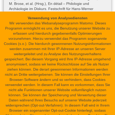
M. Brose, et al. (Hrsg.), En détail – Philologie und
Autoren (Metadaten)
Archäologie im Diskurs. Festschrift für Hans-Werner
Dr. Lutz Popko
Fischer-Elfert, Zeitschrift für ägyptische Sprache und
Verwendung von Analysediensten
Altertumskunde, Beihefte 7 (Berlin 2019), 1137-1157, hier
Wir verwenden das Webanalyseprogramm Matomo. Dieses
1138. Sie bzw. Fabian Wespi, auf den sie sich bezieht,
Programm ermöglicht es uns, die Benutzung unserer Website zu
vermutet in der zweiten Zeile eine Blattnummerierung
erfassen und hierdurch gegebenenfalls Optimierungen
mḥ-1
.
vorzunehmen. Hierzu verwendet das Programm sogenannte
Cookies (s.o.). Die hierdurch gewonnenen Nutzungsinformationen
werden zusammen mit Ihrer IP-Adresse an unseren Server
weitergeleitet und zu Analyse des Nutzungsverhaltens
gespeichert. Bei diesem Vorgang wird Ihre IP-Adresse umgehend
anonymisiert, sodass wir keine Rückschlüsse auf Sie als Nutzer
Zitationshinweis
ziehen können. Die derart gewonnenen Informationen werden
Papyrus Carlsberg 906
Dr. Lutz Popko, Dr. Lutz Popko
:
. In: Science in
nicht an Dritte weitergebenen. Sie können die Einstellungen Ihrer
Ancient Egypt. URL:
https://sae.saw-leipzig.de/de/dokumente/papyrus-
Browser-Software ändern und so verhindern, dass Cookies
carlsberg-906?version=0
verwendet werden. In diesem Fall kann es vorkommen, dass Sie
nicht alle Funktionen unserer Website vollumfänglich nutzen
Versionierung
können. Sie können der Speicherung und Verwertung dieser
Das ist die neueste Version (#0: 18.03.2025 12:44).
Daten während Ihres Besuchs auf unserer Website jederzeit
widersprechen (Opt-out-Verfahren). In diesem Fall wird in Ihrem
Browser ein sogenannter Opt-out-Cookie hinterlegt, sodass