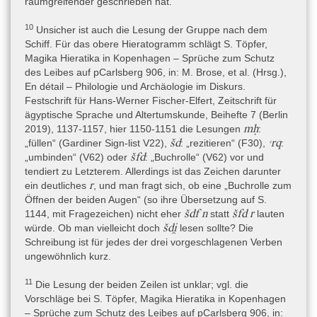
- S. Töpfer, Magika Hieratika in Kopenhagen – Sprüche zum
raumgreifender geschrieben hat.
Schutz des Leibes auf pCarlsberg 906, in: M. Brose, et al. (Hrsg.),
10
En détail – Philologie und Archäologie im Diskurs. Festschrift für
Unsicher ist auch die Lesung der Gruppe nach dem
Hans-Werner Fischer-Elfert, Bd. 2, Zeitschrift für ägyptische
Schiff. Für das obere Hieratogramm schlägt S. Töpfer,
Sprache und Altertumskunde, Beihefte 7.2 (Berlin 2019), 1137-
Magika Hieratika in Kopenhagen – Sprüche zum Schutz
1157.
des Leibes auf pCarlsberg 906, in: M. Brose, et al. (Hrsg.),
En détail – Philologie und Archäologie im Diskurs.
Festschrift für Hans-Werner Fischer-Elfert, Zeitschrift für
Literatur zu den Metadaten
ägyptische Sprache und Altertumskunde, Beihefte 7 (Berlin
mḥ
- Hagen – Ryholt 2016: F. Hagen – K. Ryholt, The Antiquities
2019), 1137-1157, hier 1150-1151 die Lesungen
:
šd
ꜥrq
Trade in Egypt 1880-1930. The H.O. Lange Papers, Scientia
„füllen“ (Gardiner Sign-list V22),
: „rezitieren“ (F30),
:
šfd
Danica. Series H, Humanistica, 4 8 (Copenhagen 2016).
„umbinden“ (V62) oder
: „Buchrolle“ (V62) vor und
tendiert zu Letzterem. Allerdings ist das Zeichen darunter
- Töpfer 2019: S. Töpfer, Magika Hieratika in Kopenhagen –
r
ein deutliches
, und man fragt sich, ob eine „Buchrolle zum
Sprüche zum Schutz des Leibes auf pCarlsberg 906, in: M. Brose,
Öffnen der beiden Augen“ (so ihre Übersetzung auf S.
et al. (Hrsg.), En détail – Philologie und Archäologie im Diskurs.
šdf n
šfd r
1144, mit Fragezeichen) nicht eher
statt
lauten
Festschrift für Hans-Werner Fischer-Elfert, Zeitschrift für
šdi̯
würde. Ob man vielleicht doch
lesen sollte? Die
ägyptische Sprache und Altertumskunde, Beihefte 7 (Berlin 2019),
Schreibung ist für jedes der drei vorgeschlagenen Verben
1137-1157.
ungewöhnlich kurz.
11
Die Lesung der beiden Zeilen ist unklar; vgl. die
Autoren
Vorschläge bei S. Töpfer, Magika Hieratika in Kopenhagen
Dr. Lutz Popko
– Sprüche zum Schutz des Leibes auf pCarlsberg 906, in: