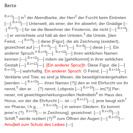
spezifiziert werden, ob direkt aus der Tempelbibliothek oder den
Recto
Papyrusmüllhalden, aber Töpfer 2019, 1140 vermutet mit
folgenden Argumenten Letzteres: (a) Die vorliegende Handschrift
B.x+1
1
2
[---] in
der Abendbarke, der Herr
der Furcht beim Eintreten
hat kein zugehöriges Fragment im Tebtynis-Material des Istituto
B.x+2
[---]
[---] Unterwelt, als einer, der ihn abwehrt, der Gnädige [--
Papirologico „Girolamo Vitelli“ in Florenz, das aus den Grabungen
B.x+3
B.x+4
-]
[---] für sie die Bewohner der Finsternis, die nicht [---]
[-
der Tempelbibliothek stammt. (b) Die Handschrift von pCarlsberg
3
--] er vernichtete und hält ab den Untoten,
die Untote, [den
906 entspricht derjenigen von Papyri, die auch noch in den
B.x+5
Feind, ---]
[---] diese [Figur], die als Zeichnung (existiert),
aktuellen Grabungen im Bereich der Abfallhaufen gefunden
B.x+6
B.x+7
B.x+8
gezeichnet auf [---]
[---].
[---].
[---] diese [---]. Ein
werden.
4
B.x+9
B.x+10
anderer Spruch:
[---].
[---] ihren wirklichen Namen
B.x+11
kennen [---]
[---] indem sie [geht/kommt] in ihrer wirklichen
B.x+12
Gestalt [---]
[---].
[Ein anderer Spruc]h:
Diese Figur, die [---]
Datierung
B.x+13
B.x+14
[---] wahrhaftig.
Ein anderer Spruch:
O Feind, [---]
[---]
von:
Verklärte und Tote; es sind ja Wesen, die beseitigt/niedergehalten
(Absolute Datierung: Jahrhunderte) » (Jahrhunderte v.Chr.) » 1.
B.x+15
[werden ---]
[--- ihren Namen (?)] den er mit Ehrfurcht vor ihr
Jhdt. v.Chr. » 2. Hälfte 1. Jhdt. v.Chr.
5
B.x+16
nennt,
den er … (?) nennt; Lobpreis [---]
[--- im(?)] Per-
6
neser, mit gewichtigen/wirkungsvollen Heilmitteln
im Haus des
bis:
B.x+17
7
Horus, vor der die Ehrfurcht [--- ist ---]
[---]; jene beugt sich
(Absolute Datierung: Jahrhunderte) » (Jahrhunderte n.Chr.) » 1.
8
B.x+18
vor Pharao, l.h.g., …
[---] in seinen Gliedern. Es kommt
Jhdt. n.Chr. » 1. Hälfte 1. Jhdt. n.Chr.
B.x+19
B.x+20
jene/-s (?).
[--- in Zeichnung], gezeichnet. [---]
[---]-
9
10
B.x+21
Schiff,
werde rezitiert (?)
zum Öffnen der Augen [---]
[---
Amu
]
lett zum Schutz des Leibes
[---]
Datierung aufgrund der Paläographie des Textes, Töpfer 2019,
1139-1140.