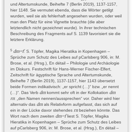
Platzhalter für den Namen des nichtköniglichen Nutznießers,
und Altertumskunde, Beihefte 7 (Berlin 2019), 1137-1157,
Töpfer 2019, 1153-1154.
hier 1148. Sie vermutet ebenda, dass die Wörter getilgt
wurden, weil sie als fehlerhaft angesehen wurden, oder weil
man den Platz für eine Vignette brauchte (die aber
Material
letztendlich nicht gezeichnet wurde). In ihrer technischen
Organisch » Faser, Pflanzliche und Tierische » Papyrus
Beschreibung des Fragments auf S. 1139 favorisiert sie die
letztere Erklärung.
Objekttyp
Artefakt » Schriftmedien » Schriftrolle
5
dm=f
: S. Töpfer, Magika Hieratika in Kopenhagen –
Sprüche zum Schutz des Leibes auf pCarlsberg 906, in: M.
Brose, et al. (Hrsg.), En détail – Philologie und Archäologie
Technische Daten
im Diskurs. Festschrift für Hans-Werner Fischer-Elfert,
Der erhaltene Teil des Papyrus setzt sich aus zwei Fragmenten
Zeitschrift für ägyptische Sprache und Altertumskunde,
zusammen, die, nach der generellen Materialbeschaffenheit, dem
Beihefte 7 (Berlin 2019), 1137-1157, hier 1143 übersetzt
Layout und der Handschrift zu schließen, Teil derselben
beide Formen indikativisch: „er spricht (…)“ bzw. „er nennt
Papyrusrolle waren. Aber der Faserverlauf spricht dafür, dass
dm
dm
(…)“. Das Verb
kommt sehr oft in der Kollokation
beide Fragmente zu verschiedenen Blättern dieser Rolle
rn
: „den Namen nennen/aussprechen“ vor. Daher wird hier
gehörten. S. hierzu und zum Weiteren Töpfer 2019, 1137-1139.
dm
alternativ das
als Relativform aufgefasst, das sich auf
Fragment A ist 10,5 cm hoch und 4,3 cm breit. Fragment B ist
rn
ein in der Lücke davor stehendes
beziehen könnte. Das
25,0 cm hoch und 8,5 cm breit; es zeigt eine Klebung. Auf der
dm=f
Wort nach dem zweiten
liest S. Töpfer, Magika
Vorderseite von Fragment B sind verblasste Hilfslinien zu
Hieratika in Kopenhagen – Sprüche zum Schutz des Leibes
erkennen, und da diese bis an den oberen Rand reichen, geht
auf pCarlsberg 906, in: M. Brose, et al. (Hrsg.), En détail –