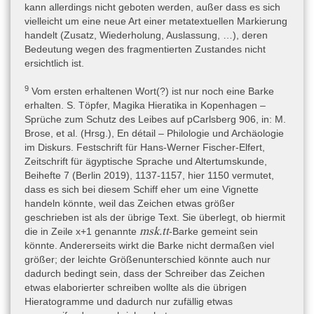
kann allerdings nicht geboten werden, außer dass es sich
pr-ꜥꜣ
Erscheinung. Die Verwendung von
: „Pharao“ als
vielleicht um eine neue Art einer metatextuellen Markierung
Herrschertitel (Zeile B.x+17) ist dagegen nachklassisch. Weder
handelt (Zusatz, Wiederholung, Auslassung, …), deren
n.tj
n
der Relativkonverter
(B.x+5, B,x+12) noch die Genitiv-Nisbe
Bedeutung wegen des fragmentierten Zustandes nicht
(B.x+21) zeigen eine Anpassung an feminine Bezugswörter. Die
ersichtlich ist.
pẖr.t
r
Schreibung von
mit zwei
übereinander (Verwechslung der
pẖr
r
Hieratogramme von
und
, B.x+16) ist erst ab der
9
Vom ersten erhaltenen Wort(?) ist nur noch eine Barke
Ramessidenzeit belegt. Töpfer 2019, 1147 erklärt die
erhalten. S. Töpfer, Magika Hieratika in Kopenhagen –
šnꜥ
ungewöhnliche Graphie von
in Zeile B.x+4 mit der fehlenden
Sprüche zum Schutz des Leibes auf pCarlsberg 906, in: M.
Vertrautheit des Schreibers mit diesem Wort. Dies spricht für eine
Brose, et al. (Hrsg.), En détail – Philologie und Archäologie
sehr späte Abfassungszeit.
im Diskurs. Festschrift für Hans-Werner Fischer-Elfert,
Die Notizen auf der Rückseite zeigen, wenn richtig gelesen, die
Zeitschrift für ägyptische Sprache und Altertumskunde,
mḥ
jüngere Bildung der Ordinalzahlen mit
statt mit dem Suffix
Beihefte 7 (Berlin 2019), 1137-1157, hier 1150 vermutet,
.nw
pꜣ
. Ein Zeichenrest lässt sich vielleicht zum jüngeren Artikel
dass es sich bei diesem Schiff eher um eine Vignette
ergänzen, Töpfer 2019, 1138.
handeln könnte, weil das Zeichen etwas größer
geschrieben ist als der übrige Text. Sie überlegt, ob hiermit
msk.tt
die in Zeile x+1 genannte
-Barke gemeint sein
Bearbeitungsgeschichte
könnte. Andererseits wirkt die Barke nicht dermaßen viel
Die Editio princeps stammt von Töpfer 2019, 1137–1157.
größer; der leichte Größenunterschied könnte auch nur
dadurch bedingt sein, dass der Schreiber das Zeichen
etwas elaborierter schreiben wollte als die übrigen
Editionen
Hieratogramme und dadurch nur zufällig etwas