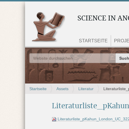
SCIENCE IN AN
STARTSEITE
PROJ
Website
Erweiterte Suche…
S
Startseite
Assets
Literatur
Literaturlis
i
e
Literaturliste_pKah
s
i
n
Literaturliste_pKahun_London_UC_32
d
h