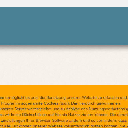
rmöglicht es uns, die Benutzung unserer Website zu erfassen und 
 Programm sogenannte Cookies (s.o.). Die hierdurch gewonnenen
seren Server weitergeleitet und zu Analyse des Nutzungsverhaltens g
s wir keine Rückschlüsse auf Sie als Nutzer ziehen können. Die dera
e Einstellungen Ihrer Browser-Software ändern und so verhindern, dass
t alle Funktionen unserer Website vollumfänglich nutzen können. Sie