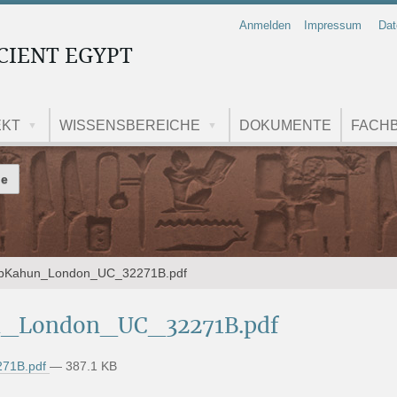
Anmelden
Impressum
Dat
CIENT EGYPT
EKT
WISSENSBEREICHE
DOKUMENTE
FACHB
 durchsuchen
te_pKahun_London_UC_32271B.pdf
un_London_UC_32271B.pdf
271B.pdf
— 387.1 KB