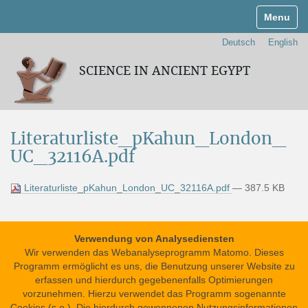
Navigati
Deutsch
English
SCIENCE IN ANCIENT EGYPT
Literaturliste_pKahun_London_
UC_32116A.pdf
Literaturliste_pKahun_London_UC_32116A.pdf
— 387.5 KB
Verwendung von Analysediensten
Wir verwenden das Webanalyseprogramm Matomo. Dieses
Programm ermöglicht es uns, die Benutzung unserer Website zu
erfassen und hierdurch gegebenenfalls Optimierungen
vorzunehmen. Hierzu verwendet das Programm sogenannte
Impressum
Datenschutzerklärung
Cookies (s.o.). Die hierdurch gewonnenen Nutzungsinformationen