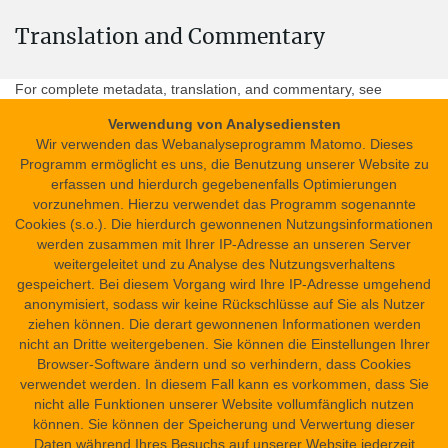
Translation and Commentary
Alternative Names
CGT 10201
For complete metadata, translation, and commentary, see
German version
.
Present location
Verwendung von Analysediensten
Europe » Italy » (Cities Q-Z) » Turin » Museo Egizio
Wir verwenden das Webanalyseprogramm Matomo. Dieses
Programm ermöglicht es uns, die Benutzung unserer Website zu
erfassen und hierdurch gegebenenfalls Optimierungen
Inventory number: Suppl. 4310
Citation notice
vorzunehmen. Hierzu verwendet das Programm sogenannte
Anonymous inner(?) coffin,
Dr. Katharina Stegbauer, Dr. Peter Dils
:
Cookies (s.o.). Die hierdurch gewonnenen Nutzungsinformationen
K1T
. In: Science in Ancient Egypt. URL:
https://sae.saw-
werden zusammen mit Ihrer IP-Adresse an unseren Server
Find spot
leipzig.de/en/documents/anonymous-inner-coffin-k1t?version=49
weitergeleitet und zu Analyse des Nutzungsverhaltens
Asyut to First Cataract » Between Asyut and Abydos » East Bank
gespeichert. Bei diesem Vorgang wird Ihre IP-Adresse umgehend
» Qaw el-Kebir
Versioning
anonymisiert, sodass wir keine Rückschlüsse auf Sie als Nutzer
This is the newest version (#49: Apr 09, 2024 11:49 AM).
ziehen können. Die derart gewonnenen Informationen werden
Other versions
Date
nicht an Dritte weitergebenen. Sie können die Einstellungen Ihrer
Era and Dynasty Dates » Pharaonic Period » Middle Kingdom »
Browser-Software ändern und so verhindern, dass Cookies
12th Dynasty
verwendet werden. In diesem Fall kann es vorkommen, dass Sie
nicht alle Funktionen unserer Website vollumfänglich nutzen
können. Sie können der Speicherung und Verwertung dieser
Text type
Daten während Ihres Besuchs auf unserer Website jederzeit
recitation(s) » incantation(s)