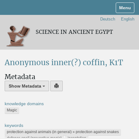
Toggle n
Deutsch
English
SCIENCE IN ANCIENT EGYPT
Anonymous inner(?) coffin, K1T
Metadata
Show Metadata
knowledge domains
Magic
keywords
protection against animals (in general) » protection against snakes
defence spell (preventive magic)
incantation