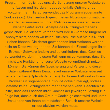
Programm ermöglicht es uns, die Benutzung unserer Website zu
Turin Suppl. 9 + Florenz 8708
erfassen und hierdurch gegebenenfalls Optimierungen
Citation notice
vorzunehmen. Hierzu verwendet das Programm sogenannte
Healing Statue of Psammetik-Seneb
Dr. Peter Dils, Dr. Peter Dils
:
. In:
Present location
Cookies (s.o.). Die hierdurch gewonnenen Nutzungsinformationen
Science in Ancient Egypt. URL:
https://sae.saw-
Europe » Italy » (Cities D-P) » Florence » Museo Egizio
,
werden zusammen mit Ihrer IP-Adresse an unseren Server
leipzig.de/en/documents/healing-statue-of-psammetik-seneb?version=4
weitergeleitet und zu Analyse des Nutzungsverhaltens
Europe » Italy » (Cities Q-Z) » Turin » Museo Egizio
gespeichert. Bei diesem Vorgang wird Ihre IP-Adresse umgehend
Versioning
anonymisiert, sodass wir keine Rückschlüsse auf Sie als Nutzer
This is the newest version (#4: Apr 09, 2026 11:31 AM).
Find spot
ziehen können. Die derart gewonnenen Informationen werden
Other versions
Nile Delta » Southern Delta » East Part » Heliopolis
,
nicht an Dritte weitergebenen. Sie können die Einstellungen Ihrer
Browser-Software ändern und so verhindern, dass Cookies
Western Asia and Europe » Rome
verwendet werden. In diesem Fall kann es vorkommen, dass Sie
nicht alle Funktionen unserer Website vollumfänglich nutzen
können. Sie können der Speicherung und Verwertung dieser
Date
Daten während Ihres Besuchs auf unserer Website jederzeit
Era and Dynasty Dates » Pharaonic Period » Late Period » 30th
widersprechen (Opt-out-Verfahren). In diesem Fall wird in Ihrem
Dynasty
Browser ein sogenannter Opt-out-Cookie hinterlegt, sodass
funded by
Matamo keine Sitzungsdaten mehr erheben kann. Beachten Sie
Text type
bitte, dass das Löschen Ihrer Cookies der jeweiligen Sitzung zur
recitation(s) » incantation(s)
Folge hat, dass auch das Opt-out-Cookie gelöscht wird und unter
Umständen von Ihnen beim nächsten Besuch unserer Website
erneut aktiviert werden muss.
Material
Site Map