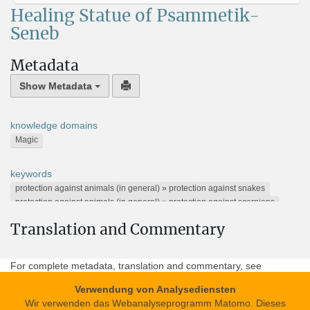
Healing Statue of Psammetik-
Seneb
Metadata
Show Metadata
knowledge domains
Magic
keywords
protection against animals (in general) » protection against snakes
protection against animals (in general) » protection against scorpions
protection against substances and other things » protection against poison
Translation and Commentary
protection against animals (in general) » protection against crocodiles
defence spell (preventive magic) » protection on the water
Horus stela text
For complete metadata, translation and commentary, see
German version
.
Verwendung von Analysediensten
Alternative Names
Wir verwenden das Webanalyseprogramm Matomo. Dieses
Trismegistos TM 109217