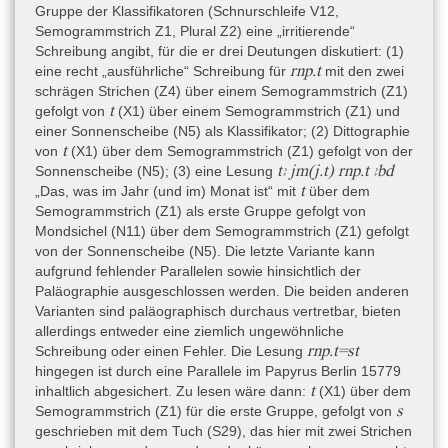
sich ungeachtet der Parallelen doch um einen späteren Osorkon
Gruppe der Klassifikatoren (Schnurschleife V12,
handeln würde, spätestens in die 23. Dynastie zu datieren. Nach
Semogrammstrich Z1, Plural Z2) eine „irritierende“
Koenig (in: CRIPEL 9, 1987, 31) ist aufgrund der Paläographie
Schreibung angibt, für die er drei Deutungen diskutiert: (1)
sowie spezifischer Schreibungen mindestens für einen Teil der
rnp.t
eine recht „ausführliche“ Schreibung für
mit den zwei
Texte, den hier bearbeiteten nicht mit eingeschlossen, eine
schrägen Strichen (Z4) über einem Semogrammstrich (Z1)
Datierung in die 21. Dynastie anzunehmen.
t
gefolgt von
(X1) über einem Semogrammstrich (Z1) und
einer Sonnenscheibe (N5) als Klassifikator; (2) Dittographie
t
von
(X1) über dem Semogrammstrich (Z1) gefolgt von der
Textsorte
tꜣ jm(j.t) rnp.t ꜣbd
Sonnenscheibe (N5); (3) eine Lesung
Oracular Amuletic Decree
t
„Das, was im Jahr (und im) Monat ist“ mit
über dem
Semogrammstrich (Z1) als erste Gruppe gefolgt von
Mondsichel (N11) über dem Semogrammstrich (Z1) gefolgt
Inhalt
von der Sonnenscheibe (N5). Die letzte Variante kann
Wie alle Texte, die zum Korpus der Oracular Amuletic Decrees
aufgrund fehlender Parallelen sowie hinsichtlich der
gehören, ist auch der Text des Papyrus Cleveland 14.723 in der
Paläographie ausgeschlossen werden. Die beiden anderen
Form eines Briefes gehalten. Als solcher präsentiert er sich als
Varianten sind paläographisch durchaus vertretbar, bieten
eine Rede, die von dem Gott Chons-in-Theben Neferhotep
allerdings entweder eine ziemlich ungewöhnliche
J:jr=j-n-Ḫnsw
stammt. Er sagt, dass er Irienchonsu (
; vermutlich
rnp.t=st
Schreibung oder einen Fehler. Die Lesung
Ḏj=w-sw-n-Mw.t
ein Junge), Kind der Diusuenmut (
), zu
hingegen ist durch eine Parallele im Papyrus Berlin 15779
beschützen gedenkt. Es folgen zahlreiche realweltliche und
t
inhaltlich abgesichert. Zu lesen wäre dann:
(X1) über dem
übernatürliche Gefahren, vor denen er seinen Schützling zu
s
Semogrammstrich (Z1) für die erste Gruppe, gefolgt von
bewahren verspricht, wie bspw. schlimme Träume, giftige Tiere,
geschrieben mit dem Tuch (S29), das hier mit zwei Strichen
Krankheiten usw. Am Ende versichert der Gott nochmals, dass er