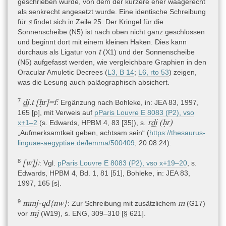
geschrieben wurde, von dem der kürzere eher waagerecht
den versprochenen Schutz aufrechterhält. Abschließend erscheint
als senkrecht angesetzt wurde. Eine identische Schreibung
erneut der Name des Chons-in-Theben Neferhotep, mit einigen
s
für
findet sich in Zeile 25. Der Kringel für die
Epitheta versehen, und der Vermerk, dass dieser das zuvor
Sonnenscheibe (N5) ist nach oben nicht ganz geschlossen
Stehende in einem Orakel gesagt habe (Bohleke 1997, 158–165).
und beginnt dort mit einem kleinen Haken. Dies kann
t
durchaus als Ligatur von
(X1) und der Sonnenscheibe
(N5) aufgefasst werden, wie vergleichbare Graphien in den
Ursprünglicher Verwendungskontext
Oracular Amuletic Decrees (
L3, B 14
;
L6, rto 53
) zeigen,
Amulettpapyri wie der hier vorliegende Text wurden aufgerollt in
was die Lesung auch paläographisch absichert.
einem kleinen Behälter, der aus Leder, Holz oder Metall
gearbeitet sein konnte (vgl. Ray, in: JEA 58, 1972, 151–153;
7
ḏi̯.t [ḥr]=f
: Ergänzung nach Bohleke, in: JEA 83, 1997,
Bourriau/Ray, in: JEA 61, 1975, 257–258), um den Hals getragen
165 [p], mit Verweis auf
pParis Louvre E 8083 (P2), vso
und diente somit als Apotropaion (vgl. hierzu Roß, Schutz von
rḏi̯ (ḥr)
x+1–2
(s. Edwards, HPBM 4, 83 [35]), s.
Kindern, 40–44). Die Amulette wurden vermutlich in erster Linie
„Aufmerksamtkeit geben, achtsam sein“ (
https://thesaurus-
für Kinder hergestellt (vgl. Roß, Schutz von Kindern, 26–36;
linguae-aegyptiae.de/lemma/500409
, 20.08.24).
Adderly, Personal Religion, 193; Edwards, HPBM 4, xvi), wobei es
Hinweise darauf gibt, dass es sich um Säuglinge oder sehr junge
8
[w]jꜣ
: Vgl.
pParis Louvre E 8083 (P2), vso x+19–20
, s.
Kinder gehandelt haben könnte (Roß, ebd.). Wilfong (in: JEA 99,
Edwards, HPBM 4, Bd. 1, 81 [51], Bohleke, in: JEA 83,
2013, 295–300) geht davon aus, dass die Länge des
1997, 165 [s].
beschrifteten Papyrusstreifens mit der Größe des Kindes
korreliert werden kann. Mittlerweile ist auch ein Orakeldekret für
9
mmj-qd{nw}
m
: Zur Schreibung mit zusätzlichem
(G17)
eine schwangere Frau belegt (
pIFAO H40
: Koenig, in: BIFAO 118,
mj
vor
(W19), s. ENG, 309–310 [§ 621].
2018, 233–239), doch ist der Text leider nur fragmentarisch
erhalten, so dass keine Rückschlüsse auf die ursprüngliche