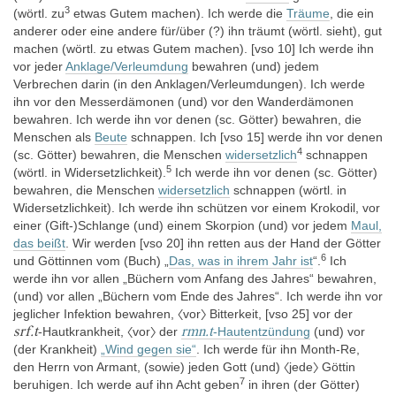
3
Cleveland Museum of Art
(wörtl. zu
etwas Gutem machen). Ich werde die
Träume
, die ein
anderer oder eine andere für/über (?) ihn träumt (wörtl. sieht), gut
machen (wörtl. zu etwas Gutem machen). [vso 10] Ich werde ihn
Inventarnummer: 14.723
vor jeder
Anklage/Verleumdung
bewahren
(und) jedem
Verbrechen darin (in den Anklagen/Verleumdungen). Ich werde
ihn vor den Messerdämonen (und) vor den Wanderdämonen
Digitaler Katalog
bewahren. Ich werde ihn vor denen (sc. Götter) bewahren, die
http://www.clevelandart.org/art/
Menschen als
Beute
schnappen. Ich [vso 15] werde ihn vor denen
4
(sc. Götter) bewahren, die Menschen
widersetzlich
schnappen
5
(wörtl. in Widersetzlichkeit).
Ich werde ihn vor denen (sc. Götter)
Erwerbsgeschichte
bewahren, die Menschen
widersetzlich
schnappen (wörtl. in
Der Papyrus wurde am 31. März 1913 in Luxor bei dem
Widersetzlichkeit). Ich werde ihn schützen vor einem Krokodil, vor
Antikenhändel Joseph Hassan Ahmed von Lucy Olcott Perkins
einer (Gift-)Schlange (und) einem Skorpion (und) vor jedem
Maul,
gekauft und dem Museum 1914 durch den John Huntington Art
das beißt
. Wir werden
[vso 20] ihn retten aus der Hand der Götter
and Polytechnic Trust gestiftet (Bohleke, in: JEA 83, 1997, 156).
6
und Göttinnen vom (Buch) „
Das, was in ihrem Jahr ist
“.
Ich
Lucy Olcott Perkins war von den Mäzenen des zukünftigen
werde ihn vor allen „Büchern vom Anfang des Jahres“ bewahren,
Museums beauftragt worden, ägyptische Antiken für die
(und) vor allen „Büchern vom Ende des Jahres“. Ich werde ihn vor
Sammlung zusammenzutragen. Sie selbst hatte keinerlei
jeglicher Infektion bewahren, 〈vor〉 Bitterkeit, [vso 25] vor der
Expertise im Hinblick auf altägyptische Kunst, doch war sie vom
srf.t
rmn.t
-Hautkrankheit, 〈vor〉 der
-Hautentzündung
(und) vor
Sekretär des Metropolitan Museum of Art, Henry W. Kent,
(der Krankheit)
„Wind gegen sie“
. Ich werde für ihn Month-Re,
empfohlen worden. In Ägypten wurde sie von Albert M. Lythgoe,
den Herrn von Armant, (sowie) jeden Gott (und) 〈jede〉 Göttin
dem Konservator des Metropolitan Museums beraten. Sie kaufte
7
beruhigen. Ich werde auf ihn Acht geben
in ihren (der Götter)
auf dieser Reise etwa 500 Objekte, die seit der Eröffnung des