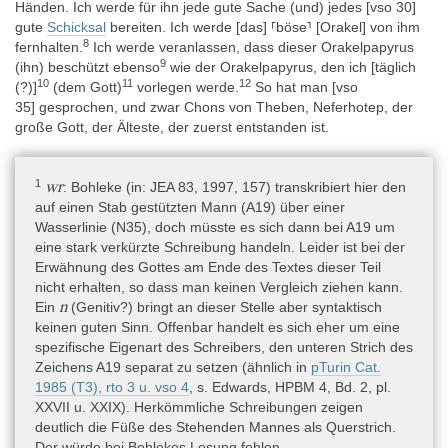
Händen. Ich werde für ihn jede gute Sache (und) jedes [vso 30]
Museums im Jahre 1916 den Grundstock der ägyptischen
gute
Schicksal
bereiten. Ich werde [das] ⸢böse⸣ [Orakel] von ihm
Sammlung bilden (Berman, in: BSFE 134, 1995, 14–15).
8
fernhalten.
Ich werde veranlassen, dass dieser Orakelpapyrus
9
(ihn) beschützt ebenso
wie der Orakelpapyrus, den ich [täglich
10
11
12
(?)]
(dem Gott)
vorlegen werde.
So hat man [vso
Herkunft
35] gesprochen, und zwar Chons von Theben, Neferhotep, der
Niltal südlich von Assiut bis zum 1. Katarakt » Theben
große Gott, der Älteste, der zuerst entstanden ist.
Die genaue Herkunft des Papyrus ist nicht bekannt. Edwards
1
wr
(1960, xiii) geht bei den Oracular Amuletic Decrees generell von
: Bohleke (in: JEA 83, 1997, 157) transkribiert hier den
einer Herkunft aus Theben aus, die er vor allem an den in den
auf einen Stab gestützten Mann (A19) über einer
Texten genannten Göttern festmacht. Dies gilt auch für diesen
Wasserlinie (N35), doch müsste es sich dann bei A19 um
Text, da es sich bei dem orakelgebenden Gott um Chons in
eine stark verkürzte Schreibung handeln. Leider ist bei der
Theben Neferhotep handelt.
Erwähnung des Gottes am Ende des Textes dieser Teil
Die Tatsache, dass der Papyrus in Luxor angekaufte worden ist
nicht erhalten, so dass man keinen Vergleich ziehen kann.
n
(s.o. Erwerbungsgeschichte), deutet ebenfalls auf eine Herkunft
Ein
(Genitiv?) bringt an dieser Stelle aber syntaktisch
aus dem thebanischen Raum.
keinen guten Sinn. Offenbar handelt es sich eher um eine
spezifische Eigenart des Schreibers, den unteren Strich des
Zeichens A19 separat zu setzen (ähnlich in
pTurin Cat.
Datierung
1985 (T3), rto 3 u. vso 4
, s. Edwards, HPBM 4, Bd. 2, pl.
von:
XXVII u. XXIX). Herkömmliche Schreibungen zeigen
deutlich die Füße des Stehenden Mannes als Querstrich.
(Epochen und Dynastien) » Pharaonische Zeit » Dritte
Der würde bei Bohlekes Lesung fehlen.