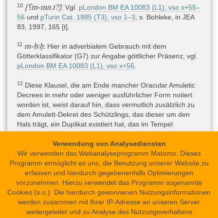
10
[⸮m-mn.t?]
: Vgl.
pLondon BM EA 10083 (L1), vso x+55–
Länge des Dokumentes erzielt werden können.
56
und
pTurin Cat. 1985 (T3), vso 1–3
, s. Bohleke, in JEA
83, 1997, 165 [t].
Material
11
m-bꜣḥ
: Hier in adverbialem Gebrauch mit dem
Organisch » Faser, Pflanzliche und Tierische » Papyrus
Götterklassifikator (G7) zur Angabe göttlicher Präsenz, vgl.
pLondon BM EA 10083 (L1), vso x+56
.
Objekttyp
Artefakt » Schriftmedien » Schreibblatt
12
Diese Klausel, die am Ende mancher Oracular Amuletic
Decrees in mehr oder weniger ausführlicher Form notiert
worden ist, weist darauf hin, dass vermutlich zusätzlich zu
Technische Daten
dem Amulett-Dekret des Schützlings, das dieser um den
Der Papyrus ist bis auf einige Ausbrüche am rechten Rand, die
Hals trägt, ein Duplikat existiert hat, das im Tempel
dadurch entstanden sind, dass er ursprünglich aufgerollt gewesen
aufbewahrt wurde, s. Römer, Götterherrschaft, 269 [§ 293].
ist, intakt (Bohleke, in JEA 83, 1997, 156). Der 3 cm breite und
Verwendung von Analysediensten
18,5 cm lange Papyrus ist nur auf einer Seite beschrieben.
Wir verwenden das Webanalyseprogramm Matomo. Dieses
Bohleke (in: JEA 83, 1997, 156) beschreibt mit einem Verweis auf
Programm ermöglicht es uns, die Benutzung unserer Website zu
Edwards (HPBM 4, Bd. 1, xii), dass die Oracular Amuletic Decrees
erfassen und hierdurch gegebenenfalls Optimierungen
in der Art von Privatbriefen der Ramessidenzeit auf der Seite des
vorzunehmen. Hierzu verwendet das Programm sogenannte
Papyrus beginnen, bei der die Fasern vertikal verlaufen. Zu dem
Cookies (s.o.). Die hierdurch gewonnenen Nutzungsinformationen
Zitationshinweis
hier vorliegenden Papyrus bemerkt er lediglich: „It preserves 36
werden zusammen mit Ihrer IP-Adresse an unseren Server
lines of text on one side, (...)“ (ebd.). Hieraus könnte man
Oracular Amuletic
Dr. Anke Ilona Blöbaum, Dr. Anke Ilona Blöbaum
:
weitergeleitet und zu Analyse des Nutzungsverhaltens
schließen, dass auch dieser Text auf der Seite des Papyrus
Decree CMA (Papyrus Cleveland CMA 14.723)
. In: Science in Ancient