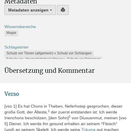
Metadaten
Metadaten anzeigen
Wissensbereiche
Magie
Schlagwörter
Schutz vor Tieren (allgemein) » Schutz vor Schlangen
Schutz vor „übernatürlichen“ Wesen » Schutz vor Dämonen
Schutz vor Tieren (allgemein) » Schutz vor Skorpionen
Übersetzung und Kommentar
Schutz vor Tieren (allgemein)
Schutz vor „übernatürlichen“ Wesen » Schutz vor Göttern
Schutz vor Menschen
Hautleiden
Schutz vor Tieren (allgemein) » Schutz vor Krokodilen
Verso
Alternative Namen
[vso 1] Es hat Chons in Theben, Neferhotep gesprochen, dieser
CMA 14.723; CMA 1914.723
1
große Gott, der Älteste,
der zuerst entstanden ist: Ich werde
2
Irienchons beschützen, [den Sohn]
von Diusuenmut, meinen [vso
Aufbewahrungsort
5] Diener. Ich werde ihn gesund erhalten an seinem ⸢Fleisch⸣
Nordamerika » U.S.A. » (Städte Ci-K) » Cleveland (OH) » The
(und) an seinem Skelett. Ich werde seine
Träume
gut machen