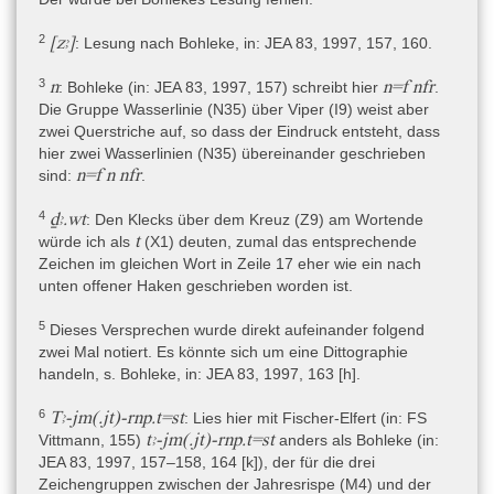
Zwischenzeit » 21. Dynastie
2
[zꜣ]
bis:
: Lesung nach Bohleke, in: JEA 83, 1997, 157, 160.
(Epochen und Dynastien) » Pharaonische Zeit » Dritte
3
n
n=f nfr
: Bohleke (in: JEA 83, 1997, 157) schreibt hier
.
Zwischenzeit » 22.–23. Dynastie
Die Gruppe Wasserlinie (N35) über Viper (I9) weist aber
zwei Querstriche auf, so dass der Eindruck entsteht, dass
Edwards (HPBM 4, Bd. 1, xiii–xiv) geht von einer Datierung des
hier zwei Wasserlinien (N35) übereinander geschrieben
gesamten Korpus der Amulettpapyri mit Orakeldekreten in die
n=f n nfr
sind:
.
22./23. Dynastie aus. Ein einziger
Text (L7: pBM EA 10730)
liefert
einen Hinweis auf die Datierung, denn er ist für einen Prinzen und
4
ḏꜣ.wt
: Den Klecks über dem Kreuz (Z9) am Wortende
zukünftigen General in der Armee eines Königs Osorkon
t
würde ich als
(X1) deuten, zumal das entsprechende
geschrieben, bei dem es sich nach Edwards (HPBM 4, Bd. 1, xiv)
Zeichen im gleichen Wort in Zeile 17 eher wie ein nach
und Ritner (The Libyan Anarchy, 74) vermutlich um Osorkon I.
unten offener Haken geschrieben worden ist.
handeln dürfte, während Jacquet-Gordon (in: GS Sauneron I,
175, Anm. 5; Ead., in: BiOr 20, 1963, 32) und ihr folgend
5
Dieses Versprechen wurde direkt aufeinander folgend
Verhoeven (Buchschrift, 13) von Osorkon II. ausgehen. Diese
zwei Mal notiert. Es könnte sich um eine Dittographie
Datierung basiert auf Textparallelen im Text auf einer Statue aus
handeln, s. Bohleke, in: JEA 83, 1997, 163 [h].
Tanis (Kairo CG 1040 + CG 881 + Philadelphia E 16159: s.
Jacquet-Gordon, in: JEA 46, 1960, 23), die ursprünglich für
6
Tꜣ-jm(.jt)-rnp.t=st
: Lies hier mit Fischer-Elfert (in: FS
Sethos I. angefertigt und für Osorkon II. wiederverwendet und
tꜣ-jm(.jt)-rnp.t=st
Vittmann, 155)
anders als Bohleke (in:
neu beschriftet wurde (Sourouzian, in: FS Gaballa, 97–105). Der
JEA 83, 1997, 157–158, 164 [k]), der für die drei
Text
L7
wäre also in die 22. Dynastie, oder für den Fall, dass es
Zeichengruppen zwischen der Jahresrispe (M4) und der