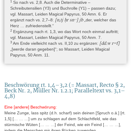
Rijksmuseum van Oudheden, Papyrus Leiden I 343 + I 345 5
1
So nach vs. 2,8. Auch die Determinative –
Schreibutensilien (Y3) und Buchrolle (Y1) – passen dazu;
Rijksmuseum van Oudheden, Papyrus Leiden I 343 + I 345 6
vgl. Massart, Leiden Magical Papyrus, 50 Amn. 6. Er
Rijksmuseum van Oudheden, Papyrus Leiden I 343 + I 345 7
[n,tj ḥr snꜥꜥ] jb
ergänzt nach vs. 2,7–8:
„der, welcher das
Herz … zufriedenstellt.“
Rijksmuseum van Oudheden, Papyrus Leiden I 343 + I 345 8
2
Ergänzung nach rt. 1,3, wo das Wort noch einmal auftritt;
vgl. Massart, Leiden Magical Papyrus, 50 Anm. 7.
3
[dd.w r=f]
Am Ende vielleicht nach vs. II,10 zu ergänzen:
Erwerbsgeschichte
„[werde daran gegeben]“; so Massart, Leiden Magical
Papyrus Leiden I 345 wurde wahrscheinlich Ende Mai oder Juni
Papyrus, 50 Anm. 11.
1827 in Livorno als Teil der Sammlung von Maria Cimba durch
Vermittlung des holländischen Oberstleutnant der Pioniere
(Leutnant-Kolonel und Bauingenieur) Jean Emile Humbert
angekauft (Ankunft der Sammlung in Leiden am 18.12.1827)
(Halbertsma 1995, 87–90; 2003, 98–99). Maria Cimba war die
Beschwörung rt. 1,4–3,2 (= Massart, Recto § 2,
Witwe von Dr. Cimba (†1824), dem Leibarzt von Henry Salt in
Beck Nr. 2, Müller Nr. 1.2.1; Paralleltext vs. 3,1–
Kairo, der wie sein Patron eine ägyptische Sammlung aufgebaut
4,8)
hatte. Erneut durch Vermittlung von Humbert konnte Papyrus
Leiden I 343 um den 25. April 1828, ebenfalls in Livorno, als Teil
Eine [andere] Beschwörung:
der ersten Sammlung von G. Anastasi erworben werden (Ankunft
Meine Zunge, lass spitz (d.h. scharf) sein deinen [Spruch o.ä.] [rt.
in Leiden am 1.1.1829) (Massart 1954, 1; Raven 1992, 7, 8;
1,5] [… … …] um zu schlagen auf dem Schlachtfeld, wie das
Halbertsma 1995, 91–108; 2003, 99–106). Die Papyri wurden
stürmische Wüten [… … …] der Feind, wie ein Feind [… … …],
zuerst durch Museumsdirektor C. J. C. Reuvens unter den
indem die Menschen mir ihren Rücken zuwenden.