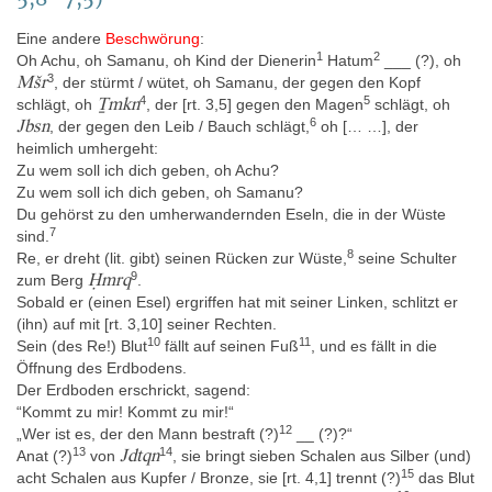
enthalten (Massart 1954, 6–7; Beck 2015, 99 mit Anm. 323). Der
Papyrus enthält auf dem Recto 28 Kolumnen (I 343: 7; I 345: 21)
Eine andere
Beschwörung
:
Text mit je 12 bis 14 Zeilen, auf dem Verso 25 Kolumnen (I 343: 6;
1
2
Oh Achu, oh Samanu, oh Kind der Dienerin
Hatum
___ (?), oh
I 345: 19) mit 10 bis 12 Zeilen. Die Oberkante des Recto ist die
3
Mšr
, der stürmt / wütet, oh Samanu, der gegen den Kopf
Unterkante des Verso, die Texte auf Recto und Verso fangen an
4
5
Ṯmkn
schlägt, oh
, der [rt. 3,5] gegen den Magen
schlägt, oh
der gleichen Schmalseite der Rolle an. Die durchschnittliche
6
Jbsn
, der gegen den Leib / Bauch schlägt,
oh [… …], der
Kolumnenbreite ist 16,7 cm, schwankt aber erheblich: Kol. vs. 8
heimlich umhergeht:
misst nur 6,5 cm, Kol. rt. 21 dagegen 34,2 cm (Beck 2015, 99 mit
Zu wem soll ich dich geben, oh Achu?
Anm. 326). Der Papyrus ist im Bereich I 345 teilweise sehr
Zu wem soll ich dich geben, oh Samanu?
fragmentiert: Von Kol. rt. 11–27 (= vs. 8–25) sind nur noch ein
Du gehörst zu den umherwandernden Eseln, die in der Wüste
mehr oder weniger hoher Ober- und Unterstreifen (oder nur eines
7
sind.
von beiden) vorhanden, in der Mitte klafft eine große bis sehr
8
Re, er dreht (lit. gibt) seinen Rücken zur Wüste,
seine Schulter
große Lücke, so dass insgesamt nur etwa zwei Fünftel der
9
Ḥmrq
zum Berg
.
gesamten Textmenge erhalten sind. Am Beginn von Blatt / Kol. rt.
Sobald er (einen Esel) ergriffen hat mit seiner Linken, schlitzt er
1 (= I 343) fehlt etwa ein Drittel jeder Textzeile. „Die oberen und
(ihn) auf mit [rt. 3,10] seiner Rechten.
unteren Ränder sind oft gebrochen. Partiell ist die Tinte stark
10
11
Sein (des Re!) Blut
fällt auf seinen Fuß
, und es fällt in die
abgerieben und der Papyrus sehr nachgedunkelt. In einigen
Öffnung des Erdbodens.
Bereichen glänzt die Oberfläche der Handschrift wohl infolge
Der Erdboden erschrickt, sagend:
einer Altrestaurierung“ (Beck 2015, 99). Es gibt auch eine antike
“Kommt zu mir! Kommt zu mir!“
Reparatur: Auf der Vorderseite, Kol. 4 (entspricht vs. 3), wurde ein
12
„Wer ist es, der den Mann bestraft (?)
__ (?)?“
Streifen Papyrus über den Text hinweggeklebt, um einen Riss zu
13
14
Jdtqn
Anat (?)
von
, sie bringt sieben Schalen aus Silber (und)
schließen (Leemans 1840, 112).
15
acht Schalen aus Kupfer / Bronze, sie [rt. 4,1] trennt (?)
das Blut