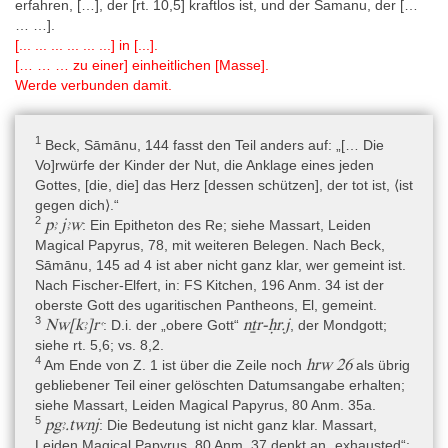
erfahren, […], der [rt. 10,5] kraftlos ist, und der Samanu, der […
… …].
[... ... ... ... ... ...] in [...].
[… … … zu einer] einheitlichen [Masse].
Werde verbunden damit.
1
Beck, Sāmānu, 144 fasst den Teil anders auf: „[… Die
Vo]rwürfe der Kinder der Nut, die Anklage eines jeden
Gottes, [die, die] das Herz [dessen schützen], der tot ist, ⟨ist
gegen dich⟩.“
2
pꜣ jꜣw
: Ein Epitheton des Re; siehe Massart, Leiden
Magical Papyrus, 78, mit weiteren Belegen. Nach Beck,
Sāmānu, 145 ad 4 ist aber nicht ganz klar, wer gemeint ist.
Nach Fischer-Elfert, in: FS Kitchen, 196 Anm. 34 ist der
oberste Gott des ugaritischen Pantheons, El, gemeint.
3
Nw[kꜣ]rꜥ
nṯr-ḥr.j
: D.i. der „obere Gott“
, der Mondgott;
siehe rt. 5,6; vs. 8,2.
4
hrw 26
Am Ende von Z. 1 ist über die Zeile noch
als übrig
gebliebener Teil einer gelöschten Datumsangabe erhalten;
siehe Massart, Leiden Magical Papyrus, 80 Anm. 35a.
5
pgꜣ.twnj
: Die Bedeutung ist nicht ganz klar. Massart,
Leiden Magical Papyrus, 80 Anm. 37 denkt an „exhausted“;