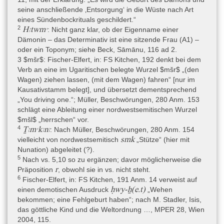
Ägyptisch-Koptisch » Ägyptisch » Mittelägyptisch
,
seine anschließende ‚Entsorgung‘ in die Wüste nach Art
eines Sündenbockrituals geschildert.“
Ägyptisch-Koptisch » Ägyptisch » Neuägyptisch
2
Hꜣtwmꜥ
: Nicht ganz klar, ob der Eigenname einer
Dämonin – das Determinativ ist eine sitzende Frau (A1) –
Traditionelles Mittelägyptisch mit verstreuten Neuägyptizismen
oder ein Toponym; siehe Beck, Sāmānu, 116 ad 2.
(Beck 2015, 99). Quack (2019, 78) spricht hingegen von einem
3 $mšr$: Fischer-Elfert, in: FS Kitchen, 192 denkt bei dem
sehr frühen Neuägyptisch.
Verb an eine im Ugaritischen belegte Wurzel $mšr$ „(den
Wagen) ziehen lassen, (mit dem Wagen) fahren“ [nur im
Kausativstamm belegt], und übersetzt dementsprechend
Bearbeitungsgeschichte
„You driving one.“; Müller, Beschwörungen, 280 Anm. 153
Eine Erstbeschreibung erfolgte durch Leemans 1840, eine erste
schlägt eine Ableitung einer nordwestsemitischen Wurzel
Faksimile-Ausgabe durch Leemans 1842–1845 (mit den
$mšl$ „herrschen“ vor.
Fragmenten teilweise in der falschen Reihenfolge), die ersten
4
Ṯꜣmꜥkꜣnꜣ
: Nach Müller, Beschwörungen, 280 Anm. 154
Übersetzungsversuche in Chabas 1853–1862, eine
smk
vielleicht von nordwestsemitisch
„Stütze“ (hier mit
Transliteration / Übersetzung von pLeiden I 345 stammt von
Nunation) abgeleitet (?).
Massy 1887. Wer zuerst die Zusammengehörigkeit von I 343 und
5
Nach vs. 5,10 so zu ergänzen; davor möglicherweise die
I 345 feststellte, ist unklar, vielleicht war es erst A. Gardiner, der
r
Präposition
, obwohl sie in vs. nicht steht.
die hieratischen Papyri von Leiden im Frühling 1905 für das
6
Fischer-Elfert, in: FS Kitchen, 191 Anm. 14 verweist auf
Wörterbuchprojekt kopierte (vgl. Massart 1954, ix und 2).
ḥwy-ẖ(e.t)
einen demotischen Ausdruck
„Wehen
Leemans 1840 schreibt (Leemans 1840, 112–113), dass I 345
bekommen; eine Fehlgeburt haben“; nach M. Stadler, Isis,
den Papyri I 343 und I 344 ähnelt und dass die Herkunft zwar
das göttliche Kind und die Weltordnung …, MPER 28, Wien
unbekannt ist, eventuell aber mit I 343–344 zusammen gefunden
2004, 115.