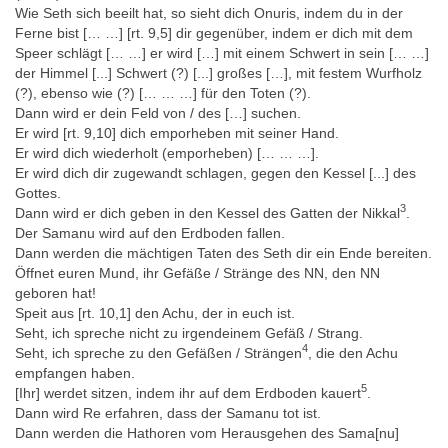
Wie Seth sich beeilt hat, so sieht dich Onuris, indem du in der
Ferne bist [… …] [rt. 9,5] dir gegenüber, indem er dich mit dem
Speer schlägt [… …] er wird […] mit einem Schwert in sein [… …]
der Himmel [...] Schwert (?) [...] großes […], mit festem Wurfholz
(?), ebenso wie (?) [… … …] für den Toten (?).
Dann wird er dein Feld von / des […] suchen.
Er wird [rt. 9,10] dich emporheben mit seiner Hand.
Er wird dich wiederholt (emporheben) [… … …].
Er wird dich dir zugewandt schlagen, gegen den Kessel [...] des
Gottes.
3
Dann wird er dich geben in den Kessel des Gatten der Nikkal
.
Der Samanu wird auf den Erdboden fallen.
Dann werden die mächtigen Taten des Seth dir ein Ende bereiten.
Öffnet euren Mund, ihr Gefäße / Stränge des NN, den NN
geboren hat!
Speit aus [rt. 10,1] den Achu, der in euch ist.
Seht, ich spreche nicht zu irgendeinem Gefäß / Strang.
4
Seht, ich spreche zu den Gefäßen / Strängen
, die den Achu
empfangen haben.
5
[Ihr] werdet sitzen, indem ihr auf dem Erdboden kauert
.
Dann wird Re erfahren, dass der Samanu tot ist.
Dann werden die Hathoren vom Herausgehen des Sama[nu]