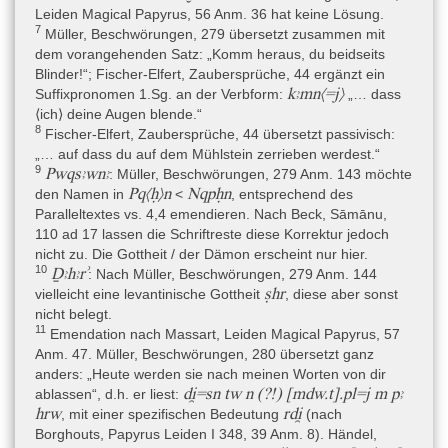
Wirksamkeit eines Amulettes (rt. 27,7–28) und verschiedene
Leiden Magical Papyrus, 56 Anm. 36 hat keine Lösung.
kleine Beschwörungen (vs. 25). Außerdem sind wenige
7
Müller, Beschwörungen, 279 übersetzt zusammen mit
medizinische Rezepte, in Fragmenten, enthalten (rt. 26,3–12).
dem vorangehenden Satz: „Komm heraus, du beidseits
Die Überschrift der Handschrift ist nicht erhalten, die
Blinder!“; Fischer-Elfert, Zaubersprüche, 44 ergänzt ein
k.t šnt
Beschwörungen beginnen meist mit
„andere
kꜣmn⟨=j⟩
Suffixpronomen 1.Sg. an der Verbform:
„… dass
k.t
Beschwörung“ oder nur
„andere“ (vgl. Beck 2015, 99–100).
⟨ich⟩ deine Augen blende.“
8
Fischer-Elfert, Zaubersprüche, 44 übersetzt passivisch:
„… auf dass du auf dem Mühlstein zerrieben werdest.“
Ursprünglicher Verwendungskontext
9
Pwqsꜣwnꜣ
: Müller, Beschwörungen, 279 Anm. 143 möchte
Möglicherweise stammt der Papyrus aus einer memphitischen
Pq⟨ḥ⟩n
Nqpḥn
den Namen in
<
, entsprechend des
Bibliothek eines Magiers, unter der Voraussetzung, dass er mit
Paralleltextes vs. 4,4 emendieren. Nach Beck, Sāmānu,
pLeiden I 344 zusammenaufgerollt gefunden wurde (s. oben bei
110 ad 17 lassen die Schriftreste diese Korrektur jedoch
Herkunft) und beide Papyri zur gleichen Bibliothek wie die
nicht zu. Die Gottheit / der Dämon erscheint nur hier.
vielleicht zusammen gefundenen Papyri Leiden I 346–349
10
Ḏꜣhꜣrʾ
: Nach Müller, Beschwörungen, 279 Anm. 144
gehörten. Hierfür spricht, dass die Papyri I 346–349 nicht nur
ṣhr
vielleicht eine levantinische Gottheit
, diese aber sonst
magische, sondern auch literarische Texte enthielten; I 343+345
nicht belegt.
enthält magische und medizinische Texte, I 344 einen Hymnus
11
Emendation nach Massart, Leiden Magical Papyrus, 57
und die „Admonitions“ (siehe die Diskussion bei Enmarch 2005:
Anm. 47. Müller, Beschwörungen, 280 übersetzt ganz
3–5; Raven 2012, 80–83). Relevant für den Verwendungskontext,
anders: „Heute werden sie nach meinen Worten von dir
aber nicht eindeutig einschätzbar, sind die Tatsachen, dass die
di̯=sn tw n (?!) [mdw.t].pl=j m pꜣ
ablassen“, d.h. er liest:
magischen Texte auf einem wiederverwendeten Papyrus
hrw
rdi̯
, mit einer spezifischen Bedeutung
(nach
geschrieben wurden, obwohl der ursprüngliche Text auch
Borghouts, Papyrus Leiden I 348, 39 Anm. 8). Händel,
magisch gewesen sein kann, und dass die Rolle so lange in