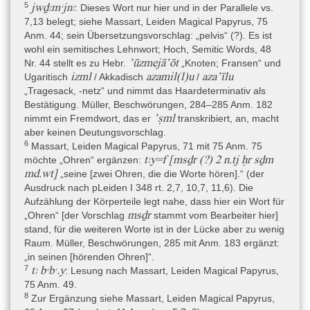
5
jwḏꜣmꜥjnꜣ
: Dieses Wort nur hier und in der Parallele vs.
7,13 belegt; siehe Massart, Leiden Magical Papyrus, 75
Anm. 44; sein Übersetzungsvorschlag: „pelvis“ (?). Es ist
wohl ein semitisches Lehnwort; Hoch, Semitic Words, 48
’ūzmejā’ōt
Nr. 44 stellt es zu Hebr.
„Knoten; Fransen“ und
izml
azamil(l)u
aza’īlu
Ugaritisch
/ Akkadisch
/
„Tragesack, -netz“ und nimmt das Haardeterminativ als
Bestätigung. Müller, Beschwörungen, 284–285 Anm. 182
’ṣml
nimmt ein Fremdwort, das er
transkribiert, an, macht
aber keinen Deutungsvorschlag.
6
Massart, Leiden Magical Papyrus, 71 mit 75 Anm. 75
tꜣy=f [msḏr (?) 2 n.tj ḥr sḏm
möchte „Ohren“ ergänzen:
md.wt]
„seine [zwei Ohren, die die Worte hören].“ (der
Ausdruck nach pLeiden I 348 rt. 2,7, 10,7, 11,6). Die
Aufzählung der Körperteile legt nahe, dass hier ein Wort für
msḏr
„Ohren“ [der Vorschlag
stammt vom Bearbeiter hier]
stand, für die weiteren Worte ist in der Lücke aber zu wenig
Raum. Müller, Beschwörungen, 285 mit Anm. 183 ergänzt:
„in seinen [hörenden Ohren]“.
7
tꜣ bꜥbꜥ.y
: Lesung nach Massart, Leiden Magical Papyrus,
75 Anm. 49.
8
Zur Ergänzung siehe Massart, Leiden Magical Papyrus,