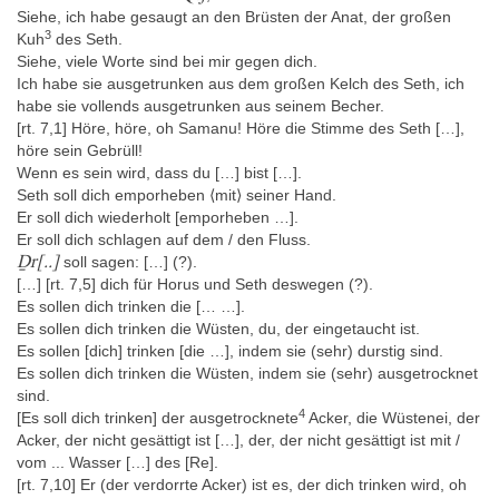
Siehe, ich habe gesaugt an den Brüsten der Anat, der großen
3
Kuh
des Seth.
Siehe, viele Worte sind bei mir gegen dich.
Ich habe sie ausgetrunken aus dem großen Kelch des Seth, ich
habe sie vollends ausgetrunken aus seinem Becher.
[rt. 7,1] Höre, höre, oh Samanu! Höre die Stimme des Seth […],
höre sein Gebrüll!
Wenn es sein wird, dass du […] bist […].
Seth soll dich emporheben ⟨mit⟩ seiner Hand.
Er soll dich wiederholt [emporheben …].
Er soll dich schlagen auf dem / den Fluss.
Ḏr[..]
soll sagen: […] (?).
[…] [rt. 7,5] dich für Horus und Seth deswegen (?).
Es sollen dich trinken die [… …].
Es sollen dich trinken die Wüsten, du, der eingetaucht ist.
Es sollen [dich] trinken [die …], indem sie (sehr) durstig sind.
Es sollen dich trinken die Wüsten, indem sie (sehr) ausgetrocknet
sind.
4
[Es soll dich trinken] der ausgetrocknete
Acker, die Wüstenei, der
Acker, der nicht gesättigt ist […], der, der nicht gesättigt ist mit /
vom ... Wasser […] des [Re].
[rt. 7,10] Er (der verdorrte Acker) ist es, der dich trinken wird, oh