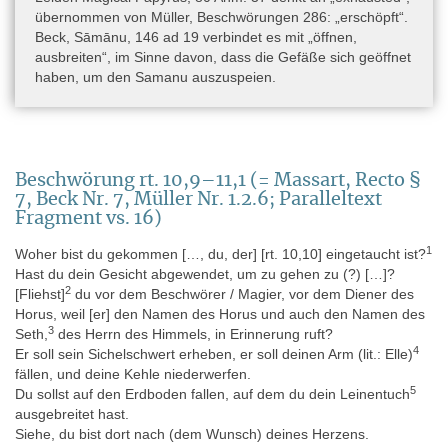
übernommen von Müller, Beschwörungen 286: „erschöpft“.
Beck, Sāmānu, 146 ad 19 verbindet es mit „öffnen,
ausbreiten“, im Sinne davon, dass die Gefäße sich geöffnet
haben, um den Samanu auszuspeien.
Beschwörung rt. 10,9–11,1 (= Massart, Recto §
7, Beck Nr. 7, Müller Nr. 1.2.6; Paralleltext
Fragment vs. 16)
1
Woher bist du gekommen […, du, der] [rt. 10,10] eingetaucht ist?
Hast du dein Gesicht abgewendet, um zu gehen zu (?) […]?
2
[Fliehst]
du vor dem Beschwörer / Magier, vor dem Diener des
Horus, weil [er] den Namen des Horus und auch den Namen des
3
Seth,
des Herrn des Himmels, in Erinnerung ruft?
4
Er soll sein Sichelschwert erheben, er soll deinen Arm (lit.: Elle)
fällen, und deine Kehle niederwerfen.
5
Du sollst auf den Erdboden fallen, auf dem du dein Leinentuch
ausgebreitet hast.
Siehe, du bist dort nach (dem Wunsch) deines Herzens.