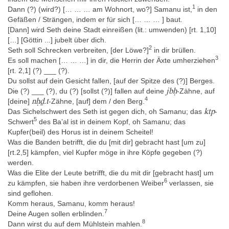
Nummern CI 11b bzw. AMS 28 inventarisiert, später durch seinen
1
Dann (?) (wird?) [… … … am Wohnort, wo?] Samanu ist,
in den
Nachfolger Conrad Leemans unter den Nummern I 345 bzw. I
Gefäßen / Strängen, indem er für sich [… … … ] baut.
343.
[Dann] wird Seth deine Stadt einreißen (lit.: umwenden) [rt. 1,10]
[…] [Göttin ...] jubelt über dich.
2
Seth soll Schrecken verbreiten, [der Löwe?]
in dir brüllen.
Herkunft
3
Es soll machen [… … …] in dir, die Herrin der Äxte umherziehen
Niltal von Kairo bis Assiut » zwischen Kairo und Fajjum »
[rt. 2,1] (?) ___ (?).
westliches Ufer » Saqqara
Du sollst auf dein Gesicht fallen, [auf der Spitze des (?)] Berges.
jbḥ
Die (?) ___ (?), du (?) [sollst (?)] fallen auf deine
-Zähne, auf
Der genaue Fundort ist unbekannt. Für eine ganze Reihe von
4
nḥḏ.t
[deine]
-Zähne, [auf] dem / den Berg.
Papyri in Leiden aus der Sammung Anastasi wird "Memphis" als
ktp
Das Sichelschwert des Seth ist gegen dich, oh Samanu; das
-
Fundort im ursprünglichen Verzeichnis der Anastasi-Sammlung
5
Schwert
des Ba’al ist in deinem Kopf, oh Samanu; das
angegeben, so auch für pLeiden I 343 (Leemans 1840, 112;
Kupfer(beil) des Horus ist in deinem Scheitel!
Enmarch 2005, 2). Zu pLeiden I 345 notierte Leemans 1840, 113:
Was die Banden betrifft, die du [mit dir] gebracht hast [um zu]
„Il est incertain de quel endroit ce Ms. provient, mais il pourrait
[rt.2,5] kämpfen, viel Kupfer möge in ihre Köpfe gegeben (?)
être trouvé avec les deux precédents [= I 343, I 344]“. Enmarch
werden.
2005, 2 konstatiert: „‘Memphis’ almost certainly means Saqqara,
Was die Elite der Leute betrifft, die du mit dir [gebracht hast] um
since papyrus rarely survives outside necropoleis“ mit Bezug auf
6
zu kämpfen, sie haben ihre verdorbenen Weiber
verlassen, sie
pLeiden I 344, der nach Leemans mit I 343 und I 345
sind geflohen.
möglicherweise zusammen gefunden wurde, und auch weil I
Komm heraus, Samanu, komm heraus!
343+345 und I 344 die gleiche Art von Beschädigungen
7
Deine Augen sollen erblinden.
aufweisen, so dass es wahrscheinlich ist, dass sie übereinander
8
Dann wirst du auf dem Mühlstein mahlen.