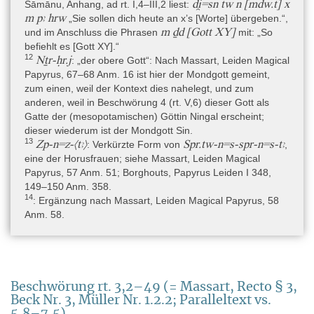
di̯=sn tw n [mdw.t] x
Sāmānu, Anhang, ad rt. I,4–III,2 liest:
Benutzung war, dass er zumindest eine antike Reparatur
m pꜣ hrw
„Sie sollen dich heute an x’s [Worte] übergeben.“,
aufweist.
m ḏd [Gott XY]
und im Anschluss die Phrasen
mit: „So
befiehlt es [Gott XY].“
12
Nṯr-ḥr.j
: „der obere Gott“: Nach Massart, Leiden Magical
Material
Papyrus, 67–68 Anm. 16 ist hier der Mondgott gemeint,
Organisch » Faser, Pflanzliche und Tierische » Papyrus
zum einen, weil der Kontext dies nahelegt, und zum
anderen, weil in Beschwörung 4 (rt. V,6) dieser Gott als
Gatte der (mesopotamischen) Göttin Ningal erscheint;
Objekttyp
dieser wiederum ist der Mondgott Sin.
Artefakt » Schriftmedien » Schriftrolle
13
Zp-n=z-⟨tꜣ⟩
Spr.tw-n=s-spr-n=s-tꜣ
: Verkürzte Form von
,
eine der Horusfrauen; siehe Massart, Leiden Magical
Technische Daten
Papyrus, 57 Anm. 51; Borghouts, Papyrus Leiden I 348,
Obwohl aus unterschiedlichen Privatsammlungen angekauft,
149–150 Anm. 358.
passen pLeiden I 343 und I 345 in Kol. rt. 7 unmittelbar
14
: Ergänzung nach Massart, Leiden Magical Papyrus, 58
aneinander. Die Rolle war ursprünglich etwa 518+x cm lang und
Anm. 58.
19,5 bis 20 cm hoch; der Anfang fehlt, das Ende ist erhalten
(Massart 1954, 1–2; Beck 2015, 98). Der Papyrus ist aktuell in
acht Frames verglast (I 343: 3 Frames; I 345: 5 Frames). Die
Fasern der Vorderseite sind horizontal, die der Rückseite vertikal
(Beck 2015, 98). Es liegt ein Palimpsest vor, aber möglicherweise
Beschwörung rt. 3,2–49 (= Massart, Recto § 3,
gehören die Beschwörungen vs. 4,9–5,8 und vs. 9,1–10,2 zur
Beck Nr. 3, Müller Nr. 1.2.2; Paralleltext vs.
Originalbeschriftung, weil sie keine Spuren einer Textlöschung
5,8–7,5)