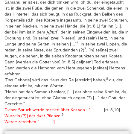
Samanu, er ist es, der dich trinken wird, oh du, der eingetaucht
ist, in die zwei Füße, die gehen, in die zwei Schenkel, die eilen, in
das Hinterteil, das sich beugt, in das Rückgrat, den Balken des
Körperteils (d.h. des Körpers insgesamt), in seine zwei Schultern,
in seinen Nacken, in seine zwei Hände, die [rt. 8,1] für ihn […],
5
jḏmn
der bei ihm ist in dem
, der in seinen Eingeweiden ist, die in
Ordnung sind, [in seine] zwei [Nieren], und (sein) Herz, in seine
6
Lunge und seine Seiten, in seinen […]
, in seine zwei Lippen, die
7
reden, in seine Nase, der Sprudelnden (?)
, [in] sei[ne] zwei
Augen, die sehen, in die sieben Knotenpunkten seines Kopfes.
Dann [werden die Götter von] [rt. 8,5] dei[nem] Tod erfahren.
Dann werden die Hathoren vom Herausgehen [deines] Herzens
erfahren.
8
[Das Gehörte] wird das Haus des Re [erreicht] haben,
du, der
eingetaucht ist, mit den Worten:
“Horus hat den Samanu besiegt, […] der ohne seine Kraft ist, du,
der eingetaucht ist, ohne Gluthauch gegen (?) […] der Gott, der
Gerechte.“
Dieser Spruch werde rezitiert über Kot von ..[.. … …
[rt. 8,10]
9
šꜣb.t
Wurzeln (?)] der
-Pflanze.
Werde zerrieben [… … …].