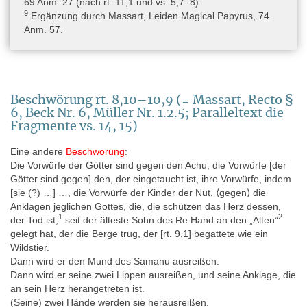
69 Anm. 27 (nach rt. 11,1 und vs. 5,7–8).
9
Ergänzung durch Massart, Leiden Magical Papyrus, 74
Anm. 57.
Beschwörung rt. 8,10–10,9 (= Massart, Recto §
6, Beck Nr. 6, Müller Nr. 1.2.5; Paralleltext die
Fragmente vs. 14, 15)
Eine andere
Beschwörung
:
Die Vorwürfe der Götter sind gegen den Achu, die Vorwürfe [der
Götter sind gegen] den, der eingetaucht ist, ihre Vorwürfe, indem
[sie (?) …] …, die Vorwürfe der Kinder der Nut, ⟨gegen⟩ die
Anklagen jeglichen Gottes, die, die schützen das Herz dessen,
1
2
der Tod ist,
seit der älteste Sohn des Re Hand an den „Alten“
gelegt hat, der die Berge trug, der [rt. 9,1] begattete wie ein
Wildstier.
Dann wird er den Mund des Samanu ausreißen.
Dann wird er seine zwei Lippen ausreißen, und seine Anklage, die
an sein Herz herangetreten ist.
(Seine) zwei Hände werden sie herausreißen.