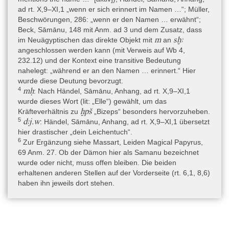
ad rt. X,9–XI,1 „wenn er sich erinnert im Namen …“; Müller,
Beschwörungen, 286: „wenn er den Namen … erwähnt“;
Beck, Sāmānu, 148 mit Anm. ad 3 und dem Zusatz, dass
m
sḫꜣ
im Neuägyptischen das direkte Objekt mit
an
angeschlossen werden kann (mit Verweis auf Wb 4,
232.12) und der Kontext eine transitive Bedeutung
nahelegt: „während er an den Namen … erinnert.“ Hier
wurde diese Deutung bevorzugt.
4
mḥ
: Nach Händel, Sāmānu, Anhang, ad rt. X,9–XI,1
wurde dieses Wort (lit: „Elle“) gewählt, um das
ḫpš
Kräfteverhältnis zu
„Bizeps“ besonders hervorzuheben.
5
dꜣj.w
: Händel, Sāmānu, Anhang, ad rt. X,9–XI,1 übersetzt
hier drastischer „dein Leichentuch“.
6
Zur Ergänzung siehe Massart, Leiden Magical Papyrus,
69 Anm. 27. Ob der Dämon hier als Samanu bezeichnet
wurde oder nicht, muss offen bleiben. Die beiden
erhaltenen anderen Stellen auf der Vorderseite (rt. 6,1, 8,6)
haben ihn jeweils dort stehen.