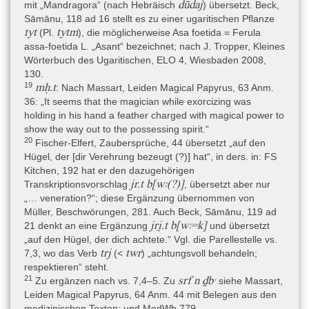
dūdaj
mit „Mandragora“ (nach Hebräisch
) übersetzt. Beck,
Erläuterungen (Berlin 1958).
Sāmānu, 118 ad 16 stellt es zu einer ugaritischen Pflanze
- Enmarch 2005: R. Enmarch, The Dialoque of Ipuwer and the
tyt
tytm
(Pl.
), die möglicherweise Asa foetida = Ferula
Lord of the All (Oxford 2005), 2–5.
assa-foetida L. „Asant“ bezeichnet; nach J. Tropper, Kleines
Wörterbuch des Ugaritischen, ELO 4, Wiesbaden 2008,
- Fischer-Elfert 2005: H.-W. Fischer-Elfert, Altägyptische
130.
Zaubersprüche (Stuttgart 2005), 50–52, 138–139 (Nr. 18); 82–83,
19
mḥ.t
: Nach Massart, Leiden Magical Papyrus, 63 Anm.
153 (Nr. 68).
36: „It seems that the magician while exorcizing was
- Fischer-Elfert 2011: H.-W. Fischer-Elfert, Sāmānu on the Nile:
holding in his hand a feather charged with magical power to
The Transfer of a Near Eastern Demon and Magico-Medical
show the way out to the possessing spirit.“
Concept into New Kingdom Egypt; in: M. Coller – S. Snape
20
Fischer-Elfert, Zaubersprüche, 44 übersetzt „auf den
(Hrsg.), Ramesside Studies in Honour of K. A. Kitchen (Bolton
Hügel, der [dir Verehrung bezeugt (?)] hat“, in ders. in: FS
2011), 189–198.
Kitchen, 192 hat er den dazugehörigen
jr.t b[wꜣ(?)]
Transkriptionsvorschlag
, übersetzt aber nur
- Grapow 1958: H. Grapow, Grundriss der Medizin der alten
„… veneration?“; diese Ergänzung übernommen von
Ägypter. V. Die medizinischen Texte in hieroglyphischer
Müller, Beschwörungen, 281. Auch Beck, Sāmānu, 119 ad
Umschreibung autographiert (Berlin 1958).
jri̯.t b[wꜣ=k]
21 denkt an eine Ergänzung
und übersetzt
- Händel 2007: K. Händel, Die Sāmānu-Beschwörungen aus
„auf den Hügel, der dich achtete.“ Vgl. die Parellestelle vs.
Mesopotamien und Ägypten (unveröffentlichte Magisterarbeit)
trj
twr
7,3, wo das Verb
(<
) „achtungsvoll behandeln;
(Leipzig 2007).
respektieren“ steht.
21
srf n ḏbꜥ
Zu ergänzen nach vs. 7,4–5. Zu
siehe Massart,
- Halbertsma 1995: R. B. Halbertsma, Le solitaire des ruines. De
Leiden Magical Papyrus, 64 Anm. 44 mit Belegen aus den
archeologische reizen van Jean Emile Humbert (1771–1839) in
medizinischen Texten; und MedWb 779.