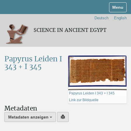
Navigati
Deutsch
English
SCIENCE IN ANCIENT EGYPT
Papyrus Leiden I
343 + I 345
Papyrus Leiden I 343 + I 345
Link zur Bildquelle
Metadaten
Metadaten anzeigen