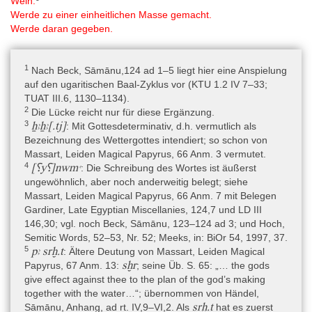
Wein.
Rijksmuseum van Oudheden, Papyrus Leiden I 343 + I 345 8
Werde zu einer einheitlichen Masse gemacht.
Werde daran gegeben.
Autoren
Dr. Marc Brose
1
Nach Beck, Sāmānu,124 ad 1–5 liegt hier eine Anspielung
auf den ugaritischen Baal-Zyklus vor (KTU 1.2 IV 7–33;
TUAT III.6, 1130–1134).
2
Die Lücke reicht nur für diese Ergänzung.
3
ẖꜣẖꜣ[.tj]
: Mit Gottesdeterminativ, d.h. vermutlich als
Bezeichnung des Wettergottes intendiert; so schon von
Massart, Leiden Magical Papyrus, 66 Anm. 3 vermutet.
4
[⸮y⸮]nwmꜥ
: Die Schreibung des Wortes ist äußerst
ungewöhnlich, aber noch anderweitig belegt; siehe
Massart, Leiden Magical Papyrus, 66 Anm. 7 mit Belegen
Gardiner, Late Egyptian Miscellanies, 124,7 und LD III
146,30; vgl. noch Beck, Sāmānu, 123–124 ad 3; und Hoch,
Semitic Words, 52–53, Nr. 52; Meeks, in: BiOr 54, 1997, 37.
5
pꜣ srḫ.t
: Ältere Deutung von Massart, Leiden Magical
sḫr
Papyrus, 67 Anm. 13:
; seine Üb. S. 65: „… the gods
give effect against thee to the plan of the god’s making
together with the water…“; übernommen von Händel,
srḫ.t
Sāmānu, Anhang, ad rt. IV,9–VI,2. Als
hat es zuerst