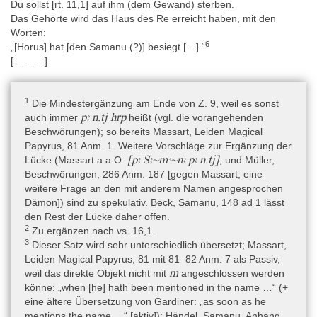
Du sollst [rt. 11,1] auf ihm (dem Gewand) sterben.
Das Gehörte wird das Haus des Re erreicht haben, mit den
Worten:
6
„[Horus] hat [den Samanu (?)] besiegt […].“
[... ... ...].
1
Die Mindestergänzung am Ende von Z. 9, weil es sonst
pꜣ n.tj hrp
auch immer
heißt (vgl. die vorangehenden
Beschwörungen); so bereits Massart, Leiden Magical
Papyrus, 81 Anm. 1. Weitere Vorschläge zur Ergänzung der
[pꜣ Sꜣ~mꜥ~nꜣ pꜣ n.tj]
Lücke (Massart a.a.O.
; und Müller,
Beschwörungen, 286 Anm. 187 [gegen Massart; eine
weitere Frage an den mit anderem Namen angesprochen
Dämon]) sind zu spekulativ. Beck, Sāmānu, 148 ad 1 lässt
den Rest der Lücke daher offen.
2
Zu ergänzen nach vs. 16,1.
3
Dieser Satz wird sehr unterschiedlich übersetzt; Massart,
Leiden Magical Papyrus, 81 mit 81–82 Anm. 7 als Passiv,
m
weil das direkte Objekt nicht mit
angeschlossen werden
könne: „when [he] hath been mentioned in the name …“ (+
eine ältere Übersetzung von Gardiner: „as soon as he
mentions the name …“ [aktiv]); Händel, Sāmānu, Anhang,