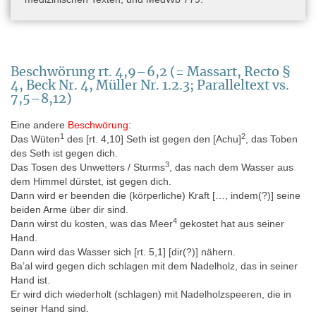
dienst van het Koninkrijk der Nederlanden (Collections of the
National Museums of Antiquities at Leiden C.N.M.A.L., Vol. IX)
(Leiden 1995).
- Halbertsma 2003: R. B. Halbertsma, Scholars, Travellers and
Trade. The pioneer years of the National Museum of Antiquities in
Beschwörung rt. 4,9–6,2 (= Massart, Recto §
Leiden, 1818–40 (London/New York 2003).
4, Beck Nr. 4, Müller Nr. 1.2.3; Paralleltext vs.
7,5–8,12)
- Leemans 1840: C. Leemans, Description raisonée des
monumens égyptiens du Musée d’Antiquités des Pays-Bas à
Eine andere
Beschwörung
:
Leide (Leiden 1840), 111–112 (I 343) und 112–113 (I 345).
1
2
Das Wüten
des [rt. 4,10] Seth ist gegen den [Achu]
, das Toben
- Massy 1887: A. Massy, Études Égyptiennes III, Le Papyrus de
des Seth ist gegen dich.
Leide I 345 (Gand 1887).
3
Das Tosen des Unwetters / Sturms
, das nach dem Wasser aus
dem Himmel dürstet, ist gegen dich.
- Müller 2008: M. Müller, Levantinische Beschwörungen in
Dann wird er beenden die (körperliche) Kraft […, indem(?)] seine
ägyptischer Übersetzung; in: Texte aus der Umwelt des Alten
beiden Arme über dir sind.
Testaments. Neue Folge 4 (Gütersloh 2008), 275–293.
4
Dann wirst du kosten, was das Meer
gekostet hat aus seiner
- Quack 2019: J. F. Quack, Ein vorderasiatisches Götterpaar in
Hand.
ägyptischer Übersetzung, in: Orientalia. Nova Series 88 (1), 2019,
Dann wird das Wasser sich [rt. 5,1] [dir(?)] nähern.
78–82.
Ba’al wird gegen dich schlagen mit dem Nadelholz, das in seiner
Hand ist.
- Raven 1992: M. J. Raven, Numbering Systems in the Egyptian
Er wird dich wiederholt (schlagen) mit Nadelholzspeeren, die in
Department of the Rijksmuseum van Oudheden at Leiden, in:
seiner Hand sind.
Oudheidkundige Mededelingen uit het Rijksmuseum van