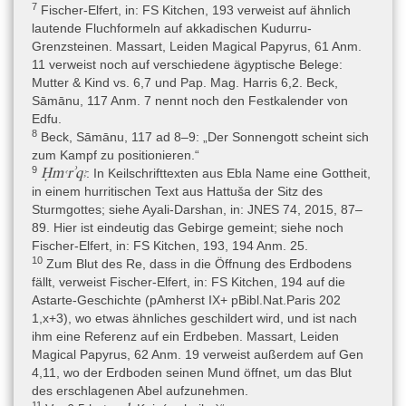
sein könnte. Chabas erkennt in I 343 und I 345 dieselbe
7
Fischer-Elfert, in: FS Kitchen, 193 verweist auf ähnlich
Schreiberhand und denselben Inhalt, aber nennt es nicht dieselbe
lautende Fluchformeln auf akkadischen Kudurru-
Schriftrolle (Nachdruck Chabas 1902, 142). Die erste vollständige
Grenzsteinen. Massart, Leiden Magical Papyrus, 61 Anm.
Edition mit hieroglyphischer Transliteration, Übersetzung,
11 verweist noch auf verschiedene ägyptische Belege:
Kommentar und unter Beigabe von Fotografien legte Massart
Mutter & Kind vs. 6,7 und Pap. Mag. Harris 6,2. Beck,
1954 vor, wobei die hieroglyphische Transliteration von Gardiner
Sāmānu, 117 Anm. 7 nennt noch den Festkalender von
stammt, der sie 1905 (oder zwischen 1905 und 1907) anfertigte.
Edfu.
Der „Grundriss der Medizin“ (von Deines – Grapow – Westendorf
8
Beck, Sāmānu, 117 ad 8–9: „Der Sonnengott scheint sich
1958 I + II; Grapow 1958) berücksichtige nur die
zum Kampf zu positionieren.“
Rezeptanweisungen am Ende der Beschwörungen sowie die
9
Ḥmꜥrʾqꜣ
: In Keilschrifttexten aus Ebla Name eine Gottheit,
wenigen erhaltenen medizinischen Rezepte (Frgm. rt. 26),
in einem hurritischen Text aus Hattuša der Sitz des
ebenso die nachfolgenden Arbeiten zur Medizin (Bardinet 1995,
Sturmgottes; siehe Ayali-Darshan, in: JNES 74, 2015, 87–
Westendorf 1999). Anthologien von ägyptischen magischen
89. Hier ist eindeutig das Gebirge gemeint; siehe noch
Texten (Borghouts 1978; Fischer-Elfert 2005) enthalten in ihren
Fischer-Elfert, in: FS Kitchen, 193, 194 Anm. 25.
Übersetzungen nur die besonders gut erhaltenen magischen
10
Zum Blut des Re, dass in die Öffnung des Erdbodens
Texte. Eine fotomontierte Reproduktion des gesamten erhaltenen
fällt, verweist Fischer-Elfert, in: FS Kitchen, 194 auf die
Papyrus hat Enmarch 2005, 4 vorgenommen. Übersetzungen mit
Astarte-Geschichte (pAmherst IX+ pBibl.Nat.Paris 202
Kommentar, die nur die Samanu-/Achu-Beschwörungen
1,x+3), wo etwas ähnliches geschildert wird, und ist nach
berücksichtigen, geben Händel 2007 (unveröffentlicht) und Müller
ihm eine Referenz auf ein Erdbeben. Massart, Leiden
2008. Eine Neubearbeitung mit Transliteration, Transkription,
Magical Papyrus, 62 Anm. 19 verweist außerdem auf Gen
Übersetzung und Kommentar bietet jetzt Beck 2015, aber
4,11, wo der Erdboden seinen Mund öffnet, um das Blut
wiederum nur die Samanu-/Achu-Texte. Eine Neuedition des
des erschlagenen Abel aufzunehmen.
gesamten Papyrus (Fotografien, hieroglyphische Transliteration,
11