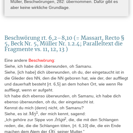
Müller, Beschwörungen, 282: übernommen. Dafür gibt es
aber keine wirkliche Grundlage.
Beschwörung rt. 6,2–8,10 (= Massart, Recto §
5, Beck Nr. 5, Müller Nr. 1.2.4; Paralleltext die
Fragmente vs. 11, 12, 13 )
Eine andere
Beschwörung
:
Siehe, ich habe dich überwunden, oh Samanu.
Siehe, [ich habe] dich überwunden, oh du, der eingetaucht ist in
die Glieder des NN, den die NN geboren hat, wie der, der auffliegt
und dauerhaft besteht [rt. 6,5] an dem hohen Ort, wie wenn Re
auffliegt, wenn er aufgeht.
Ich habe dich ebenso überwunden, oh Samanu, ich habe dich
ebenso überwunden, oh du, der eingetaucht ist.
Kennst du mich (denn) nicht, oh Samanu?
1
Mrj
Siehe, es ist
, der mich kennt, sagend:
2
Jrtqn
„Ich gehöre zur Sippe von
, die, die mit den Schlangen
reden, die, die die Schlangen töten, [rt. 6,10] die, die ein Ende
Qtj
machen dem Atem der
, seiner Mutter.“