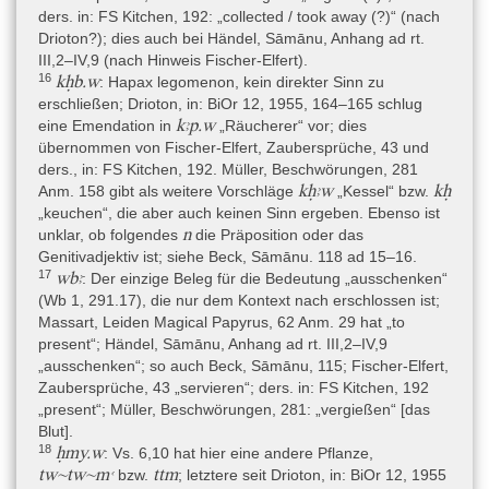
475–477.
ders. in: FS Kitchen, 192: „collected / took away (?)“ (nach
Drioton?); dies auch bei Händel, Sāmānu, Anhang ad rt.
- Beck 2015: S. Beck, Sāmānu. Ein vorderasiatischer Dämon in
III,2–IV,9 (nach Hinweis Fischer-Elfert).
Ägypten, Ägypten und Altes Testament 83 (Wiesbaden 2015), 98–
16
kḥb.w
: Hapax legomenon, kein direkter Sinn zu
161.
erschließen; Drioton, in: BiOr 12, 1955, 164–165 schlug
- Borghouts 1978: J. F. Borghouts, Ancient Egyptian Magical
kꜣp.w
eine Emendation in
„Räucherer“ vor; dies
Texts. Translated, Nisaba 9 (Leiden 1978), 7–11 (Nr. 10).
übernommen von Fischer-Elfert, Zaubersprüche, 43 und
ders., in: FS Kitchen, 192. Müller, Beschwörungen, 281
- Chabas 1853–1862: F. Chabas, Notices sommaires des Papyrus
kḥꜣw
kḥ
Anm. 158 gibt als weitere Vorschläge
„Kessel“ bzw.
hiératiques I. 343–371 du Musée d’Antiquités des Pays–Bas à
„keuchen“, die aber auch keinen Sinn ergeben. Ebenso ist
Leide; in: C. Leemans (Hrsg.), Papyrus égyptiens hiératiques I.
n
unklar, ob folgendes
die Präposition oder das
343–371 du Musée d’Antiquités des Pays–Bas à Leide (Leiden
Genitivadjektiv ist; siehe Beck, Sāmānu. 118 ad 15–16.
1853–62), 62–64, 66–67 (der Text von Chabas wurde neu
17
wbꜣ
: Der einzige Beleg für die Bedeutung „ausschenken“
abgedruckt in G. Maspero (Hrsg.), F. Chabas. Oeuvres diverses.
(Wb 1, 291.17), die nur dem Kontext nach erschlossen ist;
Vol. 2, Bibliothèque égyptologique 10 (Paris 1902), 131–171 (I
Massart, Leiden Magical Papyrus, 62 Anm. 29 hat „to
343: 135–139; I 345: 142–145).
present“; Händel, Sāmānu, Anhang ad rt. III,2–IV,9
- von Deines – Grapow – Westendorf 1958 I: H. von Deines – H.
„ausschenken“; so auch Beck, Sāmānu, 115; Fischer-Elfert,
Grapow – W. Westendorf, Grundriss der Medizin der alten
Zaubersprüche, 43 „servieren“; ders. in: FS Kitchen, 192
Ägypter. IV,1. Übersetzung der medizinischen Texte (Berlin 1958).
„present“; Müller, Beschwörungen, 281: „vergießen“ [das
Blut].
- von Deines – Grapow – Westendorf 1958 II: H. von Deines – H.
18
ḥmy.w
: Vs. 6,10 hat hier eine andere Pflanze,
Grapow – W. Westendorf, Grundriss der Medizin der alten
tw~tw~mꜥ
ttm
bzw.
; letztere seit Drioton, in: BiOr 12, 1955
Ägypter. IV,2. Übersetzung der medizinischen Texte.