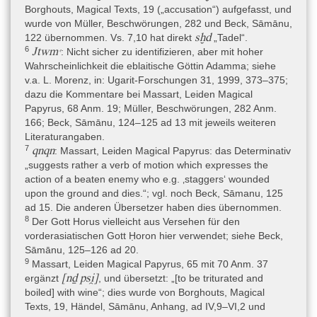
Borghouts, Magical Texts, 19 („accusation“) aufgefasst, und
wurde von Müller, Beschwörungen, 282 und Beck, Sāmānu,
sḫd
122 übernommen. Vs. 7,10 hat direkt
„Tadel“.
6
Jtwmꜥ
: Nicht sicher zu identifizieren, aber mit hoher
Wahrscheinlichkeit die eblaitische Göttin Adamma; siehe
v.a. L. Morenz, in: Ugarit-Forschungen 31, 1999, 373–375;
dazu die Kommentare bei Massart, Leiden Magical
Papyrus, 68 Anm. 19; Müller, Beschwörungen, 282 Anm.
166; Beck, Sāmānu, 124–125 ad 13 mit jeweils weiteren
Literaturangaben.
7
qnqn
: Massart, Leiden Magical Papyrus: das Determinativ
„suggests rather a verb of motion which expresses the
action of a beaten enemy who e.g. ‚staggers‘ wounded
upon the ground and dies.“; vgl. noch Beck, Sāmanu, 125
ad 15. Die anderen Übersetzer haben dies übernommen.
8
Der Gott Horus vielleicht aus Versehen für den
vorderasiatischen Gott Ḥoron hier verwendet; siehe Beck,
Sāmānu, 125–126 ad 20.
9
Massart, Leiden Magical Papyrus, 65 mit 70 Anm. 37
[nḏ psi̯]
ergänzt
, und übersetzt: „[to be triturated and
boiled] with wine“; dies wurde von Borghouts, Magical
Texts, 19, Händel, Sāmānu, Anhang, ad IV,9–VI,2 und