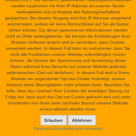
werden zusammen mit Ihrer IP-Adresse an unseren Server
Fragmentgruppe rt. 12–20 (= Massart, Recto §
weitergeleitet und zu Analyse des Nutzungsverhaltens
9)
gespeichert. Bei diesem Vorgang wird Ihre IP-Adresse umgehend
anonymisiert, sodass wir keine Rückschlüsse auf Sie als Nutzer
Fragment rt. 12
ziehen können. Die derart gewonnenen Informationen werden
nicht an Dritte weitergebenen. Sie können die Einstellungen Ihrer
[rt. 12,x+1] [… … …] in ihnen (?).
Browser-Software ändern und so verhindern, dass Cookies
Nicht ich bin es, der dich töten wird.
verwendet werden. In diesem Fall kann es vorkommen, dass Sie
1
Horus ist es, der dich töten wird, durch stechen / stoßen (?)
[in
nicht alle Funktionen unserer Website vollumfänglich nutzen
(?)] dein Herz.
können. Sie können der Speicherung und Verwertung dieser
Re und seine Neunheit sind Zeuge.
Daten während Ihres Besuchs auf unserer Website jederzeit
widersprechen (Opt-out-Verfahren). In diesem Fall wird in Ihrem
Browser ein sogenannter Opt-out-Cookie hinterlegt, sodass
1
ypgdd
: Nach Massart, Leiden Magical Papyrus, 86 Anm. 2
Matamo keine Sitzungsdaten mehr erheben kann. Beachten Sie
eine (sonst unbekannte) Ortsbezeichnung oder ein Verb im
bitte, dass das Löschen Ihrer Cookies der jeweiligen Sitzung zur
Sinne von „in doing something (e.g. in thrusting his sword)
Folge hat, dass auch das Opt-out-Cookie gelöscht wird und unter
m
[
‚in‘] thy heart.“ Letzterer Vorschlag ist plausibler, weil Z.
Umständen von Ihnen beim nächsten Besuch unserer Website
ypgdd
x+2 mit
endet, zu Beginn von Z. x+3 gleich mit
erneut aktiviert werden muss.
ḥꜣ.tj=k
ḥꜣ.tj=k
anschließt, und weil
sonst nicht sinnvoll
damit verknüpft werden kann. Dennoch bleibt die Deutung /
Ergänzung geraten.
Datenschutzeinstellungen verwalten