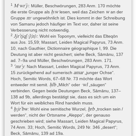
1
Mꜥwrʾjꜣ
: Müller, Beschwörungen, 283 Anm. 170 möchte
ḥꜣw
w
die erste Gruppe als
lesen, weil das Zeichen
an der
mꜥ
Gruppe
ungewöhnlich ist. Dies kommt in der Schreibung
von Samanu jedoch häufiger im Text vor, daher ist seine
Verbesserung nicht notwendig.
2
Jjrʾtjq[ꜣ]⟨n⟩ꜣ
: Wohl ein Toponym, vielleicht das Elteqōn
aus Jos. 15,59; Massart, Leiden Magical Papyrus, 73 Anm.
10, nach Gauthier, Dictionnaire géographique I, 99. Die
Deutung ist aber nicht gesichert; siehe Beck, Sāmānu, 137
ad. 7–9a und Müller, Beschwörungen, 283 Anm. 171.
3
Ꜥmrʾy
: Nach Massart, Leiden Magical Papyrus, 73 Anm.
amar
15 zurückgehend auf sumerisch
„junger Ochse“.
Hoch, Semitic Words, 67–68 Nr. 73 möchte das Wort
ḥlb
ꜥwl
entweder mit semit.
„Milch“ oder
„säugen“
verbinden. Gegen beide Deutungen Beck, Sāmānu, 137–
138 ad 9b, allerdings bestätigt sie, dass es sich um ein
Wort für ein weibliches Rind handeln muss.
4
ḫꜣjrʾbw
ḫrb
: Wohl eine semitische Wurzel,
„trocken sein /
werden“, nicht der Ortsname „Aleppo“, der genauso
geschrieben wird; siehe Massart, Leiden Magical Papyrus,
74 Anm. 33; Hoch, Semitic Words, 249 Nr. 346 „desert“;
Beck, Sāmānu, 139 ad 19a.