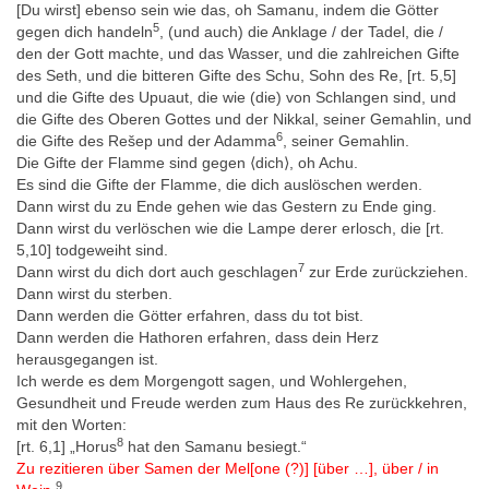
[Du wirst] ebenso sein wie das, oh Samanu, indem die Götter
Oudheden te Leiden 72, 1992, 7–14.
5
gegen dich handeln
, (und auch) die Anklage / der Tadel, die /
- Raven 2012: M. J. Raven, Egyptian Magic. The Quest for
den der Gott machte, und das Wasser, und die zahlreichen Gifte
Thoth’s Book of Secrets (Kairo/New York 2012), 78–83.
des Seth, und die bitteren Gifte des Schu, Sohn des Re, [rt. 5,5]
und die Gifte des Upuaut, die wie (die) von Schlangen sind, und
- Westendorf 1999: W. Westendorf, Handbuch der altägyptischen
die Gifte des Oberen Gottes und der Nikkal, seiner Gemahlin, und
Medizin, Handbuch der Orientalistik I 36,1 (Leiden/Boston/Köln
6
die Gifte des Rešep und der Adamma
, seiner Gemahlin.
1999), 66–68.
Die Gifte der Flamme sind gegen ⟨dich⟩, oh Achu.
Eine vollständige Bibliographie finden Sie
hier
.
Es sind die Gifte der Flamme, die dich auslöschen werden.
Dann wirst du zu Ende gehen wie das Gestern zu Ende ging.
Dann wirst du verlöschen wie die Lampe derer erlosch, die [rt.
Online-Ressourcen
5,10] todgeweiht sind.
Rijksmuseum van Oudheden, Papyrus Leiden I 343 + I 345 1
7
Dann wirst du dich dort auch geschlagen
zur Erde zurückziehen.
Dann wirst du sterben.
Rijksmuseum van Oudheden, Papyrus Leiden I 343 + I 345 2
Dann werden die Götter erfahren, dass du tot bist.
Rijksmuseum van Oudheden, Papyrus Leiden I 343 + I 345 3
Dann werden die Hathoren erfahren, dass dein Herz
herausgegangen ist.
Rijksmuseum van Oudheden, Papyrus Leiden I 343 + I 345 4
Ich werde es dem Morgengott sagen, und Wohlergehen,
Rijksmuseum van Oudheden, Papyrus Leiden I 343 + I 345 5
Gesundheit und Freude werden zum Haus des Re zurückkehren,
mit den Worten:
Rijksmuseum van Oudheden, Papyrus Leiden I 343 + I 345 6
8
[rt. 6,1] „Horus
hat den Samanu besiegt.“
Rijksmuseum van Oudheden, Papyrus Leiden I 343 + I 345 7
Zu rezitieren über Samen der Mel[one (?)] [über …], über / in
9