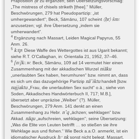
ḥr
Präposition
zu ergänzen; sein Übersetzungsvorschlag:
ebenso wie orthographische Details […] für die frühe 19. (oder
„The mistress of chisels striketh [thee].“ Müller,
sogar späteste 18.?) Dynastie“ sprechen, jedenfalls nicht für die
Beschwörungen, 279 hat Pseudopartizip: „ist
20. Dynastie (Quack 2019, 78, Anm. 3).
⟨ḥr⟩ šmꜣ
umhergewandert“; Beck, Sāmānu, 107 scheint
anzusetzen; vgl. ihre Übersetzung „indem sie
umherwandert“.
Textsorte
4
Ergänzung nach Massart, Leiden Magical Papyrus, 55
Sammelhandschrift
Anm. 26.
5
kꜣtp
: Diese Waffe des Wettergottes ist aus Ugarit bekannt;
Inhalt
siehe R.T. O’Callaghan, in: Orientalia 21, 1952, 37–46.
Die Mehrzahl der enthaltenen 14 Beschwörungen entfällt auf
6
[nꜣ]kꜣ.w
: Beck, Sāmānu, 109 ad 14 vermutet hier einen
Abwehrzauber gegen die (noch unidentifizierte) Krankheit
niāku
Zusammenhang mit der akkadischen Wurzel
ꜥḫ.w
Samanu / Achu (
). Acht Beschwörungen sind zweimal
„unerlaubten Sex haben, herumhuren“ bzw. nimmt an, dass
vorhanden, der Wortlaut ist zu großen Teilen identisch, zum Teil
nā’iktu
es sich um das dazugehörige Partizip
handelt [bzw.
werden nur die Krankheitsbegriffe ausgetauscht. In diesen Texten
najjaktu
„Frau, die unerlaubten Sex sucht“ o.ä.; siehe von
kommt in erheblichem Maße vorderasiatisches Lehnvokabular
Soden, Akkadisches Handwörterbuch II, 717; M.B.],
zum Einsatz (Götter, Toponyme; der Krankheitsbegriff Samanu ist
übersetzt aber unpräzise „Weiber“ (?). Müller,
ein Lehnwort, Achu „Brand“ die ägyptische Übersetzung; vgl. noch
Beschwörungen, 279 Anm. 141 denkt an einen
Fischer-Elfert 2011). Eine weitere, inhaltsverwandte Beschwörung
n’q
Zusammenhang zu Hebr.
„ächzen; wehklagen“ bzw.
nzr ḫpr ḥr
richtet sich gegen „Brennen auf dem Unterschenkel“ (
nāqu
Akkad.
„aufschreien, wehklagen“; seine Übersetzung:
sḏꜣ
rd.wj
; rt. 26,15–27,6), dazu eine gegen Fußschmerzen (
„Was die Elite von Leuten betrifft … so stießen sie ihre
mr=sn
; vs. 23–24), eine gegen eine unbekannte Krankheit (rt.
Wehklage aus und flohen.“ Wie Beck a.a.O. anmerkt, ist ein
25,1+x+2–26,2), dazu gibt es eine weitere zur Aktivierung der
ḫꜣꜥ nk
idiomatischer Ausdruck
sonst nicht belegt. Massart,