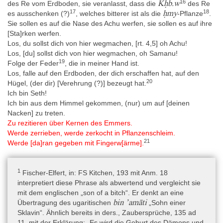
16
Kḥb.w
des Re vom Erdboden, sie veranlasst, dass die
des Re
17
18
ḥmy
es ausschenken (?)
, welches bitterer ist als die
-Pflanze
.
Schrift
Sie sollen es auf die Nase des Achu werfen, sie sollen es auf ihre
Hieratisch
[Sta]rken werfen.
Los, du sollst dich von hier wegmachen, [rt. 4,5] oh Achu!
Los, [du] sollst dich von hier wegmachen, oh Samanu!
Die Leserichtung ist beidseitig von rechts nach links. Beide
19
Folge der Feder
, die in meiner Hand ist.
Papyrussegmente weisen auf Vorder- wie Rückseite dieselbe
Los, falle auf den Erdboden, der dich erschaffen hat, auf den
Handschrift auf (Chabas 1853–1862, 66). Rubren wurden zur
20
Hügel, (der dir) [Verehrung (?)] bezeugt hat.
Einleitung von neuen Texten sowie zur Markierung von
Ich bin Seth!
Handlungsanweisungen verwendet. Verspunkte finden sich nur
Ich bin aus dem Himmel gekommen, (nur) um auf [deinen
auf dem Recto. Ein Absatzwechsel, der sich durch eine verkürzte
Nacken] zu treten.
Zeile und einen Neuanfang auf der nächsten Zeile auszeichnet,
Zu rezitieren über Kernen des Emmers.
findet sich nur in Kol. rt. 12.x+3, während in Kol. rt. 17.x+2 ein
Werde zerrieben, werde zerkocht in Pflanzenschleim.
Absatzwechsel einmal durch die Hieroglyphe "Pause/Ende"
21
Werde [da]ran gegeben mit Fingerw[ärme].
markiert wird. Die letzte Kolumne auf der Vorderseite (rt. 28) zählt
nur 5 Zeilen, die letzte Kolumne auf der Rückseite (vs. 25) endet
nach 4 Zeilen mit "eine weitere (Beschwörung)", die aber nicht
1
Fischer-Elfert, in: FS Kitchen, 193 mit Anm. 18
mehr kopiert wurde. „Die Schrift ist in einer schönen, einheitlichen
interpretiert diese Phrase als abwertend und vergleicht sie
Hand verfasst worden“ (Beck 2015, 98).
mit dem englischen „son of a bitch“. Er denkt an eine
bin ’amāti
Übertragung des ugaritischen
„Sohn einer
Sklavin“. Ähnlich bereits in ders., Zaubersprüche, 135 ad
Sprache
11, mit der Erklärung: „Es wird die Geburt des Dämons und