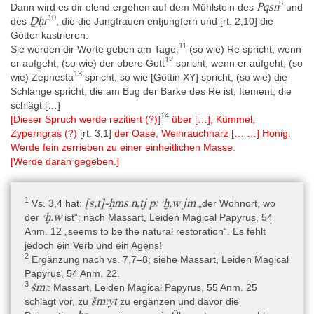
aufgerollt in einem Grab gefunden worden waren (Enmarch 2005,
9
Pqsn
Dann wird es dir elend ergehen auf dem Mühlstein des
und
3–5). Raven 2012, 80, 82 schreibt: „It is well known that
10
Ḏḥr
des
, die die Jungfrauen entjungfern und [rt. 2,10] die
d’Anastasi occasionally listed ‘Memphis’ as the origin of objects
Götter kastrieren.
which have been proven to have come from Saqqara.“ Er fragt
11
Sie werden dir Worte geben am Tage,
(so wie) Re spricht, wenn
sich, ob die fünf magischen Papyri in Leiden aus der Sammlung
12
er aufgeht, (so wie) der obere Gott
spricht, wenn er aufgeht, (so
Anastasi, für die Memphis als Fundort im ursprünglichen
13
wie) Zepnesta
spricht, so wie [Göttin XY] spricht, (so wie) die
Verzeichnis steht (I 343 = AMS 28; I 346 = AMS 23a; I 347 = AMS
Schlange spricht, die am Bug der Barke des Re ist, Itement, die
23b; I 348 = AMS 26a und I 349 = AMS 26b), alle zusammen
schlägt […]
gefunden worden sein könnten. Er spekuliert sogar, dass sie aus
14
[Dieser Spruch werde rezitiert (?)]
über […], Kümmel,
dem Büro von Prinz Chaemwaset, dem Sohn Ramses' II., in
Zyperngras (?)
[rt. 3,1]
der Oase, Weihrauchharz [… …] Honig.
Saqqara stammen könnten (Raven 2012, 80–83).
Werde fein zerrieben zu einer einheitlichen Masse.
[Werde daran gegeben.]
Datierung
(Epochen und Dynastien) » Pharaonische Zeit » Neues Reich »
1
[s,t]-ḥms n,tj pꜣ ꜥḫ,w jm
Vs. 3,4 hat:
„der Wohnort, wo
20. Dynastie
,
ꜥḫ.w
der
ist“; nach Massart, Leiden Magical Papyrus, 54
Anm. 12 „seems to be the natural restoration“. Es fehlt
(Epochen und Dynastien) » Pharaonische Zeit » Neues Reich »
jedoch ein Verb und ein Agens!
19. Dynastie
2
Ergänzung nach vs. 7,7–8; siehe Massart, Leiden Magical
Papyrus, 54 Anm. 22.
3
šmꜣ
: Massart, Leiden Magical Papyrus, 55 Anm. 25
Die Datierung erfolgte nach paläographischen und sprachlichen
šmꜣyt
schlägt vor, zu
zu ergänzen und davor die
Kriterien (siehe im Detail Beck 2015, 99), wobei „Zeichenformen