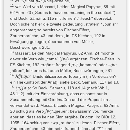
pꜣd
Vs. 6,5 hat
„Knie(-scheibe)“.
Transkription, Übersetzung und Kommentar) stammt von S. Beck
12
sbꜣ
: Wird von Massart, Leiden Magical Papyrus, 59 mit
(2018).
62 Anm. 23 („Seems to have no meaning in the context:“)
und Beck, Sāmānu, 115 mit „lehren“ / „teach“ übersetzt.
Doch scheint hier die zweite Bedeutung „strafen“ / „punish“
Editionen
angebrachter; so bereits von Fischer-Elfert,
- Beck 2018: S. Beck, Exorcism, Illness and Demons in an Ancient
Zaubersprüche, 43 und ders., in: FS Kitchen, 192 in
Near Eastern Context. The Egyptian magical Papyrus Leiden I
Erwägung gezogen, übernommen von Müller,
343 + 345, PALMA: Papers on Archaeology of the Leiden
Beschwörungen, 281.
Museum of Antiquities 18 (Leiden 2018).
13
Massart, Leiden Magical Papyrus, 62 Anm. 24 möchte
jwi̯
davor ein Verb wie „came“ (
) ergänzen; Fischer-Elfert, in
- Leemans 1842–1845: C. Leemans, Monuments égyptiens du
jwi̯
sḏm
FS Kitchen, 192 ergänzt fragend
„kommen“ oder
Musée d’Antiquités des Pay-Bas à Leide. Partie 1: Monuments de
„hören“; letzteres hat auch Müller, Beschwörungen, 281.
la religion et du culte public et privée (Leiden 1842–1845), I: 61,
14
Jdjtꜣqjnꜣ
: Unidentifizierbares Toponym (in Vorderasien?;
II: 2, Taf. 98–104, 126–138.
ein Herkunftsort der Anat); siehe Beck, Sāmānu, 117 ad 13.
- Massart 1954: A. Massart, The Leiden Magical Papyrus I 343 + I
15
{n}jw.y
: So Beck, Sāmānu, 118 ad 14 (nach Wb 1,
345, Oudheidkundige Mededelingen uit het Rijksmuseum van
48.1–2), mit der Einschränkung, dass es sonst nur in
Oudheden te Leiden. Supplement 34 (Leiden 1954).
r
Zusammenhang mit Gliedmaßen und der Präposition
verwendet wird. Massart, Leiden Magical Papyrus, 62 Anm.
jwy
28 schlug als Verb
„gießen; bewässern“ vor, merkte
Literatur zu den Metadaten
aber an, dass es keinen Sinn ergäbe. Drioton, in: BiOr 12,
- Bardinet 1995: T. Bardinet, Les papyrus médicaux de l’Égypte
ꜥwꜣi̯
1955, 164 schlug vor,
„rauben“ zu lesen. Fischer-Elfert,
pharaonique. Traduction intégrale et commentaire (Paris 1995),
Zaubersprüche, 43 übersetzt fragend „fing auf (?)“, und