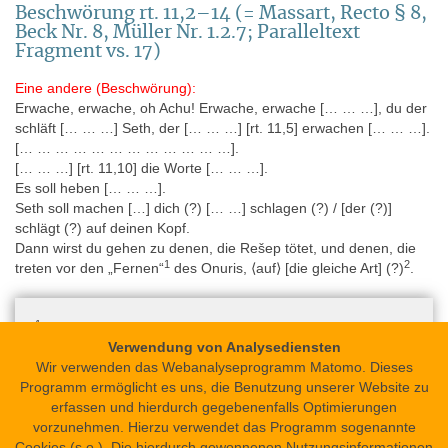
Beschwörung rt. 11,2–14 (= Massart, Recto § 8,
Beck Nr. 8, Müller Nr. 1.2.7; Paralleltext
Fragment vs. 17)
Eine andere (Beschwörung):
Erwache, erwache, oh Achu! Erwache, erwache [… … …], du der
schläft [… … …] Seth, der [… … …] [rt. 11,5] erwachen [… … …].
[… … … … … … … … … … … …].
[… … …] [rt. 11,10] die Worte [… … …].
Es soll heben [… … …].
Seth soll machen […] dich (?) [… …] schlagen (?) / [der (?)]
schlägt (?) auf deinen Kopf.
Dann wirst du gehen zu denen, die Rešep tötet, und denen, die
1
2
treten vor den „Fernen“
des Onuris, ⟨auf⟩ [die gleiche Art] (?)
.
1
pꜣ wꜣ.y
: Bedeutung unklar; siehe Massart, Leiden Magical
Verwendung von Analysediensten
Papyrus, 84 Anm. 14.
2
Wir verwenden das Webanalyseprogramm Matomo. Dieses
Vorschlag Massart, Leiden Magical Papyrus 84 Anm. 15.
Programm ermöglicht es uns, die Benutzung unserer Website zu
erfassen und hierdurch gegebenenfalls Optimierungen
vorzunehmen. Hierzu verwendet das Programm sogenannte
Cookies (s.o.). Die hierdurch gewonnenen Nutzungsinformationen