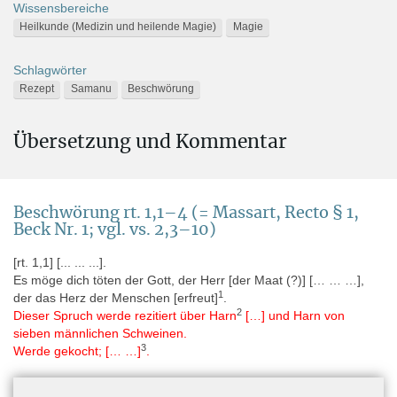
Wissensbereiche
Heilkunde (Medizin und heilende Magie)
Magie
Schlagwörter
Rezept
Samanu
Beschwörung
Alternative Namen
Übersetzung und Kommentar
AMS 28 (= Anastasi manuscrits, für / for pLeiden I 343)
CI 11b (= Cimba, für / for pLeiden I 345)
Aufbewahrungsort
Beschwörung rt. 1,1–4 (= Massart, Recto § 1,
Europa » Niederlande » Leiden » Rijksmuseum van Oudheden
Beck Nr. 1; vgl. vs. 2,3–10)
[rt. 1,1] [... ... ...].
Digitaler Katalog
Es möge dich töten der Gott, der Herr [der Maat (?)] [… … …],
Rijksmuseum van Oudheden, Papyrus Leiden I 343 + I 345 1
1
der das Herz der Menschen [erfreut]
.
2
Dieser Spruch werde rezitiert über Harn
[…] und Harn von
Rijksmuseum van Oudheden, Papyrus Leiden I 343 + I 345 2
sieben männlichen Schweinen.
Rijksmuseum van Oudheden, Papyrus Leiden I 343 + I 345 3
3
Werde gekocht; [… …]
.
Rijksmuseum van Oudheden, Papyrus Leiden I 343 + I 345 4