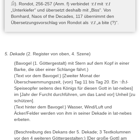
ꜥr.t
ꜥr.t
𓀁). Rondot, 256-257 (Anm. f) verbindet
mit
„Unterkiefer“ und übersetzt deshalb mit „Biss“. Von
Bomhard, Naos of the Decades, 117 übernimmt den
ꜥr.t
Übersetzungsvorschlag von Rondot als
„a bite (?)“.
5. Dekade
(2. Register von oben, 4. Szene)
(Bavogel (1. Göttergestalt) mit Stern auf dem Kopf in einer
Barke, die über einer Schlange fährt.)
(Text vor dem Bavogel:) [Zweiter Monat der
ꜥꜣb.t
Überschwemmungszeit, (von) Tag 11 bis Tag 20. Ein
-
Speiseopfer seitens des Königs für diesen Gott in Iat-nebes]
im [Jahr der Furcht durchführen, um das Land vor] Unheil [zu
schützen].
(Text hinter dem Bavogel:) Wasser, Wind/Luft und
Äcker/Felder werden von ihm in seiner Dekade in Iat-nebes
erbeten.
(Beschreibung des Dekans der 5. Dekade; 3 Textkolumnen
vor den 4 weiteren Göttergestalten:) [Der große Gott] am