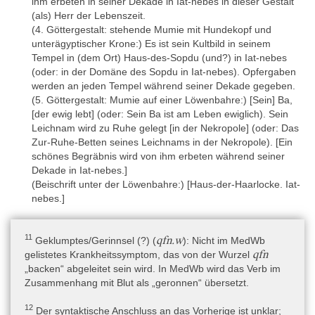
ihm erbeten in seiner Dekade in Iat-nebes in dieser Gestalt
111-112). [K]
(als) Herr der Lebenszeit.
(4. Göttergestalt: stehende Mumie mit Hundekopf und
- E. Tiribilli, Una ricostruzione topografica del distretto templare di
unterägyptischer Krone:) Es ist sein Kultbild in seinem
Saft el-Henna tra filologia e archeologia, in: Egitto e Vicino Oriente
Tempel in (dem Ort) Haus-des-Sopdu (und?) in Iat-nebes
35, 2012, 125-142.
(oder: in der Domäne des Sopdu in Iat-nebes). Opfergaben
- Omar Toussoun, Les ruines sous-marines de la Baie d’Aboukir,
werden an jeden Tempel während seiner Dekade gegeben.
in: Bulletin de la Société Royale d’Archéologie d’Alexandrie 29,
(5. Göttergestalt: Mumie auf einer Löwenbahre:) [Sein] Ba,
1934, 342-354 und Taf. VIII-IX. [K]
[der ewig lebt] (oder: Sein Ba ist am Leben ewiglich). Sein
Leichnam wird zu Ruhe gelegt [in der Nekropole] (oder: Das
- H. Virenque, Les quatre naos de Saft el-Henneh, in: Egypte,
Zur-Ruhe-Betten seines Leichnams in der Nekropole). [Ein
Afrique & Orient 42, Juni 2006, 19-28. [K]
schönes Begräbnis wird von ihm erbeten während seiner
- J. Yoyotte, À propos du Naos des Décades, in: JNES 13, 1954,
Dekade in Iat-nebes.]
79-82. [K]
(Beischrift unter der Löwenbahre:) [Haus-der-Haarlocke. Iat-
nebes.]
- Abschriften des Berliner Wörterbuchs für Louvre D37: DZA
50.076.180-DZA 50.076.200. [H]
- Abklatsche von R. Lepsius im Archiv des Berliner Wörterbuchs
11
qfn.w
Geklumptes/Gerinnsel (?) (
): Nicht im MedWb
für Louvre D37: Inv. Nr. 745. [A]
qfn
gelistetes Krankheitssymptom, das von der Wurzel
„backen“ abgeleitet sein wird. In MedWb wird das Verb im
Zusammenhang mit Blut als „geronnen“ übersetzt.
Online-Ressourcen
Louvre:
https://collections.louvre.fr/en/ark:/53355/cl010010873
(Z
12
Der syntaktische Anschluss an das Vorherige ist unklar;