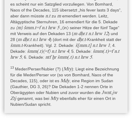
ugriff 06.02.2026)
es scheint nur ein Satzglied vorzuliegen. Von Bomhard,
Naos of the Decades, 115 übersetzt „his fever lasts 3 days“,
https://de.wikipedia.org/wiki/Naos_der_Dekaden
(Zugriff
n.t
m
aber dann müsste
zu
emendiert werden. Leitz,
06.02.2026)
Altägyptische Sternuhren, 16 emendiert für die 5. Dekade
〈m〉 šmm.t=f n.t hrw 5
zu
„〈in〉 seiner Hitze der fünf Tage“
m dḥr.t n.t hrw 12
mit Verweis auf den Dekaden 13 (
) und
Autoren
m dḥr.t n.t hrw 4
dḥr.t
28 (
) (dort mit der
-Krankheit statt der
Dr. Peter Dils
šmm.t
š[mm.t] n.t hrw 1
-Krankheit). Vgl. 2. Dekade:
; 4.
šmm(.t)〈=f〉 n.t hrw 4
šmm(.t)=f n.t
Dekade:
; 5. Dekade:
Autoren (Metadaten)
hrw 5
ntf ẖr šmm(.t) n.t hrw 5
; 6. Dekade:
.
Dr. Peter Dils
13
Mty
Meder/Perser/Nubier (?) (
): Liegt eine Bezeichnung
für die Meder/Perser vor (so von Bomhard, Naos of the
Mdy
Decades, 115), oder ist es
, eine Region im Sudan
(Gauthier, DG 3, 26)? Die Dekaden 1-2 nennen Orte in
Jwnt.jw
Oberägypten oder Nubien und zuvor wurden die
Ztj
Mty
genannt, was bei
ebenfalls eher für einen Ort in
Nubien/Sudan spricht.