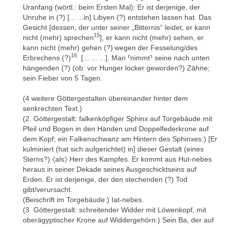
Uranfang (wörtl.: beim Ersten Mal): Er ist derjenige, der
Unruhe in (?) [... ...in] Libyen (?) entstehen lassen hat. Das
Gesicht [dessen, der unter seiner „Bitternis“ leidet, er kann
15
nicht (mehr) sprechen
], er kann nicht (mehr) sehen, er
kann nicht (mehr) gehen (?)
wegen der Fesselung/des
16
Erbrechens (?)
[... ... ...]. Man ⸢nimmt⸣ seine nach unten
hängenden (?) (ob: vor Hunger locker geworden?) Zähne;
sein Fieber von 5 Tagen.
(4 weitere Göttergestalten übereinander hinter dem
senkrechten Text.)
(2. Göttergestalt: falkenköpfiger Sphinx auf Torgebäude mit
Pfeil und Bogen in den Händen und Doppelfederkrone auf
dem Kopf; ein Falkenschwanz am Hintern des Sphinxes:) [Er
kulminiert (hat sich aufgerichtet) in] dieser Gestalt (eines
Sterns?) 〈als〉 Herr des Kampfes. Er kommt aus Hut-nebes
heraus in seiner Dekade seines Ausgeschicktseins auf
Erden. Er ist derjenige, der den stechenden (?) Tod
gibt/verursacht.
(Beischrift im Torgebäude:) Iat-nebes.
(3. Göttergestalt: schreitender Widder mit Löwenkopf, mit
oberägyptischer Krone auf Widdergehörn:) Sein Ba, der auf