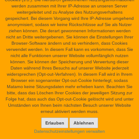
qꜣjs
ist das Determinativ verloren, was die Interpretation
werden zusammen mit Ihrer IP-Adresse an unseren Server
qꜣs
problematisch macht. Es ist entweder das Substantiv
weitergeleitet und zu Analyse des Nutzungsverhaltens
„Fessel“ (so Leitz, Altägyptische Sternuhren, 16) oder das
gespeichert. Bei diesem Vorgang wird Ihre IP-Adresse umgehend
qjs
Verb
„erbrechen“ (so eher von Bomhard, Naos of the
anonymisiert, sodass wir keine Rückschlüsse auf Sie als Nutzer
Decades, 119 mit Anm. (e)). In einem medizinischen
ziehen können. Die derart gewonnenen Informationen werden
Kontext würde „erbrechen“ eher passen.
nicht an Dritte weitergebenen. Sie können die Einstellungen Ihrer
Browser-Software ändern und so verhindern, dass Cookies
verwendet werden. In diesem Fall kann es vorkommen, dass Sie
nicht alle Funktionen unserer Website vollumfänglich nutzen
können. Sie können der Speicherung und Verwertung dieser
6. Dekade
(3. Register von oben, 1. Szene)
Daten während Ihres Besuchs auf unserer Website jederzeit
widersprechen (Opt-out-Verfahren). In diesem Fall wird in Ihrem
(Bavogel (1. Göttergestalt) mit Stern auf dem Kopf in einer
Browser ein sogenannter Opt-out-Cookie hinterlegt, sodass
Barke, die über einer Schlange fährt.)
Matamo keine Sitzungsdaten mehr erheben kann. Beachten Sie
(Text vor dem Bavogel:) [Zweiter Monat der
bitte, dass das Löschen Ihrer Cookies der jeweiligen Sitzung zur
ꜥꜣb.t
Überschwemmungszeit, (von) Tag 21] bis Tag 30. Ein
-
Folge hat, dass auch das Opt-out-Cookie gelöscht wird und unter
Speiseopfer für diesen Gott seitens des Königs in Iat-nebes
Umständen von Ihnen beim nächsten Besuch unserer Website
durchführen, um das Land vor Unheil zu schützen.
erneut aktiviert werden muss.
(Text hinter dem Bavogel:) Wasser, [Wind/Luft und
Äcker/Felder] werden von ihm in seiner Dekade [in Iat-nebes]
erbeten.
Datenschutzeinstellungen verwalten
(Beschreibung des Dekans der 6. Dekade; 3 Textkolumnen