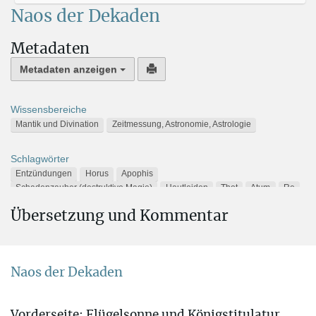
Naos der Dekaden
Metadaten
Metadaten anzeigen
Wissensbereiche
Mantik und Divination
Zeitmessung, Astronomie, Astrologie
Schlagwörter
Entzündungen
Horus
Apophis
Schadenzauber (destruktive Magie)
Hautleiden
Thot
Atum
Re
Kalender
Übersetzung und Kommentar
Alternative Namen
Naos der Dekanen
Trismegistos TM 92346
Naos der Dekaden
Aufbewahrungsort
Afrika » Ägypten » Alexandrien » Graeco-Roman Museum
,
Vorderseite: Flügelsonne und Königstitulatur