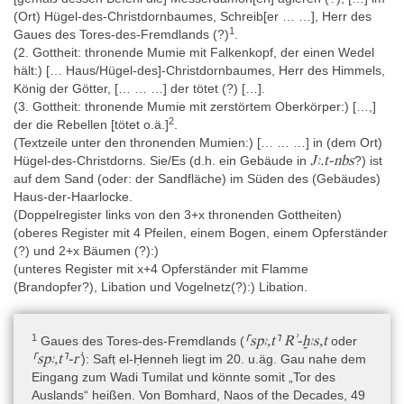
Auslandsregionen. Der Kalendertext gehört zu den
(Ort) Hügel-des-Christdornbaumes, Schreib[er … …], Herr des
astralwissenschaftlichen Texten und enthält Informationen der
1
Gaues des Tores-des-Fremdlands (?)
.
Astralmedizin (Leitz 1995), Astralmeteorologie (Lehoux 2011) und
(2. Gottheit: thronende Mumie mit Falkenkopf, der einen Wedel
vielleicht der Astralgeographie (Leitz 1995) und politischen
hält:) [… Haus/Hügel-des]-Christdornbaumes, Herr des Himmels,
Astrologie (Quack 2010). Anders als in der heute gängigen
König der Götter, [… … …] der tötet (?) […].
Astrologie ist die Komposition deskriptiv-allgemeingültig und nicht
(3. Gottheit: thronende Mumie mit zerstörtem Oberkörper:) […,]
vorhersagend gehalten und betrifft ganze Bevölkerungsgruppen
2
der die Rebellen [tötet o.ä.]
.
und nicht einzelne Individuen. Vielleicht ist der Naostext nur ein
(Textzeile unter den thronenden Mumien:) [… … …] in (dem Ort)
Auszug aus einem viel längeren Text, in dem für jeden Dekan
Jꜣ.t-nbs
Hügel-des-Christdorns. Sie/Es (d.h. ein Gebäude in
?) ist
oder jede Dekade das (Ein)wirken auf ein Körperteil, in der
auf dem Sand (oder: der Sandfläche) im Süden des (Gebäudes)
Meteorologie, in einer (Welt)region, eventuell spezifiziert für die
Haus-der-Haarlocke.
verschiedenen „Lebensphasen“ der Dekanen, systematisch
(Doppelregister links von den 3+x thronenden Gottheiten)
aufgelistet worden waren.
(oberes Register mit 4 Pfeilen, einem Bogen, einem Opferständer
- Außenseite, oben links: Kosmogonie über die Rolle des Schu
(?) und 2+x Bäumen (?):)
(oder des Sonnengottes?) bei der Weltschöpfung. In diesem
(unteres Register mit x+4 Opferständer mit Flamme
Zusammenhang entstehen auch die Dekansterngötter als Bas der
(Brandopfer?), Libation und Vogelnetz(?):) Libation.
Urgötter. Re befiehlt Thoth, einen Tempel für diese 36
Dekansterne in Iat-nebes bauen zu lassen, deren Oberhaupt
Schu ist, damit sie auf die Erde kommen, um ihre Aufgaben
1
⸢spꜣ,t⸣ Rʾ-ḫꜣs,t
Gaues des Tores-des-Fremdlands (
oder
wahrzunehmen.
⸢spꜣ,t⸣-rʾ
):
Safṭ el-Ḥenneh
liegt im 20. u.äg. Gau nahe dem
Eingang zum Wadi Tumilat und könnte somit „Tor des
- Außenseite, Bandeauinschrift in 9 Zeilen, vielleicht in der Art
Auslands“ heißen. Von Bomhard, Naos of the Decades, 49
Jꜣ.t-nbs
Ḥw.t-nbs
einer Monographie, über den Ort
oder
, der ein