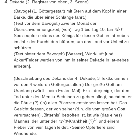
4. Dekade
(2. Register von oben, 3. Szene)
(Bavogel (1. Göttergestalt) mit Stern auf dem Kopf in einer
Barke, die über einer Schlange fährt.)
(Text vor dem Bavogel:) Zweiter Monat der
ꜥꜣb.t
Überschwemmungszeit, (von) Tag 1 bis Tag 10. Ein
-
Speiseopfer seitens des Königs für diesen Gott in Iat-nebes
im Jahr der Furcht durchführen, um das Land vor Unheil zu
schützen.
(Text hinter dem Bavogel:) [Wasser], Wind/Luft [und
Äcker/Felder werden von ihm in seiner Dekade in Iat-nebes
erbeten].
(Beschreibung des Dekans der 4. Dekade; 3 Textkolumnen
vor den 4 weiteren Göttergestalten:) Der große Gott am
Uranfang (wörtl.: beim Ersten Mal): Er ist derjenige, der den
Tod unter den Mentiu-Beduinen zu geben pflegt, nachdem er
die Fäule (?) 〈in〉 allen Pflanzen entstehen lassen hat. Das
Gesicht dessen, der von seiner (d.h. die vom großen Gott
verursachten) „Bitternis“ betroffen ist, ist wie (das eines)
14
ꜥꜣr/ꜥr
Mannes, der unter der
-Krankheit (?)
und einem
Fieber von vier Tagen leidet. 〈Seine〉 Opfertiere sind
Windhunde.