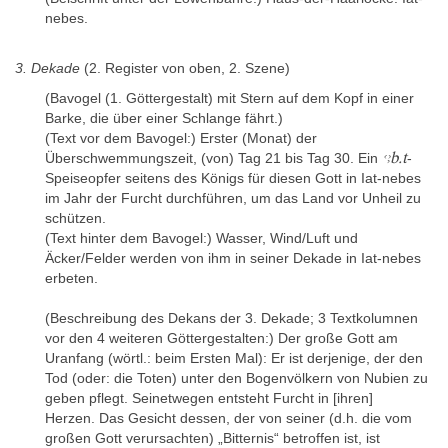
Band I: Auswertung. Band II: Katalogteil, Mainz 2020, Bd. 1, 176-
nebes.
177; Bd. 2, 277-305 (Kat.-Nr. 85). (https://openscience.ub.uni-
mainz.de/handle/20.500.12030/5373) [U,Ü,K]
3. Dekade
(2. Register von oben, 2. Szene)
- E. Hornung, R. Krauss und D.A. Warburton (Hrsg.), Ancient
Egyptian Chronology (HdO I.83), Leiden / Boston 2006.
(Bavogel (1. Göttergestalt) mit Stern auf dem Kopf in einer
Barke, die über einer Schlange fährt.)
- K. Jansen-Winkeln, Inschriften der Spätzeit. Teil V: Die 27.–30.
(Text vor dem Bavogel:) Erster (Monat) der
Dynastie und die Argeadenzeit. Band 1: Kambyses – Tachos,
ꜥꜣb.t
Überschwemmungszeit, (von) Tag 21 bis Tag 30. Ein
-
Wiesbaden 2023, 191-197 (Nr. 75.31). [H]
Speiseopfer seitens des Königs für diesen Gott in Iat-nebes
- D. Kessler, Die Naoi und die Kulttopographie von Saft el-
im Jahr der Furcht durchführen, um das Land vor Unheil zu
Henneh, in: E. Bechtold, A. Gulyás und A. Hasznos (Hrsg.), From
schützen.
Illahun to Djeme: Papers Presented in Honour of Ulrich Luft
(Text hinter dem Bavogel:) Wasser, Wind/Luft und
(BARS 2311), Oxford 2011, 95-106. [K]
Äcker/Felder werden von ihm in seiner Dekade in Iat-nebes
erbeten.
- D. Lehoux, Astronomy, Weather, and Calendars in the Ancient
World. Parapegmata and Related Texts in Classical and Near-
(Beschreibung des Dekans der 3. Dekade; 3 Textkolumnen
Eastern Societies, Cambridge 2011, 119-120, 123-127, 204. [K]
vor den 4 weiteren Göttergestalten:) Der große Gott am
- Chr. Leitz, Das dem Naos der Dekane zugrundeliegende
Uranfang (wörtl.: beim Ersten Mal): Er ist derjenige, der den
kalendarische System, in: D. Robinson und A. Wilson (Hrsg.),
Tod (oder: die Toten) unter den Bogenvölkern von Nubien zu
Alexandria and the North-Western Delta. Joint conference
geben pflegt. Seinetwegen entsteht Furcht in [ihren]
proceedings of „Alexandria: City and Harbour“ (Oxford 2004) and
Herzen. Das Gesicht dessen, der von seiner (d.h. die vom
th
“The Trade and Topograpy of Egpyt’s North-West Delta, 8
großen Gott verursachten) „Bitternis“ betroffen ist, ist
th