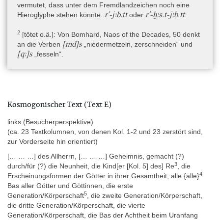
vermutet, dass unter dem Fremdlandzeichen noch eine
Bollwerk an der Ostgrenze Ägyptens ist, sowie über die dort
rʾ-jꜣb.tt
rʾ-ḫꜣs.t-jꜣb.tt
Hieroglyphe stehen könnte:
oder
.
wohnenden 36 Dekansterngötter und ihren Tätigkeiten.
- Außenseite, auf dem Sockel links: 37 schlangenköpfige Geier
2
[tötet o.ä.]: Von Bomhard, Naos of the Decades, 50 denkt
und Sterne mit zwei sehr beschädigten theologischen oder
[md]s
an die Verben
„niedermetzeln, zerschneiden“ und
Jꜣ.t-nbs
Ritualtexten zum „Haus der Wanderdämonen“ in
.
[qꜣ]s
„fesseln“.
- Außenseite, auf dem Sockel rechts: Darstellungen von und Text
zu Thoth und seinen Wanderdämonen und zum „Haus der
Jꜣ.t-nbs
Wanderdämonen“ in
.
- Außenseite, auf dem Sockel hinten: Götterkartuschen des
Kosmogonischer Text (Text E)
Pantheons von Șafț el-Ḥenneh und Darstellung des Tempels (?)
des Sopdu.
links (Besucherperspektive)
(ca. 23 Textkolumnen, von denen Kol. 1-2 und 23 zerstört sind,
- Außenseite, Vorderseite: Beischriften bei der Flügelsonne sowie
zur Vorderseite hin orientiert)
Königstitulatur, ursprünglich sicherlich mit Nennung des göttlichen
Eigentümers des Naos.
[… … …] des Allherrn, [… … …] Geheimnis, gemacht (?)
3
durch/für (?) die Neunheit, die Kind[er [Kol. 5] des] Re
, die
4
Erscheinungsformen der Götter in ihrer Gesamtheit, alle {alle}
Ursprünglicher Verwendungskontext
Bas aller Götter und Göttinnen, die erste
5
Der Naos enthielt ursprünglich eine löwengestaltige Statue des
Generation/Körperschaft
, die zweite Generation/Körperschaft,
Pr-wr
Gottes Schu und war sicherlich im Sanktuar oder in der
-
die dritte Generation/Körperschaft, die vierte
Kapelle des Tempels des Gottes Sopdu(-Schu) in dem Ort „Hügel
Generation/Körperschaft, die Bas der Achtheit beim Uranfang