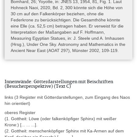
Jꜣ.t-nbs
Ḥw.t-nbs
dem Tempel des Gottes Schu in dem Ort
/
Bomhard, 26; Yoyotte, in: JNES 13, 1954, 81, Fig. 1. Laut
(„Hügel bzw. Haus des Christdorns“), dem heutigen Șafț el-
Hohneck Naoi, 2020, Bd. 2, 300 könnte sich die Höhe von
Ḥenneh, stammen. Irgendwann in der griechischen oder
30 cm auf den Falkenkörper beziehen, ohne die
römischen Zeit wurde er dann in die Gegend von Abukir bei
Federkrone zu berücksichtigen. Die Gesamthöhe könnte
Alexandrien transportiert und dort vermutlich in einem Tempel der
eine Elle (ca. 52,5 cm) betragen haben. Er verweist für die
antiken Stadt Kanopos/Canopus aufgestellt. Ob er zuvor in der
Interpretation der Maßangaben auf F. Hoffmann,
31. Dynastie nach Persien verschleppt worden war (siehe
Measuring Egyptian Statues, in: J. Steele und A. Imhausen
Hohneck 2017; 2020, Bd 1, 176, 230), lässt sich nicht
(Hrsg.), Under One Sky. Astronomy and Mathematics in the
nachweisen. Später zerbrach er oder wurde zerschlagen (bei der
Ancient Near East (AOAT 297), Münster 2002, 109-119.
Zerstörung des Tempels von Canopus im 4. Jh. durch die
Christen?). Die vier Fragmente der Seitenwände (und
wahrscheinlich auch die 1940 gefundene Basis und Rückwand)
wurden in einem nicht genauer spezifizierbaren byzantinischen
Kontext (7. Jh. n. Chr.) wiederverwendet (Goddio 2007, 47, 65-
Innenwände: Götterdarstellungen mit Beischriften
(Besucherperspektive) (Text C)
67; von Bomhard 2008, 5) und versanken im Mittelalter durch
geologischen Veränderungen der Küstenlinie unter Wasser. Das
links (3 Register mit Götterdarstellungen, zum Eingang des Naos
pyramidenförmige Dach muss anderswo wiederverwendet
hin orientiert)
worden sein, denn es wurde an Land gefunden und hat niemals
im Wasser gelegen. Ein ähnlicher Naos für die Göttin Tefnut von
oberes Register
Ḥw.t-nbs
wurde ebenfalls ins Westdelta (auch nach Canopus?)
(1. Gottheit: Löwe (oder falkenköpfiger Sphinx) mit weißer
verbracht, ist irgendwann zerbrochen und ein Fragment wurde in
Krone:)
[... ... ...]
.
einem mittelalterlichen Haus von Alexandrien verbaut
(2. Gottheit: menschenköpfiger Sphinx mit Ka-Armen auf dem
wiedergefunden (Yoyotte 1954, 81-82; Goddio 2016, 115-116).
Kopf, darüber ein Serech:)
[... ... ...]
.