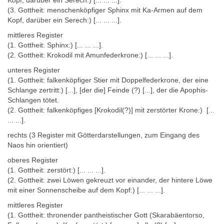
(3. Gottheit:
menschenköpfiger Sphinx mit Ka-Armen auf dem
Kopf, darüber ein Serech:)
[... ... ...]
.
Datierung
mittleres Register
(Epochen und Dynastien) » Pharaonische Zeit » Spätzeit » 30.
(
1. Gottheit:
Sphinx
:)
[... ... ...]
.
Dynastie » Nektanebos I. Cheperkare
(
2. Gottheit:
Krokodil mit Amunfederkrone
:)
[... ... ...]
.
unteres Register
Der Naos trägt auf der Vorderseite (unten auf dem Sockel und
(
1. Gottheit:
falkenköpfiger Stier mit Doppelfederkrone, der eine
oben auf dem Türsturz) die schwer lesbaren Kartuschen von
Schlange zertritt:) [...
], [der die] Feinde (?) [...], der die Apophis-
Nektanebos I. (ca. 379/8–361/0 v. Chr. oder ca. 380 – ca. 362)
Schlangen tötet.
(Hornung, 270, 280, 495). Die Titulaturen wurden zwar in der
(
2. Gottheit:
falkenköpfiges [Krokodil(?)] mit zerstörter Krone:)
[...
Antike ausradiert, aber ausreichend Spuren sind erhalten, um den
... ...].
Ḫpr-kꜣ-Rꜥw
Thronnamen
zu identifizieren, der nur von Sesostris
I. und Nektanebos I. getragen wurde. Die Naosform sowie der Stil
rechts (3 Register mit Götterdarstellungen, zum Eingang des
der Hieroglyhen und der Dekoration passen nur zu der Zeit
Naos hin orientiert)
Nektanebos’ I. (Clère 1950, 144; Habachi und Habachi 1952, 252-
oberes Register
253).
(1. Gottheit: zerstört:)
[... ... ...]
.
(
2. Gottheit:
zwei Löwen gekreuzt vor einander, der hintere Löwe
mit einer Sonnenscheibe auf dem Kopf:)
[... ... ...]
.
Inhalt
Der Naos wird nach der wichtigsten Außenseitendekoration teils
mittleres Register
„der Naos mit den Dekanen“ (z.B. Leitz 1995) und „Naos der
(1. Gottheit:
thronender pantheistischer Gott (Skarabäentorso,