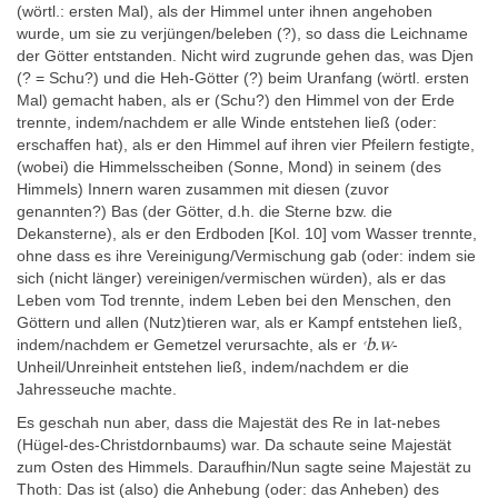
Jꜣ.t-nbs
Ḥw.t-nbs
/ Haus des Christdornbaums“ (
/
), dem heutigen
(wörtl.: ersten Mal), als der Himmel unter ihnen angehoben
Șafț el-Ḥenneh, aufgestellt. Die Statue wird als aus Silber mit
wurde, um sie zu verjüngen/beleben (?), so dass die Leichname
einem Beschlag aus Feingold und mit einer Höhe von 30 cm
der Götter entstanden. Nicht wird zugrunde gehen das, was Djen
(ohne die Krone?) beschrieben. Ein ähnlich dekorierter und
(? = Schu?) und die Heh-Götter (?) beim Uranfang (wörtl. ersten
beschrifteter Naos für eine gleich große Löwenstatue der Göttin
Mal) gemacht haben, als er (Schu?) den Himmel von der Erde
Tefnut, dessen Rückwand 1841 (oder kurz zuvor) in einem Haus
trennte, indem/nachdem er alle Winde entstehen ließ (oder:
in Alexandrien wiederverwendet aufgefunden wurde, wird
erschaffen hat), als er den Himmel auf ihren vier Pfeilern festigte,
Pr-nsr
ursprünglich im Sanktuar oder in der
-Kapelle des gleichen
(wobei) die Himmelsscheiben (Sonne, Mond) in seinem (des
Tempels gestanden haben (Yoyotte 1954, 81-82; Goddio 2016,
Himmels) Innern waren zusammen mit diesen (zuvor
115-116). Rekonstruktionen der Gebäudekomplexe von Șafț el-
genannten?) Bas (der Götter, d.h. die Sterne bzw. die
Ḥenneh finden sich bei Virenque 2006; von Bomhard 2008, 200-
Dekansterne), als er den Erdboden [Kol. 10] vom Wasser trennte,
204; Kessler 2011 und Tiribilli 2012. Irgendwann, vermutlich bei
ohne dass es ihre Vereinigung/Vermischung gab (oder: indem sie
der Wiederverwendung des Naos des Schu in oder bei Canopus,
sich (nicht länger) vereinigen/vermischen würden), als er das
wurden einige Inschriften im oberen Bereich der rechten
Leben vom Tod trennte, indem Leben bei den Menschen, den
Außenwand (Besucherperspektive) und die Inschriften auf der
Göttern und allen (Nutz)tieren war, als er Kampf entstehen ließ,
Vorderseite ausradiert. Welcher Zweck der Naos in der
ꜥb.w
indem/nachdem er Gemetzel verursachte, als er
-
Zweitverwendung gehabt haben könnte, ist unbekannt (vgl.
Unheil/Unreinheit entstehen ließ, indem/nachdem er die
Vorschläge bei von Bomhard 2008, 227-229 für einen
Jahresseuche machte.
Zusammenhang mit dem Osiriskult in Canopus), aber er dürfte zu
Es geschah nun aber, dass die Majestät des Re in Iat-nebes
diesem Zeitpunkt vermutlich nicht länger als Behälter für ein
(Hügel-des-Christdornbaums) war. Da schaute seine Majestät
ägyptisches Kultbild verwendet worden sein. Irgendwann später
zum Osten des Himmels. Daraufhin/Nun sagte seine Majestät zu
(in frühchristlicher Zeit?) wurde der Naos absichtlich zerschlagen
Thoth: Das ist (also) die Anhebung (oder: das Anheben) des