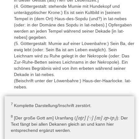
2016 hat den kosmogonischen Text des Naos noch einmal
(4. Göttergestalt: stehende Mumie mit Hundekopf und
separat behandelt. Der umfangreiche Text zu den 37 Dekaden
unterägyptischer Krone:) Es ist sein Kultbild in [seinem
und Epagomenen und vor allem ihre fünf Götterdarstellungen
Tempel in (dem Ort) Haus-des-Sopdu (und?) in Iat-nebes
werden unterschiedlich interpretiert (vgl. von Bomhard 2010; Leitz
(oder: in der Domäne des Sopdu in Iat-nebes).] Opfergaben
2010; Quack 2010; Lehoux 2011). Symons 2014 erwähnt das
werden an jeden Tempel während seiner Dekade [in Iat-
Dokument in ihrer Präsentation der Dekansternlisten aus dem
nebes] gegeben.
alten Ägypten. Die Texte auf dem Naos der Dekaden sind keine
(5. Göttergestalt: Mumie auf einer Löwenbahre:) Sein Ba, der
große Hilfe für die Rekonstruktion der Lage der Tempel von Șafț
ewig lebt (oder: Sein Ba ist am Leben ewiglich). Sein
el-Ḥenneh (Virenque 2006, von Bomhard 2008, 200-204, Kessler
Leichnam wird zu Ruhe gelegt in der Nekropole (oder: Das
2011 und zuletzt Tiribilli 2012). Hohneck 2020 hat das Denkmal im
Zur-Ruhe-Betten seines Leichnams in der Nekropole). Ein
Rahmen seiner Dissertation über die Naoi eingehend untersucht.
schönes Begräbnis wird von ihm erbeten während seiner
Jansen-Winkeln 2023 nimmt die hieroglyphischen Inschriften in
Dekade in Iat-nebes.
seinem Sammelband der spätzeitlichen Inschriften auf.
(Beischrift unter der Löwenbahre:) Haus-der-Haarlocke. Iat-
nebes.
Editionen
- A.-S. von Bomhard, The Naos of the Decades. From the
7
Komplette Darstellung/Inschrift zerstört.
Observation of the Sky to Mythology and Astrology (Underwater
Archaeology in the Canopic Region in Egypt. Oxford Centre for
8
[nṯr] [ꜥꜣ] [m] zp-tp.j
[Der große Gott am] Uranfang (
): Der
Maritime Archaeology, Monograph 3), Oxford 2008. [*P,
Text fängt bei allen Dekanen gleich an und kann hier
*Zeichnungen, *H, Ü, K]
entsprechend ergänzt werden.
- L. Habachi und B. Habachi, The Naos with the Decades (Louvre