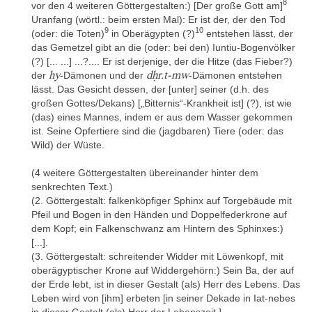
Das zuerst gefundene und ins Louvre verbrachte Fragment
8
vor den 4 weiteren Göttergestalten:) [Der große Gott am]
wurde in der Description de l’Égypte veröffentlicht (1822, Taf. 48,
Uranfang (wörtl.: beim ersten Mal): Er ist der, der den Tod
von Jomard gezeichnet) und später noch einmal von Pierret
9
10
(oder: die Toten)
in Oberägypten (?)
entstehen lässt, der
abgeschrieben (1878, 73). Dessen Abschrift wurde von Brugsch
das Gemetzel gibt an die (oder: bei den) Iuntiu-Bogenvölker
reproduziert und kommentiert (1883, 179-184). Lepsius hat 1834
(?) [... ...] ...?.... Er ist derjenige, der die Hitze (das Fieber?)
oder 1835 Abklatsche der dekorierten Teile angefertigt, die im
hy
dḥr.t-mw
der
-Dämonen und der
-Dämonen entstehen
Wörterbucharchiv in Berlin aufbewahrt werden. Schott 1936, 14-
lässt. Das Gesicht dessen, der [unter] seiner (d.h. des
16 hat die Inschriften mithilfe dieser Abklatsche übersetzt. Clère
großen Gottes/Dekans) [„Bitternis“-Krankheit ist] (?), ist wie
1950 konnte die Kartuschen lesen und datieren und er versuchte
(das) eines Mannes, indem er aus dem Wasser gekommen
eine Rekonstruktion der Dekaden-Dekoration. Die zwei großen
ist. Seine Opfertiere sind die (jagdbaren) Tiere (oder: das
Fragmente, die 1940 gefunden wurden, haben die Brüder
Wild) der Wüste.
Habachi 1952 vorgestellt. Sie erkannten den Zusammenhang mit
dem Fragment im Louvre. Yoyotte 1954 verfolgte die Herkunft
(4 weitere Göttergestalten übereinander hinter dem
des Louvre-Fragmentes zurück zu Sonnini de Manoncourt und
senkrechten Text.)
dem Jahr 1777. Leitz 1995 hat die bis dahin bekannten
(2. Göttergestalt: falkenköpfiger Sphinx auf Torgebäude mit
Inschriften ediert, übersetzt und kommentiert (auf diese Studie
Pfeil und Bogen in den Händen und Doppelfederkrone auf
basiert Lehoux 2011, 119-120, 127). Die vier Fragmente, die
dem Kopf; ein Falkenschwanz am Hintern des Sphinxes:)
1999 gefunden wurden, hat von Bomhard noch im Jahr 1999 als
[...].
zugehörig erkannt und 2008 im Rahmen einer kompletten
(3. Göttergestalt: schreitender Widder mit Löwenkopf, mit
Neubearbeitung des Naos vorgelegt. Eine Zusammenfassung
oberägyptischer Krone auf Widdergehörn:) Sein Ba, der auf
dieser Publikation findet sich in von Bomhard 2010, von Bomhard
der Erde lebt, ist in dieser Gestalt (als) Herr des Lebens. Das
2011, von Bomhard 2014 und für die Fundumstände und
Leben wird von [ihm] erbeten [in seiner Dekade in Iat-nebes
Rekonstruktion in Goddio 2014 und Goddio 2016. Von Bomhard
in dieser Gestalt (als) Herr der Lebenszeit.]