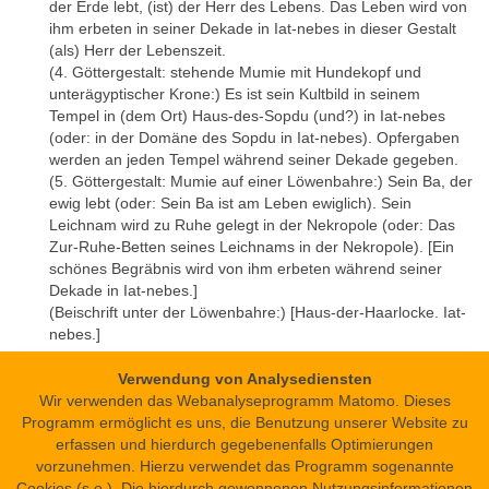
der Erde lebt, (ist) der Herr des Lebens. Das Leben wird von
ihm erbeten in seiner Dekade in Iat-nebes in dieser Gestalt
(als) Herr der Lebenszeit.
(4. Göttergestalt: stehende Mumie mit Hundekopf und
unterägyptischer Krone:) Es ist sein Kultbild in seinem
Tempel in (dem Ort) Haus-des-Sopdu (und?) in Iat-nebes
(oder: in der Domäne des Sopdu in Iat-nebes). Opfergaben
werden an jeden Tempel während seiner Dekade gegeben.
(5. Göttergestalt: Mumie auf einer Löwenbahre:) Sein Ba, der
ewig lebt (oder: Sein Ba ist am Leben ewiglich). Sein
Leichnam wird zu Ruhe gelegt in der Nekropole (oder: Das
Zur-Ruhe-Betten seines Leichnams in der Nekropole). [Ein
schönes Begräbnis wird von ihm erbeten während seiner
Dekade in Iat-nebes.]
(Beischrift unter der Löwenbahre:) [Haus-der-Haarlocke. Iat-
nebes.]
Verwendung von Analysediensten
15
[nn] [mdwi̯=f]
er kann nicht (mehr) sprechen (
): Ergänzt
Wir verwenden das Webanalyseprogramm Matomo. Dieses
[jw ḥr n.j ẖr.j dḥr.t=f] nn mdwi̯.n=f nn
nach Dekade 12:
Programm ermöglicht es uns, die Benutzung unserer Website zu
mꜣꜣ.n=f nn [...]
.
erfassen und hierdurch gegebenenfalls Optimierungen
vorzunehmen. Hierzu verwendet das Programm sogenannte
16
ḥr qꜣjs
wegen der Fesselung/des Erbrechens (?) (
): Von
Cookies (s.o.). Die hierdurch gewonnenen Nutzungsinformationen