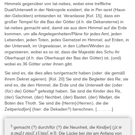
und in einem byzantinischen Gebäude als Baumaterial
Himmels gegenüber von Iat-nebes, wobei eine treffliche
wiederverwendet.
Duat/Unterwelt in der Nekropole existiert, die in Per-iaret (Haus-
der-Gelockten) entstanden ist. Veranlasse [Kol. 15], dass ein
großer Tempel für die Bas der Götter (d.h. die Dekansterne) in
Material
Iat-nebes gemacht wird, damit sie aus dem Himmel auf die Erde
Nicht Organisch » Stein » Granit
kommen, um alle Angelegenheiten/Pläne für jedes Amt, jeden
Lebenden, jeden Toten, jedes Gemetzel im Himmel, auf Erden, in
Objekttyp
der Unterwelt, im Urgewässer, in den Lüften/Winden zu
Artefakt » Behälter » Kasten » Naos
organisieren, wobei es so ist, dass die Majestät des Schu ihr
Oberhaupt (d.h. das Oberhaupt der Bas der Götter) ist, (und)
wobei es 36 Götter unter ihnen gibt.
Technische Daten
Material: grauer Granit (Clère 1950, 143), schwarzer Granit
Sie sind es, die dies alles tun/gemacht haben (oder: die gemäß
(Yoyotte 1954, 79); „dark granite“ mit „several pink veins“, dunkler
ihrem Dekret agieren). [Kol. 20] Sie sind die Begleiter des Re; sie
Granit mit einigen rosafarbenen Adern (von Bomhard 2008, 6);
sind es, die den Himmel, die Erde und die Unterwelt der (oder:
6
„dark-gray granit, with a red-agglomerate area on the back“
〈für〉 die) Götter
gefestigt haben. Sie sind die Kinder des Re,
(Habachi und Habachi 1952, 252); Diorit (Homepage Louvre; vgl.
(der) Sachmet, (der) Nechbet, (der) Bastet, (der) Wadjet, die
Hohneck 2020, Bd. 2, 277).
Boten des Thoth. Sie sind die {Herrin}〈Herren〉, die die
Zeitperiod[en] (hier: die Dekaden?) berechnen, [… … …].
Maße: Naos mit einer fast quadratischen Grundfläche und einem
pyramidenförmigen Dach (Formtypus VI von Hohneck 2020).
Höhe 178 cm x Breite 88 cm x Tiefe/Dicke 80 cm. Die Basis ist 22
3
jr.w
gemacht (?) durch/für (?) die Neunheit, die Kind[er] (
cm hoch, der Türsturz 32 cm und das Dach 36 cm. Die
n psḏ.t msi̯[.t]/ms[.w]
ms
): Die Lücke bei
am Anfang von