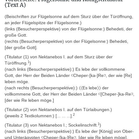
(Text A)
Europa » Frankreich » (Städte M-P) » Paris » Musée du Louvre
(Beischriften zur Flügelsonne auf dem Sturz über der Türöffnung,
an jeder Flügelspitze der Flügelsonne.)
Alexandrien: Inv. JE 25774; Grabungsnummern T1-1244, T1-
(links (Besucherperspektive) von der Flügelsonne:) Behedeti, der
1245, T1-1246 und T1-1318 (= SCA 161, 162, 163, 164);
große Gott.
(rechts (Besucherperspektive) von der Flügelsonne:) Behedeti,
Louvre: Inv. D 37 = N 389 = LL 91
[der große Gott].
(Titulatur (1) von Nektanebos I. auf dem Sturz über der
Digitaler Katalog
1
Türöffnung.
)
Katalog des Louvre
(nach links (Besucherperspektive):) Es lebe der vollkommene
Gott, der Herr der Beiden Länder 𓍹Cheper-[ka-]Re𓍺, der wie [Re]
leben möge.
Erwerbsgeschichte
(nach rechts (Besucherperspektive):) 〈〈Es lebe〉〉 der
Das Naosdach im Louvre hat als wichtigste Inventarnummer „N
vollkommene Gott, der Herr der Beiden Länder 𓍹[Cheper-]ka-Re𓍺,
389“ (
Homepage des Louvre
), ist aber üblicherweise unter der
[der wie Re leben möge.]
Nummer „D 37“ bekannt (falsche Nummer D32 bei Leitz 1995,
(Titulatur (2) von Nektanebos I. auf den Türlaibungen.)
294-297).
2
(jeweils 2 Textkolumnen:)
[... ... ...]
.
Der Naos wird meistens „Naos der Dekaden“ genannt (z.B.
1
(Titulatur (3) von Nektanebos I.; Sockelinschrift.
)
Yoyotte, von Bomhard), manchmal auch „Naos der Dekanen“
(nach links (Besucherperspektive):) Es lebe der [König] von Ober-
(Leitz). Anfänglich war er auch unter dem Namen „Calendrier du
und Unterägypten 𓍹Cheper-[ka-]Re𓍺, [der wie Re leben möge].
Louvre“ bekannt (Pierret, Clère).