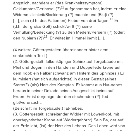
century BC to 8
century AD” (Berlin 2006) (Oxford Centre for
ängstlich, nachdem er (das Krankheitssymptom)
Maritime Archaeology. Monograph 5), Oxford 2010, 183-189. [K]
11
Geklumptes/Gerinnsel (?)
aufgenommen hat, indem er eine
Widersetzlichkeit/Blockierung (?) machte und [Blu]t (?)
- P. Pierret, Recueil d’inscriptions inédites du Musée égyptien du
12
[...]; sein (d.h. des Patienten) Fieber von drei Tagen.
Er
Louvre. Deuxième Partie avec table et glossaire (Études
(d.h. der große Gott) schickt/wirft (?) seine
Égyptologiques 8), Paris 1878, 73. [H]
Verhüllung/Bedeckung (?) zu den Medern/Persern (?) (oder:
- J.F. Quack, The Naos of the Decades and its Place in Egyptian
13
den Nubiern (?))
. Er wütet im Himmel in/mit [...].
Astrology, in: D. Robinson und A. Wilson (Hrsg.), Alexandria and
the North-Western Delta. Joint conference proceedings of
(4 weitere Göttergestalten übereinander hinter dem
„Alexandria: City and Harbour“ (Oxford 2004) and “The Trade and
senkrechten Text.)
th
th
Topograpy of Egpyt’s North-West Delta, 8
century BC to 8
(2. Göttergestalt: falkenköpfiger Sphinx auf Torgebäude mit
century AD” (Berlin 2006) (Oxford Centre for Maritime
Pfeil und Bogen in den Händen und Doppelfederkrone auf
Archaeology. Monograph 5), Oxford 2010, 175-181. [K]
dem Kopf; ein Falkenschwanz am Hintern des Sphinxes:) Er
kulminiert (hat sich aufgerichtet) in dieser Gestalt (eines
- S. Schott, Die altägyptischen Dekane, in: W. Gundel, Dekane
Sterns?) 〈als〉 Herr des Kampfes. Er kommt aus Hut-nebes
und Dekansternbilder (Studien der Bibliothek Warburg 19),
heraus in seiner Dekade seines Ausgeschicktseins auf
Glückstadt und Hamburg 1936, 1-21 (hier: 14-16). [Ü, K]
Erden. Er ist derjenige, der den stechenden (?) Tod
- S. Symons, Contexts and elements of decanal star lists in
gibt/verursacht.
Ancient Egypt, in: D. Bawanypeck und A. Imhausen (eds.),
(Beischrift im Torgebäude:) Iat-nebes.
Traditions of Written Knowledge in Ancient Egypt and
(3. Göttergestalt: schreitender Widder mit Löwenkopf, mit
Mesopotamia: Proceedings of Two Workshops Held at Goethe-
oberägyptischer Krone auf Widdergehörn:) Sein Ba, der auf
University, Frankfurt/Main in December 2011 and May 2012 (Alter
der Erde lebt, (ist) der Herr des Lebens. Das Leben wird von
Orient und Altes Testament 403), Münster 2014, 91-122 (hier: