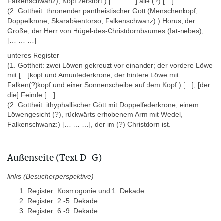
Dekaden“ (z.B. von Bomhard 2008) genannt. Der erste Name
Falkenschwanz), Kopf zerstört
:)
[… … …] alle (?) […].
thematisiert den Dekanstern oder die Dekankonstellation, der
(
2. Gottheit:
thronender pantheistischer Gott (Menschenkopf,
zweite die Periode von jeweils 10 Tagen, in denen ein(e)
Doppelkrone, Skarabäentorso, Falkenschwanz)
:) Horus, der
Dekanstern oder -konstellation sichtbar wurde oder seine Wirkung
Große, der Herr von Hügel-des-Christdornbaumes (Iat-nebes),
entfaltete (siehe dazu von Bomhard 2008, 97; Leitz 2010). Weil
[… … …].
am Ende auch die Epagomenen aufgelistet sind, die nicht zu den
unteres Register
36 Dekanen gehören, nennt von Bomhard dies eine
(
1. Gottheit:
zwei Löwen gekreuzt vor einander;
der vordere Löwe
„Dekadenliste“ und nicht eine „Dekanenliste“, zumal die Namen
mit […]kopf und Amunfederkrone;
der hintere Löwe mit
der einzelnen Dekanen in den Texten nicht eigens genannt
Falken(?)kopf und einer Sonnenscheibe auf dem Kopf:) […], [der
werden und alle die gleiche Ikonographie haben. Die Dekansterne
die] Feinde […].
oder Dekadengötter sind vermutlich als Emanationen des Schu zu
(
2. Gottheit:
ithyphallischer Gött mit Doppelfederkrone, einem
betrachten, die auf den Winden des Luftgottes Schu herbeiwehen
Löwengesicht (?), rückwärts erhobenem Arm mit Wedel,
und die kurz vor Sonnenaufgang den Sonnengott gegen die
Falkenschwanz:) [… … …], der im (?) Christdorn ist.
Kräfte des Chaos schützen, zugleich jedoch auch Unheil in der
Welt verbreiten (von Bomhard 2008, 226).
Außenseite (Text D-G)
Textarten:
links (Besucherperspektive)
- Innenseite: Darstellungen des Gottes Schu mit Beischriften
Register: Kosmogonie und 1. Dekade
(Rückwand) und Darstellungen von mindestens 13 weiteren
Register: 2.-5. Dekade
Göttergestalten mit Beischriften (Seitenwände), deren Verhältnis
Register: 6.-9. Dekade
zu Schu wegen des Erhaltungszustands meist unklar ist.