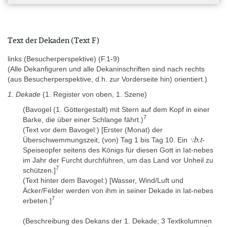
Die Texte sind vielleicht nicht alle zur gleichen Zeit verfasst
worden. Leitz schließt nicht aus, dass der große Dekadentext auf
Text der Dekaden (Text F)
das Neue Reich zurückgeht (Leitz 1995, 39: „NR ?“). Für die
Inschrift der 4. Dekade findet sich eine Parallele auf einem Naos
links (Besucherperspektive) (F.1-9)
aus der Zeit Nektanebos’ II., die zeigt, dass die Überlieferung auf
(Alle Dekanfiguren und alle Dekaninschriften sind nach rechts
dem Naos der Dekaden ziemlich fehlerhaft ist. Die horizontale
(aus Besucherperspektive, d.h. zur Vorderseite hin) orientiert.)
Bänderinschrift hat die typische Dreifachsetzung des Alten Reichs
1. Dekade
(1. Register von oben, 1. Szene)
beim Substantiv Plural, sogar beim Partizip Plural, vielleicht um
ihn den Eindruck eines altehrwürdigen Textes zu verleihen. Die
(Bavogel (1. Göttergestalt) mit Stern auf dem Kopf in einer
Kosmogonie enthält eine narrative Konstruktion, die vielleicht
7
Barke, die über einer Schlange fährt.)
sprachgeschichtlich auf die 18. oder 19. Dynastie zurückgeht
(Text vor dem Bavogel:) [Erster (Monat) der
ḫpr swt
(Vernus, Stauder:
in Z. E.12). Andererseits finden sich in
ꜥꜣb.t
Überschwemmungszeit, (von) Tag 1 bis Tag 10. Ein
-
der Kosmogonie auch sprachlich neuägyptische oder demotische
Speiseopfer seitens des Königs für diesen Gott in Iat-nebes
m
n-jm
Merkmale: die Präposition
in der pronominalen Form
(Z.
im Jahr der Furcht durchführen, um das Land vor Unheil zu
pw
E.19); ein zweigliedriger
-Satz (Z. E.18) sowie zweimal ein
7
schützen.]
wnn
-Satz (Z. E.14 und E.18-19), jeweils nach dem
(Text hinter dem Bavogel:) [Wasser, Wind/Luft und
jw
Umstandskonverter
.
Äcker/Felder werden von ihm in seiner Dekade in Iat-nebes
7
erbeten.]
Bearbeitungsgeschichte
(Beschreibung des Dekans der 1. Dekade; 3 Textkolumnen