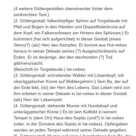
(4 weitere Göttergestalten übereinander hinter dem
senkrechten Text.)
(2. Göttergestalt: falkenköpfiger Sphinx auf Torgebäude mit
Pfeil und Bogen in den Händen und Doppelfederkrone auf
dem Kopf; ein Falkenschwanz am Hintern des Sphinxes:) Er
kulminiert (hat sich aufgerichtet) in dieser Gestalt (eines
Sterns?) 〈als〉 Herr des Kampfes. Er kommt aus Hut-nebes
heraus in seiner Dekade seines (?) Ausgeschicktseins auf
Erden. Er ist derjenige, der den stechenden (?) Tod
gibt/verursacht.
(Beischrift im Torgebäude:) Iat-nebes.
(3. Göttergestalt: schreitender Widder mit Löwenkopf, mit
oberägyptischer Krone auf Widdergehörn:) Sein Ba, der auf
der Erde lebt, (ist) der Herr des Lebens. Das Leben wird von
ihm erbeten in seiner Dekade in Iat-nebes in dieser Gestalt
(als) Herr der Lebenszeit.
(4. Göttergestalt: stehende Mumie mit Hundekopf und
unterägyptischer Krone:) Es ist sein Kultbild in seinem
Tempel in (dem Ort) Haus-des-Sopdu (und?) in Iat-nebes
(oder: in der Domäne des Sopdu in Iat-nebes). Opfergaben
werden an jeden Tempel während seiner Dekade gegeben.
(5. Göttergestalt: Mumie auf einer Löwenbahre:) Sein Ba, der