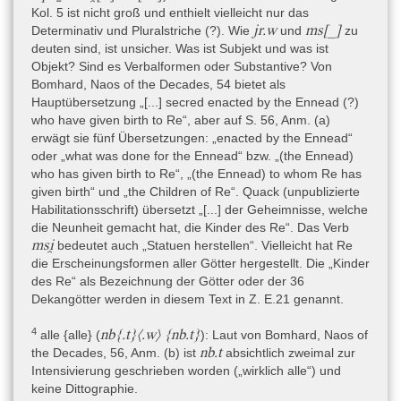
Seitenwände sind 20 cm stark (alle Maße nach Habachi und
Kol. 5 ist nicht groß und enthielt vielleicht nur das
Habachi 1952, 252; von Bomhard 2008, 6). Der Innenraum ist 48
jr.w
ms[_]
Determinativ und Pluralstriche (?). Wie
und
zu
cm breit, 45 cm tief (Clère 1950, 143) und 88 cm hoch (Habachi
deuten sind, ist unsicher. Was ist Subjekt und was ist
und Habachi 1952, 252). Die Wände verjüngen sich ein wenig
Objekt? Sind es Verbalformen oder Substantive? Von
nach oben (unten 88 x 80 cm, oben 83 x 73 cm). Eine Hohlkehle
Bomhard, Naos of the Decades, 54 bietet als
als Übergang von Wand zu Dach ist nicht vorhanden. Vorn in den
Hauptübersetzung „[...] secred enacted by the Ennead (?)
Laibungen befindet sich eine Einsparung (ca. 2 cm) mit Löchern
who have given birth to Re“, aber auf S. 56, Anm. (a)
oben und unten, die die Türzapfen von zwei Türflügeln
erwägt sie fünf Übersetzungen: „enacted by the Ennead“
aufnahmen (Gesamtbreite der zwei Türflügel 50 cm).
oder „what was done for the Ennead“ bzw. „(the Ennead)
Dekoration: Der Naos ist innen und außen dekoriert. Der größte
who has given birth to Re“, „(the Ennead) to whom Re has
Teil der Außenwände ist mit der Thematik der 36 Dekanen in fünf
given birth“ und „the Children of Re“. Quack (unpublizierte
Darstellungsformen versehen, die – gemeinsam mit einer 37.
Habilitationsschrift) übersetzt „[...] der Geheimnisse, welche
Gruppe für die Epagomenenperiode – ein idealisiertes
die Neunheit gemacht hat, die Kinder des Re“. Das Verb
ägyptisches Jahr repräsentieren (Leitz 2010). Die Innenwände
msi̯
bedeutet auch „Statuen herstellen“. Vielleicht hat Re
zeigen die Götterstatue, die in dem Naos aufgestellt gewesen ist,
die Erscheinungsformen aller Götter hergestellt. Die „Kinder
zusammen mit weiteren Göttergestalten des lokalen Pantheons.
des Re“ als Bezeichnung der Götter oder der 36
Die Anordnung der 36 Dekaden zeigt die Reihenfolge, in der die
Dekangötter werden in diesem Text in Z. E.21 genannt.
Wände zu lesen sind: zunächst die linke Außenwand (links =
4
Betrachterperspektive), dann die rechte und zum Schluss die
nb{.t}〈.w〉 {nb.t}
alle {alle} (
): Laut von Bomhard, Naos of
Rückwand.
nb.t
the Decades, 56, Anm. (b) ist
absichtlich zweimal zur
Intensivierung geschrieben worden („wirklich alle“) und
Die Inschriften auf der Vorderseite wurden in der Antike entfernt,
keine Dittographie.
ebenso zwei Streifen entlang der Seitenränder der rechten