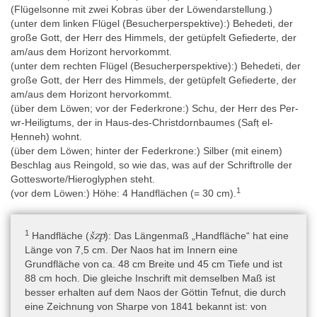
dem Tod von Choiseul-Gouffier wurde es 1817 oder 1818 mit
(Flügelsonne mit zwei Kobras über der Löwendarstellung.)
dem Rest dessen Sammlung vom Louvre angekauft (ausführlich
(unter dem linken Flügel (Besucherperspektive):) Behedeti, der
bei Yoyotte 1954, 79-81; von Bomhard 2008, 2). Es wurde in der
große Gott, der Herr des Himmels, der getüpfelt Gefiederte, der
Description de l’Égypte aufgenommen und dort mit Hinweis auf
am/aus dem Horizont hervorkommt.
Choiseul-Gouffier nach Damiette, von anderen Teilnehmern der
(unter dem rechten Flügel (Besucherperspektive):) Behedeti, der
napoleonischen Expedition jedoch nach Rosette verortet
große Gott, der Herr des Himmels, der getüpfelt Gefiederte, der
(Description, Explication des planches).
am/aus dem Horizont hervorkommt.
(über dem Löwen; vor der Federkrone:)
Schu, der Herr des Per-
Zwei große Fragmente (Basis/Sockel und Rückwand) wurden von
wr-Heiligtums, der in Haus-des-Christdornbaumes (Safṭ el-
Tauchern im Auftrag des Prinzen Omar Toussoun Ende 1940 in
Ḥenneh) wohnt.
der Bucht von Abukir gefunden (genauer Fundort unbekannt,
(über dem Löwen; hinter der Federkrone:)
Silber (mit einem)
sicherlich das „Menouthis“ von Toussoun 1934 bzw. „East
Beschlag aus Reingold, so wie das, was auf der Schriftrolle der
Canopus“ von Goddio [Goddio 2007, 22]) und dem Griechisch-
Gottesworte/Hieroglyphen steht.
römischen Museum von Alexandrien geschenkt (Inv. Nr. JE
1
(vor dem Löwen:)
Höhe: 4 Handflächen (= 30 cm).
25774) (Habachi und Habachi 1952, 251; contra Jahr 1933 von
Hohneck 2020, Bd. 2, 277). Vier weitere Fragmente der
Seitenwände wurden 1999 bei Unterwassergrabungen des
1
šzp
Handfläche (
): Das Längenmaß „Handfläche“ hat eine
European Institute of Underwater Archaeology (unter der Leitung
Länge von 7,5 cm. Der Naos hat im Innern eine
von Franck Goddio) in „East Canopus“ etwa 1,8 km östlich der
Grundfläche von ca. 48 cm Breite und 45 cm Tiefe und ist
heutigen Küstenlinie entfernt in dem „T“ genannten
88 cm hoch. Die gleiche Inschrift mit demselben Maß ist
Grabungssektor entdeckt.
besser erhalten auf dem Naos der Göttin Tefnut, die durch
Aus textinhaltlichen Gründen muss der Naos ursprünglich aus
eine Zeichnung von Sharpe von 1841 bekannt ist: von