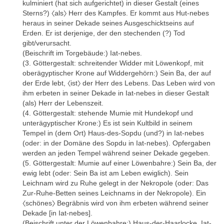
kulminiert (hat sich aufgerichtet) in dieser Gestalt (eines
- J.J. Clère, Le système des décades du calendrier du Louvre
Sterns?) 〈als〉 Herr des Kampfes. Er kommt aus Hut-nebes
(Louvre D 37), in: JNES 9, 1950, 143-152.
heraus in seiner Dekade seines Ausgeschicktseins auf
Erden. Er ist derjenige, der den stechenden (?) Tod
- F. Goddio, The Topography and Excavation of Heracleion-
gibt/verursacht.
Thonis and East Canopus (1996-2006) (Oxford Centre for
(Beischrift im Torgebäude:) Iat-nebes.
Maritime Archaeology. Monograph 1), Oxford 2007, 20-22, 43. [K]
(3. Göttergestalt: schreitender Widder mit Löwenkopf, mit
- F. Goddio, The Naos of the Decades reconstituted, in: A.-A.
oberägyptischer Krone auf Widdergehörn:) Sein Ba, der auf
Maravelia (ed.), Ancient Egyptian Science and Meta-Physics:
der Erde lebt, 〈ist〉 der Herr des Lebens. Das Leben wird von
Quintessence of Religious Allegories, Roots of Scientific Thought.
ihm erbeten in seiner Dekade in Iat-nebes in dieser Gestalt
Proceedings of the 1st Egyptological Conference of the
(als) Herr der Lebenszeit.
Patriarchate of Alexandria: 6th May 2011, Athens 2012-2014 (=
(4. Göttergestalt: stehende Mumie mit Hundekopf und
Journal of the Hellenic Institute of Egyptology 2), 180-187.
unterägyptischer Krone:) Es ist sein Kultbild in seinem
Tempel in (dem Ort) Haus-des-Sopdu (und?) in Iat-nebes
- F. Goddio, Un récit de la création ressurgit des profondeurs, in:
(oder: in der Domäne des Sopdu in Iat-nebes). Opfergaben
N. Guilhou (ed.), Liber amicorum – speculum siderum: Nūt
werden an jeden Tempel während seiner Dekade gegeben.
Astrophoros. Papers Presented to Alicia Maravelia
(Archaeopress
(5. Göttergestalt: Mumie auf einer Löwenbahre:) Sein Ba, der
Egyptology 17)
, Oxford 2016, 115-121.
ewig lebt (oder: Sein Ba ist am Leben ewiglich). Sein
- H. Hohneck, Ägyptische Naoi in der Fremde und ihre
Leichnam wird zu Ruhe gelegt in der Nekropole (oder: Das
Rückführung durch die Ptolemäer, in: GM 253, 2017, 77-81. [K]
Zur-Ruhe-Betten seines Leichnams in der Nekropole). Ein
〈schönes〉 Begräbnis wird von ihm erbeten während seiner
- H. Hohneck, Naoi. Königliche Steindenkmäler in den Tempeln
Dekade [in Iat-nebes].
Ägyptens. Vom Alten Reich bis zum Ende der pharaonischen Ära.
(Beischrift unter der Löwenbahre:) Haus-der-Haarlocke. Iat-