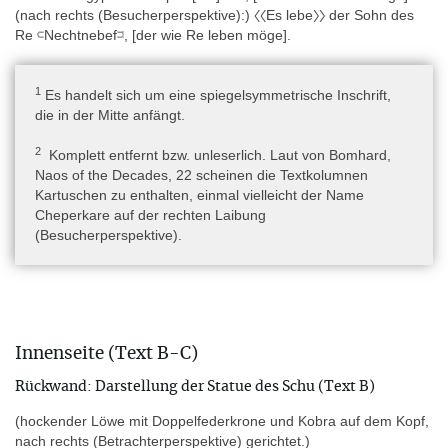
(nach rechts (Besucherperspektive):) 〈〈Es lebe〉〉 der Sohn des
Re 𓍹Nechtnebef𓍺, [der wie Re leben möge].
Herkunft
Nildelta » nördliches Delta » Nordküste » Kanopus
,
1
Es handelt sich um eine spiegelsymmetrische Inschrift,
Niltal südlich von Assiut bis zum 1. Katarakt » zwischen Theben
die in der Mitte anfängt.
und Elkab » östliches Ufer » Komir » Saft el-Henna
2
Komplett entfernt bzw. unleserlich. Laut von Bomhard,
Naos of the Decades, 22 scheinen die Textkolumnen
Der Naos wurde zwischen 1777 und 1999 in mehreren
Kartuschen zu enthalten, einmal vielleicht der Name
Fragmenten auf dem Festland von Abukir und unter Wasser in
Cheperkare auf der rechten Laibung
der Bucht von Abukir gefunden. Das pyramidenförmige Naosdach
(Besucherperspektive).
im Louvre (Inv. D 37) wurde im Jahr 1777 von einem Angestellten
des französischen Reisenden und Naturforschers Sonnini de
Manoncourt (1751-1812) in der Erde bei Abukir entdeckt,
anschließend von de Manoncourt angekauft und nach Rosette
transportiert. Infolge von Missverständnissen mit den lokalen
Behörden konnte er das pyramidenförmige Teil jedoch nicht nach
Innenseite (Text B-C)
Frankreich mitnehmen (Yoyotte 1954, 79). Später befand es sich
in der Sammlung des Diplomaten und Althistorikers, des Grafen
Rückwand: Darstellung der Statue des Schu (Text B)
Marie Gabriel Florent Augustes de Choiseul-Gouffier (1752-
1817), der seine Sammlung in den Jahren 1784-1792 als
(hockender Löwe mit Doppelfederkrone und Kobra auf dem Kopf,
französischer Botschafter in Konstantinopel aufgebaut hat. Nach
nach rechts (Betrachterperspektive) gerichtet.)