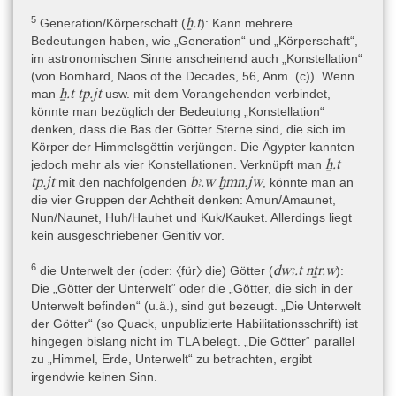
Außenwand (rechts = Betrachterperspektive).
5
ẖ.t
Generation/Körperschaft (
): Kann mehrere
Bedeutungen haben, wie „Generation“ und „Körperschaft“,
im astronomischen Sinne anscheinend auch „Konstellation“
Schrift
(von Bomhard, Naos of the Decades, 56, Anm. (c)). Wenn
Hieroglyphen
ẖ.t tp.jt
man
usw. mit dem Vorangehenden verbindet,
könnte man bezüglich der Bedeutung „Konstellation“
Die Orthographie der Dekanbeschreibungen erweckt den
denken, dass die Bas der Götter Sterne sind, die sich im
Eindruck, dass die Vorlage eine Hieratische gewesen sein dürfte,
Körper der Himmelsgöttin verjüngen. Die Ägypter kannten
ẖr
ẖr.ï
ẖ.t
z.B. die Schreibung der Präposition
als
. Systematisch wird
jedoch mehr als vier Konstellationen. Verknüpft man
mwt
mr
j
ï
tp.jt
bꜣ.w ḫmn.jw
„Tod“ als
geschrieben, Pluralstriche und kleine
/
-Striche
mit den nachfolgenden
, könnte man an
(Z4 𓏭 ) stehen an der falschen Stelle oder sind überflüssig, das
die vier Gruppen der Achtheit denken: Amun/Amaunet,
wḏ
wḏi̯
Verb
„befehlen“ wird wie
„aussenden“ geschrieben usw.
Nun/Naunet, Huh/Hauhet und Kuk/Kauket. Allerdings liegt
Eine kreuzförmige Sonderform für den Weg N31 𓈐 findet sich
kein ausgeschriebener Genitiv vor.
auch auf dem Naos von El-Arisch, ebenso die Determinierung von
6
dwꜣ.t nṯr.w
geographischen Begriffen mit einem zeilenhohen
die Unterwelt der (oder: 〈für〉 die) Götter (
):
Ideogrammstrich sowie Pluralstrichen (ein Hinweis für eine
Die „Götter der Unterwelt“ oder die „Götter, die sich in der
Herkunft aus der gleichen Werkstatt).
Unterwelt befinden“ (u.ä.), sind gut bezeugt. „Die Unterwelt
der Götter“ (so Quack, unpublizierte Habilitationsschrift) ist
hingegen bislang nicht im TLA belegt. „Die Götter“ parallel
Sprache
zu „Himmel, Erde, Unterwelt“ zu betrachten, ergibt
Ägyptisch-Koptisch » Ägyptisch » Mittelägyptisch » traditionelles
irgendwie keinen Sinn.
Mittelägyptisch