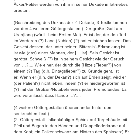
Äcker/Felder werden von ihm in seiner Dekade in Iat-nebes
- A.-S. von Bomhard, Le Naos des Décades: Puzzle
erbeten.
archéologique et thematique, in: ENiM 4, 2011, 107-136.
- A.-S. von Bomhard, The Naos of the Decades and the astral
(Beschreibung des Dekans der 2. Dekade; 3 Textkolumnen
aspect of divine judgement, in: A.-A. Maravelia (ed.), Ancient
vor den 4 weiteren Göttergestalten:) Der große [Gott am
Egyptian Science and Meta-Physics: Quintessence of Religious
Uran]fang (wörtl.: beim Ersten Mal): Er ist der, der den Tod
Allegories, Roots of Scientific Thought. Proceedings of the 1st
im Vorderen (?) Land (Nubien) (?) hat entstehen lassen. Das
Egyptological Conference of the Patriarchate of Alexandria: 6th
Gesicht dessen, der unter seiner „Bitternis“-Erkrankung ist,
May 2011, Athens 2012-2014 (= Journal of the Hellenic Institute of
ist wie (das) eines Mannes, der [… ist]. Sein Gesicht ist
Egyptology 2), 163-179.
gerötet; Schweiß (?) ist in seinem Gesicht wie der Geruch
von …?.... Wie einer, der durch die [Hitze (Fieber?)] von
- A.-S. von Bomhard, The genesis of the stars in ancient Egypt,
einem (?) Tag (d.h. Eintagsfieber?) zu Grunde geht, ist
according to the Naos of the Decades, in: N. Guilhou (ed.), Liber
er. Wenn er (d.h. der Dekan?) sich auf Erden zeigt, wird er
amicorum – speculum siderum: Nūt Astrophoros. Papers
(der Patient?) nicht leben, indem (?) er niedergeworfen ist
Presented to Alicia Maravelia
(Archaeopress Egyptology 17)
,
(?) mit den Großen/Notabeln eines jeden Fremdlandes. Es
Oxford 2016, 123-138.
wird veranlasst, dass Hände …?....
- A.-S. von Bomhard, Décans égyptiens (CENiM 23), Montpellier
2020 (Auszüge: 56-57, 69, 72-73, 80-89, 96, 110-116, 118).
(4 weitere Göttergestalten übereinander hinter dem
senkrechten Text.)
- H. Brugsch, Thesaurus Inscriptionum Aegyptiacarum. I.
(2. Göttergestalt: falkenköpfiger Sphinx auf Torgebäude mit
Abteilung. Astronomische und astrologische Inschriften der
Pfeil und Bogen in den Händen und Doppelfederkrone auf
altaegyptischen Denkmaeler, Leipzig 1883, 179-184 (nach
dem Kopf; ein Falkenschwanz am Hintern des Sphinxes:) Er
Pierret).