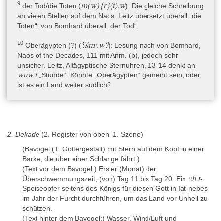
9
m(w){r}〈t〉.w
der Tod/die Toten (
): Die gleiche Schreibung
D 37) and the Discovery of Another Fragment, in: JNES 11, 1952,
an vielen Stellen auf dem Naos. Leitz übersetzt überall „die
251-263 mit Taf. XXVIII-XXXIII und Fig. 1. [P,
Toten“, von Bomhard überall „der Tod“.
Rekonstruktionszeichnung, K]
- Chr. Leitz, Altägyptische Sternuhren (OLA 62), Leuven 1995, 3-
10
⸮šmꜥ.w?
Oberägypten (?) (
): Lesung nach von Bomhard,
57 und 295-317. (= Taf. I-XXIII) [P,H,Ü,K]
Naos of the Decades, 111 mit Anm. (b), jedoch sehr
unsicher. Leitz, Altägyptische Sternuhren, 13-14 denkt an
wnw.t
„Stunde“. Könnte „Oberägypten“ gemeint sein, oder
Literatur zu den Metadaten
ist es ein Land weiter südlich?
- Description de l’Égypte. Antiquités. Planches, Tome V, Paris,
1822, Taf. 48 (mit Damiette als Herkunftsangabe); Explication des
planches à Pl. 48 (mit Damiette als Herkunftsangabe); Seconde
édition (Panckoucke), Vol. X, Explication des plances, 1821, 543-
544. (mit Anm. bezüglich Damiette oder Rosette)
2. Dekade
(2. Register von oben, 1. Szene)
- A.-S. von Bomhard, The Naos of the Decades – The Discovery
(Bavogel (1. Göttergestalt) mit Stern auf dem Kopf in einer
of New Fragments and Their Contribution to the Interpretation of
Barke, die über einer Schlange fährt.)
the Monument, in: D. Robinson und A. Wilson (Hrsg.), Alexandria
(Text vor dem Bavogel:) Erster (Monat) der
and the North-Western Delta. Joint conference proceedings of
ꜥꜣb.t
Überschwemmungszeit, (von) Tag 11 bis Tag 20. Ein
-
„Alexandria: City and Harbour“ (Oxford 2004) and “The Trade and
Speiseopfer seitens des Königs für diesen Gott in Iat-nebes
th
th
Topograpy of Egpyt’s North-West Delta, 8
century BC to 8
im Jahr der Furcht durchführen, um das Land vor Unheil zu
century AD” (Berlin 2006) (Oxford Centre for Maritime
schützen.
Archaeology. Monograph 5), Oxford 2010, 161-173. [K]
(Text hinter dem Bavogel:) Wasser, Wind/Luft und