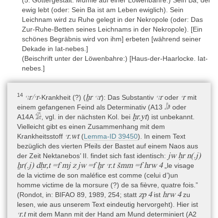
ewig lebt (oder: Sein Ba ist am Leben ewiglich). Sein
Leichnam wird zu Ruhe gelegt in der Nekropole (oder: Das
Zur-Ruhe-Betten seines Leichnams in der Nekropole). [Ein
schönes Begräbnis wird von ihm] erbeten [während seiner
Dekade in Iat-nebes.]
(Beischrift unter der Löwenbahre:) [Haus-der-Haarlocke. Iat-
nebes.]
14
ꜥꜣr/ꜥr
ẖr ꜥꜣr
ꜥꜣr
ꜥr
-Krankheit (?) (
): Das Substantiv
oder
mit
einem gefangenen Feind als Determinativ (A13 𓀏 oder
ḫr.yt
A14A 𓀑, vgl. in der nächsten Kol. bei
) ist unbekannt.
Vielleicht gibt es einen Zusammenhang mit dem
ꜥr.wt
Krankheitsstoff
(
Lemma-ID 39450
). In einem Text
bezüglich des vierten Pfeils der Bastet auf einem Naos aus
jw ḥr n(.j)
der Zeit Nektanebos’ II. findet sich fast identisch:
ẖr(.j) dḥr,t =f mj z jw =f ẖr ꜥr.t šmm =f hrw 4
„le visage
de la victime de son maléfice est comme (celui d’)un
homme victime de la morsure (?) de sa fièvre, quatre fois.”
zp 4
hrw 4
(Rondot, in: BIFAO 89, 1989, 254; statt
ist
zu
lesen, wie aus unserem Text eindeutig hervorgeht). Hier ist
ꜥr.t
mit dem Mann mit der Hand am Mund determiniert (A2