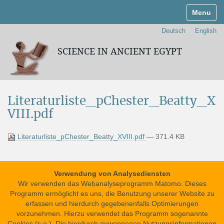
Navigati
Deutsch
English
SCIENCE IN ANCIENT EGYPT
Literaturliste_pChester_Beatty_X
VIII.pdf
Literaturliste_pChester_Beatty_XVIII.pdf
— 371.4 KB
Verwendung von Analysediensten
Wir verwenden das Webanalyseprogramm Matomo. Dieses
Programm ermöglicht es uns, die Benutzung unserer Website zu
erfassen und hierdurch gegebenenfalls Optimierungen
vorzunehmen. Hierzu verwendet das Programm sogenannte
Impressum
Datenschutzerklärung
Cookies (s.o.). Die hierdurch gewonnenen Nutzungsinformationen